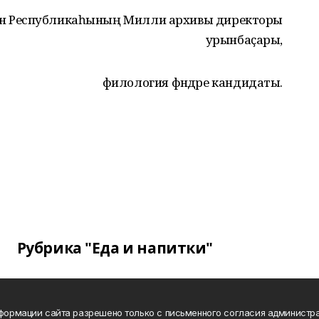
тан Республикаһының Милли архивы директоры
урынбаҫары,
филология фәндәре кандидаты.
Рубрика "Еда и напитки"
нформации сайта разрешено только с письменного согласия администра