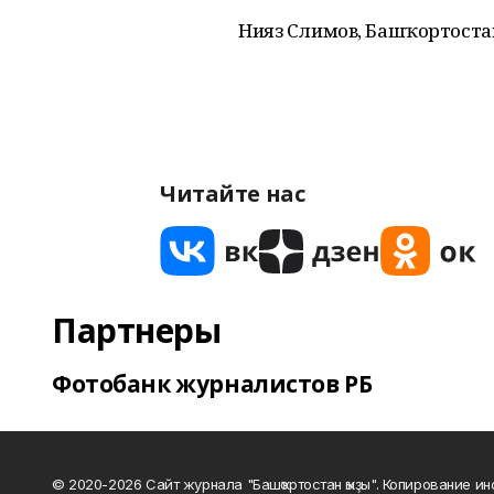
Нияз Сәлимов, Башҡортос
Читайте нас
Партнеры
Фотобанк журналистов РБ
© 2020-2026 Сайт журнала "Башҡортостан ҡыҙы". Копирование и