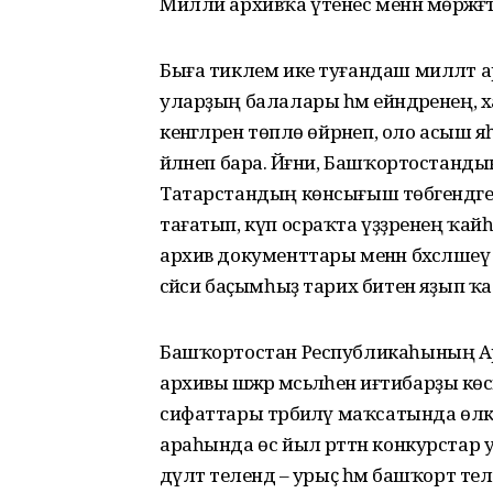
Милли архивҡа үтенес менән мөрәжәғ
Быға тиклем ике туғандаш милләт а
уларҙың балалары һәм ейәндәренең, х
кенәгәләрен төплө өйрәнеп, оло асыш я
әйләнеп бара. Йәғни, Башҡортостан
Татарстандың көнсығыш төбәгендәге т
тағатып, күп осраҡта үҙҙәренең ҡайһ
архив документтары менән бәхәсләшеү
сәйәси баҫымһыҙ тарих битенә яҙып 
Башҡортостан Республикаһының Ар
архивы шәжәрә мәсьәләһенә иғтибарҙы 
сифаттары тәрбиәләү маҡсатында өлк
араһында өс йыл рәттән конкурстар уҙ
дәүләт телендә – урыҫ һәм башҡорт те