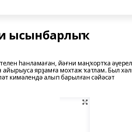
хи ысынбарлыҡ
телен һанламаған, йәғни маңҡортҡа әүере
н айырыуса ярҙамға мохтаж ҡатлам. Был хәл
үләт кимәлендә алып барылған сәйәсәт