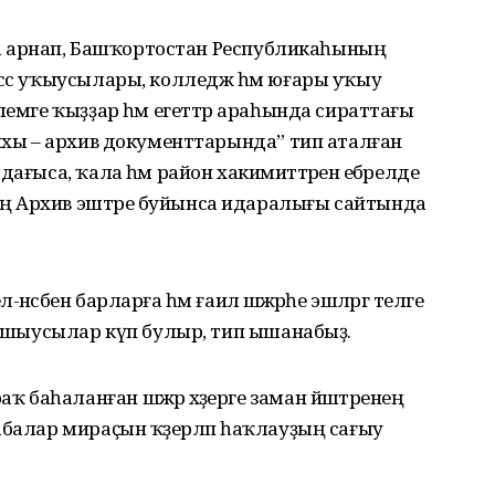
һына арнап, Башҡортостан Республикаһының
асс уҡыусылары, колледж һәм юғары уҡыу
лемге ҡыҙҙар һәм егеттәр араһында сираттағы
рихы – архив документтарында” тип аталған
ағыса, ҡала һәм район хакимиәттәренә ебәрелде
ң Архив эштәре буйынса идаралығы сайтында
сәбен барларға һәм ғаилә шәжәрәһе эшләргә теләге
тнашыусылар күп булыр, тип ышанабыҙ.
баһаланған шәжәрә хәҙерге заман йәштәренең
абалар мираҫын ҡәҙерләп һаҡлауҙың сағыу