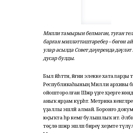
Милли тамырын белмәгән, туған тел
барған
милләттәштәребеҙ
– бөгөн а
улар
асылда
Совет дәүерендә дәүләт
дусар булды.
Был йәһәттән, йәғни элекке хаталарҙ
Республикаһының Милли архивы бик 
ойошторолған Шәжәрә үҙәге хәҙерге 
аныҡ ярҙам күрһәтә. Метрика кенәгәләре
үҙаллы эшләй алмай. Боронғо докум
юҫыҡта һәр кемгә булышлыҡ итә. Әлбитт
төҫлө шәжәрә эшләп биреү хеҙмәте түләү