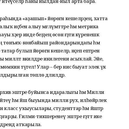
әт итеүселәр һаны йылдан-йыл арта бара.
раһында «аҙашып» йөрөгән кешеләрҙең, хатта
алыҡ иҫәбен алыу мәғлүмәттәре һәм метрика
һауы хәҙер инде беҙҙең өсөн ғәҙәти күренешкә
дың төнъяҡ-көнбайыш райондарындағы һәм
атар булып йөрөгән кешеләр, нәҫеп ептәрен
ы милләт вәкилдәре икәнлегени асыҡлай. Эйе,
 мөмкин түгел! Улар – бер нисә быуат элек үк
ҡалдырылған төплө дәлилдәр.
хив эштәре буйынса идаралығы һәм Милли
көсәйтеү һәм йәш быуында милли рух, илһөйәрлек
ән класс уҡыусылары, студенттар һәм йәштәр
ғарҙы. Ғилми-тикшеренеү эштәре ғәҙәттә ике
лдәрендә атҡарыла.