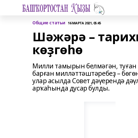
Общие статьи
16 МАРТА 2021, 05:45
Шәжәрә – тари
көҙгөһө
Милли тамырын белмәгән, туған 
барған милләттәштәребеҙ – бөгө
улар асылда Совет дәүерендә дә
арҡаһында дусар булды.