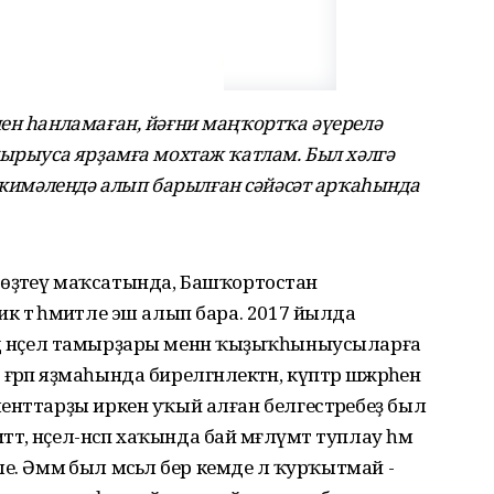
ен һанламаған, йәғни маңҡортҡа әүерелә
йырыуса ярҙамға мохтаж ҡатлам. Был хәлгә
 кимәлендә
алып барылған сәйәсәт арҡаһында
ы төҙәтеү маҡсатында, Башҡортостан
тә әһәмиәтле эш алып бара. 2017 йылда
көндә нәҫел тамырҙары менән ҡыҙыҡһыныусыларға
 ғәрәп яҙмаһында бирелгәнлектән, күптәр шәжәрәһен
енттарҙы иркен уҡый алған белгестәребеҙ был
ә, нәҫел-нәсәп хаҡында бай мәғлүмәт туплау һәм
ле. Әммә был мәсьәлә бер кемде лә ҡурҡытмай -