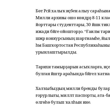
Бөтә Рәсәй халыҡ иҫәбен алыу сара
Милли архивы ошо көндәрҙә 8-11 кл
йорттары студенттары, 30 йәшкә тик
ижади бәйге ойошторҙо. “Ғаиләм та
шәжәрә конкурсының шартнамәһе, йылд
һәм Башҡортостан Республикаһыны
урынлаштырылды.
Тарихи тамырҙарын асыҡларға, нәҫел-нә
булған йәштәр араһында бәйгелә ҡа
Халҡыбыҙҙың милли бренды булараҡ 
ғорурлығы, милләт паспорты, ата-б
өлгөһө булып ҡалһын ине.