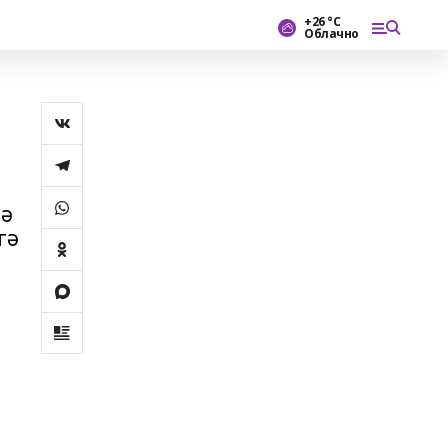
+26 °С
Облачно
лә
гә