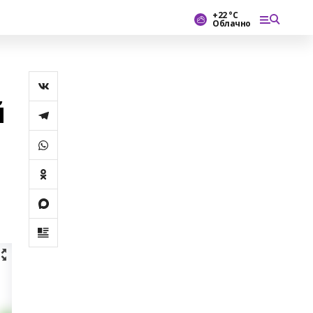
+22 °С
Облачно
й