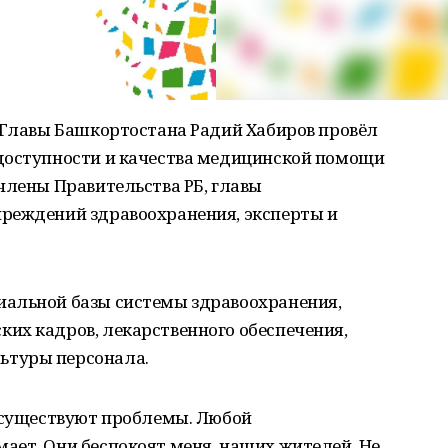
о Главы Башкортостана Радий Хабиров провёл
доступности и качества медицинской помощи
члены Правительства РБ, главы
реждений здравоохранения, эксперты и
иальной базы системы здравоохранения,
их кадров, лекарственного обеспечения,
ьтуры персонала.
и существуют проблемы. Любой
ает. Они беспокоят меня, наших жителей. Не