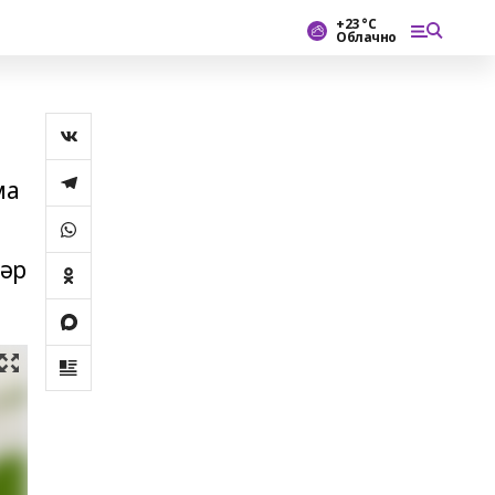
+23 °С
Облачно
ма
ҙәр