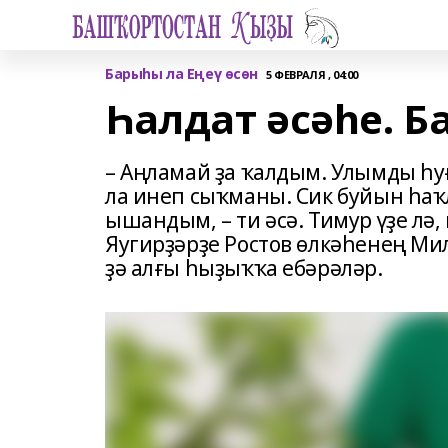
Барыһы ла Еңеү өсөн
5 ФЕВРАЛЯ , 04:00
Һалдат әсәһе. Ба
– Аңламай ҙа ҡалдым. Улымды һу
ла инеп сыҡманы. Сик буйын һа
ышандым, – ти әсә. Тимур үҙе лә,
Яугирҙәрҙе Ростов өлкәһенең Ми
ҙә алғы һыҙыҡҡа ебәрәләр.