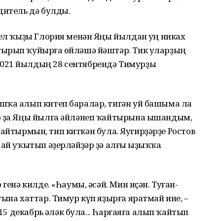
дитель дә булды.
ҙел ҡыҙы Глория менән Яңы йылдан һуң никах
ырып ҡуйырға һөйләшә йәштәр. Тик уларҙың
021 йылдың 28 сентябрендә Тимурҙы
шҡа алып китеп баралар, тигән уй башыма ла
ар ҙа Яңы йылға әйләнеп ҡайтырына ышандым,
ң ҡайтырмын, тип киткән була. Яугирҙәрҙе Ростов
 ай уҡытып әҙерләйҙәр ҙә алғы һыҙыҡҡа
генә килде. «Һаумы, әсәй. Мин иҫән. Туған-
ына хаттар. Тимур күп яҙырға яратмай ине, –
 15 декабрь һәләк була... Һарғаяға алып ҡайтып