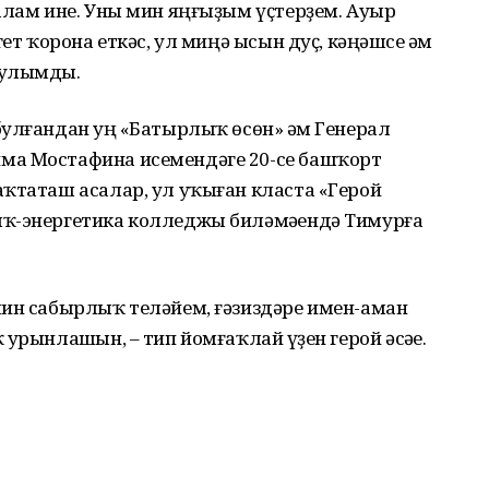
алам ине. Уны мин яңғыҙым үҫтерҙем. Ауыр
ет ҡорона еткәс, ул миңә ысын дуҫ, кәңәшсе һәм
 улымды.
улғандан һуң «Батырлыҡ өсөн» һәм Генерал
ма Мостафина исемендәге 20-се башҡорт
аҡтаташ асалар, ул уҡыған класта «Герой
ҡ-энергетика колледжы биләмәһендә Тимурға
мин сабырлыҡ теләйем, ғәзиздәре имен-аман
урынлашһын, – тип йомғаҡлай һүҙен герой әсәһе.