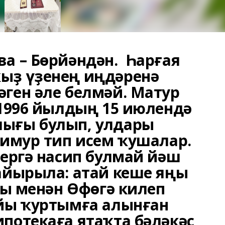
ва – Бөрйәндән. Һарғая
ыҙ үҙенең иңдәренә
әген әле белмәй. Матур
 1996 йылдың 15 июлендә
лығы булып, улдары
Тимур тип исем ҡушалар.
рергә насип булмай йәш
 айырыла: атай кеше яңы
улы менән Өфөгә килеп
уйы ҡуртымға алынған
потекаға ятаҡта бәләкәс