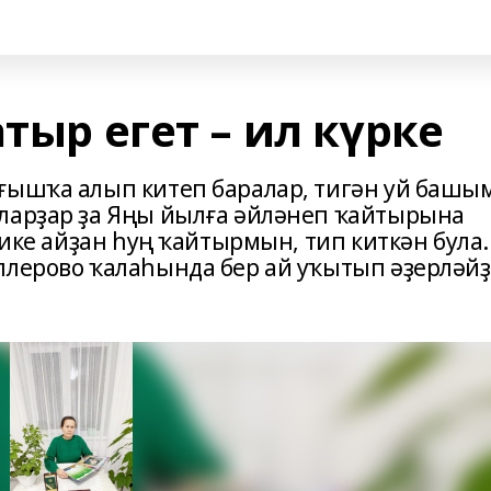
тыр егет – ил күрке
ғышҡа алып китеп баралар, тигән уй башы
ҡларҙар ҙа Яңы йылға әйләнеп ҡайтырына
 ике айҙан һуң ҡайтырмын, тип киткән була.
ллерово ҡалаһында бер ай уҡытып әҙерләй