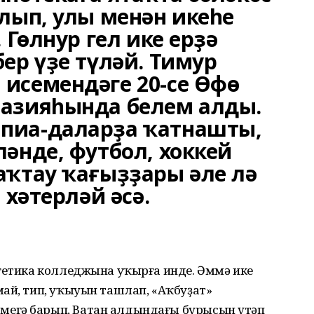
лып, улы менән икеһе
 Гөлнур гел ике ерҙә
ер үҙе түләй. Тимур
исемендәге 20-се Өфө
азияһында белем алды.
пиа-даларҙа ҡатнашты,
әнде, футбол, хоккей
аҡтау ҡағыҙҙары әле лә
 хәтерләй әсә.
ргетика колледжына уҡырға инде. Әммә ике
ай, тип, уҡыуын ташлап, «Аҡбуҙат»
егә барып, Ватан алдындағы бурысын үтәп