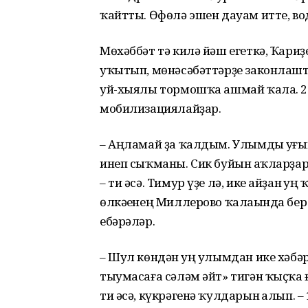
ҡайтты. Өфөлә эшен дауам итте, во
Мөхәббәт тә килә йәш егеткә, Ҡари
уҡытып, мөнәсәбәттәрҙе законлашт
уй-хыялы тормошҡа ашмай ҡала. 2
мобилизациялайҙар.
– Аңламай ҙа ҡалдым. Улымды һуғы
инеп сыҡманы. Сик буйын һаҡларҙ
– ти әсә. Тимур үҙе лә, ике айҙан һу
өлкәһенең Миллерово ҡалаһында бер
ебәрәләр.
– Шул көндән һуң улымдан ике хәбәр 
тыумасаға сәләм әйт» тигән ҡыҫҡа ғ
ти әсә, күкрәгенә ҡулдарын һалып. –