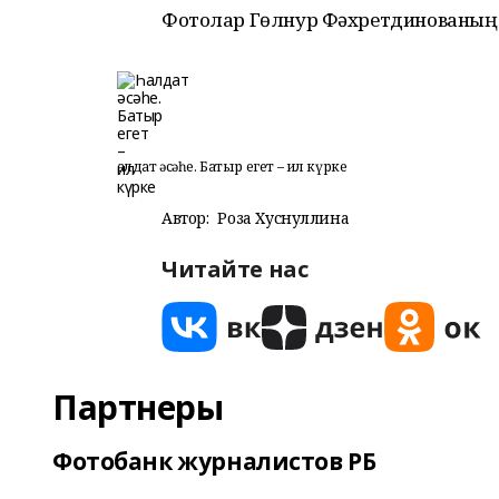
Фотолар Гөлнур Фәхретдинованың 
Һалдат әсәһе. Батыр егет – ил күрке
Автор:
Роза Хуснуллина
Читайте нас
Партнеры
Фотобанк журналистов РБ