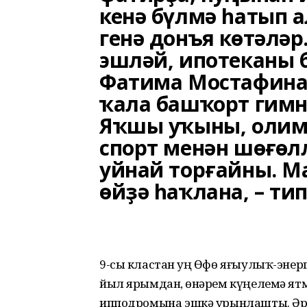
кенә бүлмә һатып а
генә донъя көтәләр.
эшләй, ипотеканы б
Фатима Мостафина 
ҡала башҡорт гимн
Яҡшы уҡыны, олим
спорт менән шөғөлл
уйнай торғайны. М
өйҙә һаҡлана, – тип
9-сы кластан һуң Өфө яғыулыҡ-эне
йыл ярымдан, һөнәрем күңелемә ятм
ипподромына эшкә урынлашты. Әрм