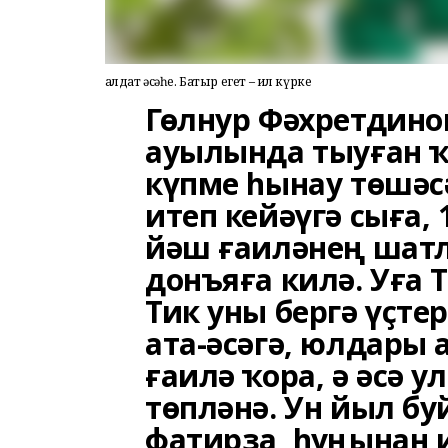
Һалдат әсәһе. Батыр егет – ил күрке
Гөлнур Фәхретдино
ауылында тыуған ҡ
күпме һынау төшәс
итеп кейәүгә сыға,
йәш ғаиләнең шат
донъяға килә. Уға 
Тик уны бергә үҫте
ата-әсәгә, юлдары
ғаилә ҡора, ә әсә 
төпләнә. Ун йыл б
фатирҙа, һуңынан и