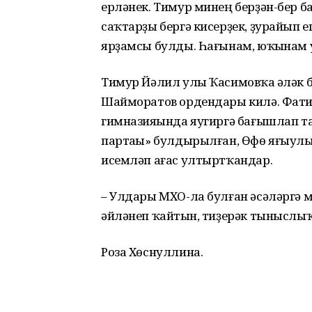
ерләнек. Тимур минең берҙән-бер б
саҡтарҙы бергә кисерҙек, ҙурайып ег
ярҙамсы булды. Һағынам, юҡһынам
Тимур Йәлил улы Ҡасимовҡа һәләк б
Шайморатов ордендары килә. Фати
гимназияһында яугиргә бағышлап т
партаһы» булдырылған, Өфө яғыулы
исемләп ағас ултыртҡандар.
– Улдары МХО-ла булған әсәләргә 
әйләнеп ҡайтһын, тиҙерәк тыныслыҡ 
Роза Хөснуллина.