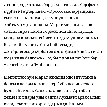
Ленинградҡа алып барҙым, – тип тағы бер фото
күрһәтә Гәүһәр инәй. – Кроссовкаларҙың яңы
сыҡҡан сағы, өлкән улым шуны алып
ҡайтыуымды һораны. Марат менән әллә ни
саҡлы сират көтөп торҙоҡ, исмаһам, шунда,
миңә лә алайыҡ, тиһәсе. Ни үҙем уйламағанмын.
Балаҡайым, һиңә бөтә һөйөүемде,
хәстәрлегемде күрһәтеп өлгөрҙөммө икән, тигән
уй ҙа килә башыма». Эй, был донъялар һис бер
үкенесһеҙ генә булһа икән...
Мәктәптән һуң Марат авиация институтында
белем ала һәм компьютер буйынса инженер
булып һаҡлыҡ банкына эшкә инә. Артабан
хеҙмәт юлдары уны башҡа һуҡмаҡтарҙан алып
китә, эске эштәр органдарында, һалым