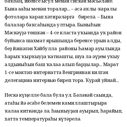
баҡһаң, икенсе ысул менән сискән мәсьәләне.
Бына ағаһы менән торалар... – әсә аҡлы-ҡаралы
фотоларға ҡарап хәтирәләргә бирелә. – Бына
балалар баҡсаһында ултыра. Быныһын
Мәскәүҙә төшкән – 4-се класта уҡығанда уҡ район
буйынса шахмат ярышында беренсе урын алды,
беҙ йәшәгән Хәйбулла районы Һамар ауылында
һарыҡ ҡырҡыуҙа ҡатнашты, шуға ла әүҙем уҡыу
алдынғыһын баш ҡалаға алып барҙылар... Марат
1-се мәктәп-интернатта Венгриянан килгән
делегацияға интервью биреп тора. Ҡурай уйнай...
Нескә күңелле бала була ул. Бәләкәй сағында,
атаһы йә әсәһе белемен камиллаштырырға
ҡалаға киткәндә лә, һағыныуҙан ауырып, һарғайып,
хатта температураһы күтәрелә.