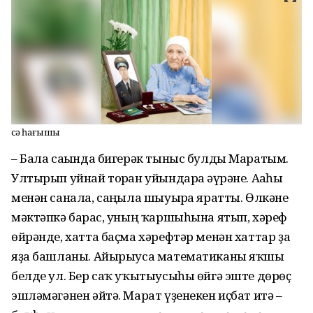
Әсә һағышы
– Бала сағында бигерәк тыныс булды Маратым.
Ултырып уйнай торған уйындарға әүрәне. Ағаһы
менән санала, саңғыла шыуырға яратты. Өлкәне
мәктәпкә барғас, уның ҡаршыһына ятып, хәреф
өйрәнде, хатта баҫма хәрефтәр менән хаттар ҙа
яҙа башланы. Айырыуса математиканы яҡшы
белде ул. Бер саҡ уҡытыусыһы өйгә эште дөрөҫ
эшләмәгәнен әйтә. Марат үҙенекен иҫбат итә –