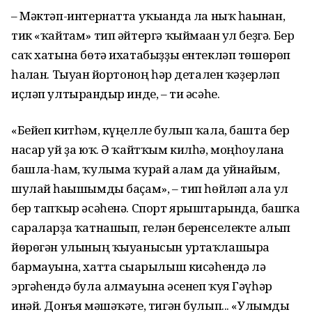
– Мәктәп-интернатта уҡығанда ла ныҡ һағынған,
тик «ҡайтам» тип әйтергә ҡыймаған ул беҙгә. Бер
саҡ хатына бөтә ихатабыҙҙы ентекләп төшөрөп
һалған. Тыуған йортоноң һәр детален ҡәҙерләп
иҫләп ултырғандыр инде, – ти әсәһе.
«Бейеп китһәм, күңелле булып ҡала, башта бер
насар уй ҙа юҡ. Ә ҡайтҡым килһә, моңһоулана
башла-һам, ҡулыма ҡурай алам да уйнайым,
шулай һағышымды баҫам», – тип һөйләп ала ул
бер тапҡыр әсәһенә. Спорт ярыштарында, башҡа
сараларҙа ҡатнашып, гелән беренселекте алып
йөрөгән улының ҡыуанысын уртаҡлашырға
бармауына, хатта сығарылыш кисәһендә лә
эргәһендә була алмауына әсенеп ҡуя Гәүһәр
инәй. Донъя мәшәҡәте, тигән булып... «Улымды