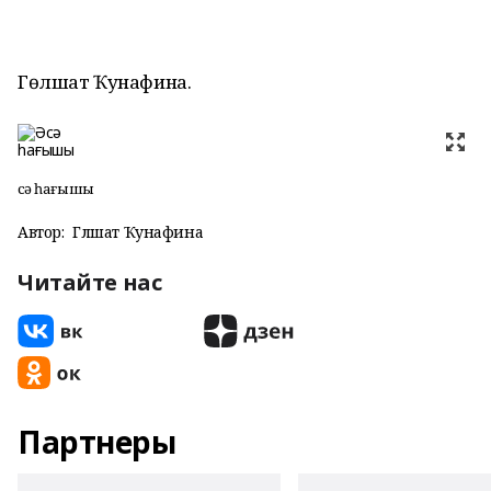
Гөлшат Ҡунафина.
Әсә һағышы
Автор:
Гөлшат Ҡунафина
Читайте нас
Партнеры