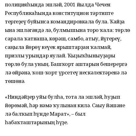
полицияһында эшләй, 2001 йылда Чечен
Республикаһында конституцион тәртипте
тергеҙеү буйынса командировкала була. Ҡайҙа
ғына эшләгәндә лә, булмышына тоғро ҡала: төрлө
сарала ҡатнаша, көрәш, самбо, атыу, йүгереү,
саңғыла йөрөү кеүек ярыштарҙан ҡалмай,
призлы урындар яулай. Ҡыҙыҡһыныуҙары
төрлө була уның. Башҡорт аштарын бешерергә
лә өйрәнә, ҡош-ҡорт үрсетеү нескәлектәренә лә
төшөнә.
«Ниндәйҙер уйы булһа, тота ла эшләй, һуҙып
йөрөмәй, һәр нәмә ҡулынан килә. Сағыу йәшәне
лә балҡып һүнде Марат», – был
һабаҡташтарының һүҙе.