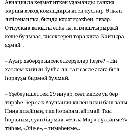
Авиацияла хеҙмәт иткән уҙаманды танкҡа
ҡаршы взвод командиры итеп ҡуялар. Өлкән
лейтенантҡа, бында кәрәгерәкһең, тиҙәр.
Отпускыға ваҡыты етһә лә, алмаштырырҙай
кеше булмағас, кисектереп тора килә. Ҡайтырға
яҙмай...
– Ауыр хәбәрҙе нисек еткерҙеләр һеҙгә? – Ни
хәтлем ҡыйын булһа ла, сал сәсле әсәгә был
һорауҙы бирмәй булмай.
– Үҙебеҙ ишеттек. 29 ғинуар, сәғәт киске ун бер
тирәһе. Бер саҡ Раушания килен илай башланы.
Ниңә илайһың, тип һораһам, әйтмәй. Тағы
һорайым, яуап бирмәй. «Әллә Марат үлгәнме?» –
тиһәм, «Эйе-е», – тимәһенме...