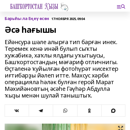
Барыһы ла Еңеү өсөн
17 НОЯБРЯ 2025, 09:04
Әсә һағышы
Ейәнсура шәле алырға тип барған инек.
Теремек кенә инәй булып сыҡты
хужабикә, хаҡлы ялдағы уҡытыусы,
Башҡортостандың мәғариф отличнигы.
Өҫтәленә ҡуйылған фотоһүрәт нисектер
иғтибарҙы йәлеп итте. Махсус хәрби
операцияла һәләк булған герой Марат
Мәхийәновтың әсәһе Гәүһәр Абдулла
ҡыҙы менән шулай таныштыҡ.