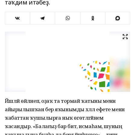
тәҡдим итәбеҙ.
Йәшләй өйләнеп, оҙаҡ та тормай ҡатыны менән
айырылышҡан бер яҡынымды хәләл ефете менән
ҡабаттан ҡушылырға ныҡ өгөтләгәйнем
ҡасандыр. «Балағыҙ бар бит, исмаһам, шуның
хаҡына ғына булһа ла бергә йәшәһәгеҙсе», – тигән