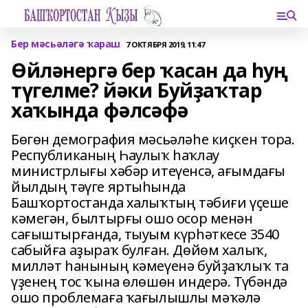
Бер мәсьәләгә ҡараш
7 ОКТЯБРЯ 2019, 11:47
Өйләнергә бер ҡасан да һуң
түгелме? йәки Буйҙаҡтар
хаҡында фәлсәфә
Бөгөн демография мәсьәләһе киҫкен тора.
Республиканың Һаулыҡ һаҡлау
министрлығы хәбәр итеүенсә, ағымдағы
йылдың тәүге яртыһында
Башҡортостанда халыҡтың тәбиғи үҫеше
кәмегән, былтырғы ошо осор менән
сағыштырғанда, тыуым күрһәткесе 3540
сабыйға аҙыраҡ булған. Дөйөм халыҡ,
милләт һанының кәмеүенә буйҙаҡлыҡ та
үҙенең тос ҡына өлөшөн индерә. Түбәндә
ошо проблемаға ҡағылышлы мәҡәлә