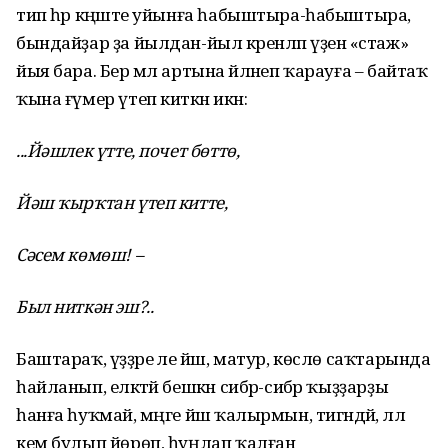
тип һәр кәңәште уйынға һабыштыра-һабыштыра,
бындайҙар ҙа йылдан-йыл әкренләп үҙенә «стаж»
йыя бара. Бер мәл артына әйләнеп ҡарауға – байтаҡ
ҡына ғүмер үтеп киткән икән:
...Йәшлек үтте, почет бөттө,
Йәш ҡырҡтан үтеп китте,
Сәсем көмөш! –
Был ниткән эш?..
Баштараҡ, үҙҙәре әле йәш, матур, көслө саҡтарында
һайланып, еләктәй бешкән сибәр-сибәр ҡыҙҙарҙы
һанға һуҡмай, мәңге йәш ҡалырмын, тигәндәй, әллә
кем булып йөрөп, һуңлап ҡалған