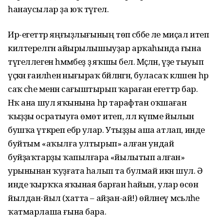
һанаусылар ҙа юҡ түгел.
Ир-егеттәр яңғыҙлығының төп сәбәбе әле миҫал итеп
килтерелгән айырылышыуҙар арҡаһында ғына
түгеллеген һәммәбеҙ ҙә яҡшы белә. Мәҫәлән, үҙе тыуып
үҫкән ғаиләһенә нығыраҡ бәйләнгән, буласаҡ кәләшен һәр
саҡ әсәһе менән сағыштырып ҡараған егеттәр бар.
Нәҡ ана шул яҡынына һәр тарафтан оҡшаған
ҡыҙҙы осратыуға өмөт итеп, әллә күпме йылын
бушҡа үткәреп ебәрә улар. Утыҙҙы аша атлап, инде
буйтым «аҡылға ултырып» алған ундай
буйҙаҡтарҙы ҡапылғара «йылытып алған»
урынынан ҡуҙғата һалып та булмай икән шул. Ә
инде ҡырҡҡа яҡыная барған һайын, улар өсөн
йылдан-йыл (хатта – айҙан-ай!) өйләнеү мәсьәләһе
ҡатмарлаша ғына бара.