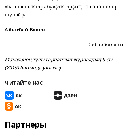
«һайлансыҡтар» буйҙаҡтарҙың төп өлөшөлөр
шулай ҙа.
Айытбай Вәлиев.
Сибай ҡалаһы.
Мәҡәләнең тулы вариантын журналдың 9-сы
(2019) һанында уҡығыҙ.
Читайте нас
Партнеры