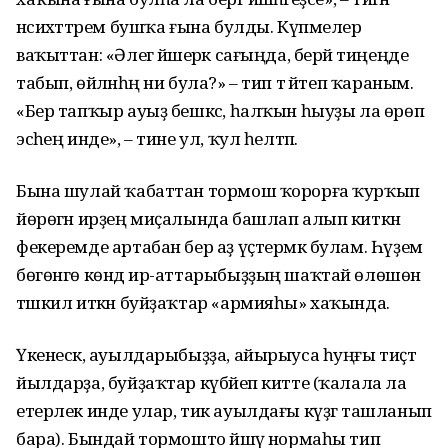
нәсихәттәрем бушҡа ғына булды. Күпмелер
ваҡыттан: «Әлегә йәшерәк сағыңда, берәй тиңеңде
табып, өйләнһәң ни була?» – тип тә әйтеп ҡараным.
«Бер тапҡыр ауыҙ бешкәс, һалҡын һыуҙы ла өрөп
эсәһең инде», – тине ул, ҡул һелтәп.
Бына шулай ҡабаттан тормош ҡорорға ҡурҡып
йөрөгән ирҙең миҫалында башлап алып киткән
фекеремде артабан бер аҙ үҫтермәк булам. Һүҙем
бөгөнгө көндә ир-аттарыбыҙҙың шаҡтай өлөшөн
тәшкил иткән буйҙаҡтар «армияһы» хаҡында.
Үкенескә, ауылдарыбыҙҙа, айырыуса һуңғы тиҫтә
йылдарҙа, буйҙаҡтар күбәйеп китте (ҡалала ла
етерлек инде улар, тик ауылдағы күҙгә ташланып
бара). Бындай тормошто йәшәү нормаһы тип