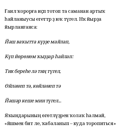
Ғаилә ҡорорға иҫәп тотоп та саманан артыҡ
һайланыусы егеттәр ҙә юҡ түгел. Нәҡ йырҙа
йырланғанса:
Йәш ваҡытта күҙҙе майлап,
Күп йөрөнөм ҡыҙҙар һайлап:
Тик береһе лә тиң түгел,
Өйләнеп тә, көйләнеп тә
Йәшәр кеше мин түгел...
Яҡындарының өгөтләүҙәренә ҡолаҡ һалмай,
«йәшмен бит әле, ҡабаланып – куда торопиться»