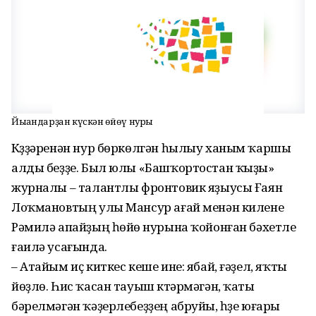
Йыһандарҙан күскән һөйөү нуры
Күҙҙәренән нур бөркөлгән һылыу ханым ҡаршы
алды беҙҙе. Был юлы «Башҡор­тостан ҡыҙы»
журналы – талантлы фронтовик яҙыусы Ғаян
Лоҡмановтың улы Мансур ағай менән килене
Рәмилә апайҙың һөйөү нурына ҡойонған бәхетле
ғаилә усағында.
– Атайым иҫ киткес кеше ине: ябай, ғәҙел, яҡты
йөҙлө. Һис ҡасан тауыш күтәрмәгән, ҡаты
бәрелмәгән ҡәҙерле­беҙҙең абруйы, һүҙе юғары