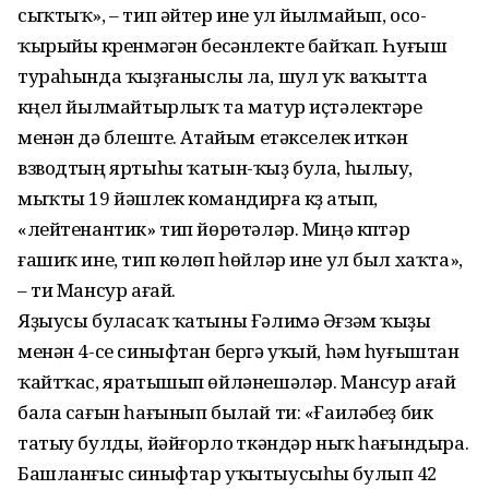
сыҡтыҡ», – тип әйтер ине ул йылмайып, осо-
ҡырыйы күренмәгән бесәнлекте байҡап. Һуғыш
тураһында ҡыҙғаныслы ла, шул уҡ ваҡытта
күңел йылмайтырлыҡ та матур иҫтәлектәре
менән дә бүлеште. Атайым етәкселек иткән
взводтың яртыһы ҡатын-ҡыҙ була, һылыу,
мыҡты 19 йәшлек командирға күҙ атып,
«лейтенантик» тип йөрөтәләр. Миңә күптәр
ғашиҡ ине, тип көлөп һөйләр ине ул был хаҡта»,
– ти Мансур ағай.
Яҙыусы буласаҡ ҡатыны Ғәлимә Әғзәм ҡыҙы
менән 4-се синыфтан бергә уҡый, һәм һуғыштан
ҡайтҡас, яратышып өйләнешәләр. Мансур ағай
бала сағын һағынып былай ти: «Ғаиләбеҙ бик
татыу булды, йәйғорло үткәндәр ныҡ һағындыра.
Башланғыс синыфтар уҡытыусыһы булып 42