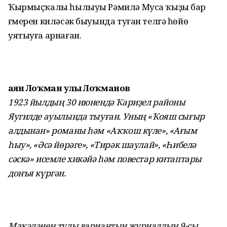
Ҡырмыҫҡалы һылыуы Рәмилә Муса ҡыҙы бар
ғүмерен киләсәк быуында туған телгә һөйөү
уятыуға арнаған.
Ғаян Лоҡман улы Лоҡманов
1923 йылдың 30 июнендә Ҡариҙел районы
Яугилде ауылында тыуған. Уның «Ҡояш сығыр
алдынан» романы һәм «Аҡҡош күле», «Ағым
һыу», «Әсә йөрәге», «Тирәк шаулай», «Һибелә
сәскә» исемле хикәйә һәм повестар китаптары
донъя күргән.
Мәҡәләнең тулы вариантын журналдың 9-сы