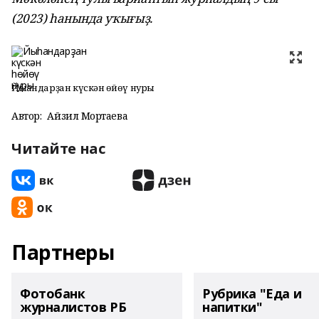
(2023) һанында уҡығыҙ.
Йыһандарҙан күскән һөйөү нуры
Автор:
Айзилә Мортаева
Читайте нас
Партнеры
Фотобанк
Рубрика "Еда и
журналистов РБ
напитки"