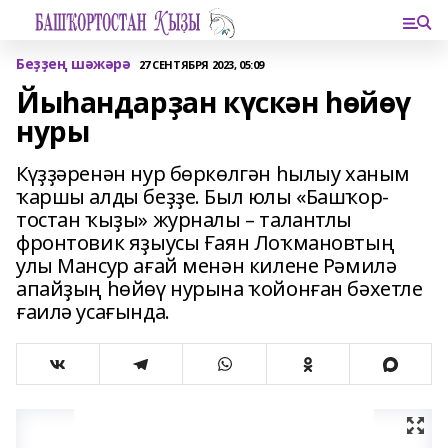
Беҙҙең шәжәрә
27 СЕНТЯБРЯ 2023, 05:09
Йыһандарҙан күскән һөйөү
нуры
Күҙҙәренән нур бөркөлгән һылыу ханым
ҡаршы алды беҙҙе. Был юлы «Башҡор­
тостан ҡыҙы» журналы – талантлы
фронтовик яҙыусы Ғаян Лоҡмановтың
улы Мансур ағай менән килене Рәмилә
апайҙың һөйөү нурына ҡойонған бәхетле
ғаилә усағында.