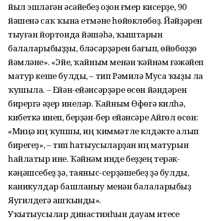
йыл эшләгән әсәйебеҙ оҙон ғүмер кисерҙе, 90
йәшенә саҡ ҡына етмәне һөйөклөбөҙ. Йәйҙәрен
тыуған йортонда йәшәһә, ҡыштарын
балаларыбыҙҙы, бүләсәрҙәрен бағып, өйөбөҙҙө
йәмләне». «Эйе, ҡайным менән ҡәйнәм ғәжәйеп
матур кеше булды, – тип Рәмилә Муса ҡыҙы ла
ҡушыла. – Ейән-ейәнсәрҙәре өсөн йәндәрен
бирергә әҙер инеләр. Ҡайным Өфөгә килһә,
кибеткә инеп, берҙән-бер ейәнсәре Айгөл өсөн:
«Миңә иң ҡупшы, иң ҡиммәтле күлдәкте алып
бирегеҙ», – тип һатыусыларҙан иң матурын
һайлатыр ине. Ҡәйнәм инде беҙҙең терәк-
кәңәшсебеҙ ҙә, таяныс-серҙәшебеҙ ҙә булды,
каникулдар башланыу менән балаларыбыҙ
Яугилдегә ашҡынды».
Уҡытыусылар династияһын дауам итеүсе