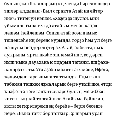
булып үҫкән балаларҙың күңелендә һәр саҡ ниҙер
эшләр алдынан «Был осраҡта Атай ни әйтер
ине?» тигән уй йәшәй. «Хәҙер ҙә шулай, мин
уйымдан ғына гел дә атайым менән кәңәш­
ләшәм, һөйләшәм. Сөнки атай өсөн намыҫ
төшөнсәһе иң беренсе урында торҙо һәм ул беҙгә
лә шуны һеңдереп үҫтерҙе. Атай, әлбиттә, ныҡ
ауырыны, ярты үпкәһе эшләмәй ине, көҙҙәрен
йыш ҡына дауахана юлдарын тапаны, шифаха­
наларҙа ятты. Уға әҙәби мөхит тә етмәне, Өфөгә,
ҡәләмдәштәре янына тартылды. Яңы ғына
табанан төшкән яҙмаларын беҙгә уҡый ине, етди
ҡиәфәттә тәүге тәнҡит­селәре булып, мөкиббән
китеп тыңлай торғайныҡ. Атайыма бәйле иң
яҡты хәтирәләремдең береһе – бергә бесәнгә
йөрөү. «Бына тағы бер тапҡыр Ер шарын урап