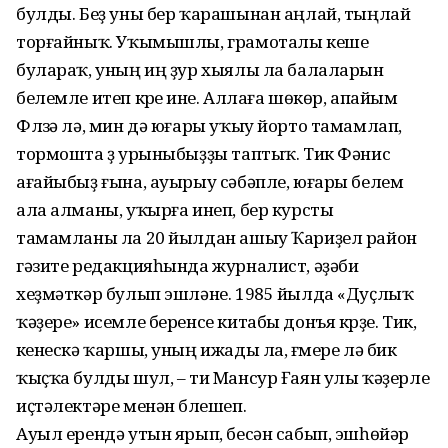
булды. Беҙ уны бер ҡарашынан аңлай, тыңлай
торғайныҡ. Уҡымышлы, грамоталы кеше
булараҡ, уның иң ҙур хыялы ла балаларын
белемле итеп күреү ине. Аллаға шөкөр, апайым
Флүзә лә, мин дә юғары уҡыу йорто тамамлап,
тормошта үҙ урыныбыҙҙы таптыҡ. Тик Фәнис
ағайы­быҙ ғына, ауырыу сәбәпле, юғары белем
ала алманы, уҡырға инеп, бер курсты
тамамланы ла 20 йылдан ашыу Ҡариҙел район
гәзите редакцияһында журналист, әҙәби
хеҙмәткәр булып эшләне. 1985 йылда «Дуҫлыҡ
ҡәҙере» исемле беренсе китабы донъя күрҙе. Тик,
үкенескә ҡаршы, уның ижады ла, ғүмере лә бик
ҡыҫҡа булды шул, – ти Мансур Ғаян улы ҡәҙерле
иҫтәлектәре менән бүлешеп.
Ауыл ерендә утын ярып, бесән сабып, эшһөйәр