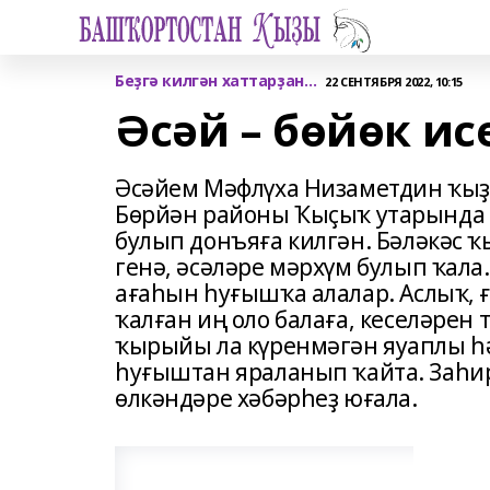
Беҙгә килгән хаттарҙан…
22 СЕНТЯБРЯ 2022, 10:15
Әсәй – бөйөк ис
Әсәйем Мәфлүха Низаметдин ҡы
Бөрйән районы Ҡыҫыҡ утарында (
булып донъяға килгән. Бәләкәс ҡ
генә, әсәләре мәрхүм булып ҡала
ағаһын һуғышҡа алалар. Аслыҡ, 
ҡалған иң оло балаға, кеселәрен 
ҡырыйы ла күренмәгән яуаплы һә
һуғыштан яраланып ҡайта. Заһире
өлкәндәре хәбәрһеҙ юғала.