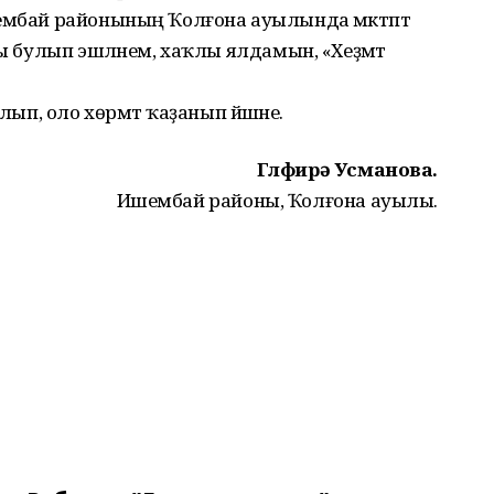
ембай районының Ҡолғона ауылында мәктәптә
һы булып эшләнем, хаҡлы ялдамын, «Хеҙмәт
лып, оло хөрмәт ҡаҙанып йәшәне.
Гөлфирә Усманова.
Ишембай районы, Ҡолғона ауылы.