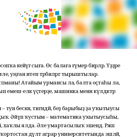
пҡа кейәүгә сыға. Өс балаға ғүмер бирәләр. Үҙҙәре
емле, уңған итеп тәрбиәләргә тырыштылар.
булманы! Атайым урмансы ла, балта оҫтаһы ла,
рып емеш-еләк үҫтерҙе, машинка менән күлдәктәр
гән – тун бескән, тигәндәй, беҙ барыбыҙ ҙа уҡытыусы
дыҡ. Әйүп ҡустым – математика уҡытыусыһы,
, хаҡлы ялда. Әле умартасылыҡ эшендә. Рәжәп
ртостан дәүләт аграр университетында эшләй,