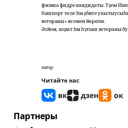
физика фәндәре кандидаты. Үҙем Иш
башҡорт теле һәм әҙәбиәте уҡытыусы
ветераны» исемен йөрөтәм.
Әсәйем, хеҙмәт һәм һуғыш ветераны бу
Автор:
Читайте нас
Партнеры