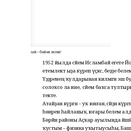
Әсәй – бөйөк исем!
1952 йылда әсәйем Исламбай егете Йосо
етемлектә ыҙа күреп үҫкәс, беҙҙе бел
Үҙҙәренең ҡулдарынан килмәгән эш 
солоҡсо ла ине, ә әсәйем баҡса тулты
текте.
Атайҙан күргән – уҡ юнған, әсәйҙән күр
һөнәрен һайланыҡ, юғары белем ал
Бөрйән районы Аҫҡар ауылында йәшәй
ҡустым – физика уҡытыусыһы, Башҡо