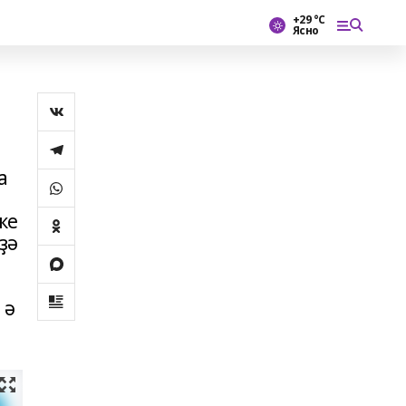
+29 °С
Ясно
а
ке
ҙә
 ә