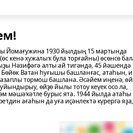
ем!
ҙы Йомағужина 1930 йылдың 15 мартында
өс кенә хужалыҡ була торғайны) өсөнсө бал
ыҙы Нәзифәгә алты ай тигәндә, 45 йәшендә
. Бөйөк Ватан һуғышы башланғас, атаһын, и
ғазаплы тормош башлана. Әсәйем иңенә, өй
туйындырыу, өйҙө йылы тотоу кеүек осо ла,
м мәшәҡәтле бурыс ята. 1944 йылда атаһы
тдин ағаһын да уға иҫәнлектә күрергә яҙа,