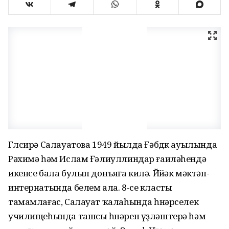
Гөлсирә Салауатова 1949 йылда Ғәбдөк ауылында
Рәхимә һәм Ислам Ғәлиуллиндар ғаиләһендә
икенсе бала булып донъяға килә. Йөйәк мәктәп-
интернатында белем ала. 8-се класты
тамамлағас, Салауат ҡалаһында һөнәрселек
училищеһында ташсы һөнәрен үҙләштерә һәм