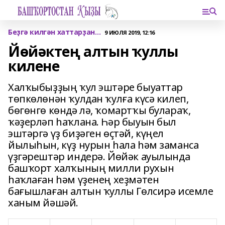
Беҙгә килгән хаттарҙан…
9 ИЮЛЯ 2019, 12:16
Йөйәктең алтын ҡуллы
килене
Халҡыбыҙҙың ҡул эштәре быуаттар
төпкөлөнән ҡулдан ҡулға күсә килеп,
бөгөнгө көндә лә, ҡомартҡы булараҡ,
ҡәҙерләп һаҡлана. Һәр быуын был
эштәргә үҙ биҙәген өҫтәй, күңел
йылыһын, күҙ нурын һала һәм заманса
үҙгәрештәр индерә. Йөйәк ауылында
башҡорт халҡының милли рухын
һаҡлаған һәм үҙенең хеҙмәтен
бағышлаған алтын ҡуллы Гөлсирә исемле
ханым йәшәй.