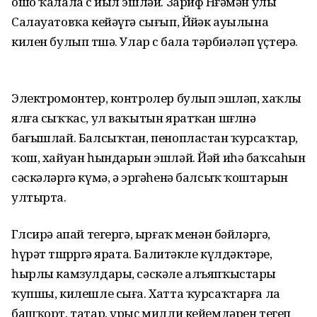
ошо ҡалала өс йыл эшләй. Зариф Нөғәмән улы
Салауатовҡа кейәүгә сығып, Йөйәк ауылына
килен булып төшә. Улар өс бала тәрбиәләп үҫтерә.
Электромонтер, контролер булып эшләп, хаҡлы
ялға сыҡҡас, ул ваҡытын яратҡан шөғөлөнә
бағышлай. Балсыҡтан, пеноплас­тан ҡурсаҡтар,
ҡош, хайуан һындарын эшләй. Йәй иһә баҡсаһын
сәскәләргә күмә, ә эргәһенә балсыҡ ҡоштарын
ултырта.
Гөлсирә апай тегергә, ырғаҡ менән бәйләргә,
һүрәт төшөрөргә ярата. Балитәкле күлдәктәре,
һырлы камзулдары, сәскәле алъяпҡыстары
ҡупшы, килешле сыға. Хатта ҡурсаҡтарға ла
башҡорт, татар, урыҫ милли кейемдәрен тегеп