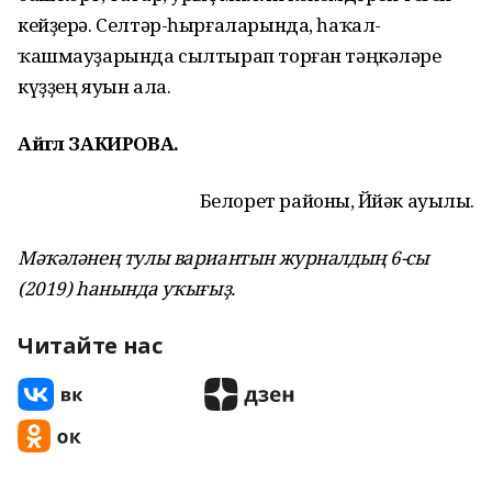
кейҙерә. Селтәр-һырғаларында, һаҡал-
ҡашмауҙарында сылтырап торған тәңкәләре
күҙҙең яуын ала.
Айгөл ЗАКИРОВА.
Белорет районы, Йөйәк ауылы.
Мәҡәләнең тулы вариантын журналдың 6-сы
(2019) һанында уҡығыҙ.
Читайте нас