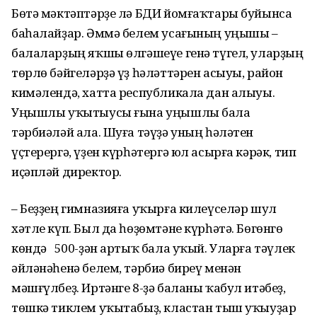
Бөтә мәктәптәрҙе лә БДИ йомғаҡтары буйынса
баһалайҙар. Әммә белем усағының уңышы –
балаларҙың яҡшы өлгәшеүе генә түгел, уларҙың
төрлө бәйгеләрҙә үҙ һәләттәрен асыуы, район
кимәлендә, хатта республикала дан алыуы.
Уңышлы уҡытыусы ғына уңышлы бала
тәрбиәләй ала. Шуға тәүҙә уның һәләтен
үҫтерергә, үҙен күрһә­тергә юл асырға кәрәк, тип
иҫәпләй директор.
– Беҙҙең гимназияға уҡырға килеүселәр шул
хәтле күп. Был да һөҙөмтәне күрһәтә. Бөгөнгө
көндә 500-ҙән артыҡ бала уҡый. Уларға тәүлек
әйләнәһенә белем, тәрбиә биреү менән
мәшғүлбеҙ. Иртәнге 8-ҙә баланы ҡабул итәбеҙ,
төшкә тиклем уҡытабыҙ, кластан тыш уҡыуҙар