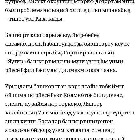
күтәрәбеҙ. Киләсәктә округтың мәғариф департаменты
был проблеманы ыңғай хәл итер, тип ышанабыҙ,
– тине Гүзәл Риза ҡыҙы.
Башҡорт кластары асыу, йыр-бейеү
ансамблдәрен, һабантуйҙарҙы ойоштороу кеүек
эштәрҙә яҡташтарыбыҙ Сорғот районының
«Яугир» башҡорт милли-мәҙәни үҙәгенә һәм уның
рәйесе Рәфил Рәжәп улы Дилмөхәмәтовҡа таяна.
Урындағы башҡорттар ҡоролтайы төбәк йәмәғәт
ойошмаһы рәйесе Рәүҙәт Ҡолмәнбәтов билдәләүенсә,
электән ҡурайсылар төркөмө, Лянтор
ҡалаһының 7-се мәктәбендә уҡ атыусылар түңәрәге лә
эшләп килгән. Балалар башҡорт шиғриәтенә
арналған бәйгеләрҙә әүҙем ҡатнаша, әсә телендә
шиғырҙар уҡып, видео аша ата-әсәләрен ҡотлай.