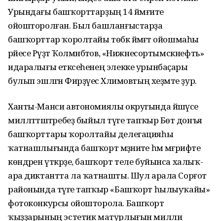
Урындағы башҡорттарҙың 14 йәмғиәте
ойошторолған. Был башланғыстарҙа
башҡорттар ҡоролтайы төбәк йәмәғәт ойошмаһы
рәйесе Рәүҙәт Ҡолмәнбәтов, «Нижнесортымскнефть»
идаралығы етәксеһенең элекке урынбаҫары
булып эшләгән Фирҙәүес Хәлимовтың хеҙмәте ҙур.
Ханты-Манси автономиялы округында йәшәүсе
милләттәштәребеҙ быйыл тәүге тапҡыр Бөтә донъя
башҡорттары ҡоролтайы делегацияһы
ҡатнашлығында башҡорт мәҙәниәте һәм мәғрифәте
көндәрен үткәрҙе, башҡорт теле буйынса халыҡ-
ара диктантта ла ҡатнашты. Шул арала Сорғот
районында тәүге тапҡыр «Башҡорт һылыуҡайы»
фотоконкурсы ойошторола. Башҡорт
ҡыҙҙарының эстетик матурлығын милли