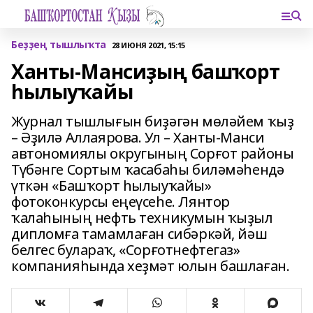
Беҙҙең тышлыҡта
28 ИЮНЯ 2021, 15:15
Ханты-Мансиҙың башҡорт
һылыуҡайы
Журнал тышлығын биҙәгән мөләйем ҡыҙ
– Әҙилә Аллаярова. Ул – Ханты-Манси
автономиялы округының Сорғот районы
Түбәнге Сортым ҡасабаһы биләмәһендә
үткән «Башҡорт һылыуҡайы»
фотоконкурсы еңеүсеһе. Лянтор
ҡалаһының нефть техникумын ҡыҙыл
дипломға тамамлаған сибәркәй, йәш
белгес булараҡ, «Сорғотнефтегаз»
компанияһында хеҙмәт юлын башлаған.