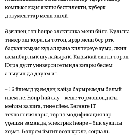
компьютерҙы яҡшы белгәнлектән, күберәк
документтар менән эшләй.
Әҙиләнең төп һөнәре электрика менән бәйле. Ҡулына
тимер эш ҡоралы тотоп, ирҙәр менән бер рәткә
баҫҡан ҡыҙҙы күҙ алдына килтереүе ауыр, ләкин
ысынбарлыҡ шулайыраҡ. Ҡыҙыҡай ситтән тороп
Югра дәүләт университетында юғары белем
алыуын да дауам итә.
– 16 йәшемдә үҙемдең ҡайҙа барырымды белмәй
инем әле. Һөнәр һайлау – кеше тормошондағы
мөһим ваҡиға, тине әсәйем. Бөгөнгө IT
технологиялары, төрлө модификациялар
үҫешкән заманда, электрик һөнәре – бик яуаплы
хеҙмәт. Һөнәрем йәмғиәт өсөн кәрәкле, социаль