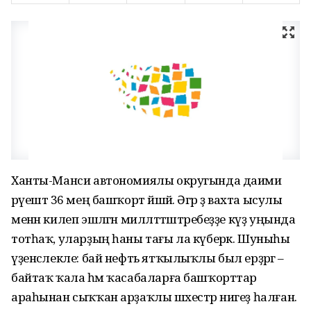
Ханты-Манси автономиялы округында даими
рәүештә 36 мең башҡорт йәшәй. Әгәр ҙә вахта ысулы
менән килеп эшләгән милләттәштәребеҙҙе күҙ уңында
тотһаҡ, уларҙың һаны тағы ла күберәк. Шуныһы
үҙенсәлекле: бай нефть ятҡылыҡлы был ерҙәргә –
байтаҡ ҡала һәм ҡасабаларға башҡорттар
араһынан сыҡҡан арҙаҡлы шәхестәр нигеҙ һалған.