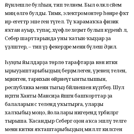
йүнәлешле булһын, тип теләнем. Был өлкәлә әсәйем
миңә өлгө булды. Тимәк, электромонтер һөнәре фәҡәт
ир-егеттәр эше генә түгел. Тәү ҡарамаҡҡа физик
яҡтан ауыр, тупаҫ, хәүефле хеҙмәт булып күренһә лә,
Себер шарттарында уны ҡатын-ҡыҙҙар ҙа
үҙләштерә, – тип үҙ фекерҙәре менән бүлешә Әҙилә.
Һуңғы йылдарҙа төрлө тарафтарҙа көн иткән
ырыуҙаштарыбыҙҙың берҙәмлеген, үҙенең телен,
мәҙәниәтен, тарихын өйрәнеүгә ынтылышын,
республика менән тығыҙ бәйләнешен күҙәтәбеҙ. Шул
иҫәптән Ханты-Мансиҙа йәшәгән башҡорттар ҙа
балаларын әсә телендә уҡытырға, уларҙы
халҡыбыҙ моңо, йолалары нигеҙендә тәрбиәләргә
тырыша. Ҡасандыр Себергә оҙон аҡса эшләү теләге
менән киткән яҡташтарыбыҙҙың милләт киләсәгенә