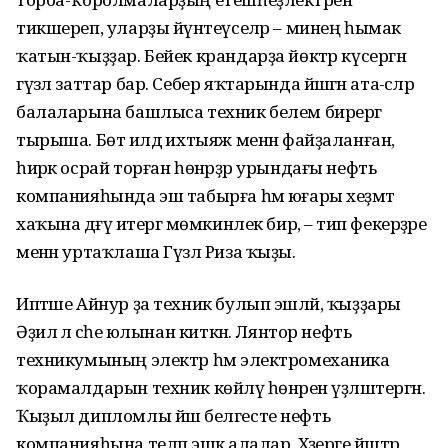
тикшереп, уларҙы йүнәтеүселәр – минең һымак
ҡатын-ҡыҙҙар. Бейек крандарҙа йөктәр күсергән
гүзәл заттар бар. Себер яҡтарында йәшәгән ата-әсәләр
балаларына башлыса техник белем бирергә
тырыша. Бөтә илдә ихтыяж менән файҙаланған,
һирәк осрай торған һөнәрҙәр урындағы нефть
компанияһында эш табырға һәм юғары хеҙмәт
хаҡына дәғүә итергә мөмкинлек бирә, – тип фекерҙәре
менән уртаҡлаша Гүзәл Риза ҡыҙы.
Иптәше Айнур ҙа техник булып эшләй, ҡыҙҙары
Әҙилә лә әсәһе юлынан киткән. Лянтор нефть
техникумының электр һәм электромеханика
ҡорамалдарын техник көйләү һөнәрен үҙләштергән.
Ҡыҙыл дипломлы йәш белгесте нефть
компанияһына теләп эшкә алалар. Хәҙерге йәштәр