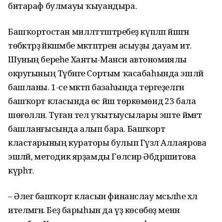
битараф булмауы ҡыуандыра.
Башҡортостан милләттәштәребеҙ күпләп йәшәгән
төбәктәрҙә йәкшәмбе мәктәптәрен асыуҙы дауам итә.
Шуның береһе Ханты-Манси автономиялы
округының Түбәнге Сортым ҡасабаһында эшләй
башланы. 1-се мәктәп базаһында тергеҙелгән
башҡорт класында өс йәш төркөмөндә 23 бала
шөғөлләнә. Туған тел уҡытыусылары эште йәмәғәт
башланғысында алып бара. Башҡорт
кластарының кураторы булып Гүзәл Аллаярова
эшләй, методик ярҙамды Гөлсирә Әбдрәшитова
күрһәтә.
– Әлегә башҡорт класын финанслау мәсьәләһе хәл
ителмәгән. Беҙ барыһын да үҙ көсөбөҙ менән