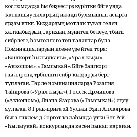
костюмдарҙа һәм биҙәүестәрҙә күрһәткән бәйге унда
ҡатнашыусыларҙың ижади булмышын асырға
ярҙам иткән. Ҡыҙҙарҙың мотлаҡ туған телен,
халҡыбыҙҙың тарихын, мәҙәниәтен белеүе, тәбиғи
сибәрлеге, һомғоллоғо төп талаптар була.
Номинацияларҙың исеме үҙе әйтеп тора:
«Башҡорт һылыуҡайы», «Урал ҡыҙы»,
«Аҡҡошом», «Тамсыҡай». Бәйге башҡорт
ғаиләләрендә тәрбиәләнгән сибәр ҡыҙҙарҙы бергә
туплаған. Төрлө номинацияларҙа Розалия
Таһирова («Урал ҡыҙы»), Гөлсәсәк Дәрминова
(«Аҡҡошом»), Лиана Язарова («Тамсыҡай») еңеү
яулаған. Ә Гран-приға эйә булған Әҙилә Аллаярова
быға тиклем дә Сорғот ҡалаһында үткән Бөтә Рәсәй
«Һылыуҡай» конкурсында көсөн һынап ҡараған.