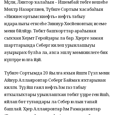
Мәҫәлән, Лянтор ҡалаһын – Ишембай төбәге кешеһе
Мөхтәр Назарғәлиев, Түбәнге Сортым ҡасабаһын
«Нижнесортымскнефть» нефть табыу
идаралығы етәксеһе Зиннур Хөсәйеновтың исеме
менән бәйләйҙәр. Төбәктә башҡорттар араһынан
сыҡҡан Хеҙмәт Геройҙары ла бар. Хәҙерге заман
шарттарында Себергә килеп урынлашыуы
ауырыраҡ булһа ла, аҡса эшләү мөмкинлеге бик
күптәрҙе юлға әйҙәй.
Түбәнге Сортымда 20 йылға яҡын йәшәгән Гүзәл менән
Айнур Аллаяровтар Себергә Баймаҡ яҡтарынан
килгән. Тәүҙә йәш ғаилә нефть һәм газ табыу
ятҡылыҡтары урынлашҡан төбәктә үҙҙәре генә йәшәһә,
яйлап бөтә туғандары ла Себер юлын тапай
башлай. Хәҙер Аллаяровтар һәм Рамаҙановтар