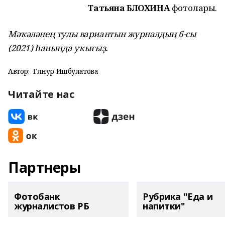
Татьяна БЛОХИНА
фотолары.
Мәҡәләнең тулы вариантын журналдың 6-сы
(2021) һанында уҡығыҙ.
Автор:
Гөлнур Ишбулатова
Читайте нас
Партнеры
Фотобанк
Рубрика "Еда и
журналистов РБ
напитки"