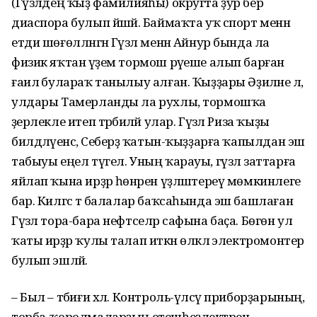
(Гүзәлдең ҡыҙ фамилияһы) округта ҙур бер
диаспора булып йәшәй. Баймаҡта уҡ спорт менән
етди шөғөлләнгән Гүзәл менән Айнур бында ла
физик яҡтан әүҙем тормош рәүеше алып барған
ғаилә булараҡ танылыу алған. Ҡыҙҙары Әҙиләне лә,
улдары Тамерланды ла рухлы, тормошҡа
әҙерлекле итеп тәрбиәләй улар. Гүзәл Риза ҡыҙы
билдәләүенсә, Себерҙә ҡатын-ҡыҙҙарға ҡапылдан эш
табыуы еңел түгел. Уның ҡарауы, гүзәл заттарға
яйлап ҡына ирҙәр һөнәрен үҙләштереү мөмкинлеге
бар. Килгәс тә балалар баҡсаһында эш башлаған
Гүзәл тора-бара нефтселәр сафына баҫа. Бөгөн ул
ҡаты ирҙәр ҡулы талап иткән өлкәлә электромонтер
булып эшләй.
– Был – тәбиғи хәл. Контроль-үлсәү приборҙарының,
торба-ҡоролмаларҙың етешһеҙлектәрен