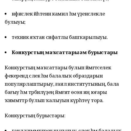
нәфислек йәһәтенән камил һәм үҙенсәлекле
булыуы;
техник яҡтан сифатлы башҡарылыуы.
Конкурстың маҡсаттары һәм бурыстары
Конкурстың маҡсаттары булып йәмәғәтселек
фекерендә әсәлек һәм балалыҡ образдарын
популярлаштырыу, ғаилә институтының, бала
бағыу һәм тәрбиәләүҙең йәмғиәт өсөн иң юғары
ҡиммәттәр булып ҡалыуын күрһәтеү тора.
Конкурстың бурыстары:
ғаилә ҡиммәттәрен нығытыу, әсәлек һәм балалыҡ