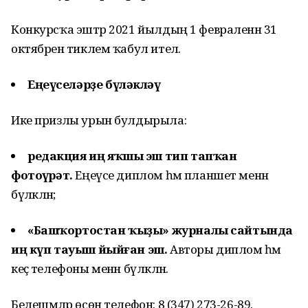
Конкурсҡа эштәр 2021 йылдың 1 февраленән 31
октябренә тиклем ҡабул ителә.
Еңеүселәрҙе бүләкләү
Ике призлы урын булдырыла:
редакция иң яҡшы эш тип тапҡан
фотоһүрәт.
Еңеүсе диплом һәм планшет менән
бүләкләнә;
«Башҡортостан ҡыҙы» журналы сайтында
иң күп тауыш йыйған эш.
Авторы диплом һәм
кеҫә телефоны менән бүләкләнә.
Белешмәләр өсөн телефон: 8 (347) 273-26-89.