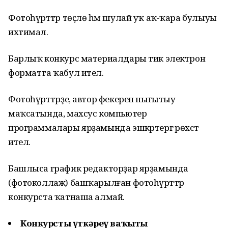
Фотоһүрәттәр төҫлө һәм шулай уҡ аҡ-ҡара булыуы
ихтимал.
Барлыҡ конкурс материалдары тик электрон
форматта ҡабул ителә.
Фотоһүрәттәрҙе, автор фекерен нығытыу
маҡсатында, махсус компьютер
программалары ярҙамында эшкәртергә рөхсәт
ителә.
Башлыса график редакторҙар ярҙамында
(фотоколлаж) башҡарылған фотоһүрәттәр
конкурста ҡатнаша алмай.
Конкурсты үткәреү ваҡыты