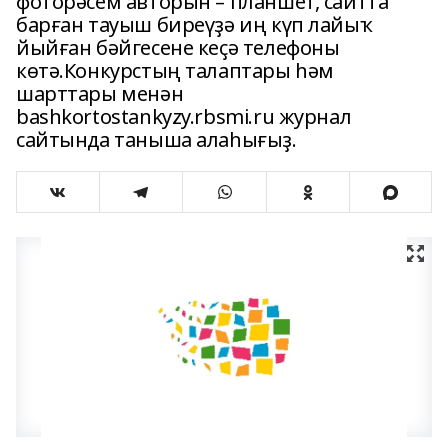
фоторәсем авторын – планшет, сайтта
барған тауыш биреүҙә иң күп лайыҡ
йыйған бәйгесене кеҫә телефоны
көтә.Конкурстың талаптары һәм
шарттары менән
bashkortostankyzy.rbsmi.ru журнал
сайтында таныша алаһығыҙ.