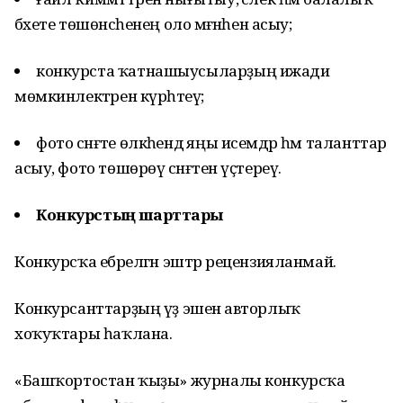
бәхете төшөнсәһенең оло мәғәнәһен асыу;
конкурста ҡатнашыусыларҙың ижади
мөмкинлектәрен күрһәтеү;
фото сәнғәте өлкәһендә яңы исемдәр һәм таланттар
асыу, фото төшөрөү сәнғәтен үҫтереү.
Конкурстың шарттары
Конкурсҡа ебәрелгән эштәр рецензияланмай.
Конкурсанттарҙың үҙ эшенә авторлыҡ
хоҡуҡтары һаҡлана.
«Башҡортостан ҡыҙы» журналы конкурсҡа