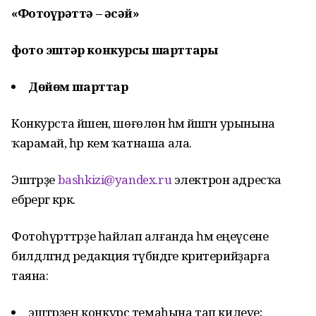
«
Фотоһүрәттә
– әсәй»
фото эштәр конкурсы шарттары
Дөйөм шарттар
Конкурста йәшенә, шөғөлөнә һәм йәшәгән урынына
ҡарамай, һәр кем ҡатнаша ала.
Эштәрҙе
bashkizi@yandex.ru
электрон адресҡа
ебәрергә кәрәк.
Фотоһүрәттәрҙе һайлап алғанда һәм еңеүсене
билдәләгәндә редакция түбәндәге критерийҙарға
таяна:
эштәрҙең конкурс темаһына тап килеүе;