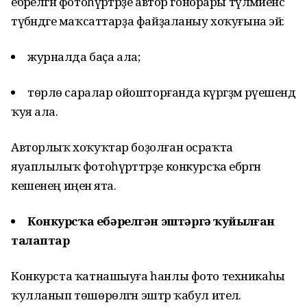
ебәрелгән фотоһүрәтәрҙе автор гонорары түләмәйенсә
түбәндәге маҡсаттарҙа файҙаланыу хоҡуғына эйә:
журналда баҫа ала;
төрлө саралар ойошторғанда күргәҙмә рәүешендә
ҡуя ала.
Авторлыҡ хоҡуҡтар боҙолған осраҡта
яуаплылыҡ фотоһүрәттәрҙе конкурсҡа ебәргән
кешенең иңенә ята.
Конкурсҡа ебәрелгән эштәргә ҡуйылған
талаптар
Конкурста ҡатнашыуға һанлы фото техникаһы
ҡулланып төшөрөлгән эштәр ҡабул ителә.