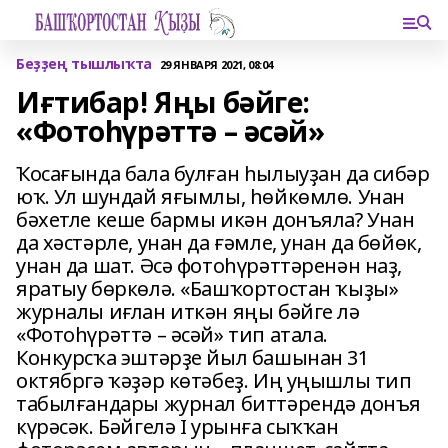
Беҙҙең тышлыҡта
29 ЯНВАРЯ 2021, 08:04
Иғтибар! Яңы бәйге:
«Фотоһүрәттә – әсәй»
Ҡосағында бала булған һылыуҙан да сибәр
юҡ. Ул шундай яғымлы, һөйкөмлө. Унан
бәхетле кеше бармы икән донъяла? Унан
да хәстәрле, унан да ғәмле, унан да бөйөк,
унан да шат. Әсә фотоһүрәттәренән наҙ,
яратыу бөркөлә. «Башҡортостан ҡыҙы»
журналы иғлан иткән яңы бәйге лә
«Фотоһүрәттә – әсәй» тип атала.
Конкурсҡа эштәрҙе йыл башынан 31
октябргә ҡәҙәр көтәбеҙ. Иң уңышлы тип
табылғандары журнал биттәрендә донъя
күрәсәк. Бәйгелә I урынға сыҡҡан