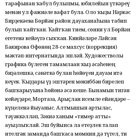
тарафынан ҡабул булыпмы, юбилейын үткәреү
менән ул фажиғәле вафат була. Оло ҡыҙы Нәркәс
Бирҙекәева Бөрйән район дауаханаһына табип
булып ҡайтҡан. Ҡайтҡан тием, сөнки ул Бөрйән
егетенә кейәүгә сыҡҡан. Кинйәләре Ләйсән
Бакирова Өфөнөң 28-се махсус (коррекция)
мәктәп-интернатында эшләй. Художестволы
графика бүлеген тамамлаған ҡыҙ әсәһенең
биҙәлешкә, сәнғәткә булған һөйөүен дауам итә
кеүек. Ҡыҙҙары үҙ эштәрен мөкиббән бирелеп
башҡарыуына һөйөнә әсә кеше. Бынамын тигән
кейәүҙәре, Мортаза, Арыҫлан исемле ейәндәре –
күңеленә йыуаныс. Алтмышын артылғас,
тәүәккәлләп, Зәкиә ханым «тимер атты»
ауыҙлыҡлай. Эш буйынса ла етеҙлек талап
ителгән заманда башҡаса мөмкин дә түгел, ти