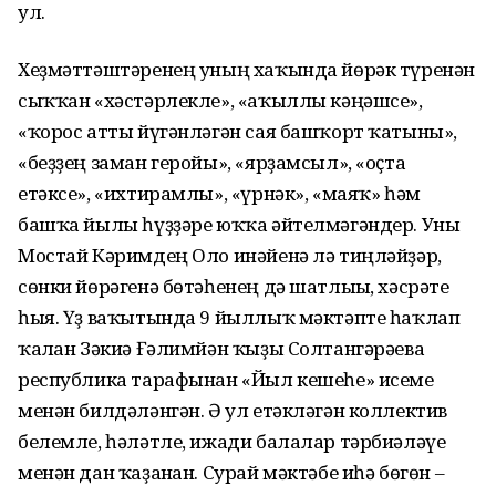
ул.
Хеҙмәттәштәренең уның хаҡында йөрәк түренән
сыҡҡан «хәстәрлекле», «аҡыллы кәңәшсе»,
«ҡорос атты йүгәнләгән сая башҡорт ҡатыны»,
«беҙҙең заман геройы», «ярҙамсыл», «оҫта
етәксе», «ихтирамлы», «үрнәк», «маяҡ» һәм
башҡа йылы һүҙҙәре юҡҡа әйтелмәгәндер. Уны
Мостай Кәримдең Оло инәйенә лә тиңләйҙәр,
сөнки йөрәгенә бөтәһенең дә шатлығы, хәсрәте
һыя. Үҙ ваҡытында 9 йыллыҡ мәктәпте һаҡлап
ҡалған Зәкиә Ғәлимйән ҡыҙы Солтангәрәева
республика тарафынан «Йыл кешеһе» исеме
менән билдәләнгән. Ә ул етәкләгән коллектив
белемле, һәләтле, ижади балалар тәрбиәләүе
менән дан ҡаҙанған. Сурай мәктәбе иһә бөгөн –