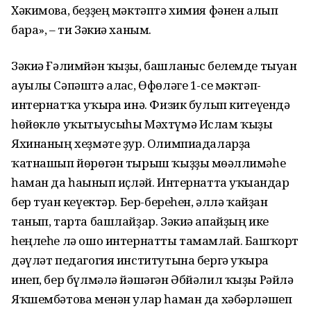
Хәкимова, беҙҙең мәктәптә химия фәнен алып
бара», – ти Зәкиә ханым.
Зәкиә Ғәлимйән ҡыҙы, башланғыс белемде тыуған
ауылы Сәпәштә алғас, Өфөләге 1-се мәктәп-
интернатҡа уҡырға инә. Физик булып китеүендә
һөйөклө уҡытыусыһы Мәхтүмә Ислам ҡыҙы
Яхинаның хеҙмәте ҙур. Олимпиадаларҙа
ҡатнашып йөрөгән тырыш ҡыҙҙы мөғәллимәһе
һаман да һағынып иҫләй. Интернатта уҡығандар
бер туған кеүектәр. Бер-береһен, әллә ҡайҙан
танып, тарта башлайҙар. Зәкиә апайҙың ике
һеңлеһе лә ошо интернатты тамамлай. Башҡорт
дәүләт педагогия институтына бергә уҡырға
инеп, бер бүлмәлә йәшәгән Әбйәлил ҡыҙы Рәйлә
Яҡшембәтова менән улар һаман да хәбәрләшеп