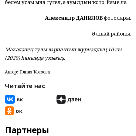
белем усағы ғына түгел, ә ауылдың ҡото, йәме лә.
Александр ДАНИЛОВ
фотолары.
Әлшәй районы.
Мәҡәләнең тулы вариантын журналдың 10-сы
(2020) һанында уҡығыҙ.
Автор:
Гөлназ Ҡотоева
Читайте нас
Партнеры