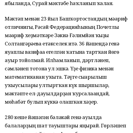
ябылғанда, Сурай мәктәбе һаҡланып ҡалған.
Мәктәп менән 23 йыл Башҡортостандың мәғариф
отличнигы, Рәсәй Федерацияһының Почетлы
мәғариф хеҙмәткәре Зәкиә Ғәлимйән ҡыҙы
Солтангәрәева етәкселек итә. 36 йәшендә генә
яуаплы вазифаға егелгән ҡатынға тартҡан йөгө
ауыр тойолмай. Илһамланып, дәртләнеп,
сәмләнеп тотона ул эшкә. Үҙе физика менән
математиканан уҡыта. Тәүге сығарылыш
уҡыусылары ултыртҡан күк шыршылар,
мәктәпте ел-дауылдарҙан ҡурсалағандай,
мөһабәт булып күккә олғашҡан хәҙер.
280 кеше йәшәгән бәләкәй генә ауылда
балаларҙың шат тауыштары яңғырай. Гөрләшеп