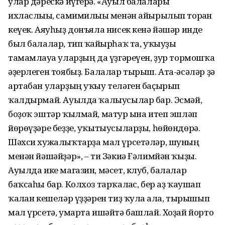
улар дәрескә йүгерә. «Ауыл балалары
ихласлығы, самимилығы менән айырылып торған
кеүек. Аяуһыҙ донъяла нисек кенә йәшәр инде
был балалар, тип ҡайғырһаҡ та, уҡыуҙы
тамамлауға уларҙың да үҙгәреүен, ҙур тормошҡа
әҙерлеген тоябыҙ. Балалар тырыш. Ата-әсәләр ҙә
артабан уларҙың уҡыу теләген баҫырып
ҡалдырмай. Ауылда ҡалыусылар бар. Эсмәй,
боҙоҡ эштәр ҡылмай, матур ғына итеп эшләп
йөрөүҙәре беҙҙе, уҡытыусыларҙы, һөйөндөрә.
Шәхси хужалыҡтарҙа мал үрсетәләр, шуның
менән йәшәйҙәр», – ти Зәкиә Ғәлимйән ҡыҙы.
Ауылда ике магазин, мәсет, клуб, балалар
баҡсаһы бар. Колхоз тарҡалғас, бер аҙ ҡаушап
ҡалған кешеләр үҙҙәрен тиҙ ҡулға ала, тырышып
мал үрсетә, умарта ишәйтә башлай. Хоҙай йорто