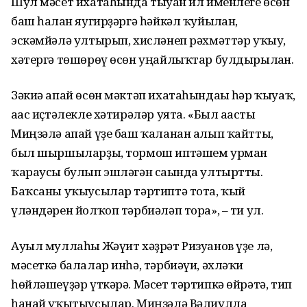
Шул мәсет ихатаһында тыуған ил именлеге өсөн
баш һалған яугирҙәргә һәйкәл ҡуйылған,
эскәмйәлә ултырып, хисләнеп рәхмәттәр уҡыу,
хәтергә төшөрөү өсөн уңайлыҡтар булдырылған.
Зәкиә апай өсөн мәктәп ихата­һындағы һәр ҡыуаҡ,
ағас иҫтәлекле хәтирәләр уята. «Был ағасты
Миңзәлә апай үҙе баш ҡаланан алып ҡайтты,
был шыршыларҙы, тормош иптәшем урман
ҡараусы булып эшләгән сағында ултыртты.
Баҡсаны уҡыусылар тәртиптә тота, ҡый
үләндәрен йолҡоп тәрбиәләп тора», – ти ул.
Ауыл муллаһы Жәүит хәҙрәт Ризуанов үҙе лә,
мәсеткә балалар инһә, тәрбиәүи, әхләҡи
һөйләшеүҙәр үткәрә. Мәсет тәртипкә өйрәтә, тип
һанай уҡытыусылар. Миңзәлә Вәлиулла