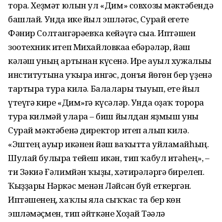
тора. Хеҙмәт юлын ул «Дим» совхозы мәктәбендә
башлай. Унда ике йыл эшләгәс, Сурай егете
Фәнир Солтангәрәевҡа кейәүгә сыға. Иптәшен
зоотехник итеп Михайловкаға ебәрәләр, йәш
кәләш уның артынан күсенә. Ире ауыл хужалығы
институтына уҡырға ингәс, донъя йөгөн бер үҙенә
тартырға тура килә. Балалары тыуып, ете йыл
үтеүгә кире «Дим»гә күсәләр. Унда оҙаҡ торорға
тура килмәй уларға – биш йылдан яҙмыш уны
Сурай мәктәбенә директор итеп алып килә.
«Эштең ауыр икәнен йәш ваҡытта уйламайһың.
Шулай булырға тейеш икән, тип ҡабул итәһең», –
ти Зәкиә Ғәлимйән ҡыҙы, хәтирәләргә бирелеп.
Ҡыҙҙары Нәркәс менән Ләйсән буй еткергән.
Иптәшенең, хаҡлы ялға сыҡҡас та бер көн
эшләмәҫмен, тип әйткәне Хоҙай Тәғәлә