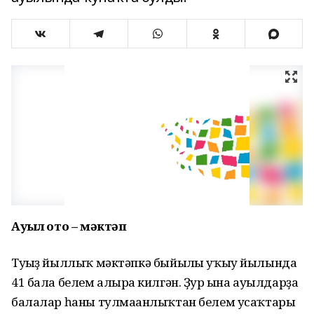
Ауыл ҡото – мәктәп
Туғыҙ йыллыҡ мәктәпкә быйылғы уҡыу йылында
41 бала белем алырға килгән. Ҙур ғына ауылдарҙа
балалар һаны тулмағанлыҡтан белем усаҡтары