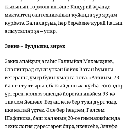
ҡыҙының тормош иптәше Ҡадурий әфәнде
мәктәптең сантехникаһын ҡуйғанда ҙур ярҙам
күрһәтә. Балаларҙың һәр береһенә ҡурай һатып
алыусылар ҙа – улар.
Зәкиә – булдыҡлы, зирәк
Зәкиә апайҙың атаһы Ғәлимйән Мөхәмәҙиев,
Сталинград яуын үткән Бөйөк Ватан һуғышы
ветераны, ғүмер буйы умарта тота. «Атайым, 73
йәшен тултырып, баҡый донъяға күсһә, сөгөлдөр
үҫтереп, колхоз эшендә йөрөгән инәйем 93-кә
тиклем йәшәне. Беҙ ғаиләлә бер туған дүрт ҡыҙ,
ике малай үҫтек. Әле бер һеңлем, Гөлсөм
Шафиҡова, баш ҡаланың 20-се гимназияһында
технология дәрестәрен бирә, икенсеһе, Зәнүфә