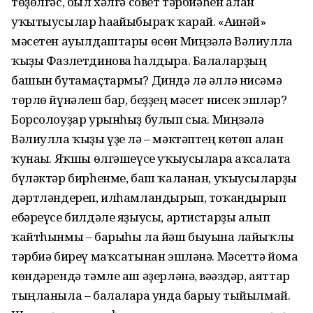
төҙөлгәс, был хәлгә совет тәрбиәһен алған
уҡытыусылар һағайыбыраҡ ҡарай. «Ағинәй»
мәсетен ауылдаштары өсөн Миңзәлә Вәлиулла
ҡыҙы Фазлетдинова һалдыра. Балаларҙың
башын бутамаҫтармы? Диндә лә әллә нисәмә
төрлө йүнәлеш бар, беҙҙең мәсет нисек эшләр?
Борсолоуҙар урынһыҙ булып сыға. Миңзәлә
Вәлиулла ҡыҙы үҙе лә – мәктәптең көтөп алған
ҡунағы. Яҡшы өлгәшеүсе уҡыусыларға аҡсалата
бүләктәр бирһенме, баш ҡаланан, уҡыусыларҙы
дәртләндереп, илһамландырып, тоҡандырып
ебәреүсе билдәле яҙыусы, артистарҙы алып
ҡайтһынмы – барыһы ла йәш быуынға лайыҡлы
тәрбиә биреү маҡсатынан эшләнә. Мәсеттә йома
көндәрендә тәмле аш әҙерләнә, вәғәздәр, аяттар
тыңланыла – балаларға унда барыу тыйылмай.