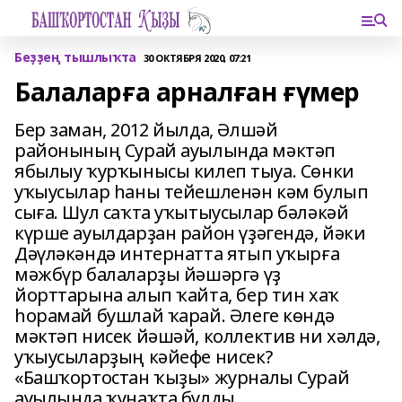
Беҙҙең тышлыҡта
30 ОКТЯБРЯ 2020, 07:21
Балаларға арналған ғүмер
Бер заман, 2012 йылда, Әлшәй
районының Сурай ауылында мәктәп
ябылыу ҡурҡынысы килеп тыуа. Сөнки
уҡыусылар һаны тейешленән кәм булып
сыға. Шул саҡта уҡытыусылар бәләкәй
күрше ауылдарҙан район үҙәгендә, йәки
Дәүләкәндә интернатта ятып уҡырға
мәжбүр балаларҙы йәшәргә үҙ
йорттарына алып ҡайта, бер тин хаҡ
һорамай бушлай ҡарай. Әлеге көндә
мәктәп нисек йәшәй, коллектив ни хәлдә,
уҡыусыларҙың кәйефе нисек?
«Башҡортостан ҡыҙы» журналы Сурай
ауылында ҡунаҡта булды.