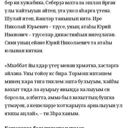
бер көнө хужабикә, Себерҙә вахтала эшләп йөрөгән
улы ҡайтыуын әйтеп, уға укол яһарға үтенә.
Шулай итеп, йәштәр танышып китә. Ире
Николай Юрьевич – төҙөүсе, уның атаһы Юрий
Иванович – төҙөүселәр династияһын нигеҙләгән.
Сөнки уның ейәне Юрий Николаевич та атаһы
юлынан киткән.
«Мөхәббәт йылдар үтеү менән хөрмәткә, хәстәргә
әйләнә. Уны тойоу көс бирә. Тормош иптәшем
минең ҡара төнгә тиклем эштә булыуым, ҡайһы
ваҡыт төндә лә ауырыу янында ҡалыуым өсөн
борсола, әлбиттә, әммә был ваҡыттың бушҡа
үтмәүен, ә кешеләрҙе ҡотҡарыуға арналыуын ул
яҡшы аңлай», – ти Зөһрә ханым.