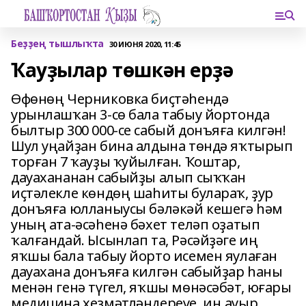
Беҙҙең тышлыҡта
30 ИЮНЯ 2020, 11:45
Ҡауҙылар төшкән ерҙә
Өфөнөң Черниковка биҫтәһендә
урынлашҡан 3-cө бала табыу йортонда
былтыр 300 000-се сабый донъяға килгән!
Шул уңайҙан бина алдына төндә яҡтырып
торған 7 ҡауҙы ҡуйылған. Ҡоштар,
дауахананан сабыйҙы алып сыҡҡан
иҫтәлекле көндөң шаһиты булараҡ, ҙур
донъяға юлланыусы бәләкәй кешегә һәм
уның ата-әсәһенә бәхет теләп оҙатып
ҡалғандай. Ысынлап та, Рәсәйҙәге иң
яҡшы бала табыу йорто исемен яулаған
дауахана донъяға килгән сабыйҙар һаны
менән генә түгел, яҡшы мөнәсәбәт, юғары
медицина хеҙмәтләндереүе, иң ауыр