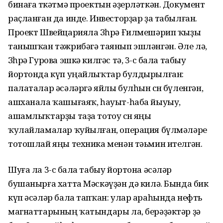
бинаға төкәтмә проектын әҙерләткән. Документ
раҫланған да инде. Инвесторҙар ҙа табылған.
Проект Швейцарияла Зөһрә Ғилмешәрип ҡыҙы
танышҡан тәжрибәгә таянып эшләнгән. Әле лә,
Зөһрә Гурова эшкә килгәс тә, 3-cө бала табыу
йортонда күп уңайлыҡтар булдырылған:
палаталар әсәләргә яйлы булһын өсөн бүленгән,
ашханала ҡашығаяҡ, һауыт-һаба йыуыу,
ашамлыҡтарҙы таҙа тотоу өсөн яңы
ҡулайламалар ҡуйылған, операция бүлмәләре
тотошлай яңы техника менән тәьмин ителгән.
Шуға ла 3-cө бала табыу йортона әсәләр
бушанырға хатта Мәскәүҙән дә килә. Бында бик
күп әсәләр бала тапҡан: улар араһында нефть
магнаттарының ҡатындары ла, берәҙәктәр ҙә