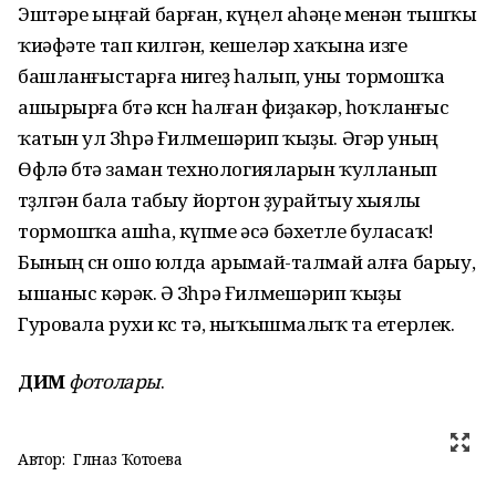
Эштәре ыңғай барған, күңел аһәңе менән тышҡы
ҡиәфәте тап килгән, кешеләр хаҡына изге
башланғыстарға нигеҙ һалып, уны тормошҡа
ашырырға бөтә көсөн һалған фиҙакәр, һоҡланғыс
ҡатын ул Зөһрә Ғилмешәрип ҡыҙы. Әгәр уның
Өфөлә бөтә заман технологияларын ҡулланып
төҙөлгән бала табыу йортон ҙурайтыу хыялы
тормошҡа ашһа, күпме әсә бәхетле буласаҡ!
Бының өсөн ошо юлда арымай-талмай алға барыу,
ышаныс кәрәк. Ә Зөһрә Ғилмешәрип ҡыҙы
Гуровала рухи көс тә, ныҡышмалыҡ та етерлек.
ДИМ
фотолары
.
Автор:
Гөлназ Ҡотоева