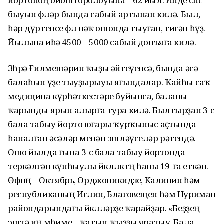
йортоноң ойошторолоуына – 62 йыл. Инде өсөнсө
быуын өфөләр бында сабый артынан килә. Был,
һәр дүртенсе өфөлө нәҡ ошонда тыуған, тигән һүҙ.
Йылына иһә 4500 – 5000 сабый донъяға килә.
Зөһрә Ғилмешәрип ҡыҙы әйтеүенсә, бында әсә
балаһын үҙе тыуҙырыуы яғындалар. Ҡайһы саҡ
медицина күрһәткестәре буйынса, баланы
ҡарынды ярып алырға тура килә. Былтырҙан 3-cө
бала табыу йорто юғары ҡурҡыныс аҫтында
һаналған әсәләр менән эшләүселәр рәтендә.
Ошо йылда ғына 3-cө бала табыу йортонда
теркәлгән күпһыулы йөклөлөктөң һаны 19-ға еткән.
Өфөнөң – Октябрь, Орджоникидзе, Калинин һәм
республиканың Иглин, Благовещен һәм Нуриман
райондарындағы йөклөләрҙе ҡарайҙар. «Беҙҙең
эштә иң мөһиме – ҡатын-ҡыҙҙы яратыу. Бала