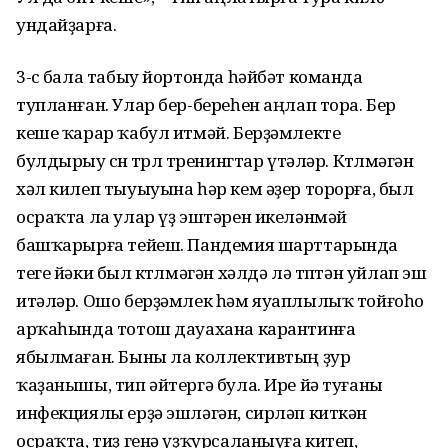
ундайҙарға.
3-сө бала табыу йортонда һәйбәт команда
тупланған. Улар бер-береһен аңлап тора. Бер
кеше ҡарар ҡабул итмәй. Берҙәмлекте
булдырыу өсөн төрлө тренингтар үтәләр. Көтөлмәгән
хәл килеп тыуыуына һәр кем әҙер торорға, был
осраҡта ла улар үҙ эштәрен икеләнмәй
башҡарырға тейеш. Пандемия шарттарында
теге йәки был көтөлмәгән хәлдә лә төптән уйлап эш
итәләр. Ошо берҙәмлек һәм яуаплылыҡ тойғоһо
арҡаһында тотош дауахана карантинға
ябылмаған. Быны ла коллективтың ҙур
ҡаҙанышы, тип әйтергә була. Ире йә туғаны
инфекциялы ерҙә эшләгән, сирләп киткән
осраҡта, тиҙ генә үҙҡурсаланыуға китеп,