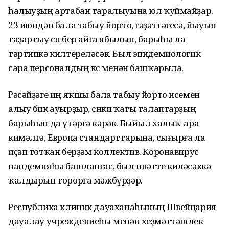
һалыуҙың артабан таралыуына юл ҡуймайҙар.
23 июндән бала табыу йорто, ғәҙәттәгесә, йыуып
таҙартыу өсөн бер айға ябылып, барыһы ла
тәртипкә килтереләсәк. Был эпидемиологик
сара персоналдың көсө менән башҡарыла.
Рәсәйҙәге иң яҡшы бала табыу йорто исемен
алыу бик ауырҙыр, сөнки ҡаты талаптарҙың
барыһын да үтәргә кәрәк. Быйыл халыҡ-ара
кимәлгә, Европа стандарттарына, сығырға ла
иҫәп тотҡан берҙәм коллектив. Коронавирус
пандемияһы башланғас, был ниәтте киләсәккә
ҡалдырып торорға мәжбүрҙәр.
Республика клиник дауаханаһының Швейцария
дауалау учреждениеһы менән хеҙмәттәшлек