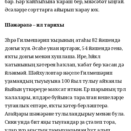
бар. Һәр ҡайһыһына ҡараш бер, мөнәсәбәт ыңғай.
Әсәләрҙе сорттарға айырып ҡарау юҡ.
Шәжәрәлә – ил тарихы
Зөһрә Ғилмешәрип ҡыҙының атаһы 82 йәшендә
донъя ҡуя. Әсәһе унан иртәрәк, 54 йәшендә генә,
яҡты донъя менән хушлаша. Ире, һөйөклө
ҡатынының хәтерен һаҡлап, ҡабат бер ҡасан дә
өйләнмәй. Шәйхуловтар нәҫеле Ғилмешәрип
уҙамандың тыуыуына 100 йыл тулыу айҡанлы
йыйын үткәреүҙе маҡсат иткән. Ер шарының төрлө
ҡалалары, илдәре буйынса таралған кешеләрҙе
туғанлыҡ ептәре, яҡты хәтер берләштерә.
Ағайҙары шәжәрәне тулыландырыу менән була.
Сөнки унда бит яңы тыуғандар ҙа өҫтәлеп тора,
улар ҙур ағастың тамырҙарынан һут алып,