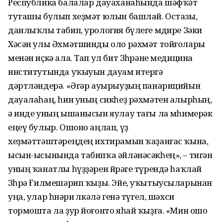
Республика балалар дауаханаһында шәфҡәт
туташы булып хеҙмәт юлын башлай. Остазы,
данлыҡлы табип, урология бүлеге мөдире Зәки
Хәсән улы Әхмәтшинды оло рәхмәт тойғолары
менән иҫкә ала. Тап ул бит Зөһрәне медицина
институтында уҡыуын дауам итергә
дәртләндерә. «Әгәр ауырыуҙың панарицийын
дауалаһаң, һин уның сикһеҙ рәхмәтен алырһың,
ә инде уның ышанысын яулау тағы ла мөһимерәк
еңеү булыр. Ошоно аңлап, үҙ
хеҙмәттәштәреңдең ихтирамын ҡаҙанғас ҡына,
ысын-ысынында табипҡа әйләнәсәкһең», – тигән
уның ҡанатлы һүҙҙәрен йөрәге түрендә һаҡлай
Зөһрә Ғилмешәрип ҡыҙы. Эйе, уҡытыусыларынан
уңа, улар һөнәри өлкәлә генә түгел, шәхси
тормошта ла ҙур йоғонто яһай ҡыҙға. «Мин ошо