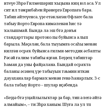
итеүе Зөһрә Ғилмешәрип ҡыҙына киң юл аса. Ул
сит ил тәжрибәһен өйрәнергә Европаға бара.
Табип әйтеүенсә, үҙе етәкләгән Өфөләге бала
табыу йорто Европа кимәленән һис тә
ҡалышмай. Бында ла эш бөтә донъя
стандарттары протоколы буйынса алып
барыла. Мәҫәлән, бала тыуымға осаһы менән
килгән осраҡ буйынса ғилми-методик әсбапты
Рәсәй ғалим-табибы яҙған. Беҙҙең табиптар
һаман да уны файҙалана. Бындай осраҡта
баланы әсәнең үҙе табыуын тәьмин иткән
дауаханалар бармаҡ менән генә һанарлыҡ. 3-сө
бала табыу йорто – шулар иҫәбендә.
«Беҙҙә бөтә уңайлылыҡтар ҙа бар, тип әлегә әйтә
алмайым», – ти Зөһрә ханым. Шуға ла ул төп