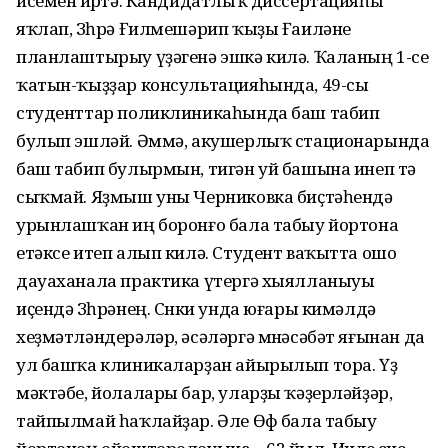
исемен йөрөтә. Кандидатлыҡ диссертацияһы
яҡлап, Зөһрә Ғилмешәрип ҡыҙы Ғаиләне
планлаштырыу үҙәгенә эшкә килә. Ҡаланың 1-се
ҡатын-ҡыҙҙар консультацияһында, 49-cы
студенттар поликлиникаһында баш табип
булып эшләй. Әммә, акушерлыҡ стационарында
баш табип булырмын, тигән уй башына инеп тә
сыҡмай. Яҙмыш уны Черниковка биҫтәһендә
урынлашҡан иң боронғо бала табыу йортона
етәксе итеп алып килә. Студент ваҡытта ошо
дауаханала практика үтергә хыялланыуы
иҫендә Зөһрәнең. Сөнки унда юғары кимәлдә
хеҙмәтләндерәләр, әсәләргә мөнәсәбәт яғынан да
ул башҡа клиникаларҙан айырылып тора. Үҙ
мәктәбе, йолалары бар, уларҙы ҡәҙерләйҙәр,
тайпылмай һаҡлайҙар. Әле Өфө бала табыу