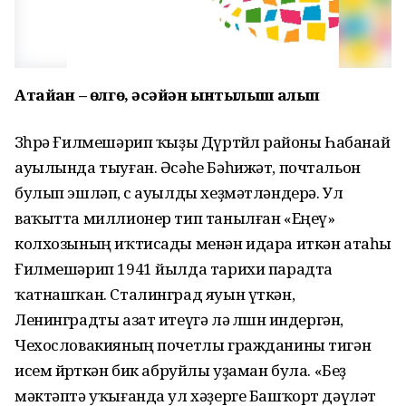
Атайҙан – өлгө, әсәйҙән ынтылыш алып
Зөһрә Ғилмешәрип ҡыҙы Дүртөйлө районы Һабанай
ауылында тыуған. Әсәһе Бәһижәт, почтальон
булып эшләп, өс ауылды хеҙмәт­ләндерә. Ул
ваҡытта миллионер тип танылған «Еңеү»
колхозының иҡтисады менән идара иткән атаһы
Ғилмешәрип 1941 йылда тарихи парадта
ҡатнашҡан. Сталинград яуын үткән,
Ленинградты азат итеүгә лә өлөшөн индергән,
Чехословакияның почетлы гражданины тигән
исем йөрөткән бик абруйлы уҙаман була. «Беҙ
мәктәптә уҡығанда ул хәҙерге Башҡорт дәүләт