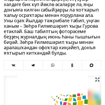
хәлдәге бик күп йөклө әсәләрҙе лә, яңы
донъяға килгән сабыйҙарҙы ла ҡотҡарып
ҡалыу осраҡтары менән ғорурлана ала.
Уны оҙаҡ йылдар тәжрибәле табип, уңған
ханым – Зөһрә Ғилмешәрип ҡыҙы Гурова
етәкләй. Баш табиптың фоторәсеме
беҙҙең журналдың июнь һаны тышлығын
биҙәй. Зөһрә Ғилмешәрип ҡыҙы менән
аралашҡандан офоҡтар киңәйеп, донъя
яҡтырып киткәндәй булды.