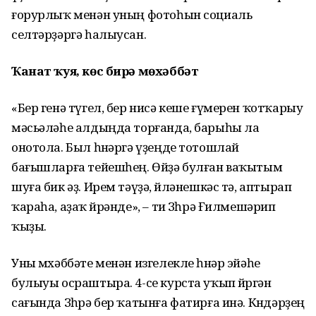
ғорурлыҡ менән уның фотоһын социаль
селтәрҙәргә һалыусан.
Ҡанат ҡуя, көс бирә мөхәббәт
«Бер генә түгел, бер нисә кеше ғүмерен ҡотҡарыу
мәсьәләһе алдыңда торғанда, барыһы ла
онотола. Был һөнәргә үҙеңде тотошлай
бағышларға тейешһең. Өйҙә булған ваҡытым
шуға бик әҙ. Ирем тәүҙә, өйләнешкәс тә, аптырап
ҡараһа, аҙаҡ өйрәнде», – ти Зөһрә Ғилмешәрип
ҡыҙы.
Уны мөхәббәте менән изгелекле һөнәр эйәһе
булыуы осраштыра. 4-cе курста уҡып йөрөгән
сағында Зөһрә бер ҡатынға фатирға инә. Көндәрҙең