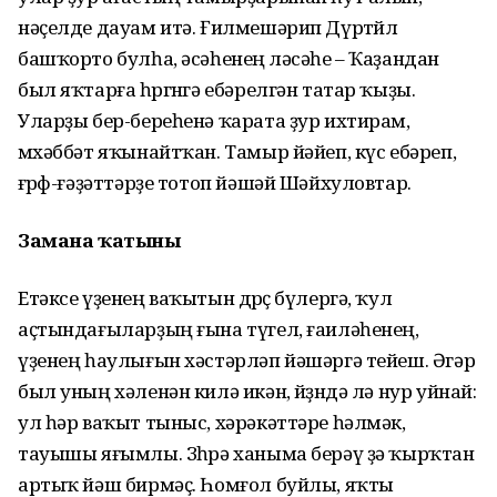
нәҫелде дауам итә. Ғилмешәрип Дүртөйлө
башҡорто булһа, әсәһенең өләсәһе – Ҡаҙандан
был яҡтарға һөргөнгә ебәрелгән татар ҡыҙы.
Уларҙы бер-береһенә ҡарата ҙур ихтирам,
мөхәббәт яҡынайтҡан. Тамыр йәйеп, күс ебәреп,
ғөрөф-ғәҙәттәрҙе тотоп йәшәй Шәйхуловтар.
Замана ҡатыны
Етәксе үҙенең ваҡытын дөрөҫ бүлергә, ҡул
аҫтындағыларҙың ғына түгел, ғаиләһенең,
үҙенең һаулығын хәстәрләп йәшәргә тейеш. Әгәр
был уның хәленән килә икән, йөҙөндә лә нур уйнай:
ул һәр ваҡыт тыныс, хәрәкәттәре һәлмәк,
тауышы яғымлы. Зөһрә ханыма берәү ҙә ҡырҡтан
артыҡ йәш бирмәҫ. Һомғол буйлы, яҡты