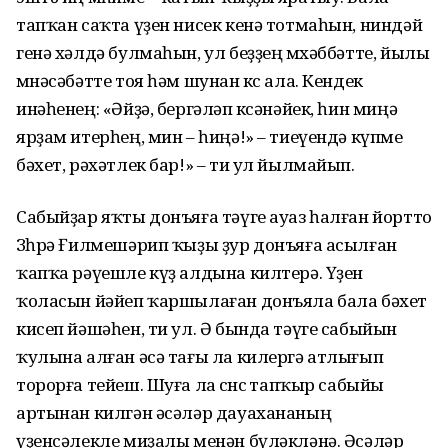
тапҡан саҡта үҙен нисек кенә тотмаһын, ниндәй
генә хәлдә булмаһын, ул беҙҙең мөхәббәтте, йылы
мөнәсәбәтте тоя һәм шунан көс ала. Кендек
инәһенең: «Әйҙә, бергәләп көсәнәйек, һин миңә
ярҙам итерһең, мин – һиңә!» – тиеүендә күпме
бәхет, рәхәтлек бар!» – ти ул йылмайып.
Сабыйҙар яҡты донъяға тәүге ауаз һалған йортто
Зөһрә Ғилмешәрип ҡыҙы ҙур донъяға асылған
ҡапҡа рәүешле күҙ алдына килтерә. Үҙен
ҡоласын йәйеп ҡаршылаған донъяла бала бәхет
кисеп йәшәһен, ти ул. Ә бында тәүге сабыйын
ҡулына алған әсә тағы ла килергә атлығып
торорға тейеш. Шуға ла өсөнсө тапҡыр сабыйы
артынан килгән әсәләр дауахананың
үҙенсәлекле миҙалы менән бүләкләнә. Әсәләр