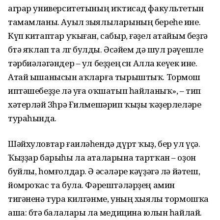
аграр универ­ситетының иҡтисад факуль­тетын
тамамланы. Ауыл зыялыларының береһе ине.
Күп китаптар уҡыған, сабыр, ғәҙел атайым беҙгә
бөтә яҡлап та өлгө булды. Әсәйем дә шул рәүешле
тәрбиәләгәндер – ул беҙҙең өсөн Алла кеүек ине.
Атай ышанысын аҡларға тырыштыҡ. Тормош
иптәшебеҙҙе лә уға оҡшатып һайланыҡ», – тип
хәтерләй Зөһрә Ғилмешәрип ҡыҙы ҡәҙерлеләре
тураһында.
Шәйхуловтар ғаиләһендә дүрт ҡыҙ, бер ул үҫә.
Ҡыҙҙар барыһы ла аталарына тартҡан – оҙон
буйлы, һомғолдар. Ә әсәләре кәүҙәгә лә йәтеш,
йомроҡас та була. Фәрештәләрҙең амин
тигәненә тура килгәнме, уның хыялы тормошҡа
аша: бөтә балалары ла медицина юлын һайлай.