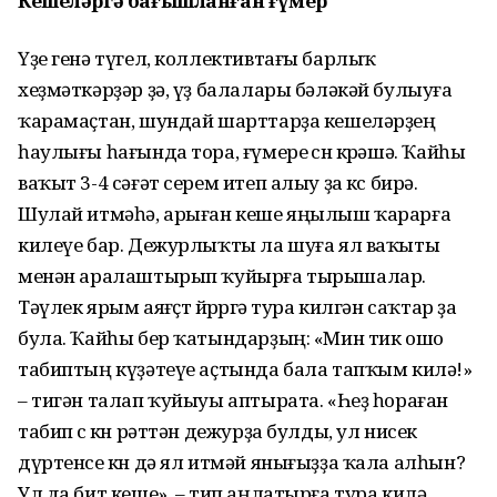
Кешеләргә бағышланған ғүмер
Үҙе генә түгел, коллективтағы барлыҡ
хеҙмәткәрҙәр ҙә, үҙ балалары бәләкәй булыуға
ҡарамаҫтан, шундай шарттарҙа кешеләрҙең
һаулығы һағында тора, ғүмере өсөн көрәшә. Ҡайһы
ваҡыт 3-4 сәғәт серем итеп алыу ҙа көс бирә.
Шулай итмәһә, арыған кеше яңылыш ҡарарға
килеүе бар. Дежурлыҡты ла шуға ял ваҡыты
менән аралаштырып ҡуйырға тыры­шалар.
Тәүлек ярым аяғөҫтө йөрөргә тура килгән саҡтар ҙа
була. Ҡайһы бер ҡатындарҙың: «Мин тик ошо
табиптың күҙәтеүе аҫтында бала тапҡым килә!»
– тигән талап ҡуйыуы аптырата. «Һеҙ һораған
табип өс көн рәттән дежурҙа булды, ул нисек
дүртенсе көн дә ял итмәй янығыҙҙа ҡала алһын?
Ул да бит кеше», – тип аңлатырға тура килә