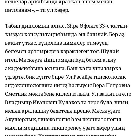
кешеләр арҡаһында яратҡан эшем менән
шөғөлләнәм», – ти ул хәҙер.
Табип дипломын алғас, Зөһрә Өфөләге 33-cө ҡатын-
ҡыҙҙар консультацияһында эш башлай. Бер аҙ
ваҡыт үткәс, күңеленә нимәлер етмәүен,
белемен арттырырға кәрәклеген тоя. Шулай
итеп, Мәскәүгә Дипломдан һуң белем алыу
академияһына юллана. Баш ҡала уны ҡырҡа
үҙгәртә, бик күпте бирә. Ул Рәсәйҙә гинекологик
эндокринологияға нигеҙ һалыусы Вера Петровна
Сметник мәктәбенә килеп юлыға. Ул ваҡытта әле
Владимир Иванович Кулаков та тере була, уның
менән аралашыу бәхетенә ирешә. Мәскәүҙәге
Акушерлыҡ, гинекология һәм перинатология
милли медицина тикшеренеү үҙәге хәҙер уның