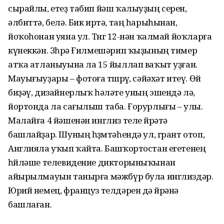
сырайлы, етеҙ табип йәш ҡалыуҙың серен,
әлбиттә, белә. Бик иртә, таң һарыһынан,
йоҡоһонан уяна ул. Төнгө 12-нән ҡалмай йоҡларға
күнеккән. Зөһрә Ғилмешәрип ҡыҙының тимер
атҡа атланыуына ла 15 йыллап ваҡыт уҙған.
Мауығыуҙары – фотоға төшөрөү, сәйәхәт итеү. Өй
биҙәү, дизайнерлыҡ һәләте уның эшендә лә,
йортонда ла сағылыш таба. Ғорурлығы – улы.
Малайға 4 йәшенән инглиз теле өйрәтә
башлайҙар. Шуның һөҙөмтәһендә ул, грант отоп,
Англияла уҡып ҡайта. Башҡортостан егетенең
һөйләше телевидение дикторыныҡынан
айырылмауын танырға мәжбүр була инглиздәр.
Юрий немец, француз телдәрен дә өйрәнә
башлаған.