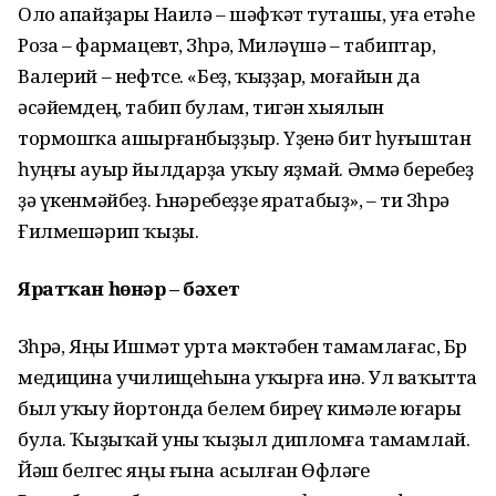
Оло апайҙары Наилә – шәфҡәт туташы, уға етәһе
Роза – фармацевт, Зөһрә, Миләүшә – табиптар,
Валерий – нефтсе. «Беҙ, ҡыҙҙар, моғайын да
әсәйемдең, табип булам, тигән хыялын
тормошҡа ашырғанбыҙҙыр. Үҙенә бит һуғыштан
һуңғы ауыр йылдарҙа уҡыу яҙмай. Әммә беребеҙ
ҙә үкенмәйбеҙ. Һөнәребеҙҙе яратабыҙ», – ти Зөһрә
Ғилмешәрип ҡыҙы.
Яратҡан һөнәр – бәхет
Зөһрә, Яңы Ишмәт урта мәктәбен тамамлағас, Бөрө
медицина училищеһына уҡырға инә. Ул ваҡытта
был уҡыу йортонда белем биреү кимәле юғары
була. Ҡыҙыҡай уны ҡыҙыл дипломға тамамлай.
Йәш белгес яңы ғына асылған Өфөләге