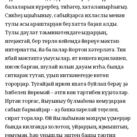
балаларын күрербеҙ, тиһәгеҙ, хаталанырһығыҙ.
Сикһеҙ ҡыҙыҡһыныу, сабыйҙарса ихласлыҡ менән
тулы асыҡ ҡараштарҙан беҙ хатта баҙап ҡалдыҡ.
Тулы дәүләт тәьминәтендәге ҡыҙҙарҙың,
игеҙәктәй, бер төрлө кейемдә йөрөүе мәктәп-
интернатты, йә балалар йортон хәтерләтә. Тик
ябай мәктәптә уҡыусылар, ят кешегә иҫәнләшеп,
нисек барған, шулай юлын дауам итһә, бында
ситкәрәк туҡтап, уҙып киткәнегеҙҙе көтөп
торорҙар. Туғайҙай иркен ихата буйлап берәү ҙә
һибелеп йөрөмәй – ҡәтғи көн тәртибен күҙәтәләр.
Иртән торғас, йыуыныу бүлмәһенә кемуҙарҙан
сабып бармайҙар – ҡаҙ бәпкәләреләй теҙелеп,
сират торалар. Өй йылыһынан мәхрүм үҫмерҙәр
бында килгәндә холоҡтоң, уйҙарҙың, яҙмыштың,
ғөмүмән, һәр уңышлы эштең башы тәртип