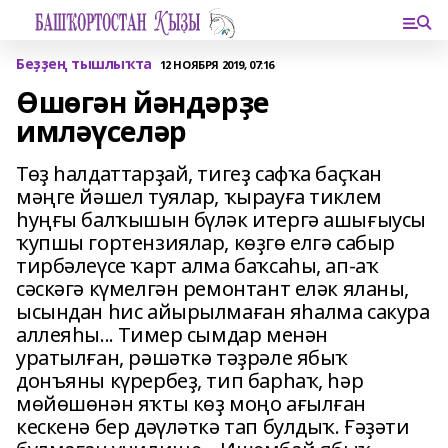
Беҙҙең тышлыҡта
12 НОЯБРЯ 2019, 07:16
Өшөгән йәндәрҙе
имләүселәр
Төҙ һалдаттарҙай, тигеҙ сафҡа баҫҡан
мәңге йәшел туялар, ҡырауға тиклем
һуңғы балҡышын бүләк итергә ашығыусы
ҡупшы гортензиялар, көҙгө елгә сабыр
тирбәлеүсе ҡарт алма баҡсаһы, ап-аҡ
сәскәгә күмелгән ремонтант еләк яланы,
ысындан һис айырылмаған яһалма сакура
аллеяһы... Тимер сымдар менән
уратылған, рәшәткә тәҙрәле ябыҡ
донъяны күрербеҙ, тип барһаҡ, һәр
мөйөшөнән яҡты көҙ моңо ағылған
кескенә бер дәүләткә тап булдыҡ. Ғәҙәти