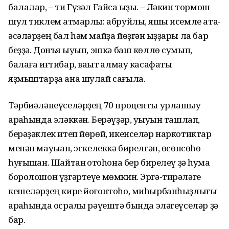
балалар, – ти Гүзәл Ғайса ҡыҙы. – Ләкин тормош
шул тиклем ҡатмарлы: абруйлы, яҡшы исемле ата-
әсәләрҙең бал һәм майҙа йөҙгән ҡыҙҙары ла бар
беҙҙә. Донъя ҡыуып, эшкә баш көллө сумып,
балаға иғтибар, ваҡыт ҡалмау касафаты
яҙмыштарҙа ана шулай сағыла.
Тәрбиәләнеүселәрҙең 70 проценты урлашыу
арҡаһында эләккән. Берәүҙәр, уҡыуын ташлап,
берәҙәклек итеп йөрөй, икенселәр наркотиктар
менән мауыҡҡан, эскелеккә бирелгән, өсөнсөһө
һуғышҡан. Шайтан ҡотҡоһона бер бирелеү ҙә һуҡмаҡ
боролошон үҙгәртеүе мөмкин. Эргә-тирәләге
кешеләрҙең кире йоғонтоһо, миһырбанһыҙлығы
арҡаһында осраҡлы рәүештә бында эләгеүселәр ҙә
бар.