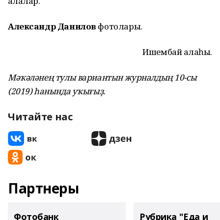
ҡалалар.
Александр Данилов
фотолары.
Ишембай ҡалаһы.
Мәҡәләнең тулы вариантын журналдың 10-сы
(2019) һанында уҡығыҙ.
Читайте нас
Партнеры
Фотобанк
Рубрика "Еда и