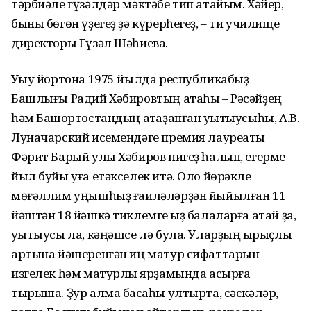
тәрбиәле гүзәлдәр мәктәбе тип атайым. Хәйер,
быны бөгөн үҙегеҙ ҙә күрерһегеҙ, – ти училище
директоры Гүзәл Шәһиева.
Уҡыу йортона 1975 йылда республикабыҙ
Башлығы Радий Хәбировтың атаһы – Рәсәйҙең
һәм Башҡортостандың атҡаҙанған уҡытыусыһы, А.В.
Луначарский исемендәге премия лауреаты
Фәрит Барый улы Хәбиров нигеҙ һалып, егерме
йыл буйы уға етәкселек итә. Оло йөрәкле
мөғәллим уңышһыҙ ғаиләләрҙән йыйылған 11
йәштән 18 йәшкә тиклемге ҡыҙ балаларға атай ҙа,
уҡытыусы ла, кәңәшсе лә була. Уларҙың ҡырыҫлыҡ
артына йәшеренгән иң матур сифаттарын
изгелек һәм матурлыҡ ярҙамында асырға
тырыша. Ҙур алма баҡсаһы ултырта, сәскәләр,