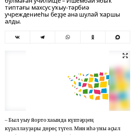
булмаған училище – Ишембай ябыҡ
типтағы махсус уҡыу-тәрбиә
учреждениеһы беҙҙе ана шулай ҡаршы
алды.
– Был уҡыу йорто хаҡында күптәрҙең
күҙаллауҙары дөрөҫ түгел. Мин иһә уны аҫыл