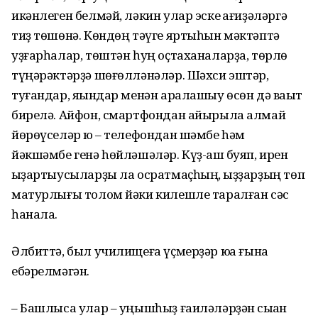
икәнлеген белмәй, ләкин улар эске ҡағиҙәләргә
тиҙ төшөнә. Көндөң тәүге яртыһын мәктәптә
уҙғарһалар, төштән һуң оҫтаханаларҙа, төрлө
түңәрәктәрҙә шөғөлләнәләр. Шәхси эштәр,
туғандар, яҡындар менән аралашыу өсөн дә ваҡыт
бирелә. Айфон, смартфондан айырыла алмай
йөрөүселәр юҡ – телефондан шәмбе һәм
йәкшәмбе генә һөйләшәләр. Күҙ-ҡаш буяп, ирен
ҡыҙартыусыларҙы ла осратмаҫһың, ҡыҙҙарҙың төп
матурлығы толом йәки килешле таралған сәс
һанала.
Әлбиттә, был училищеға үҫмерҙәр юҡҡа ғына
ебәрелмәгән.
– Башлыса улар – уңышһыҙ ғаиләләрҙән сыҡҡан