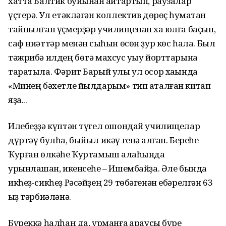
хатта Балтик буйынан ҡайтартып, раузалар
үҫтерә. Ул етәкләгән коллектив дөрөҫ һуҡмаҡтан
тайпылған үҫмерҙәр училищенан хаҡ юлға баҫып,
саф ниәттәр менән сыҡһын өсөн ҙур көс һала. Был
тәжрибә илдең бөтә махсус уҡыу йорттарына
таратыла. Фәрит Барый улы ул осор хаҡында
«Минең бәхетле йылдарым» тип аталған китап
яҙа...
Илебеҙҙә күптән түгел ошондай училищелар
дүртәү булһа, быйыл икәү генә ҡалған. Береһе
Ҡурған өлкәһе Ҡуртамыш ҡалаһында
урынлашҡан, икенсеһе – Ишембайҙа. Әле бында
икһеҙ-сикһеҙ Рәсәйҙең 29 төбәгенән ебәрелгән 63
ҡыҙ тәрбиәләнә.
Бүреккә һалһаң да, урманға ҡараусы бүре