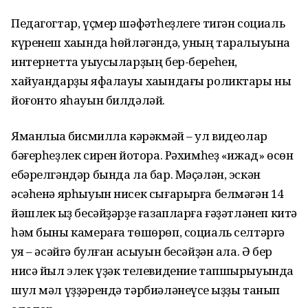
Педагогтар, үҫмер шәфҡәтһеҙлеге тигән социаль
күренеш хаҡында һөйләгәндә, уның таралыуына
интернетта уҡыусыларҙың бер-береһен,
хайуандарҙы яфалауы хаҡындағы роликтары ныҡ
йоғонто яһауын билдәләй.
Яманлыҡҡа бисмилла кәрәкмәй – ул видеолар
бәғерһеҙлек сирен йоҡтора. Рәхимһеҙ «ижад» өсөн
ебәрелгәндәр бында ла бар. Мәҫәлән, эскән
әсәһенә ярһыуын нисек сығарырға белмәгән 14
йәшлек ҡыҙ бесәйҙәрҙе ғазапларға ғәҙәтләнеп китә
һәм быны камераға төшөрөп, социаль селтәргә
ҡуя – әсәйгә булған асыуын бесәйҙән ала. Ә бер
нисә йыл элек үҙәк телевидение тапшырыуында
шул мәл үҙҙәрендә тәрбиәләнеүсе ҡыҙҙы танып