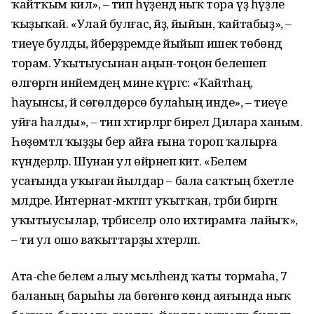
ҡайтҡым килә», – тип һүҙендә ныҡ тора үҙ һүҙле
ҡыҙыҡай. «Улай булғас, әйҙә, йыйын, ҡайтабыҙ», –
тиеүе булды, әйберҙәремде йыйып ишек төбөндә
торам. Уҡытыусынан аңын-тоңон белешеп
өлгөргән инәйемдең мине күргәс: «Ҡайтһаң,
һауынсы, йә сөгөлдөрсө булаһың инде», – тиеүе
уйға һалды», – тип хәтирәләргә би­релә Дилара ханым.
Һөҙөмтәлә ҡыҙҙы бер айға ғына тороп ҡалырға
күндерәләр. Шунан ул өйрәнеп китә. «Белем
усағында уҡыған йылдар – бала саҡтың бәхетле
мәлдәре. Интернат-мәктәптә уҡытҡан, тәрбиә биргән
уҡытыусылар, тәрбиәселәр оло ихтирамға лайыҡ»,
– ти ул ошо ваҡыттарҙы хәтерләп.
Ата-әсәһе белем алыу мәсьәләһендә ҡаты тормаһа, 7
баланың барыһы ла бөгөнгө көндә аяғында ныҡ