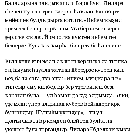
Балаларына һандыҡ эшләтә. Бирнә йүнәтә. Дилара
әсәһенең ҡул эштәрен ҡәҙерләп һаҡлай. Башҡорт
мөйөшөн булдырырға ниәтләгән. «Инәйем ҡыҙыл
эремсек бешерә торғайны. Уға бер кем еткереп
әҙерләгәне юҡ әлегә. Йомортҡа күмәсен инәйем генә
бешерҙе. Ҡунаҡ саҡырһа, бишәр таба һала ине.
Ҡыш көнө инәйем ап-аҡ итеп кер йыуа ла тышҡа
элә, һыуыҡ һауала ҡатҡан әйберҙәрҙе күтәреп килә.
Беҙ, бала-саға, тәҙрә аша: «Инәйем, миңә ҡара әле!» –
тип сыр-сыу киләбеҙ. Һәр бер тәҙрәгә килеп, беҙгә
ҡараған була. Шул һаман да күҙ алдымда. Бәлки,
үҙе менән үлер алдынан күберәк һөйләшергә кәрәк
булғандыр. Шуныһы үкендерә», – ти ул.
Донъялыҡта һәр кемдең бәләкәй генә булһа ла
үкенесе була торғандыр. Дилара Ғәбделхаҡ ҡыҙы