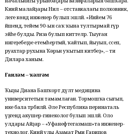
начальнигы урынбаҫары вазифаларын башҡара.
Кинйә малайҙары Нил – отставкалағы полковник,
әлеге көндә инженер булып эшләй. «Инәйем 76
йәшендә, әтейем 90-ын саҡ ҡына тултырмай гүр
эйәһе булды. Риза булып киттеләр. Тыуған
нигеҙебеҙҙе етемһерәтмәй, ҡайтып, йыуып, сәсеп,
әруахтар рухына Ҡөрьән уҡытып китәбеҙ», – ти
Дилара ханым.
Ғаиләм – ҡәлғәм
Ҡыҙы Диана Башҡорт дәүләт медицина
университетын тамамлаған. Тормошҡа сығып,
ике бала тәрбиәләй. Әле Республика перинаталь
үҙәгендә акушер-гинеколог булып эшләй. Оло
улдары Айҙар – «Уфанефтегазмаш»та инженер-
технолог. Кинйә улы Азамат Рәми Ғарипов