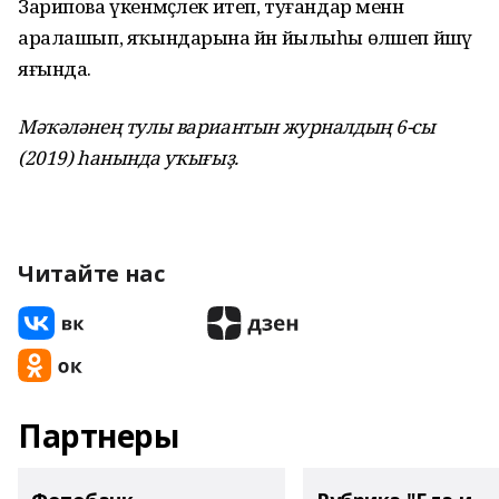
Зарипова үкенмәҫлек итеп, туғандар менән
аралашып, яҡындарына йән йылыһы өләшеп йәшәү
яғында.
Мәҡәләнең тулы вариантын журналдың 6-сы
(2019) һанында уҡығыҙ.
Читайте нас
Партнеры