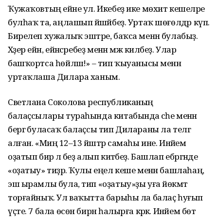
Ҡужаҡовтың ейәне ул. Икебеҙ ике мөхит кешеләре
булһаҡ та, аңлашып йәшәйбеҙ. Уртаҡ шөғөлдәр күп.
Бирелеп хужалыҡ эштәре, баҡса менән булабыҙ.
Хәҙер ейән, ейәнсә­ребеҙ менән мәж киләбеҙ. Улар
башҡортса һөйләшә!» – тип ҡыуанысы менән
уртаҡлаша Дилара ханым.
Светлана Соколова республиканың
балаҫсылары тураһында китабында әсәһе менән
бергә буласаҡ балаҫсы тип Дилараны ла телгә
алған. «Миңә 12–13 йәштәр самаһы ине. Инәйем
оҙатып бирә лә беҙ алып китәбеҙ. Башлап ебәргәнде
«оҙатыу» тиҙәр. Ҡулы еңел кеше менән башлаһаң,
эш ырамлы була, тип «оҙатыу»ҙы уға йөкмәтә
торғайныҡ. Ул ваҡытта барыһы ла балаҫ һуғып
үҫте. 7 бала өсөн бирнә һалырға кәрәк. Инәйем бөтә