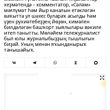
хеҙмәтендә – комментатор, «Сәләм»
мәғлүмәт һәм йыр каналын етәкләгән
ваҡытта ул шәхес булараҡ асылды һәм
үҙен рухиәтебеҙҙең йөҙөн, кимәлен
билдәләгән башҡорт зыялылары вәкиле
итеп танытты. Мөләйем тележурналист
был юлы журналыбыҙҙың тышлығын
биҙәй. Уның менән яҡынданырыҡ
танышайыҡ.