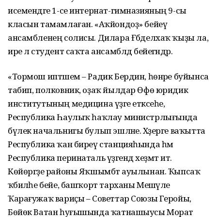
исемендәге 1-cе интернат-гимназияның 9-сы
класын тамамлаған. «Аҡйондоҙ» бейеү
ансамбленең солисы. Дилара Ғәбделхаҡ ҡыҙы ла,
ире лә студент саҡта ансамблдә бейегәндәр.
«Тормош иптәшем – Радик Бердин, һөнәре буйынса
табип, полковник, оҙаҡ йылдар Өфө юридик
институтының медицина үҙәге етәксеһе,
Республика Һаулыҡ һаҡлау министрлығында
бүлек начальнигы булып эшләне. Хәҙерге ваҡытта
Республика ҡан биреү станцияһында һәм
Республика перинаталь үҙәгендә хеҙмәт итә.
Көйөргәҙе районы Яҡшымбәт ауылынан. Ҡыпсаҡ
ҡәбиләһе бейе, башҡорт тарханы Мешәүле
Ҡарағужаҡ вариҫы – Советтар Союзы Геройы,
Бөйөк Ватан һуғышында ҡатнашыусы Морат