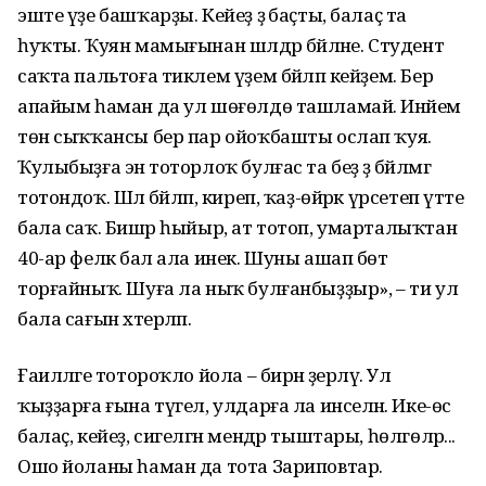
эште үҙе башҡарҙы. Кейеҙ ҙә баҫты, балаҫ та
һуҡты. Ҡуян мамығынан шәлдәр бәйләне. Студент
саҡта пальтоға тиклем үҙем бәйләп кейҙем. Бер
апайым һаман да ул шөғөлдө ташламай. Инәйем
төн сыҡҡансы бер пар ойоҡбашты ослап ҡуя.
Ҡулыбыҙға энә тоторлоҡ булғас та беҙ ҙә бәйләмгә
тотондоҡ. Шәл бәйләп, киреп, ҡаҙ-өйрәк үрсетеп үтте
бала саҡ. Бишәр һыйыр, ат тотоп, умарталыҡтан
40-ар феләк бал ала инек. Шуны ашап бөтә
торғайныҡ. Шуға ла ныҡ булғанбыҙҙыр», – ти ул
бала сағын хәтерләп.
Ғаиләләге тотороҡло йола – бирнә әҙерләү. Ул
ҡыҙҙарға ғына түгел, улдарға ла инселәнә. Ике-өс
балаҫ, кейеҙ, сигелгән мендәр тыштары, һөлгөләр...
Ошо йоланы һаман да тота Зариповтар.