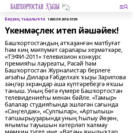
Беҙҙең тышлыҡта
1 ИЮЛЯ 2019, 07:09
Үкенмәҫлек итеп йәшәйек!
Башҡортостандың атҡаҙанған матбуғат
һәм киң мәғлүмәт саралары хеҙмәткәре,
«ТЭФИ-2011» телевизион конкурс
премияһы лауреаты, Рәсәй һәм
Башҡортостан Журналистар берлеге
ағзаһы Дилара Ғәбделхаҡ ҡыҙы Зарипова
зәңгәр экрандар аша күптәребеҙгә яҡшы
таныш. Уның бөтә ғүмере Башҡортостан
телевидениеһы менән бәйле. «Тамыр»
балалар студияһында эшләгән сағында
«Сәңгелдәк», «Сулпылар», «Артылыш»
тапшырыуҙарында уның һылыу йөҙөн,
яғымлы тауышын хәтерләп ҡалмау
мөмкин түгел ине. «Ватан» яңылыҡтар