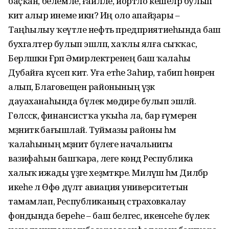
баҫҡан, белемле, ғаиләле, йортло кешеләр булып
китә алыр инеме икән? Иң оло апайҙары –
Таңһылыу ҡеүәтле нефть предприятиеһында баш
бухгалтер булып эшләп, хаҡлы ялға сыҡҡас,
Берләшкән Ғәрәп Әмирлектәренең баш ҡалаһы
Дубайға күсеп китә. Уға етәһе Заһир, табип һөнәрен
алып, Благовещен районының үҙәк
дауаханаһында бүлек мөдире булып эшләй.
Гөлсәсәк, финансистҡа уҡыһа ла, бар ғүмерен
мәҙәниәткә бағышлай. Туймазы районы һәм
ҡалаһының мәҙәниәт бүлеге начальнигы
вазифаһын башҡара, әлеге көндә Республика
халыҡ ижады үҙәге хеҙмәткәре. Миләүшә һәм Дилбәр
икеһе лә Өфө дәүләт авиация университетын
тамамлап, Республиканың страховкалау
фондында береһе – баш белгес, икенсеһе бүлек