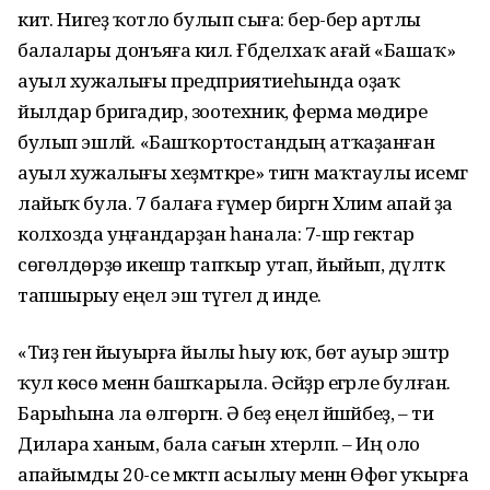
китә. Нигеҙ ҡотло булып сыға: бер-бер артлы
балалары донъяға килә. Ғәб­делхаҡ ағай «Башаҡ»
ауыл хужалығы предприятиеһында оҙаҡ
йылдар бригадир, зоотехник, ферма мөдире
булып эшләй. «Башҡортостандың атҡаҙанған
ауыл хужалығы хеҙмәткәре» тигән маҡтаулы исемгә
лайыҡ була. 7 балаға ғүмер биргән Хәлимә апай ҙа
колхозда уңғандарҙан һанала: 7-шәр гектар
сөгөлдөрҙө икешәр тапҡыр утап, йыйып, дәүләткә
тапшырыу еңел эш түгел дә инде.
«Тиҙ генә йыуырға йылы һыу юҡ, бөтә ауыр эштәр
ҡул көсө менән башҡарыла. Әсәйҙәр егәрле булған.
Барыһына ла өлгөргән. Ә беҙ еңел йәшәйбеҙ, – ти
Дилара ханым, бала сағын хәтерләп. – Иң оло
апайымды 20-cе мәктәп асылыу менән Өфөгә уҡырға