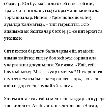
ебәрҙеләр. Юл булмағанлыҡ сей елкәгә тейә ине,
трактор-ат яллап утыҙ саҡрымдан килеп ала
торғай­нылар. Инәйем: «Үҙем йонсоном, һеҙ
ауылда ҡалмағыҙ», – тип тырышты. Оло
апайымдан башҡалар бөтәбеҙ ҙә 1-се интернатта
уҡыныҡ.
Ситкә киткән барлыҡ балаларҙы өйгә, атай-әсәй
янына ҡайтҡы килеү болоҡһоуы сорнап ала,
уларға мин дә ҡушылам. Хат яҙам: «Инәй, әтей,
һаумыһығыҙ! Мал-тыуар именме? Интернатта
шул хәтлем ҡыйын, насар ашаталар», – килеп
алһындар тиеп, шулай хәйләләшәм».
Хатты алғас та атаһы менән әсәһе ҡыҙҙарын күрергә
тип килеп етә. Атаһы ипләп кенә төпсөнә. «Насар,