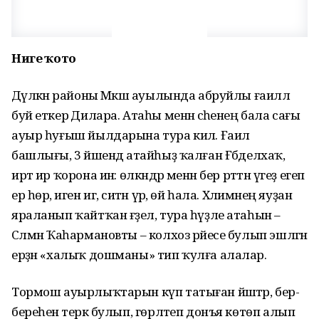
Нигеҙ ҡото
Дәүләкән районы Мәкәш ауылында абруйлы ғаиләлә
буй еткерә Дилара. Атаһы менән әсәһенең бала сағы
ауыр һуғыш йылдарына тура килә. Ғаилә
башлығы, 3 йәшендә атайһыҙ ҡалған Ғәбделхаҡ,
иртә ир ҡорона инә: өлкәндәр менән бер рәттән үгеҙ егеп
ер һөрә, иген игә, ситән үрә, өй һала. Хәлимәнең яуҙан
яраланып ҡайтҡан ғәҙел, тура һүҙле атаһын –
Сәлмән Ҡаһармановты – колхоз рәйесе булып эшләгән
ерҙән «халыҡ дошманы» тип ҡулға алалар.
Тормош ауырлыҡтарын күп татыған йәштәр, бер-
береһенә терәк булып, гөрләтеп донъя көтөп алып