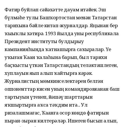
Фатир буйлап сәйәхәтте дауам итәйек. Эш
бүлмәһе тулы Башҡортостан менән Татарстан
тарихына бәйле китап-журналдар. Яңынан бер
ҡыҙыҡлы хәтирә. 1993 йылда уны республикала
Президент институты булдырыу
кампанияһында ҡатнашырға саҡыралар. Үҙе
уҡыған Ҡаҙан ҡалаһына барып, был тарихи
баҫҡысты үткән Татарстандың теләктәшлеген,
хуплауын яҙып алып ҡайтырға кәрәк.
Журналистың мөмкинселектәрен белгән
оппоненттар кисен уның командировканан баш
тартыуын үтенеп, йәшәү шарттарын
яҡшыртырға аҡса тәҡдим итә... Ул
ризалашмағас, Ҡаҙанға осор көндө фатирын
пыран-зыран килтерәләр. Ишеген бысып алып,