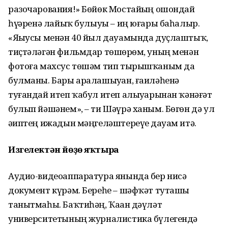
разочарования!» Бөйөк Мостайҙың ошондай
һүҙҙәренә лайыҡ булыуы – иң юғары баһалыр.
«Яҙыусы менән 40 йыл дауамында дуҫлаштыҡ,
тиҫтәләгән фильмдар төшөрҙөм, уның менән
фотоға махсус төшәм тип тырышҡаным да
булманы. Бары аралашыуҙан, ғаиләһенә
туғандай итеп ҡабул итеп алыуҙарынан ҡәнәғәт
булып йәшәнем», – ти Шәүрә ханым. Бөгөн дә ул
әҙиптең ижадын мәңгеләштереүҙе дауам итә.
Изгелектән йөҙө яҡтыра
Аудио-видеоаппаратура янында бер нисә
документ күрәм. Береһе – шәфҡәт туташы
танытмаһы. Баҡтиһәң, Ҡаҙан дәүләт
университетының журналистика бүлегендә