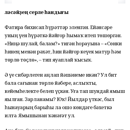
Өләсәйҙең серле һандығы
Фатирҙа бихисап һүрәттәр эленгән. Ейәнсәре
уның үҙен һүрәткә йәйғор һымаҡ итеп төшөргән.
«Ниңә шулай, балам?» тигән һорауына – «Сөнки
һинең менән рәхәт, һин йәйғор кеүек матур һәм
төрлө төҫлө», – тип яуаплай ҡыҙсыҡ.
Ә үҙе сибәрлеген аңлап йәшәнеме икән? Ул бит
бала сағынан төрлө йәберҙе, аслыҡты,
кейемһеҙлекте белеп үҫкән. Уға тап шундай яҙмыш
яҙылған. Зарланамы? Юҡ! Йылдар үткәс, был
һынауҙарҙың барыһы ла ошо көндәге бәхеткә
илтә. Яҙмышынан ҡәнәғәт ул.