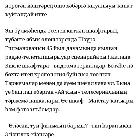
йөрөгән йәштәрҙең ошо хәбәргә ҡыуаныуы ҡанат
ҡуйғандай итте.
Эш бүлмәһендә теҙелеп киткән шкафтарҙың
түбәнге ябыҡ өлөштәрендә Шәүрә
Ғилманованың 45 йыл дауамында яҙылған
радио-телетапшырыуҙар сценарийҙары һаҡлана.
Бикле шкафтарҙа – видеоматериалдар. Бөтәһе лә
бөхтә итеп хронология буйынса төҙөлгән.
Тәржемәләр менән дә әүҙем шөғөлләнә ул. Бына
үҙе башлап ебәргән «Ай ҡыҙы» телесериалының
тәржемә папкалары. Өс шкаф – Маҡтау ҡағыҙҙары
һәм фотоальбомдар...
– Өләсәй, туй фильмың бармы?– тип һорай икән
3 йәшлек ейәнсәре.