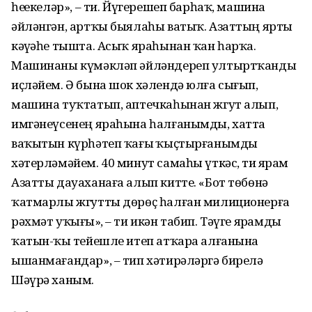
һеҙҙекеләр», – ти. Йүгерешеп барһаҡ, машина
әйләнгән, артҡы быялаһы ватыҡ. Азаттың ярты
кәүҙәһе тышта. Асыҡ яраһынан ҡан һарҡа.
Машинаны күмәкләп әйләндереп ултыртҡанды
иҫләйем. Ә бына шок хәлендә юлға сығып,
машина туҡтатып, аптечкаһынан жгут алып,
имгәнеүсенең яраһына һалғанымды, хатта
ваҡытын күрһәтеп ҡағыҙ ҡыҫтырғанымды
хәтерләмәйем. 40 минут самаһы үткәс, тиҙ ярҙам
Азатты дауаханаға алып китте. «Бот төбөнә
ҡатмарлы жгутты дөрөҫ һалған милиционерға
рәхмәт уҡығыҙ», – ти икән табип. Тәүге ярҙамды
ҡатын-ҡыҙ тейешле итеп атҡара алғанына
ышанмағандар», – тип хәтирәләргә бирелә
Шәүрә ханым.