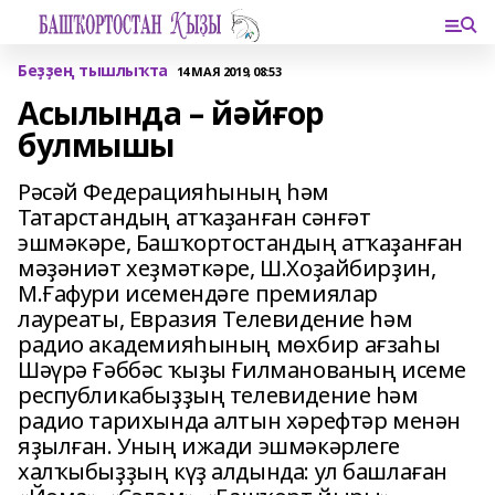
Беҙҙең тышлыҡта
14 МАЯ 2019, 08:53
Асылында – йәйғор
булмышы
Рәсәй Федерацияһының һәм
Татарстандың атҡаҙанған сәнғәт
эшмәкәре, Башҡортостандың атҡаҙанған
мәҙәниәт хеҙмәткәре, Ш.Хоҙайбирҙин,
М.Ғафури исемендәге премиялар
лауреаты, Евразия Телевидение һәм
радио академияһының мөхбир ағзаһы
Шәүрә Ғәббәс ҡыҙы Ғилманованың исеме
республикабыҙҙың телевидение һәм
радио тарихында алтын хәрефтәр менән
яҙылған. Уның ижади эшмәкәрлеге
халҡыбыҙҙың күҙ алдында: ул башлаған