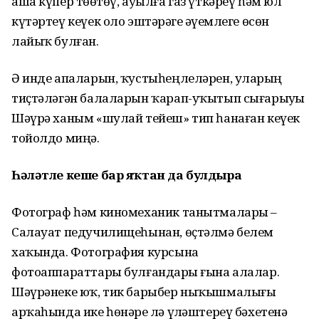
аша күпер төҙөтөү, ауылға газ үткәреү һәм юл
күтәртеү кеүек оло эштәрҙәге әүҙемлеге өсөн
лайыҡ булған.
Ә инде апаларын, ҡустыһеңлеләрен, уларҙың
тиҫтәләгән балаларын ҡарап-уҡытып сығарыуҙы
Шәүрә ханым «шулай тейеш» тип һанаған кеүек
тойолдо миңә.
Һәләтле кеше бар яҡтан да булдыра
Фотограф һәм киномеханик танытмалары –
Салауат педучилищеһынан, өҫтәлмә белем
хаҡында. Фотография курсына
фотоаппараттары булғандарҙы ғына алалар.
Шәүрәнеке юҡ, тик барыбер ныҡышмалығы
арҡаһында ике һөнәрҙе лә үҙләштереү бәхетенә