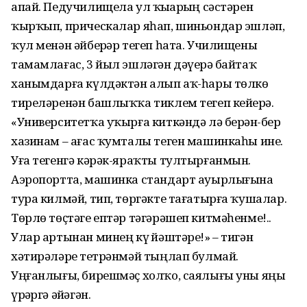
апай. Педучилищела ул ҡыҙҙарҙың сәстәрен
ҡырҡып, прическалар яһап, шиньондар эшләп,
ҡул менән әйберҙәр тегеп һата. Училищены
тамамлағас, 3 йыл эшләгән дәүерҙә байтаҡ
ханымдарға күлдәктән алып аҡ-һары төлкө
тиреләренән башлыҡҡа тиклем тегеп кейҙерә.
«Университетҡа уҡырға киткәндә лә берҙән-бер
хазинам – ағас ҡумталы теген машинкаһы ине.
Уға тегенгә кәрәк-яраҡты тултырғанмын.
Аэропортта, машинка стандарт ауырлығына
тура килмәй, тип, төргәкте тағатырға ҡушалар.
Төрлө төҫтәге ептәр тәгәрәшеп китмәһенме!..
Улар артынан минең күҙ йәштәре!» – тигән
хәтирәләрҙе тетрәнмәй тыңлап булмай.
Уңғанлығы, бирешмәҫ холҡо, саялығы уны яңы
үрҙәргә әйҙәгән.