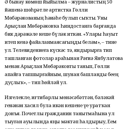
Ә бынау көмөш йыйылма – журналистың 50
йәшенә шөһрәтле артистка Гөлли
Мөбәрәкованың һәҙиәһе булып сыҡты. Уны
Арыҫлан Мөбә­рәковҡа Һиндостанға барғанда
бик дәрәжәле кеше бүләк иткән. «Уларҙы һауыт
итеп кенә файҙаланмаясағыңды беләм», – тине
ул. Телевидениеға күскәс тә, яндырырға тип
ташланған фотолар араһынан Рәғиҙә Янбулатова
менән Арыҫлан Мөбәрәковты танып, Гөлли
апайға тапшырғайным, шунан башланды беҙҙең
дуҫлыҡ», – тип һөйләй ул.
Изгелекле, иғтибарлы мөнәсәбәттән, бәләкәй
генәнән хасил була икән кешене үҙе уратҡан
донъя. Почетлы гражданин танытмаһына ул
тыуған ауылында яңы мәктәп һалдырыу, Еҙем