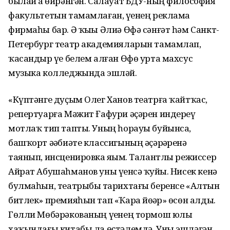
былай ҙа өйрәнгән. Салауат БДУ-ның философия
факультетын тамамлаған, үҙенең реклама
фирмаһы бар. Ә ҡыҙы Әлиә Өфә сәнғәт һәм Санкт-
Петербург театр академияларын тамамлап,
ҡасандыр үҙе белем алған Өфө урта махсус
музыка колледжында эшләй.
«Күптәнге дуҫым Олег Ханов театрға ҡайтҡас,
репертуарға Мәжит Ғафури әҫәрен индереү
мотлаҡ тип тапты. Уның һорауы буйынса,
башҡорт әҙәбиәте классигының әҫәрҙәренә
таянып, инсценировка яҙҙым. Талантлы режиссер
Айрат Абушаһманов уны үҙенсә ҡуйҙы. Нисек кенә
булмаһын, театрыбыҙ тарихтағы беренсе «Алтын
битлек» премияһын тап «Ҡара йөҙҙәр» өсөн алды.
Гөлли Мөбәрәкованың үҙенең тормош юлы
хаҡындағы китабы ла өҫтәлемдә. Уны эшләгән