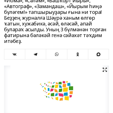
«Йома», «Сәләм», «Башҡорт йыры»,
«Автограф», «Замандаш», «Йырым һиңә
бүләгем!» тапшырыуҙары ғына ни тора!
Беҙҙең журналға Шәүрә ханым өлгөр
ҡатын, хужабикә, әсәй, өләсәй, апай
булараҡ асылды. Уның 3 бүлмәнән торған
фатирына бәләкәй генә сәйәхәт тәҡдим
итәбеҙ.