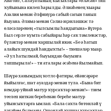
Ана бит, Салауатының ҡыҙсыҡтары «өләсәй» тип
ҡуйынына килеп һарылды. Әлиәһенең ҡыҙҙары
Азалия менән Әлфинурҙа сабый сағын танып
йыуана. Әлимә менән Сәлиә иҫәнләшкәс тә
өләсәләренең «тылсымлы һандығына» йүгерә.
Был серле ҡумта сабыйҙарҙы һәр саҡ тәмлекәстәр,
бүләктәр менән ҡаршылай икән. «Беҙ ҙә һатып
алайыҡ шундай һандыҡты!» – тиешәләр ҡыҙҙар.
«Ә ул һатылмай, быуындан-быуынға
тапшырыла!» – ти аталары әсәһенә йылмайып.
Шәүрә ханымдың ҡотло фатиры, ейәнсәрҙәре
йыйылғас, шат ауаздар менән тула. «Бына бит
кемдәр уйнай матур ҡурсаҡтар менән!»– тием
теҙелеп киткән береһенән-береһе матур
уйынсыҡтарға ымлап. «Бала саҡта бөтөнләй үҙ
тәтәйем булманы. Ошондай ҡупшы ҡурсаҡтар