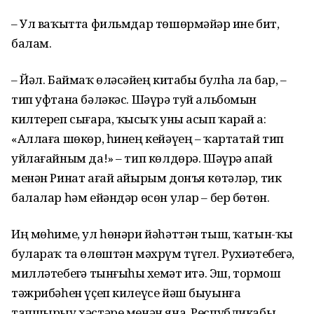
– Ул ваҡытта фильмдар төшөр­мәйҙәр ине бит,
балам.
– Йәл. Баймаҡ өләсәйҙең китабы булһа ла бар, –
тип уфтана бәләкәс. Шәүрә туй альбомын
килтереп сығара, ҡыҙсыҡ уны асып ҡарай ҙа:
«Аллаға шөкөр, һинең кейәүең – ҡартатай тип
уйлағайным да!» – тип көлдөрә. Шәүрә апай
менән Ринат ағай айырым донъя көтәләр, тик
балалар һәм ейәндәр өсөн улар – бер бөтөн.
Иң мөһиме, ул һөнәри йәһәттән тыш, ҡатын-ҡыҙ
булараҡ та өлөштән мәхрүм түгел. Рухиәтебеҙгә,
милләтебеҙгә тынғыһыҙ хеҙмәт итә. Эш, тормош
тәжрибәһен үҫеп килеүсе йәш быуынға
тапшырыу хәстәре менән яна. Республикабыҙ