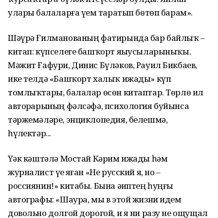
уларҙы балаларға үҙем таратып бөтөп барам».
Шәүрә Ғилманованың фатирында бар байлыҡ –
китап: күпселеге башҡорт яҙыусыларыныҡы.
Мәжит Ғафури, Динис Бүләков, Рауил Бикбаев,
ике телдә «Башҡорт халыҡ ижады» күп
томлыҡтары, балалар өсөн китаптар. Төрлө ил
авторҙарының фәлсәфә, психология буйынса
тәржемәләре, энциклопедия, белешмә,
һүҙлектәр...
Үҙәк кәштәлә Мостай Кәрим ижады һәм
журналист үҙе яҙған «Не русский я, но –
россиянин!» китабы. Бына әҙиптең һуңғы
автографы: «Шаура, мы в этой жизни идем
довольно долгой дорогой, и я ни разу не ощущал