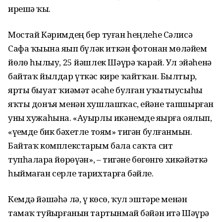
ирешә ҡыҙ.
Мостай Кәримдең бер туған һеңлеһе Сәлисә
Сафа ҡыҙына яҙып бүләк иткән фотонан мөләйем
йөҙлө һылыу, 25 йәшлек Шәүрә ҡарай. Ул эйәһенә
байтаҡ йылдар үткәс кире ҡайтҡан. Былтыр,
ярты быуат ҡиәмәт әсәһе булған уҡытыусыһы
яҡты донъя менән хушлашҡас, ейәне тапшырған
уны хужаһына. «Ауырлы икәнемде яҙырға оялып,
«үҙемде бик бәхетле тоям» тигән булғанмын.
Байтаҡ комплекстарым бала саҡта сит
тупһаларҙа йөрөүҙән», – тигәне бөгөнгө хикә­йәткә
һыймаған серле тарихтарға бәйле.
Кемдә йәшәһә лә, үҙ көсө, ҡул эштәре менән
тамаҡ туйҙырғанын тартынмай бәйән итә Шәүрә