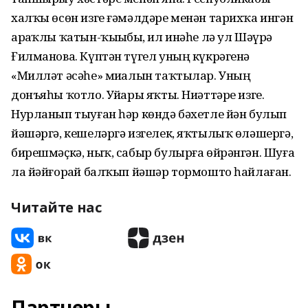
халҡы өсөн изге ғәмәлдәре менән тарихҡа ингән
арҙаҡлы ҡатын-ҡыҙыбыҙ, ил инәһе лә ул Шәүрә
Ғилманова. Күптән түгел уның күкрәгенә
«Милләт әсәһе» миҙалын таҡтылар. Уның
донъяһы ҡотло. Уйҙары яҡты. Ниәттәре изге.
Нурланып тыуған һәр көндә бәхетле йән булып
йәшәргә, кешеләргә изгелек, яҡтылыҡ өләшергә,
бирешмәҫкә, ныҡ, сабыр булырға өйрәнгән. Шуға
ла йәйғорҙай балҡып йәшәр тормошто һайлаған.
Читайте нас
Партнеры