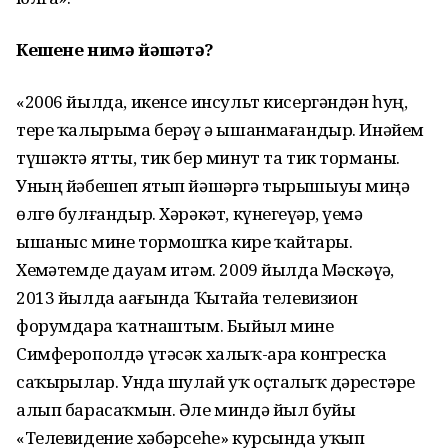
Кешене нимә йәшәтә?
«2006 йылда, икенсе инсульт кисергәндән һуң,
тере ҡалырыма берәү ҙә ышанмағандыр. Инәйем
түшәктә ятты, тик бер минут та тик торманы.
Уның йәбешеп ятып йәшәргә тырышыуы миңә
өлгө булғандыр. Хәрәкәт, күнегеүҙәр, үҙемә
ышаныс мине тормошҡа кире ҡайтарҙы.
Хеҙмәтемде дауам итәм. 2009 йылда Мәскәүҙә,
2013 йылда аҙағында Ҡытайҙа телевизион
форумдарҙа ҡатнаштым. Быйыл мине
Симферополдә үтәсәк халыҡ-ара конгресҡа
саҡырҙылар. Унда шулай уҡ оҫталыҡ дәрестәре
алып барасаҡмын. Әле миндә йыл буйы
«Телевидение хәбәрсеһе» курсында уҡып