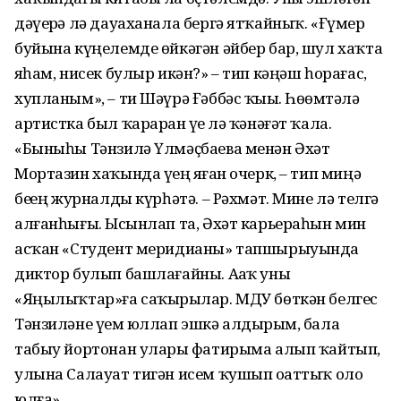
дәүерҙә лә дауаханала бергә ятҡайныҡ. «Ғүмер
буйына күңелемде өйкәгән әйбер бар, шул хаҡта
яҙһам, нисек булыр икән?» – тип кәңәш һорағас,
хупланым», – ти Шәүрә Ғәббәс ҡыҙы. Һөҙөмтәлә
артистка был ҡарарҙан үҙе лә ҡәнәғәт ҡала.
«Быныһы Тәнзилә Үлмәҫбаева менән Әхәт
Мортазин хаҡында үҙең яҙған очерк, – тип миңә
беҙҙең журналды күрһәтә. – Рәхмәт. Мине лә телгә
алғанһығыҙ. Ысынлап та, Әхәт карьераһын мин
асҡан «Студент меридианы» тапшырыуында
диктор булып башлағайны. Аҙаҡ уны
«Яңылыҡтар»ға саҡырҙылар. МДУ бөткән белгес
Тәнзиләне үҙем юллап эшкә алдырҙым, бала
табыу йортонан уларҙы фатирыма алып ҡайтып,
улына Салауат тигән исем ҡушып оҙаттыҡ оло
юлға».