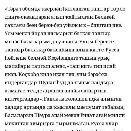
«Тәҙрә төбөмдә ҡәҙерләп һаҡ­ланған таштар төрлө
диңгеҙ-океандарҙан алып ҡайтылған. Бәләкәй
саҡтағы беҙҙең берҙән-бер уйынсыҡ – бишташ ине.
Үҙем менән йөрөп шымарып бөткән таштар
менән балаларым да уйнаны. Улым беренсе
тапҡыр балалар баҡсаһына алып китте. Русса
һөйләшә белмәй. Кеҫәһендәге ташын урыҫ
малайҙары тартып алғас, «таш нит» тип илай
икән. Ҡоҫҡоһо килә икән тип, уны бәҙрәфкә
индергәндәр. Шунан һуң да тынысландыра
алмағас, телде аңлаған апайҙы саҡыртып
килтергәндәр». Ғаиләлә көлөшөп иҫкә алынған
хәлдәр артында ла ҡыҙыҡлы мәғлүмәт табаһың.
Балаларын Шәүрә апай менән Ринат ағай милли
мөхиттән айырырға тырышмаған. Русса улар