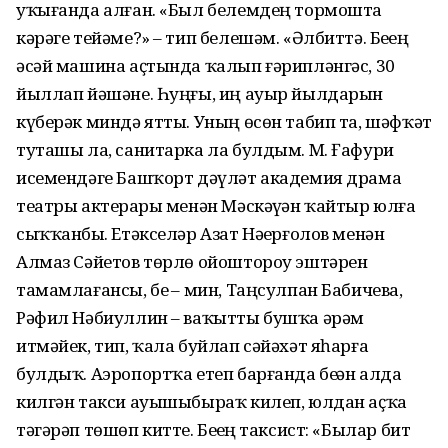
уҡығанда алған. «Был белемдең тормошта
кәрәге тейәме?» – тип белешәм. «Әлбиттә. Беҙҙең
әсәй машина аҫтында ҡалып ғәрипләнгәс, 30
йыллап йәшәне. Һуңғы, иң ауыр йылдарын
күберәк миндә ятты. Уның өсөн табип та, шәфҡәт
туташы ла, санитарка ла булдым. М. Ғафури
исемендәге Башҡорт дәүләт академия драма
театры актерҙары менән Мәскәүҙән ҡайтыр юлға
сыҡҡанбыҙ. Етәкселәр Азат Нәҙерғолов менән
Алмаз Сәйетов төрлө ойоштороу эштәрен
тамамлағансы, беҙ – мин, Таңсулпан Бабичева,
Рәфил Нәбиуллин – ваҡытты бушҡа әрәм
итмәйек, тип, ҡала буйлап сәйәхәт яһарға
булдыҡ. Аэропортҡа етеп барғанда беҙҙән алда
килгән такси ауышыбыраҡ килеп, юлдан аҫҡа
тәгәрәп төшөп китте. Беҙҙең таксист: «Былар бит