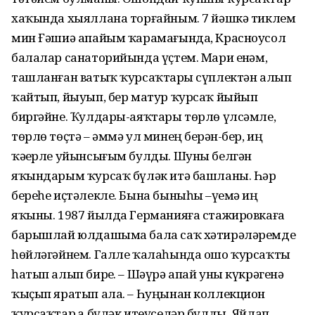
хаҡында хыяллана торғайным. 7 йәшкә тиклем
мин Ғәшиә апайым ҡарамағында, Красноусол
балалар санаторийында үҫтем. Мари еҙнәм,
ташланған ватыҡ ҡурсаҡтарҙы сүплектән алып
ҡайтып, йыуып, бер матур ҡурсаҡ йыйып
биргәйне. Ҡулдары-аяҡтары төрлө үлсәмле,
төрлө төҫтә – әммә ул минең берҙән-бер, иң
ҡәҙерле уйынсығым булды. Шуны белгән
яҡындарым ҡурсаҡ бүләк итә башланы. Һәр
береһе иҫтәлекле. Бына быныһы –үҙемә иң
яҡыны. 1987 йылда Германияға стажировкаға
барышлай юлдашыма бала саҡ хәтирәләремде
һөйләгәйнем. Галле ҡалаһында ошо ҡурсаҡты
һатып алып бирҙе. – Шәүрә апай уны күкрәгенә
ҡыҫып яратып ала. – Һуңынан коллекцион
ҡурсаҡтар ҙа бүләк итеүселәр булды. Яйлап