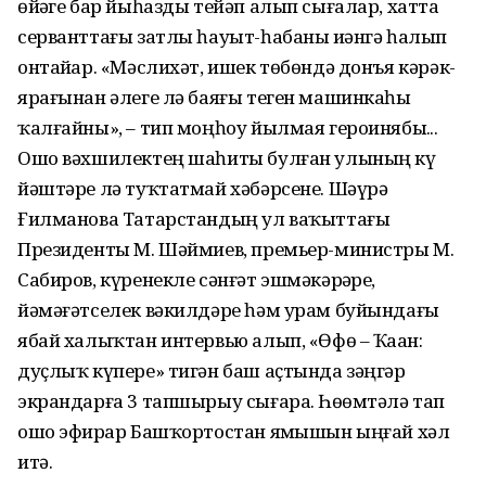
өйҙәге бар йыһазды тейәп алып сығалар, хатта
серванттағы затлы һауыт-һабаны иҙәнгә һалып
онтайҙар. «Мәслихәт, ишек төбөндә донъя кәрәк-
ярағынан әлеге лә баяғы теген машинкаһы
ҡалғайны», – тип моңһоу йылмая героинябыҙ...
Ошо вәхшилектең шаһиты булған улының күҙ
йәштәре лә туҡтатмай хәбәрсене. Шәүрә
Ғилманова Татарстандың ул ваҡыттағы
Президенты М. Шәймиев, премьер-министры М.
Сабиров, күренекле сәнғәт эшмәкәрҙәре,
йәмәғәтселек вәкилдәре һәм урам буйындағы
ябай халыҡтан интервью алып, «Өфө – Ҡаҙан:
дуҫлыҡ күпере» тигән баш аҫтында зәңгәр
экрандарға 3 тапшырыу сығара. Һөҙөмтәлә тап
ошо эфирҙар Башҡортостан яҙмышын ыңғай хәл
итә.