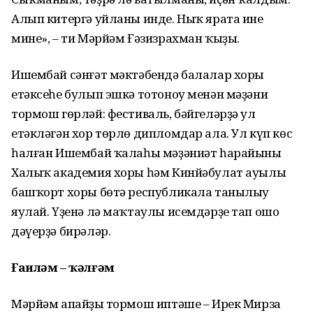
Алып китергә уйланы инде. Ныҡ ярата ине
мине», – ти Мәрйәм Ғәзизрахман ҡыҙы.
Ишембай сәнғәт мәктәбендә балалар хоры
етәксеһе булып эшкә тотоноу менән мәҙәни
тормош гөрләй: фестиваль, бәйгеләрҙә ул
етәкләгән хор төрлө дипломдар ала. Ул күп көс
һалған Ишембай ҡалаһы мәҙәниәт һарайының
Халыҡ академия хоры һәм Кинйәбулат ауылы
башҡорт хоры бөтә республикала танылыу
яулай. Үҙенә лә маҡтаулы исемдәрҙе тап ошо
дәүерҙә бирәләр.
Ғаиләм – ҡәлғәм
Мәрйәм апайҙың тормош иптәше – Ирек Мирза