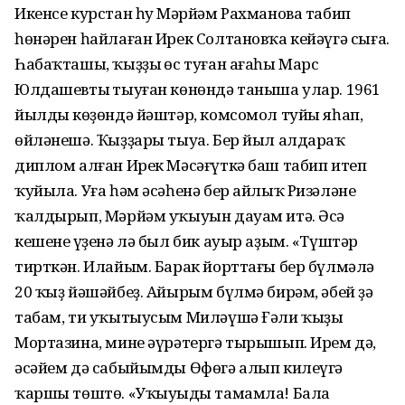
Икенсе курстан һуң Мәрйәм Рахманова табип
һөнәрен һайлаған Ирек Солтановҡа кейәүгә сыға.
Һабаҡташы, ҡыҙҙың өс туған ағаһы Марс
Юлдашевтың тыуған көнөндә таныша улар. 1961
йылдың көҙөндә йәштәр, комсомол туйы яһап,
өйләнешә. Ҡыҙҙары тыуа. Бер йыл алдараҡ
диплом алған Ирек Мәсәғүткә баш табип итеп
ҡуйыла. Уға һәм әсәһенә бер айлыҡ Ризәләне
ҡалдырып, Мәрйәм уҡыуын дауам итә. Әсә
кешенең үҙенә лә был бик ауыр аҙым. «Түштәр
тирткән. Илайым. Барак йорттағы бер бүлмәлә
20 ҡыҙ йәшәйбеҙ. Айырым бүлмә бирәм, әбей ҙә
табам, ти уҡытыусым Миләүшә Ғәли ҡыҙы
Мортазина, мине әүрәтергә тырышып. Ирем дә,
әсәйем дә сабыйымды Өфөгә алып килеүгә
ҡаршы төштө. «Уҡыуыңды тамамла! Бала