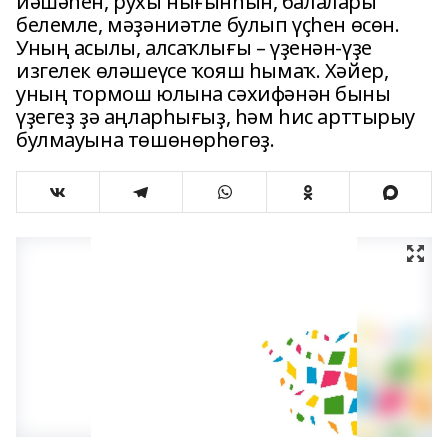
йәшәһен, рухы нығынһын, балалары
белемле, мәҙәниәтле булып үҫһен өсөн.
Уның асылы, алсаҡлығы – үҙенән-үҙе
изгелек өләшеүсе ҡояш һымаҡ. Хәйер,
уның тормош юлына сәхифәнән быны
үҙегеҙ ҙә аңларһығыҙ, һәм һис арттырыу
булмауына төшөнөрһөгөҙ.