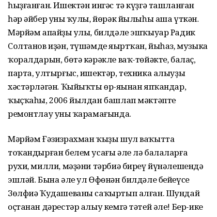
һыҙғанған. Ишектән ингәс тә күҙгә ташланған
һәр әйбер уның ҡулы, йөрәк йылыһы аша үткән.
Мәрйәм апайҙың улы, билдәле эшҡыуар Радик
Солтанов иҙән, түшәмде яңыртҡан, йыһаз, музыка
ҡоралдарын, бөтә кәрәкле ваҡ-төйәкте, балаҫ,
парта, ултырғыс, ишектәр, техника алыуҙы
хәстәрләгән. Ҡыйыҡты өр-яңынан япҡандар,
ҡыҫҡаһы, 2006 йылдан башлап мәктәпте
ремонтлау уның ҡарамағында.
Мәрйәм Ғәзизрахман ҡыҙы шул ваҡытта
тоҡандырған белем усағы әле лә балаларға
рухи, милли, мәҙәни тәрбиә биреү йүнәлешендә
эшләй. Бына әле ул Өфөнән билдәле бейеүсе
Зөлфиә Ҡудашеваны саҡыртып алған. Шундай
оҫтанан дәрестәр алыу кемгә тәтей әле! Бер-ике