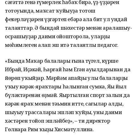
сәғәттә генә ғүмерлек һабаҡ бирә, үҙ-үҙҙәрен
тотоуында, маҡсат ҡуйыуҙа тотош
фекерләүҙәрен үҙгәртеп ебәрә ала бит ул ундай
таланттар. Ә бындай шәхестәр менән аралашыу-
осрашыуҙар даими ойошторола, уларҙың
мөһимлеген аңлап эш итә талантлы педагог.
«Бында Маҡар балалары ғына түгел, күрше
Ибрай, Иҫәкәй, Һарғай һәм Егән ауылдарынан да
йөрөп уҡыйҙар. Мәрйәм апайҙың улы балаларҙы
уҡыу кәрәк-яраҡтары һалынған сумка, Яңы йыл
бүләктәренән өҙмәй. Яңыртылған спорт залын да
кәрәк-яраҡ менән тәьмин итте, саңғылар алды,
шыуыу трассалары эшләп ҡуйҙы, уның даими
хәстәрен тойоп эшләйбеҙ», – ти директор
Гөлнара Рим ҡыҙы Хисмәтуллина.