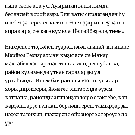
ғына сәскә ата ул. Ауырыған ваҡытымда
бөтөнләй ҡорой яҙҙы. Бик ҡаты сирләгәндән һуң
икебеҙ ҙә терелеп киттек. Әле яҙҙарын геүләтеп
япраҡ яра, сәскәгә күмелә. Йәшәйбеҙ әле, тием».
Һигеҙенсе тиҫтәһен түңәрәкләгән ағинәй, ил инәһе
Мәрйәм Ғәзизрахман ҡыҙы әле лә Маҡар
мәктәбен хәстәренән ташламай, республика,
район күләмендә үткән сараларҙың ул
уртаһында: Ишембай районы уҡытыусылар
хоры дирижеры, йәмәғәт эштәрендә әүҙем
ҡатнаша, райондың ағинәйҙәр ҡоро етәксеһе, ҡан
ҡәрҙәштәрҙе туплап, берләштереп, тамырҙарҙы,
нәҫел тарихын, шәжәрәне өйрәнергә этәреүсе лә
үҙе.