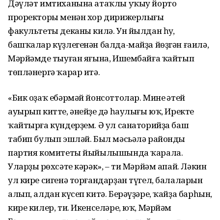
Дәүләт имтиханына атаҡлы уҡыу йорто
проректоры менән хор дирижерлығы
факультеты деканы килә. Ун йылдан һуң,
башҡалар күҙлегенән балда-майҙа йөҙгән ғаилә,
Мәрйәмдең тыуған яғына, Ишембайға ҡайтып
төпләнергә ҡарар итә.
«Бик оҙаҡ ебәрмәй йонсоттолар. Минең әтей
ауырып китте, әнейҙең дә һаулығы юҡ, Иректе
ҡайтырға күндерҙем. Ә ул санаторийҙа баш
табип булып эшләй. Был мәсьәлә райондың
партия комитеты йыйылышында ҡарала.
Уларҙың рөхсәте кәрәк», – ти Мәрйәм апай. Ләкин
ул кире сигенә торғандарҙан түгел, балаларын
алып, алдан күсеп китә. Берәүҙәре, ҡайҙа барһын,
кире килер, ти. Икенселәре, юҡ, Мәрйәм