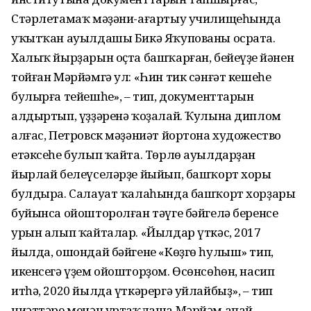
Стәрлетамаҡ мәҙәни-ағартыу училищеһында
уҡытҡан ауылдашы Бикә Яҡупованы осрата.
Халыҡ йырҙарын оҫта башҡарған, бейеүҙең йәнен
тойған Мәрйәмгә ул: «Һин тик сәнғәт кешеһе
булырға тейешһең», – тип, документтарын
алдыртып, үҙҙәренә ҡоҙалай. Ҡулына диплом
алғас, Петровск мәҙәниәт йортона художество
етәксеһе булып ҡайта. Төрлө ауылдарҙан
йырлай белеүселәрҙе йыйып, башҡорт хоры
булдыра. Салауат ҡалаһында башҡорт хорҙары
буйынса ойошторолған тәүге бәйгелә беренсе
урын алып ҡайталар. «Йылдар үткәс, 2017
йылда, ошондай бәйгене «Көҙгө һулыш» тип,
икенсегә үҙем ойошторҙом. Өсөнсөһөн, насип
итһә, 2020 йылда үткәрергә уйлайбыҙ», – тип
ниәттәре менән уртаҡлаша Мәрйәм апай.