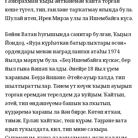
Ғәзизрахман ҡыҙы әйткәненән ҡайта торған
кеше түгел, тип, ғаиләне тарҡатмау яғында була.
Шулай итеп, Ирек Мирза улы ла Ишембайға күсә.
Бөйөк Ватан һуғышында санитар булған, Ҡыҙыл
Йондоҙ, «Яуҙа күрһәткән батырлыҡтары өсөн»
ордендары менән наградланған атаһы 1974
йылда мәрхүм була. «Беҙ Ишембайға күскәс, бер
йыл ғына йәшәп ҡалды. Әнейҙе 18 йыл үҙем
ҡараным. Беҙҙә йәшәне. Әтейең ауыр хәлдә, тип
шылтыраттылар. Тәнем ут кеүек ҡыҙып ауырып
торған еремдән терелдем дә ҡуйҙым. Ҡайтып,
әтей, тип өндәшеүемә башын ҡалҡытып,
күҙҙәремә ҡараны ла йән бирҙе. Көтөп ятҡан,
тимәк. Ерләп ҡайтҡас, төш күрәм. Тәҙрәне вата
яҙып туҡылдата, кил, тип мине саҡыра.
Сыҡманым, тәҙрә лә ватылманы, иҫән ҡалдым.