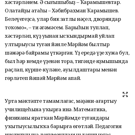
хәстәрләнем. Ә сығышыбыҙ – Ҡарамышевтар.
Олатайҙың атаһы – Хәбибрахман Ҡарамышев.
Белеүегеҙсә, улар бик затлы нәҫел, дворяндар
тоҡомо», – ти әңгәмәсем. Барыһын туплап,
хәстәрләп, күҙ уңынан ысҡындырмай уйлап
ултырыусы туған йәнле Мәрйәм былтыр
шәжәрә байрамы үткәргән. Үҙ ереңдә үҙең хужа бул,
был һәр кемдең үҙенән тора, тигәнде яҙмышында
раҫлап, күрше-күләне, ауылдаштары менән
гөрләтеп йәшәй Мәрйәм апай.
Урта мәктәпте тамамлағас, мәҙәни-ағартыу
училищеһына уҡырға инә. Математика,
физиканы яратҡан Мәрйәмде туғандары
уҡытыусылыҡҡа барырға өгөтләй. Педагогия
институтына документтарын тапшырғас,