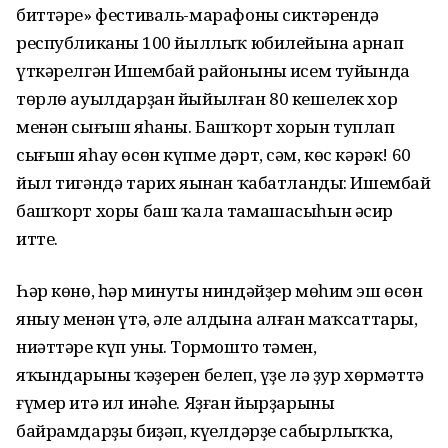
биттәре» фестиваль-марафоны сиктәрендә
республиканың 100 йыллыҡ юбилейына арнап
үткәрелгән Ишембай районының исем туйында
төрлө ауылдарҙан йыйылған 80 кешелек хор
менән сығыш яһаны. Башҡорт хорын туплап
сығыш яһау өсөн күпме дәрт, сәм, көс кәрәк! 60
йыл тигәндә тарих яңынан ҡабатланды: Ишембай
башҡорт хоры баш ҡала тамашасыһын әсир
итте.
Һәр көнө, һәр минуты ниндәйҙер мөһим эш өсөн
яныу менән үтә, әле алдына алған маҡсаттары,
ниәттәре күп уның. Тормоштоң тәмен,
яҡындарының ҡәҙерен белеп, үҙе лә ҙур хөрмәттә
ғүмер итә ил инәһе. Яҙған йырҙарының
байрамдарҙы биҙәп, күңелдәрҙе сабыр­лыҡҡа,