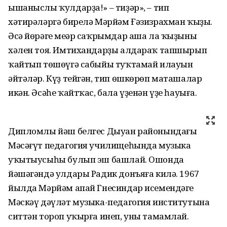
ышаныслы ҡулдарҙа!» – тиҙәр», – тип
хәтирәләргә бирелә Мәрйәм Ғәзизрахман ҡыҙы.
Әсә йөрәге меңәр саҡрымдар аша ла ҡыҙының
хәлен тоя. Имтихандарҙы алдараҡ тапшырып
ҡайтып төшөүгә сабыйы туҡтамай илауын
әйтәләр. Күҙ тейгән, тип өшкөрөп маташалар
икән. Әсәһе ҡайтҡас, бала үҙенән үҙе һауыға.
Дипломлы йәш белгес Дыуан районындағы
Мәсәғүт педагогия училищеһында музыка
уҡытыусыһы булып эш башлай. Ошонда
йәшәгәндә улдары Радик донъяға килә. 1967
йылда Мәрйәм апай Гнесиндар исемендәге
Мәскәү дәүләт музыка-педагогия институтына
ситтән тороп уҡырға инеп, уны тамамлай.