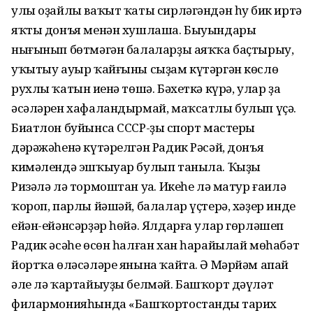
улы оҙайлы ваҡыт ҡаты сирләгәндән һуң бик иртә
яҡты донъя менән хушлаша. Быуындары
нығынып бөтмәгән балаларҙы аяҡҡа баҫтырыу,
уҡытыу ауыр ҡайғыны сыҙам күтәргән көслө
рухлы ҡатын иңенә төшә. Бәхеткә күрә, улар ҙа
әсәләрен хафаландырмай, маҡсатлы булып үҫә.
Биатлон буйынса СССР-ҙың спорт мастеры
дәрәжәһенә күтәрелгән Радик Рәсәй, донъя
кимәлендә эшҡыуар булып таныла. Ҡыҙы
Ризәлә лә тормоштан уңа. Икеһе лә матур ғаилә
ҡороп, парлы йәшәй, балалар үҫтерә, хәҙер инде
ейән-ейәнсәрҙәр һөйә. Ялдарға улар гөрләшеп
Радик әсәһе өсөн һалған хан һарайылай мөһабәт
йортҡа өләсәләре янына ҡайта. Ә Мәрйәм апай
әле лә ҡартайыуҙы белмәй. Башҡорт дәүләт
филармо­нияһында «Башҡортостандың тарих