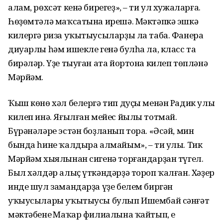
алам, рөхсәт кенә бирегеҙ», – ти ул хужаларға.
Һөҙөмтәлә маҡсатына ирешә. Мәктәпкә эшкә
килергә риза уҡытыусыларҙы ла таба. Фанера
диуарлы һәм ишекле генә булһа ла, класс та
бирәләр. Үҙе тыуған ата йортона килеп төпләнә
Мәрйәм.
Ҡыш көнө хәл белергә тип дуҫы менән Радик улы
килеп инә. Яғылған мейес йылы тотмай.
Бүрәнәләре эстән боҙланып тора. «Әсәй, мин
бында һине ҡалдыра алмайым», – ти улы. Тик
Мәрйәм хыялынан сигенә торғандарҙан түгел.
Был хәлдәр алыҫ үткәндәрҙә тороп ҡалған. Хәҙер
инде шул замандарҙа үҙе белем биргән
уҡыусылары уҡытыусы булып Ишембай сәнғәт
мәктәбенең Маҡар филиалына ҡайтып, ең