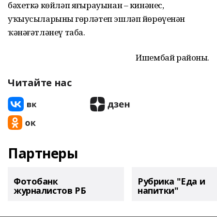
бәхеткә көйләп яңғырауынан – кинәнес,
уҡыусыларының гөрләтеп эшләп йөрөүенән
ҡәнәғәтләнеү таба.
Ишембай районы.
Читайте нас
Партнеры
Фотобанк
Рубрика "Еда и
журналистов РБ
напитки"