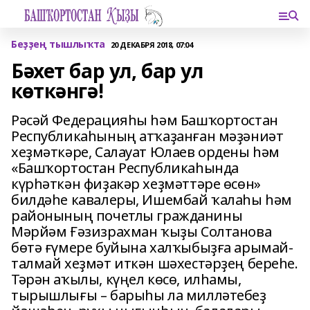
Беҙҙең тышлыҡта
20 ДЕКАБРЯ 2018, 07:04
Бәхет бар ул, бар ул
көткәнгә!
Рәсәй Федерацияһы һәм Башҡортостан
Республикаһының атҡаҙанған мәҙәниәт
хеҙмәткәре, Салауат Юлаев ордены һәм
«Башҡортостан Республикаһында
күрһәткән фиҙакәр хеҙмәттәре өсөн»
билдәһе кавалеры, Ишембай ҡалаһы һәм
районының почетлы гражданины
Мәрйәм Ғәзизрахман ҡыҙы Солтанова
бөтә ғүмере буйына халҡыбыҙға арымай-
талмай хеҙмәт иткән шәхестәрҙең береһе.
Тәрән аҡылы, күңел көсө, илһамы,
тырышлығы – барыһы ла милләтебеҙ