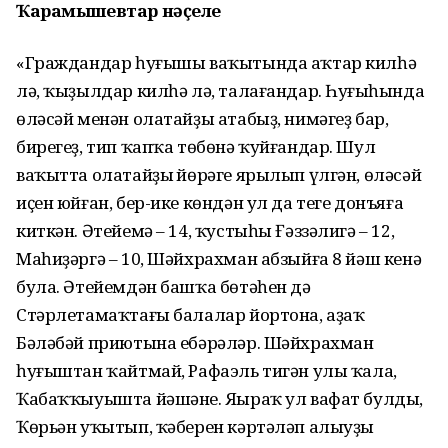
Ҡарамышевтар нәҫеле
«Граждандар һуғышы ваҡытында аҡтар килһә
лә, ҡыҙылдар килһә лә, талағандар. Һуңғыһында
өләсәй менән олатайҙы атабыҙ, нимәгеҙ бар,
бирегеҙ, тип ҡапҡа төбөнә ҡуйғандар. Шул
ваҡытта олатайҙың йөрәге ярылып үлгән, өләсәй
иҫен юйған, бер-ике көндән ул да теге донъяға
киткән. Әтейемә – 14, ҡустыһы Ғәззәлигә – 12,
Маһиҙәргә – 10, Шәйхрахман абзыйға 8 йәш кенә
була. Әтейемдән башҡа бөтәһен дә
Стәрлетамаҡтағы балалар йортона, аҙаҡ
Бәләбәй приютына ебәрәләр. Шәйхрахман
һуғыштан ҡайтмай, Рафаэль тигән улы ҡала,
Ҡабаҡҡыуышта йәшәне. Яңыраҡ ул вафат булды,
Ҡөрьән уҡытып, ҡәберен кәртәләп алыуҙы