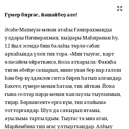
Ғүмер биргәс, йәшәйбеҙ әле!
Әсәһе Мәхмүзә менән атаһы Ғәзизрахмандың
улдары Нәғимрахман, ҡыҙҙары Маһиранан һуң,
12 йыл эсендә биш балаһы төрлө сәбәп
арҡаһында үлеп тик тора. «Мин тыуғас, ҡарт
өләсәйем өйрәткәнсә, йола атҡарыла: Факиһа
тигән әбейҙе саҡырып, мине унан бер пар галош
һәм бер күлдәклек ситса биреп һатып алғандар.
Бәхете, ғүмере менән һатам, тип әйткән. Йоҡа
ғына селтәр пәрҙә менән ҡаплаулы тыуғанмын,
тиҙәр. Бөркәнсекте ергә күм, тип атайыма
тотторғандар. Шул да саҡырып ятамы,
ауылыма тартылдым. Тыуғас та миңә атап,
Мәрйәмбикә тип ағас ултыртҡандар. Алһыу