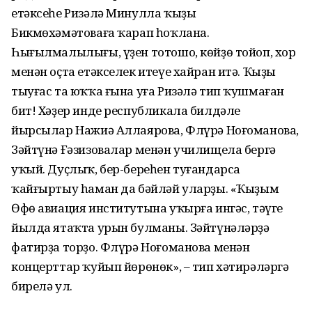
етәксеһе Ризәлә Минулла ҡыҙы
Бикмөхәмәтоваға ҡарап һоҡлана.
Һығылмалылығы, үҙен тотошо, көйҙө тойоп, хор
менән оҫта етәкселек итеүе хайран итә. Ҡыҙы
тыуғас та юҡҡа ғына уға Ризәлә тип ҡушмаған
бит! Хәҙер инде республикала билдәле
йырсылар Нажиә Аллаярова, Флүрә Ноғоманова,
Зәйтүнә Ғәзизовалар менән училищела бергә
уҡый. Дуҫлыҡ, бер-береһен туғандарса
ҡайғыртыу һаман да бәйләй уларҙы. «Ҡыҙым
Өфө авиация институтына уҡырға ингәс, тәүге
йылда ятаҡта урын булманы. Зәйтүнәләрҙә
фатирҙа торҙо. Флүрә Ноғоманова менән
концерттар ҡуйып йөрөнөк», – тип хәтирәләргә
бирелә ул.