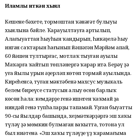
Илһамлы иткән хыял
Кешенең бәхете, тормоштан ҡәнәғәт булыуы
хыялына бәйле. Ҡарауылтауға артылып,
Алағыуаттан һыуһын ҡандырып, Һикәҙелә һыу
ингән саҡтарын һағынып йәшәгән Мәрйәм апай,
60 йәшен тултырғас, мотлаҡ тыуған ауылы
Маҡарға ҡайтып төпләнергә ҡарар итә. Берәү ҙә
уға йылы урын әҙерләп көтөп тормай ауылында.
Киреһенсә, туған мәктәбенә махсус музыкаль
белем биреүсе статусын алыу өсөн барлыҡ
көсөн һала: кемдәрҙең генә ишеген ҡаҡмай ҙа
ниндәй генә тупһаларҙы тапамай. Уҙған быуаттың
90-сы йылдар башында, хеҙмәткәрҙәргә эш хаҡы
түләү ҙә мөмкин булмаған ваҡытта, тотона ул
был ниәтенә. «Эш хаҡы түләүҙе үҙ ҡарамағыма