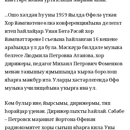
...Ошо хәлдән һуң уны 1959 йылда Өфөлә үткән
Хор йәмғиәтенең өлкә конференцияһына делегат
итеп һайлайҙар. Унан Бөтә Рәсәй хор
йәмғиәттәренең I съезына һайланған 16 кешенең
араһында ул да була. Мәскәүҙә билдәле музыка
белгесе Людмила Петровна Атанова, хор
дирижеры, педагог Михаил Петрович Фоменков
менән танышыу яҙмышында ҡырҡа боролош
яһарға мәжбүр итә. Уларҙың хәстәрлегендә Өфө
музыка училищеһына уҡырға инә ул.
Кем булыр инең, йырсымы, дирижермы, тип
һорайҙар үҙенән. Дирижерлыҡты һайлай. Сәбәбе
– Петровск мәҙәниәт йортона Өфөнән
радиокомитет хоры сығыш яһарға килә. Уның