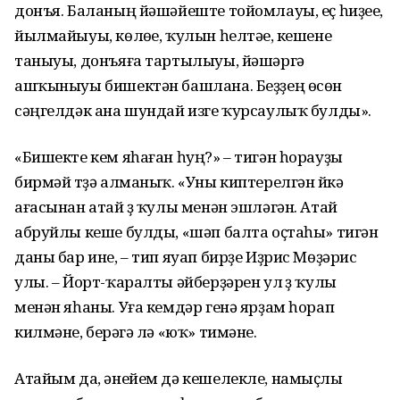
донъя. Баланың йәшәйеште тойомлауы, еҫ һиҙеүе,
йылмайыуы, көлөүе, ҡулын һелтәүе, кешене
таныуы, донъяға тартылыуы, йәшәргә
ашҡыныуы бишектән башлана. Беҙҙең өсөн
сәңгелдәк ана шундай изге ҡурсаулыҡ булды».
«Бишекте кем яһаған һуң?» – тигән һорауҙы
бирмәй түҙә алманыҡ. «Уны киптерелгән йүкә
ағасынан атай үҙ ҡулы менән эшләгән. Атай
абруйлы кеше булды, «шәп балта оҫтаһы» тигән
даны бар ине, – тип яуап бирҙе Иҙрис Мөҙәрис
улы. – Йорт-ҡаралты әйберҙәрен ул үҙ ҡулы
менән яһаны. Уға кемдәр генә ярҙам һорап
килмәне, берәүгә лә «юҡ» тимәне.
Атайым да, әнейем дә кешелекле, намыҫлы