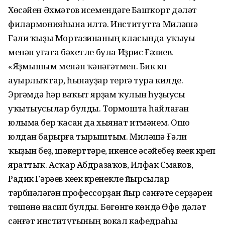
Хөсәйен Әхмәтов исемендәге Башҡорт дәүләт
филармонияһына илтә. Институтта Миләүшә
Ғәли ҡыҙы Мортазинаның класында уҡыуы
менән уғата бәхетле була Иҙрис Ғәзиев.
«Яҙмышым менән ҡәнәғәтмен. Бик күп
ауырлыҡтар, һынауҙар үтергә тура килде.
Эргәмдә һәр ваҡыт ярҙам ҡулын һуҙыусы
уҡытыусылар булды. Тормошта һайлаған
юлыма бер ҡасан да хыянат итмәнем. Ошо
юлдан барырға тырыштым. Миләүшә Ғәли
ҡыҙын беҙ, шәкерттәре, икенсе әсәйебеҙ кеүек күреп
яраттыҡ. Асҡар Абдразаҡов, Илфак Смаков,
Радик Гәрәев кеүек күренекле йырсылар
тәрбиәләгән профессорҙан йыр сәнғәте серҙәрен
төшөнөү насип булды. Бөгөнгө көндә Өфө дәүләт
сәнғәт институтының вокал кафедраһы