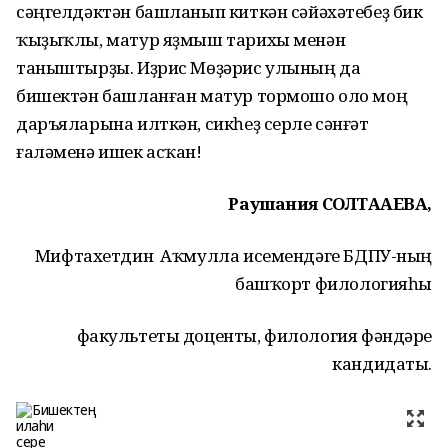
сәңгелдәктән башланып киткән сәйәхәтебеҙ бик
ҡыҙыҡлы, матур яҙмыш тарихы менән
таныштырҙы. Иҙрис Мөҙәрис улының да
бишектән башланған матур тормошо оло моң
даръяларына илткән, сикһеҙ серле сәнғәт
ғаләменә ишек асҡан!
Раушания СОЛТАҠАЕВА,
Мифтахетдин Аҡмулла исемендәге БДПУ-ның
башҡорт филологияһы
факультеты доценты, филология фәндәре
кандидаты.