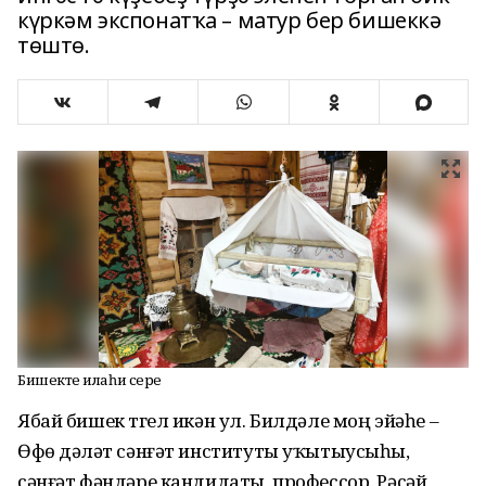
күркәм экспонатҡа – матур бер бишеккә
төштө.
Бишектең илаһи сере
Ябай бишек түгел икән ул. Билдәле моң эйәһе –
Өфө дәүләт сәнғәт институты уҡытыусыһы,
сәнғәт фәндәре кандидаты, профессор, Рәсәй