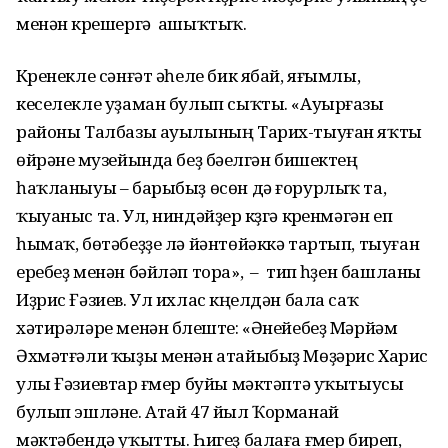
менән күрешергә ашыҡтыҡ.
Күренекле сәнғәт әһеле бик ябай, яғымлы,
кеселекле уҙаман булып сыҡты. «Ауырғазы
районы Талбазы ауылының Тарих-тыуған яҡты
өйрәнеү музейында беҙ бәүелгән бишектең
һаҡланыуы – барыбыҙ өсөн дә ғорурлыҡ та,
ҡыуаныс та. Ул, ниндәйҙер күҙгә күренмәгән еп
һымаҡ, бөтәбеҙҙе лә йәнтөйәккә тартып, тыуған
еребеҙ менән бәйләп тора», – тип һүҙен башланы
Иҙрис Ғәзиев. Ул ихлас күңелдән бала саҡ
хәтирәләре менән бүлеште: «Әнейебеҙ Мәрйәм
Әхмәтғәли ҡыҙы менән атайыбыҙ Мөҙәрис Харис
улы Ғәзиевтар ғүмер буйы мәктәптә уҡытыусы
булып эшләне. Атай 47 йыл Ҡорманай
мәктәбендә уҡытты. Һигеҙ балаға ғүмер биреп,