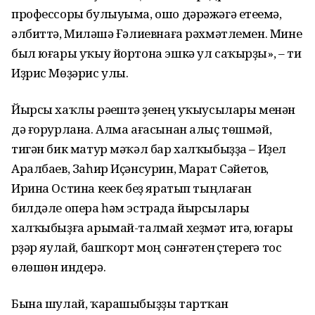
профессоры булыуыма, ошо дәрәжәгә етеүемә,
әлбиттә, Миләүшә Ғәлиевнаға рәхмәтлемен. Мине
был юғары уҡыу йортона эшкә ул саҡырҙы», – ти
Иҙрис Мөҙәрис улы.
Йырсы хаҡлы рәүештә үҙенең уҡыусылары менән
дә ғорурлана. Алма ағасынан алыҫ төшмәй,
тигән бик матур мәҡәл бар халҡыбыҙҙа – Иҙел
Аралбаев, Заһир Иҫәнсурин, Марат Сәйетов,
Ирина Остина кеүек беҙ яратып тыңлаған
билдәле опера һәм эстрада йырсылары
халҡыбыҙға арымай-талмай хеҙмәт итә, юғары
үрҙәр яулай, башҡорт моң сәнғәтен үҫтереүгә тос
өлөшөн индерә.
Бына шулай, ҡарашыбыҙҙы тартҡан