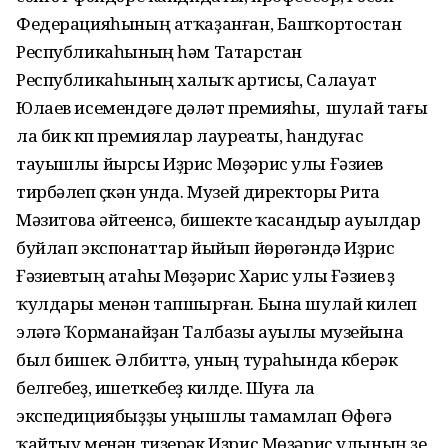
Федерацияһының атҡаҙанған, Башҡортостан
Республикаһының һәм Татарстан
Республикаһының халыҡ артисы, Салауат
Юлаев исемендәге дәүләт премияһы, шулай тағы
ла бик күп премиялар лауреаты, һандуғас
тауышлы йырсы Иҙрис Мөҙәрис улы Ғәзиев
тирбәлеп үҫкән унда. Музей директоры Рита
Мәзитова әйтеүенсә, бишекте ҡасандыр ауылдар
буйлап экспонаттар йыйып йөрөгәндә Иҙрис
Ғәзиевтың атаһы Мөҙәрис Харис улы Ғәзиев үҙ
ҡулдары менән тапшырған. Бына шулай килеп
эләгә Ҡорманайҙан Талбазы ауылы музейына
был бишек. Әлбиттә, уның тураһында күберәк
белгебеҙ, ишеткебеҙ килде. Шуға ла
экспедициябыҙҙы уңышлы тамамлап Өфөгә
ҡайтыу менән тиҙерәк Иҙрис Мөҙәрис улының үҙе