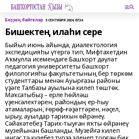
Беҙҙең бәйгеләр
5 СЕНТЯБРЯ 2024, 07:34
Бишектең илаһи сере
Быйыл июнь айында, диалектология
экспедицияһы үтергә тип, Мифтахетдин
Аҡмулла исемендәге Башҡорт дәүләт
педагогия университеты башҡорт
филологияһы факультетының бер төркөм
студенттары менән Ауырғазы районы
үҙәге Талбазы ауылына килеп төштөк.
Маҡсатыбыҙ – ерле һөйләш
үҙенсәлектәрен, райондың ер-һыу
атамаларын, ғөрөф-ғәҙәттәрен, нәҫел,
ырыу, ауылдар тарихын өйрәнеү.
Сәйәхәтебеҙ Тарих-тыуған яҡты өйрәнеү
музейынан башланды. Музейға килеп
ингәс тә күҙебеҙ түрҙә эленеп торған бик