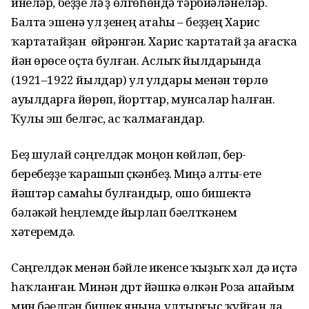
инеләр, беҙҙе лә үҙ өлгөһөндә тәрбиәләнеләр.
Балта эшенә ул үҙенең атаһы – беҙҙең Харис
ҡартатайҙан өйрәнгән. Харис ҡартатай ҙа ағасҡа
йән өрөүсе оҫта булған. Аслыҡ йылдарында
(1921–1922 йылдар) ул улдары менән төрлө
ауылдарға йөрөп, йорттар, мунсалар һалған.
Ҡулы эш белгәс, ас ҡалмағандар.
Беҙ шулай сәңгелдәк моңон көйләп, бер-
беребеҙҙе ҡарашып үҫкәнбеҙ. Миңә алты-ете
йәштәр самаһы булғандыр, ошо бишектә
бәләкәй һеңлемде йырлап бәүелткәнем
хәтеремдә.
Сәңгелдәк менән бәйле икенсе ҡыҙыҡ хәл дә иҫтә
һаҡланған. Минән дүрт йәшкә өлкән Роза апайым
мин бәүелгән бишек янына ултырғыс ҡуйған да