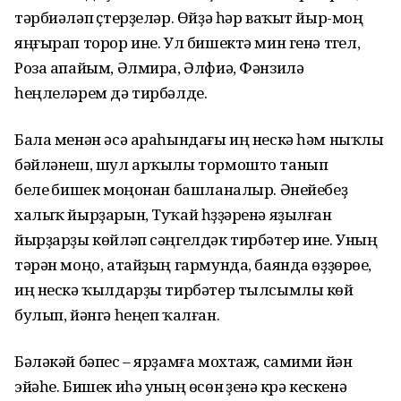
тәрбиәләп үҫтерҙеләр. Өйҙә һәр ваҡыт йыр-моң
яңғырап торор ине. Ул бишектә мин генә түгел,
Роза апайым, Әлмира, Әлфиә, Фәнзилә
һеңлеләрем дә тирбәлде.
Бала менән әсә араһындағы иң нескә һәм ныҡлы
бәйләнеш, шул арҡылы тормошто танып
белеү бишек моңонан башланалыр. Әнейебеҙ
халыҡ йырҙарын, Туҡай һүҙҙәренә яҙылған
йырҙарҙы көйләп сәңгелдәк тирбәтер ине. Уның
тәрән моңо, атайҙың гармунда, баянда өҙҙөрөүе,
иң нескә ҡылдарҙы тирбәтер тылсымлы көй
булып, йәнгә һеңеп ҡалған.
Бәләкәй бәпес – ярҙамға мохтаж, самими йән
эйәһе. Бишек иһә уның өсөн үҙенә күрә кескенә