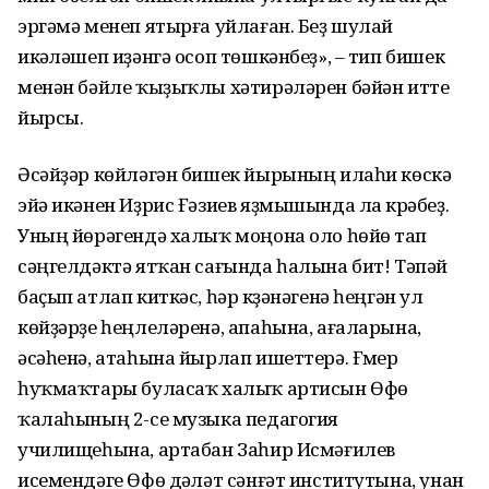
эргәмә менеп ятырға уйлаған. Беҙ шулай
икәүләшеп иҙәнгә осоп төшкәнбеҙ», – тип бишек
менән бәйле ҡыҙыҡлы хәтирәләрен бәйән итте
йырсы.
Әсәйҙәр көйләгән бишек йырының илаһи көскә
эйә икәнен Иҙрис Ғәзиев яҙмышында ла күрәбеҙ.
Уның йөрәгендә халыҡ моңона оло һөйөү тап
сәңгелдәктә ятҡан сағында һалына бит! Тәпәй
баҫып атлап киткәс, һәр күҙәнәгенә һеңгән ул
көйҙәрҙе һеңлеләренә, апаһына, ағаларына,
әсәһенә, атаһына йырлап ишеттерә. Ғүмер
һуҡмаҡтары буласаҡ халыҡ артисын Өфө
ҡалаһының 2-се музыка педагогия
училищеһына, артабан Заһир Исмәғилев
исемендәге Өфө дәүләт сәнғәт институтына, унан