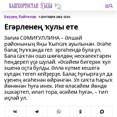
Беҙҙең бәйгеләр
1 СЕНТЯБРЯ 2024, 13:50
Егәрленең ҡулы ете
Зәлиә СӘМИҒУЛЛИНА – Әлшәй
районының Яңы Ҡыпсаҡ ауылынан. Әсәһе
балаҫ һуҡҡанда гел эргәһендә була ул.
Бала саҡтан ошо шөғөлдөң нескәлектәрен
һеңдереп үҫә шулай. «Әсәйем бигерәк ҡул
эшенә оҫта булды. Әллә күпме кешегә
күлдәк тегеп кейҙерҙе. Балаҫ һуғырға ул да
үҙенең әсәһенән өйрәнгән. Ул саҡта һарыҡ
йөнөнән һуға инек. Ике өләсәйем йөндө
эшкәртеп, иләп тора, әсәйем һуға», – тип
иҫләй ул.