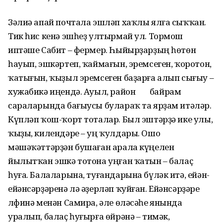
Зәлиә апай почтала эшләп хаҡлы ялға сыҡҡан.
Тик һис кенә эшһеҙ ултырмай ул. Тормош
иптәше Сабит – фермер. Һыйырҙарҙың һөтөн
һауып, эшкәртеп, ҡаймағын, эремсеген, ҡоротон,
ҡатығын, ҡыҙыл эремсеген баҙарға алып сығыу –
хужабикә иңендә. Ауыл, район байрам
сараларында бағыусы булараҡ та ярҙам итәләр.
Күпләп ҡош-ҡорт тоталар. Был эштәрҙә ике улы,
ҡыҙы, килендәре – уң ҡулдары. Ошо
мәшәҡәттәрҙән бушаған арала күңелен
йылытҡан эшкә тотона уңған ҡатын – балаҫ
һуға. Балаларына, туғандарына бүләк итә, ейән-
ейәнсәрҙәренә лә әҙерләп ҡуйған. Ейәнсәрҙәре
Әлфинә менән Самира, әле өләсәһе янында
уралып, балаҫ һуғырға өйрәнә – тимәк,