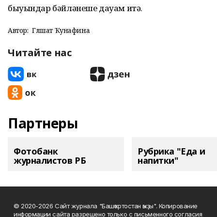
быуындар бәйләнеше дауам итә.
Автор:
Гөлшат Ҡунафина
Читайте нас
Партнеры
Фотобанк
Рубрика "Еда и
журналистов РБ
напитки"
© 2020-2026 Сайт журнала "Башҡортостан ҡыҙы". Копирование
информации сайта разрешено только с письменного согласия