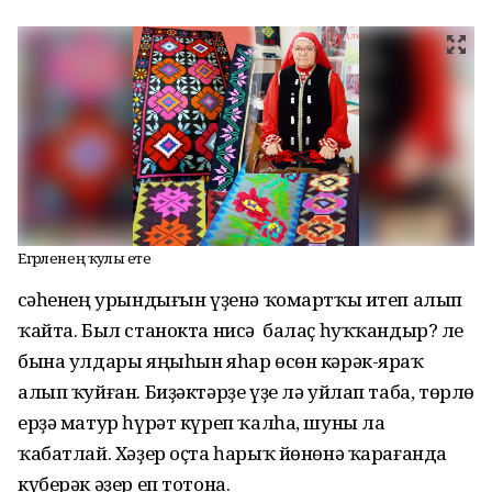
Егәрленең ҡулы ете
Әсәһенең урындығын үҙенә ҡомартҡы итеп алып
ҡайта. Был станокта нисә балаҫ һуҡҡандыр? Әле
бына улдары яңыһын яһар өсөн кәрәк-яраҡ
алып ҡуйған. Биҙәктәрҙе үҙе лә уйлап таба, төрлө
ерҙә матур һүрәт күреп ҡалһа, шуны ла
ҡабатлай. Хәҙер оҫта һарыҡ йөнөнә ҡарағанда
күберәк әҙер еп тотона.