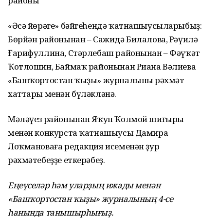
районы
«Әсә йөрәге» бәйгеһендә ҡатнашыусыларыбыҙ:
Бөрйән районынан – Сажидә Билалова, Рәүилә
Ғарифуллина, Стәрлебаш районынан – Фәүҡәт
Ҡотлошин, Баймаҡ районынан Риана Вәлиева
«Башҡортостан ҡыҙы» журналының рәхмәт
хаттары менән бүләкләнә.
Мәләүез районынан Яҡуп Ҡолмой шиғыры
менән конкурста ҡатнашыусы Дамира
Лоҡмановаға редакция исеменән ҙур
рәхмәтебеҙҙе еткерәбеҙ.
Еңеүселәр һәм уларҙың ижады менән
«Башҡортостан ҡыҙы» журналының 4-се
һанында танышырһығыҙ.