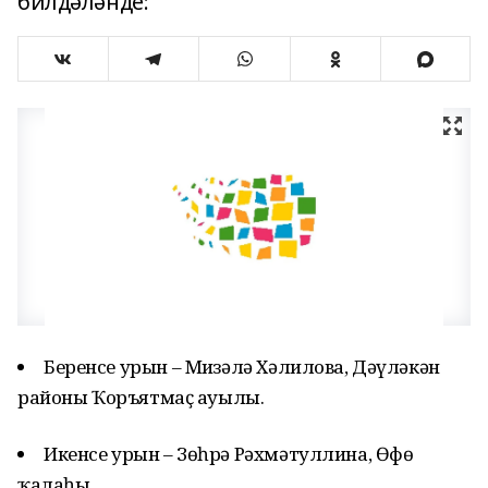
билдәләнде:
Беренсе урын – Миңзәлә Хәлилова, Дәүләкән
районы Ҡоръятмаҫ ауылы.
Икенсе урын – Зөһрә Рәхмәтуллина, Өфө
ҡалаһы