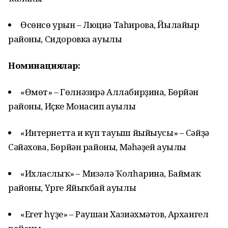
Өсөнсө урын – Люциә Таһирова, Йылайыр
районы, Сидоровка ауылы
Номинациялар:
«Өмөт» – Гөлнәзирә Аллабирҙина, Бөрйән
районы, Иҫке Монасип ауылы
«Интернетта иң күп тауыш йыйыусы» – Сәйҙә
Сәйәхова, Бөрйән районы, Мәһәҙей ауылы
«Ихласлыҡ» – Миңзәлә Ҡолһарина, Баймаҡ
районы, Үрге Яйыҡбай ауылы
«Егет һүҙе» – Раушан Хазиәхмәтов, Архангел