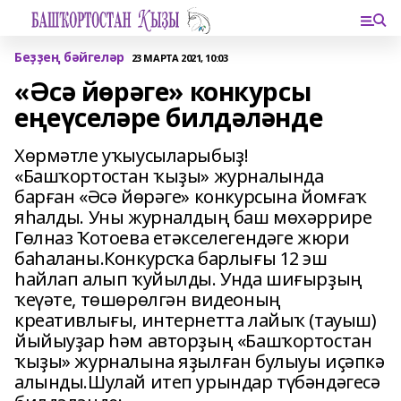
Беҙҙең бәйгеләр
23 МАРТА 2021, 10:03
«Әсә йөрәге» конкурсы
еңеүселәре билдәләнде
Хөрмәтле уҡыусыларыбыҙ!
«Башҡортостан ҡыҙы» журналында
барған «Әсә йөрәге» конкурсына йомғаҡ
яһалды. Уны журналдың баш мөхәррире
Гөлназ Ҡотоева етәкселегендәге жюри
баһаланы.Конкурсҡа барлығы 12 эш
һайлап алып ҡуйылды. Унда шиғырҙың
ҡеүәте, төшөрөлгән видеоның
креативлығы, интернетта лайыҡ (тауыш)
йыйыуҙар һәм авторҙың «Башҡортостан
ҡыҙы» журналына яҙылған булыуы иҫәпкә
алынды.Шулай итеп урындар түбәндәгесә