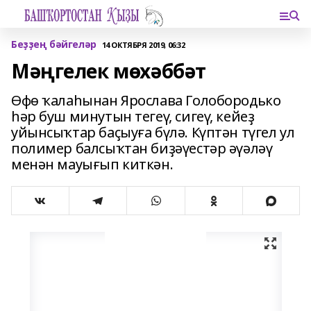
Беҙҙең бәйгеләр
14 ОКТЯБРЯ 2019, 06:32
Мәңгелек мөхәббәт
Өфө ҡалаһынан Ярослава Голобородько
һәр буш минутын тегеү, сигеү, кейеҙ
уйынсыҡтар баҫыуға бүлә. Күптән түгел ул
полимер балсыҡтан биҙәүестәр әүәләү
менән мауығып киткән.