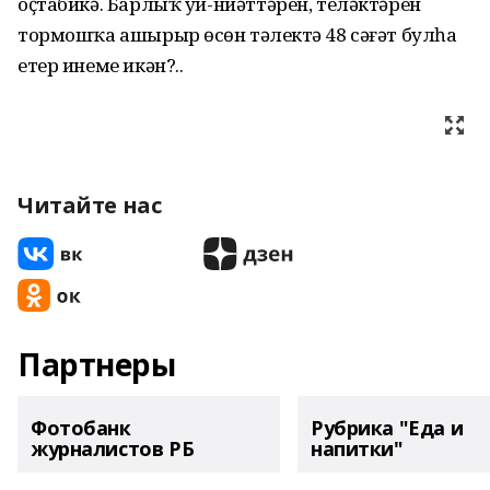
оҫтабикә. Барлыҡ уй-ниәттәрен, теләктәрен
тормошҡа ашырыр өсөн тәүлектә 48 сәғәт булһа
етер инеме икән?..
Читайте нас
Партнеры
Фотобанк
Рубрика "Еда и
журналистов РБ
напитки"