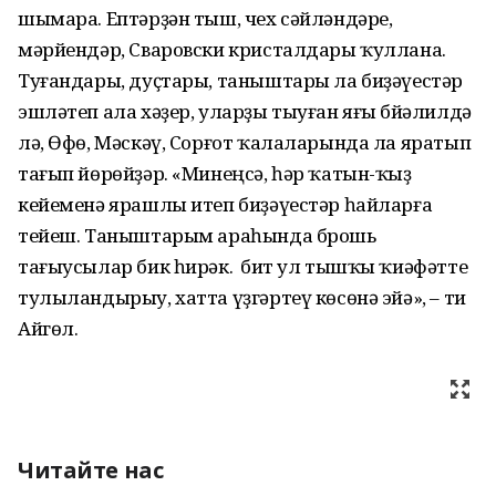
шымара. Ептәрҙән тыш, чех сәйләндәре,
мәрйендәр, Сваровски крис­талдары ҡуллана.
Туғандары, дуҫтары, таныштары ла биҙәүестәр
эшләтеп ала хәҙер, уларҙы тыуған яғы Әбйәлилдә
лә, Өфө, Мәскәү, Сорғот ҡалаларында ла яратып
тағып йөрөйҙәр. «Минеңсә, һәр ҡатын-ҡыҙ
кейеменә ярашлы итеп биҙәүестәр һайларға
тейеш. Таныштарым араһында брошь
тағыусылар бик һирәк. Ә бит ул тышҡы ҡиәфәтте
тулыландырыу, хатта үҙгәртеү көсөнә эйә», – ти
Айгөл.
Читайте нас