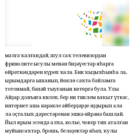
Әмәлгә ҡалғандай, шул саҡ телевизорҙан
фриволите ысулы менән биҙәүестәр яһарға
өйрәткәндәрен күреп ҡала. Бик ҡыҙыҡһынһа ла,
ырымдарға ышанып, йөклө саҡта бәйләмгә
тотонмай, бәпәй тыуғанын көтөргә була. Улы
Айҙар донъяға килеп, бер ни тиклем ваҡыт үткәс,
интернет аша кәрәкле әйберҙәрҙе яҙҙырып ала
ла оҫталыҡ дәрестәренән эшкә өйрәнә башлай.
Йыл ярым эсендә алҡа, колье, чокер тип аталған
муйынсаҡтар, брошь, беләҙектәр яһап, ҡулы