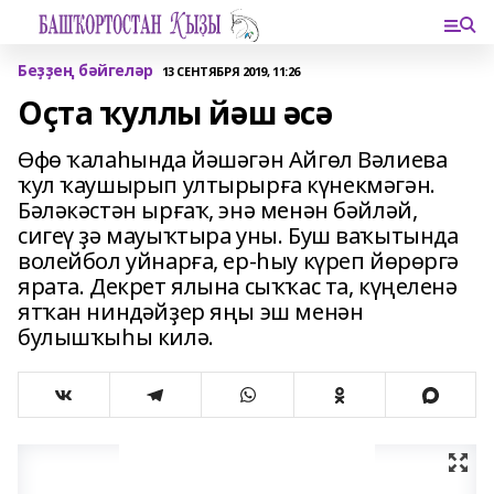
Беҙҙең бәйгеләр
13 СЕНТЯБРЯ 2019, 11:26
Оҫта ҡуллы йәш әсә
Өфө ҡалаһында йәшәгән Айгөл Вәлиева
ҡул ҡаушырып ултырырға күнекмәгән.
Бәләкәстән ырғаҡ, энә менән бәйләй,
сигеү ҙә мауыҡтыра уны. Буш ваҡытында
волейбол уйнарға, ер-һыу күреп йөрөргә
ярата. Декрет ялына сыҡҡас та, күңеленә
ятҡан ниндәйҙер яңы эш менән
булышҡыһы килә.