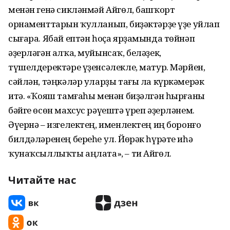
менән генә сикләнмәй Айгөл, башҡорт
орнаменттарын ҡулланып, биҙәктәрҙе үҙе уйлап
сығара. Ябай ептән һоҫа ярҙамында төйнәп
әҙерләгән алҡа, муйынсаҡ, беләҙек,
түшелдеректәре үҙенсәлекле, матур. Мәрйен,
сәйлән, тәңкәләр уларҙы тағы ла күркәмерәк
итә. «Ҡояш тамғаһы менән биҙәлгән һырғаны
бәйге өсөн махсус рәүештә үреп әҙерләнем.
Әүернә – изгелектең, именлектең иң боронғо
билдәләренең береһе ул. Йөрәк һүрәте иһә
ҡунаҡсыллыҡты аңлата», – ти Айгөл.
Читайте нас