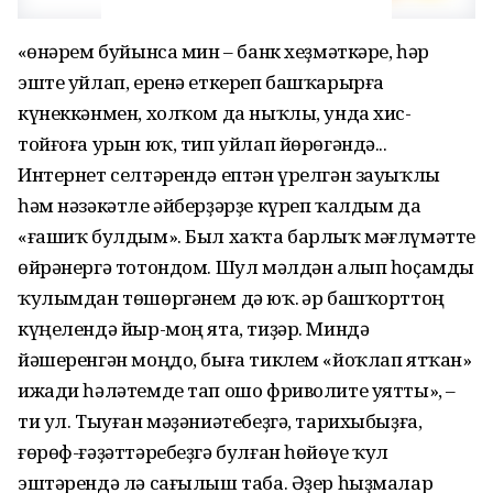
«Һөнәрем буйынса мин – банк хеҙмәткәре, һәр
эште уйлап, еренә еткереп башҡарырға
күнеккәнмен, холҡом да ныҡлы, унда хис-
тойғоға урын юҡ, тип уйлап йөрөгәндә...
Интернет селтәрендә ептән үрелгән зауыҡлы
һәм нәзәкәтле әйберҙәрҙе күреп ҡалдым да
«ғашиҡ булдым». Был хаҡта барлыҡ мәғлүмәтте
өйрәнергә тотондом. Шул мәлдән алып һоҫамды
ҡулымдан төшөргәнем дә юҡ. Һәр башҡорттоң
күңелендә йыр-моң ята, тиҙәр. Миндә
йәшеренгән моңдо, быға тиклем «йоҡлап ятҡан»
ижади һәләтемде тап ошо фриволите уятты», –
ти ул. Тыуған мәҙәниәтебеҙгә, тарихыбыҙға,
ғөрөф-ғәҙәттәребеҙгә булған һөйөүе ҡул
эштәрендә лә сағылыш таба. Әҙер һыҙмалар