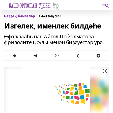
Беҙҙең бәйгеләр
14 МАЯ 2019, 08:34
Изгелек, именлек билдәһе
Өфө ҡалаһынан Айгөл Шәйәхмәтова
фриволите ысулы менән биҙәүестәр үрә.