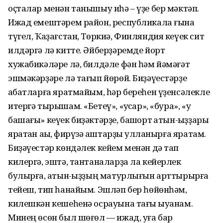
оҫталар менән танышыу иһә – үҙе бер мәктәп.
Ижад емеш­тәрем район, республикала ғына
түгел, Ҡаҙағстан, Төркиә, Финляндия кеүек сит
илдәргә лә китте. Әйбер­ҙәремде йорт
хужабикәләре лә, билдәле фән һәм йәмәғәт
эшмә­кәрҙәре лә тағып йөрөй. Биҙәүес­тәрҙе
ҡабатларға яратмайым, һәр береһен үҙенсәлекле
итергә ты­рышам. «Бетеү», «ҡусҡар», «бура», «уҡ
башағы» кеүек биҙәктәрҙе, башҡорт ҡатын-ҡыҙҙары
яратҡан аҡыҡ, фирүзә ҡаштарҙы ҡулланырға яратам.
Биҙәүестәр көндәлек кейем менән дә тап
килергә, эштә, тантаналарҙа ла кейерлек
булырға, ҡатын-ҡыҙҙың матурлығын арттырырға
тейеш, тип һанайым. Эшләп бер һөйөнһәм,
килешкән кешеһенә осрауына тағы ҡыуанам.
Минең өсөн был шөғөл — ижад, уға бар