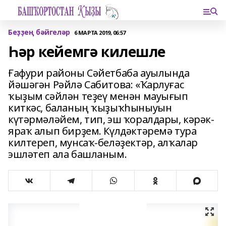
Беҙҙең бәйгеләр
6 МАРТА 2019, 06:57
Һәр кейемгә килешле
Ғафури районы Сәйетбаба ауылында
йәшәгән Рәйлә Сабитова: «Ҡарлуғас
ҡыҙым сәйлән теҙеү менән мауығып
киткәс, баланың ҡыҙыҡ­һыныуын
күтәрмәләйем, тип, эш ҡоралдары, кәрәк-
яраҡ алып бирҙем. Күлдәктәремә тура
кил­тереп, мунсаҡ-беләҙектәр, алҡалар
эшләтеп ала башланым.