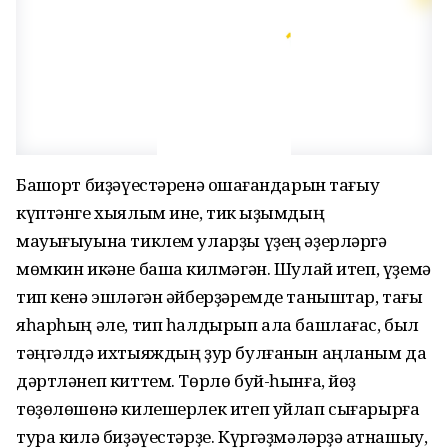
Башҡорт биҙәүестәренә оҡшағандарын тағыу
күптәнге хыялым ине, тик ҡыҙымдың
мауығыуына тиклем уларҙы үҙең әҙерләргә
мөмкин икәне башҡа килмәгән. Шулай итеп, үҙемә
тип кенә эшләгән әйбер­ҙәремде таныштар, тағы
яһарһың әле, тип һалдырып ала башлағас, был
тәңгәлдә ихтыяждың ҙур булғанын аңланым да
дәртләнеп киттем. Төрлө буй-һынға, йөҙ
төҙөлөшөнә килешерлек итеп уйлап сығарырға
тура килә биҙәүестәрҙе. Күргәҙмәләрҙә ҡатнашыу,