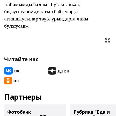
илһамымды һалам. Шуғамы икән,
биҙәүестәремде тағып бәйгеләрҙә
ҡатнашыусылар тәүге урындарға лайыҡ
булыусан».
Читайте нас
Партнеры
Фотобанк
Рубрика "Еда и