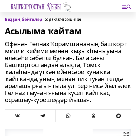
Беҙҙең бәйгеләр
20 ДЕКАБРЯ 2018, 11:39
Асылыма ҡайтам
Өфөнән Гөлназ Ҡорамшинаның башҡорт
милли кейеме менән ҡыҙыҡһыныуына
өләсәһе сәбәпсе булған. Бала сағы
Башҡортостандан алыҫта, Томск
ҡалаһында үткән ейәнсәре ҡунаҡҡа
ҡайтҡанда, уның менән тик туған телдә
аралашырға ынтыла ул. Бер нисә йыл элек
Гөлназ тыуған яғына күсеп ҡайтҡас,
осрашыу-күрешеүҙәр йышая.