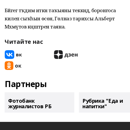
Бәйгегә тәҡдим иткән таҡыяны теккәндә, боронғоса
килеп сыҡһын өсөн, Гөлназ тарихсы Альберт
Мәхмүтов кәңәштәренә таяна.
Читайте нас
Партнеры
Фотобанк
Рубрика "Еда и
журналистов РБ
напитки"