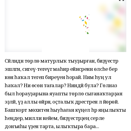
Сәйләндән төрлө матурлыҡ тыуҙырған, биҙәүестәр
эшләгән, сигеү-тегеүгә маһир ейәнсәренән өләсәһе бер
көн һаҡал тегеп биреүен һорай. Нимә һуң ул
һаҡал? Ни өсөн тағалар? Ниндәй була? Гөлназ
был һорауҙарына яуапты төрлө сығанаҡтарҙан
эҙләй, үҙ аллы өйрәнә, оҫталыҡ дәрестәренә лә йөрөй.
Башҡорт мөхитенә һыуһаған күңел һәр яңылыҡты
һеңдерә, милли кейем, биҙәүестәрҙең серле
донъяһы үҙенә тарта, ылыҡтыра бара...