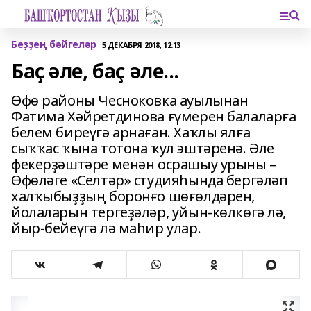
Беҙҙең бәйгеләр
5 ДЕКАБРЯ 2018, 12:13
Баҫ әле, баҫ әле...
Өфө районы Чесноковка ауылынан
Фатима Хәйретдинова ғүмерен балаларға
белем биреүгә арнаған. Хаҡлы ялға
сыҡҡас ҡына тотона ҡул эштәренә. Әле
фекерҙәштәре менән осрашыу урыны –
Өфөләге «Селтәр» студияһында бергәләп
халҡыбыҙҙың боронғо шөғөлдәрен,
йолаларын тергеҙәләр, уйын-көлкөгә лә,
йыр-бейеүгә лә маһир улар.