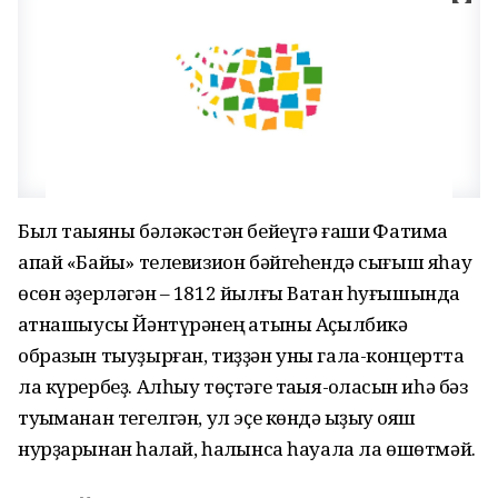
Был таҡыяны бәләкәстән бейеүгә ғашиҡ Фатима
апай «Байыҡ» телевизион бәйгеһендә сығыш яһау
өсөн әҙерләгән – 1812 йылғы Ватан һуғышында
ҡатнашыусы Йәнтүрәнең ҡатыны Аҫылбикә
образын тыуҙырған, тиҙҙән уны гала-концертта
ла күрербеҙ. Алһыу төҫтәге таҡыя-ҡолаҡсын иһә бәз
туҡыманан тегелгән, ул эҫе көндә ҡыҙыу ҡояш
нурҙарынан һаҡлай, һалҡынса һауала ла өшөтмәй.