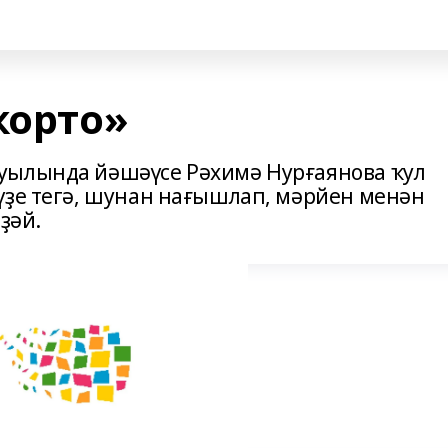
ҡорто»
уылында йәшәүсе Рәхимә Нурғаянова ҡул
үҙе тегә, шунан нағышлап, мәрйен менән
иҙәй.