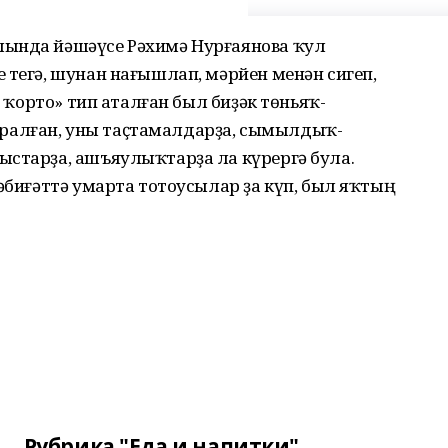
лында йәшәүсе Рәхимә Нурғаянова ҡул
 тегә, шунан нағышлап, мәрйен менән сигеп,
л ҡорто» тип аталған был биҙәк төньяҡ-
ралған, уны таҫтамалдарҙа, сымылдыҡ-
ыстарҙа, ашъяулыҡтарҙа ла күрергә була.
тәбиғәттә умарта тотоусылар ҙа күп, был яҡтың
Рубрика "Еда и напитки"