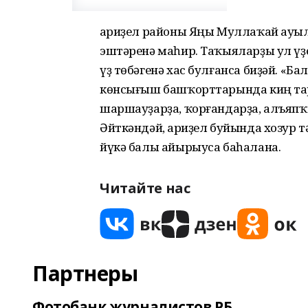
Ҡариҙел районы Яңы Муллаҡай ауы
эштәренә маһир. Таҡыяларҙы ул үҙе
үҙ төбәгенә хас булғанса биҙәй. «Ба
көнсығыш башҡорттарында киң та
шаршауҙарҙа, ҡорғандарҙа, алъяпҡ
Әйткәндәй, Ҡариҙел буйында хозур 
йүкә балы айырыуса баһалана.
Читайте нас
Партнеры
Фотобанк журналистов РБ