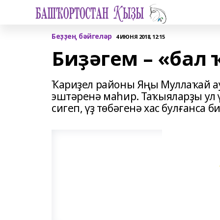
Беҙҙең бәйгеләр
4 ИЮНЯ 2018, 12:15
Биҙәгем – «бал 
Ҡариҙел районы Яңы Муллаҡай а
эштәренә маһир. Таҡыяларҙы ул 
сигеп, үҙ төбәгенә хас булғанса б