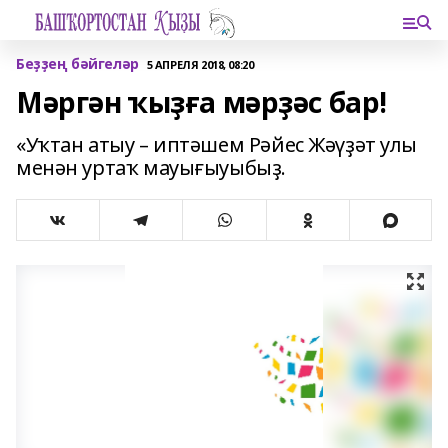
Беҙҙең бәйгеләр
5 АПРЕЛЯ 2018, 08:20
Мәргән ҡыҙға мәрҙәс бар!
«Уҡтан атыу – иптәшем Рәйес Жәүҙәт улы
менән уртаҡ мауығыуыбыҙ.