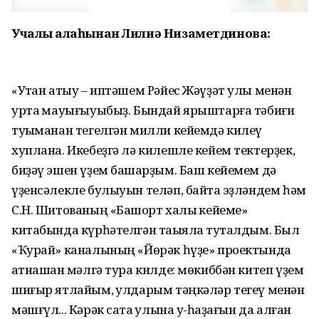
Учалы ҡалаһынан Лилиә Низаметдинова:
«Уҡтан атыу – иптәшем Рәйес Жәүҙәт улы менән
уртаҡ мауығыуыбыҙ. Бындай ярыштарға тәбиғи
туҡыманан тегелгән милли кейемдә килеү
хуплана. Икебеҙгә лә килешле кейем тектерҙек,
биҙәү эшен үҙем башҡарҙым. Баш кейемем дә
үҙенсәлекле булыуын теләп, байтаҡ эҙләндем һәм
С.Н. Шито­ваның «Башҡорт халыҡ кейеме»
китабында күрһәтелгән таҡыяла туҡталдым. Был
«Ҡурай» каналының «Йөрәк һүҙе» проектында
ҡатнашҡан мәлгә тура килде: мөкиббән китеп үҙем
шиғыр ят­лайым, ҡулдарым тәңкәләр тегеү менән
мәшғүл... Кәрәк саҡта ҡулына уҡ-һаҙағын да алған