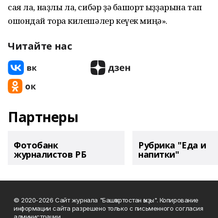
сая ла, наҙлы ла, сибәр ҙә башҡорт ҡыҙҙарына тап
ошондай торҡа килешәлер кеүек миңә».
Читайте нас
Партнеры
Фотобанк
Рубрика "Еда и
журналистов РБ
напитки"
© 2020-2026 Сайт журнала "Башҡортостан ҡыҙы". Копирование
информации сайта разрешено только с письменного согласия
администрации.