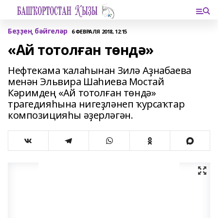
Беҙҙең бәйгеләр
6 ФЕВРАЛЯ 2018, 12:15
«Ай тотолған төндә»
Нефтекама ҡалаһынан Зилә Аҙнабаева
менән Эльвира Шаһиева Мостай
Кәримдең «Ай тотолған төндә»
трагедияһына нигеҙләнеп ҡурсаҡтар
композицияһы әҙерләгән.