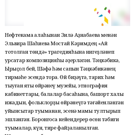
Нефтекама ҡалаһынан Зилә Аҙнабаева менән
Эльвира Шаһиева Мостай Кәримдең «Ай
тотолған төндә» трагедияһына нигеҙләнеп
ҡурсаҡтар композицияһы әҙерләгән. Тәңкәбикә,
Ырыҫҡол бей, Шәфәҡ һәм сапҡын Тәңкәбикәнең
тирмәһе эсендә тора. Өй биҙәүгә, тарих һәм
тыуған яҡты өйрәнеү музейы, этнография
кабинеттары, балалар баҡсаһына, башҡорт халыҡ
ижадын, фольклорҙы өйрәнеүгә тәғәйенләнгән
уйынсыҡтар туҡыманан, эсенә мамыҡ тултырып
эшләнгән. Боронғоса кейендерер өсөн тәбиғи
туҡымалар, күн, тире файҙаланылған.