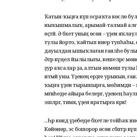
Ҡатын-ҡыҙға күп осраҡта көслө бул
ныҡышмалыҡ, арымай-талмай алға бар
өҫтәй. Ә бәхет уның өсөн – үҙен яҡла
тулы йорто, ҡайтып инер тупһаһы, әс
дауылдан ышыҡлаған ғаиләһе булыуы. Ш
Әгәр күңел йылылығы, кешеләрсә мөнәс
ҙур аҡсалар ҙа, алтын-көмөш тулы һар
итмәй уны. Үҙенең ерҙәге урынын, ға
ҡыҙға үҙенә тырышырға, мөһимдән – мөһи
мәғәнәһеҙҙе айыра белергә, үҙенең 
эшләргә, тимәк, үҙен яратырға кәрәк!
...Һәр көндә үҙебеҙҙе бәхетле тойһаҡ ин
Көйөнөр, эс бошорор өсөн сәбәптәр кү