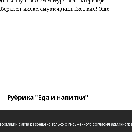
 донъя шул тиклем матур! Тағы ла еребеҙгә
берләтеп, ихлас, сыуаҡ яҙ килә. Бәхет килә! Ошо
Рубрика "Еда и напитки"
нформации сайта разрешено только с письменного согласия администра