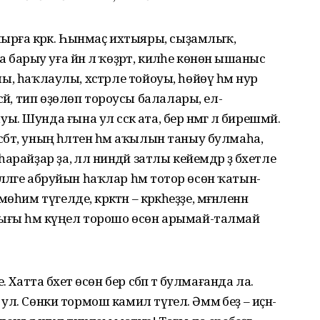
ырға кәрәк. Һынмаҫ ихтыяры, сыҙамлыҡ,
ыу уға йәнә лә ҡөҙрәт, киләһе көнөнә ышаныс
улы, һаҡлаулы, хәстәрле тойоуы, һөйөү һәм нур
әй, тип өҙөлөп тороусы балалары, ел-
унда ғына ул сәскә ата, бер нәмәгә лә бирешмәй.
әбәт, уның һәләтен һәм аҡылын таныу булмаһа,
айҙар ҙа, әллә ниндәй затлы кейемдәр ҙә бәхетле
иләләге абруйын һаҡлар һәм тотор өсөн ҡатын-
м түгелде, кәрәктән – кәрәкһеҙҙе, мәғәнәленән
һаулығы һәм күңел торошо өсөн арымай-талмай
е. Хатта бәхет өсөн бер сәбәп тә булмағанда ла.
п ул. Сөнки тормош камил түгел. Әммә беҙ – иҫән-