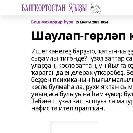
Баш мөхәррир һүҙе
25 МАРТА 2021, 10:54
Шаулап-гөрләп к
Ишеткәнегеҙ барҙыр, ҡатын-ҡыҙҙ
сыҙамлы тигәнде? Гүзәл заттар 
уларҙан, көслө заттан, ун йылға
ҡарағанда еңелерәк үткәрәбеҙ. 
беҙҙең психиканың һығылмалылы
көслө булмаһа ла, рухи яҡтан сым
уның әсә булыуына һәм ғүмер бүлә
Тәбиғәт гүзәл затты шуға ла матур
нәфис тә итеп яралтҡан.