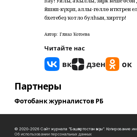
һау! Уйлы, аҡыллы, зирәк кеше өсөн
йәшнәп-күкрәп, аллы-гөллө итәктәрен ел
бәхетебеҙ ҡотло булһын, әхирәттәр!
Автор:
Гөлназ Ҡотоева
Читайте нас
Партнеры
Фотобанк журналистов РБ
© 2020-2026 Сайт журнала "Башҡортостан ҡыҙы". Копирование и
Об использовании персональных данных