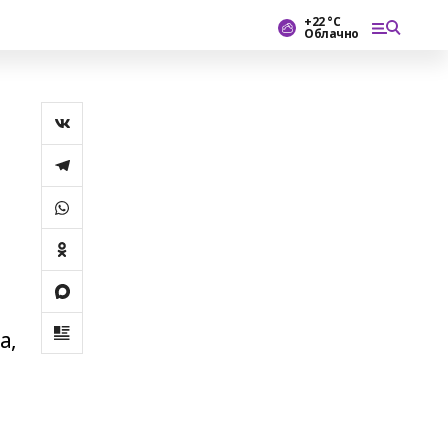
+22 °С
Облачно
а
а,