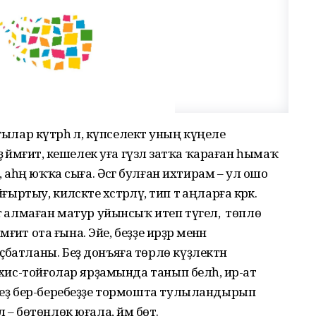
ылар күтәрһә лә, күпселектә уның күңеле
 йәмғиәт, кешелек уға гүзәл затҡа ҡараған һымаҡ
 аһәң юҡҡа сыға. Әсәгә булған ихтирам – ул ошо
ртыу, киләсәкте хәстәрләү, тип тә аңларға кәрәк.
ә алмаған матур уйынсыҡ итеп түгел, ә төплө
мғиәт ота ғына. Эйе, беҙҙе ирҙәр менән
ҫбатланы. Беҙ донъяға төрлө күҙлектән
, хис-тойғолар ярҙамында танып белһә, ир-ат
 беҙ бер-беребеҙҙе тормошта тулыландырып
лә – бөтөнлөк юғала, йәм бөтә.