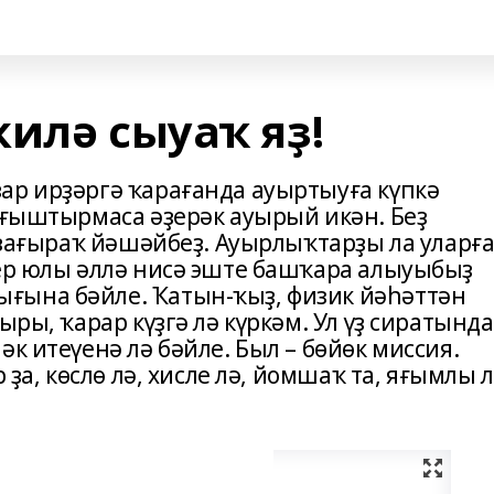
илә сыуаҡ яҙ!
ар ирҙәргә ҡарағанда ауыртыуға күпкә
сағыштырмаса әҙерәк ауырый икән. Беҙ
 оҙағыраҡ йәшәйбеҙ. Ауырлыҡтарҙы ла уларғ
Бер юлы әллә нисә эште башҡара алыуыбыҙ
ғына бәйле. Ҡатын-ҡыҙ, физик йәһәттән
ыры, ҡарар күҙгә лә күркәм. Ул үҙ сиратында
к итеүенә лә бәйле. Был – бөйөк миссия.
 ҙа, көслө лә, хисле лә, йомшаҡ та, яғымлы л