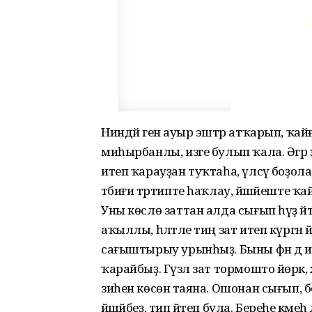
Ниндәй генә ауыр эштәр атҡарып, ҡайғ
миһырбанлы, изге булып ҡала. Әгәр ҙә
итеп ҡарауҙан туҡтаһа, үлсәү боҙола,
тәбиғи тәртипте һаҡлау, йәшәйеште ҡайғы
Уны көслө заттан алда сығып һүҙ әйт
аҡыллы, һәләтле тиң зат итеп күргән йә
сағыштырыу урынһыҙ. Быны фән дә и
ҡарайбыҙ. Гүзәл зат тормошто йөрәк
зиһен көсөнә таяна. Ошонан сығып,
йәшәйбеҙ, тип әйтеп була. Береһе кәмеһә 