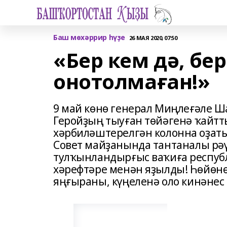
Баш мөхәррир һүҙе
26 МАЯ 2020, 07:50
«Бер кем дә, бе
онотолмаған!»
9 май көнө генерал Миңлеғәле 
Геройҙың тыуған төйәгенә ҡайтт
хәрбиләштерелгән колонна оҙаты
Совет майҙанында тантаналы р
тулҡынландырғыс ваҡиға респу
хәрефтәре менән яҙылды! Һөйөнө
яңғыраны, күңеленә оло кинәнес 