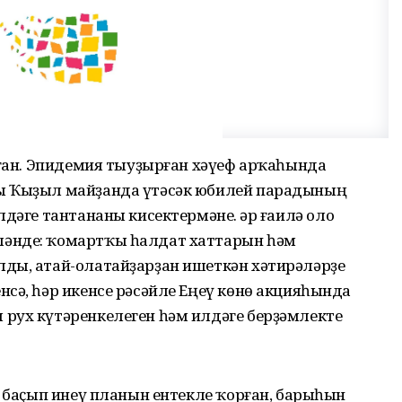
лған. Эпидемия тыуҙырған хәүеф арҡаһында
ы Ҡыҙыл майҙанда үтәсәк юбилей парадының
дәге тантананы кисектермәне. Һәр ғаилә оло
әнде: ҡомартҡы һалдат хат­тарын һәм
ды, атай-олатайҙарҙан ишеткән хәтирәләрҙе
сә, һәр икенсе рәсәйле Еңеү көнө акцияһында
рух күтәренкелеген һәм илдәге берҙәмлекте
ә баҫып инеү планын ентекле ҡорған, барыһын