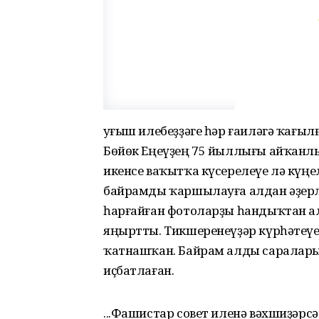
Һуғыш илебеҙҙәге һәр ғаиләгә ҡағы
Бөйөк Еңеүҙең 75 йыллығы айҡанл
икенсе ваҡытҡа күсерелеүе лә күңел
байрамды ҡаршылауға алдан әҙерл
һарғайған фотоларҙы һандыҡтан ал
яңыртты. Тикшеренеүҙәр күрһәтеүен
ҡатнашҡан. Байрам алды саралары 
иҫбатлаған.
...Фашистар совет иленә вәхшиҙәрс