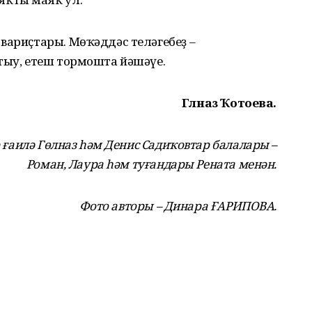
вариҫтары. Мөҡәддәс теләгебеҙ –
тыу, етеш тормошта йәшәүе.
Гөлназ Ҡотоева.
ғаилә Гөлназ һәм Денис Садиҡовтар балалары –
Роман, Лаура һәм туғандары Рената менән.
Фото авторы – Динара ҒАРИПОВА.