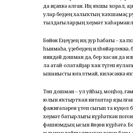
да иҫәпкә алған. Иң яҡшы ҡорал, а
улар беҙҙең халыҡтың ҡаҡшамаҫ р
тылдағыларҙың хеҙмәт ҡаһарманл
Бөйөк Еңеүҙең иң ҙур һабағы – ха
һынмаһа, үҙебеҙҙең илһөйәрлеккә,
ниндәй дошман да, бер ҡасан да из
ла атай-олатайҙар ҡан түгеп яулағ
ышанысты юғалтмай, киләсәккә яҡт
Төп дошман – ул уйһыҙ, моңһоҙ, 
юлын яҡтыртҡан ки­таптар яҙылған
фажиғәләрен үтеп сығып та күңел 
хеҙмәт батырлығы күрһәткән пого
фашизмдың ысын йөҙөн күрһәтә. Б
юлынан тайпылтмаған хәтер бағы, 