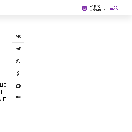
+18 °С
Облачно
шо
ын
лып