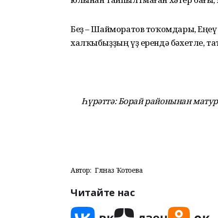
Беҙ – Шайморатов тоҡомдары, Еңеү 
халҡыбыҙҙың үҙ ерендә бәхетле, та
Һүрәттә:
Борай районынан матур 
Автор:
Гөлназ Ҡотоева
Читайте нас