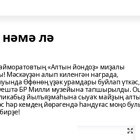
р нәмә лә
Шайморатовтың «Алтын йондоҙ» миҙалы
ы! Мәскәүҙән алып киленгән награда,
уында Өфөнөң үҙәк урамдары буйлап үткәс,
әүештә БР Милли музейына тапшырылды. О
бликабыҙ йылъяҙмаһына сыуаҡ майҙың алт
с һәр кемдең йөрәгендә һандуғас моңо бу
бирҙе!