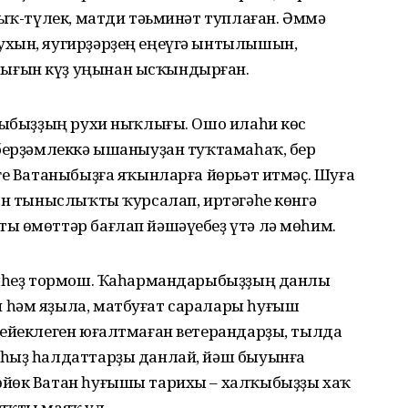
ҙыҡ-түлек, матди тәьминәт туплаған. Әммә
ухын, яугирҙәрҙең еңеүгә ынтылышын,
ығын күҙ уңынан ысҡындырған.
лҡыбыҙҙың рухи ныҡлығы. Ошо илаһи көс
 берҙәмлеккә ышаныуҙан туҡтамаһаҡ, бер
ге Ватаныбыҙға яҡынларға йөрьәт итмәҫ. Шуға
ан тыныслыҡты ҡурсалап, иртәгәһе көнгә
ы өмөттәр бағлап йәшәүебеҙ үтә лә мөһим.
ғәмһеҙ тормош. Ҡаһармандарыбыҙҙың данлы
 һәм яҙыла, матбуғат саралары һуғыш
бейеклеген юғалтмаған ветерандарҙы, тылда
нһыҙ һалдаттарҙы данлай, йәш быуынға
өйөк Ватан һуғышы тарихы – халҡыбыҙҙы хаҡ
яҡты маяҡ ул.