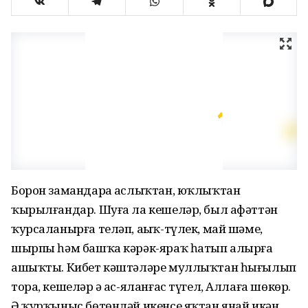
Борон замандарҙа аслыҡтан, юҡлыҡтан
ҡырылғандар. Шуға ла кешеләр, был афәттән
ҡурсаланырға теләп, аҙыҡ-түлек, май шәме,
шырпы һәм башҡа кәрәк-яраҡ һатып алырға
ашыҡты. Кибет кәштәләре муллыҡтан һығылып
тора, кешеләр ҙә ас-яланғас түгел, Аллаға шөкөр.
Ә ҡурҡыныс бөтөнләй икенсе яҡтан янай икән,