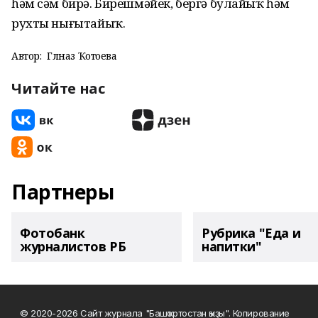
һәм сәм бирә. Бирешмәйек, бергә булайыҡ һәм
рухты нығытайыҡ.
Автор:
Гөлназ Ҡотоева
Читайте нас
Партнеры
Фотобанк
Рубрика "Еда и
журналистов РБ
напитки"
© 2020-2026 Сайт журнала "Башҡортостан ҡыҙы". Копирование