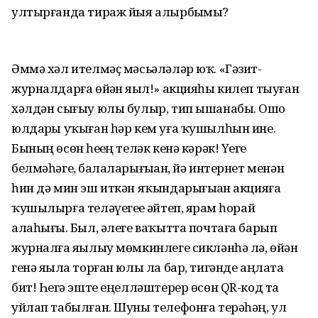
ултырғанда тираж йыя алырбыҙмы?
Әммә хәл ителмәҫ мәсьәләләр юҡ. «Гәзит-
журналдарға өйҙән яҙыл!» акцияһы килеп тыуған
хәлдән сығыу юлы булыр, тип ышанабыҙ. Ошо
юлдарҙы уҡыған һәр кем уға ҡушылһын ине.
Бының өсөн һеҙҙең теләк кенә кәрәк! Үҙегеҙ
белмәһәгеҙ, балаларығыҙҙан, йә интернет менән
һин дә мин эш иткән яҡындарығыҙҙан акцияға
ҡушылырға теләүегеҙҙе әйтеп, ярҙам һорай
алаһығыҙ. Был, әлеге ваҡытта почтаға барып
журналға яҙылыу мөмкинлеге сикләнһә лә, өйҙән
генә яҙыла торған юлы ла бар, тигәнде аңлата
бит! Һеҙгә эште еңелләштерер өсөн QR-код та
уйлап табылған. Шуны телефонға терәһәң, ул