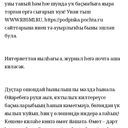
уны таный һәм һеҙҙе шунда уҡ баҫмабыҙға яҙҙыра
торған ергә сығарып ҡуя! Унан тыш
WWW.RBSMI.RU, https://podpiska.pochta.ru
сайттарына инеп тә ауырлыҡһыҙ быны эшләп
була.
Интернеттан яҙылһағыҙ ҙа, журнал һеҙгә почта аша
киләсәк.
Дуҫтар ошондай һынылышлы мәлдә һынала.
Өйҙәребеҙгә рухи аҙыҡ, яҡтылыҡ килтереүсе
баҫмаларыбыҙҙың һанын кәметмәүҙә, бөгөндән үк
яҙылып ҡуйып, һин үҙ өлөшөңдө индерә алаһың!
Кешене киләһе көнгә өмөт йәшәтә. Өмөт – дәрт