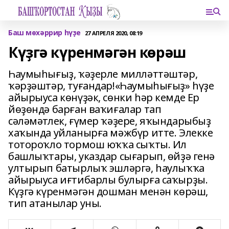
Баш мөхәррир һүҙе
27 АПРЕЛЯ 2020, 08:19
Күҙгә күренмәгән көрәш
Һаумыһығыҙ, ҡәҙерле милләттәштәр,
ҡәрҙәштәр, туғандар!«Һаумыһығыҙ» һүҙе
айырыуса көнүҙәк, сөнки һәр кемде Ер
йөҙөндә барған ваҡиғалар тап
сәләмәтлек, ғүмер ҡәҙере, яҡындарыбыҙ
хаҡында уйланырға мәжбүр итте. Элекке
тотороҡло тормош юҡҡа сыҡты. Ил
башлыҡтары, указдар сығарып, өйҙә генә
ултырып батырлыҡ эшләргә, һаулыҡҡа
айырыуса иғтибарлы булырға саҡырҙы.
Күҙгә күренмәгән дошман менән көрәш,
тип атанылар уны.