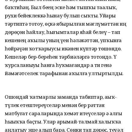
баҡтиһәң. Был беҙҙең эске һәм тышҡы таҙалыҡ,
рухи бейеклеккә һынау булып сыҡты. Уйҙарҙы
тәртиптә тотоу, өҫкә ябырылған мәғлүмәттән иң
дөрөҫөн һайлау, һығымталар яһай белеү – тап
кешенең аҡылы уның үҙен һәләкәттән, упҡынға
һөйрәүҙән ҡотҡарыусы икәнен күптәр төшөндө.
Кешеләр бер-береһен тәрбиәләргә тотондо. Үҙ
ҡурсаланыуҙы һанға һуҡмағандар ҙа тиҙ генә
йәмәғәтселек тарафынан аҡылға ултыртылды.
Ошондай ҡатмарлы заманда табиптар, аҙыҡ-
түлек етештереүселәр менән бер рәттән
матбуғат сараларында хеҙмәт итеүселәр ҙә алғы
һыҙыҡҡа баҫты. Улар арымай-талмай халыҡҡа
аңлатыу эше алып бара. Сөнки тап дөрөҫ, теүәл