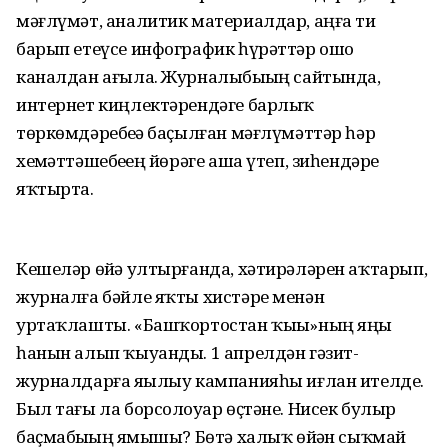
мәғлүмәт, аналитик материалдар, аңға тиҙ
барып етеүсе инфографик һүрәттәр ошо
каналдан ағыла. Журналыбыҙҙың сайтында,
интернет киңлектәрендәге барлыҡ
төркөмдәребеҙҙә баҫылған мәғлүмәттәр һәр
хеҙмәттәшебеҙҙең йөрәге аша үтеп, зиһендәрҙе
яҡтырта.
Кешеләр өйҙә ултырғанда, хәтирәләрен аҡтарып,
журналға бәйле яҡты хистәре менән
уртаҡлашты. «Башҡортостан ҡыҙы»ның яңы
һанын алып ҡыуанды. 1 апрелдән гәзит-
журналдарға яҙылыу кампанияһы иғлан ителде.
Был тағы ла борсолоуҙар өҫтәне. Нисек булыр
баҫмабыҙҙың яҙмышы? Бөтә халыҡ өйҙән сыҡмай