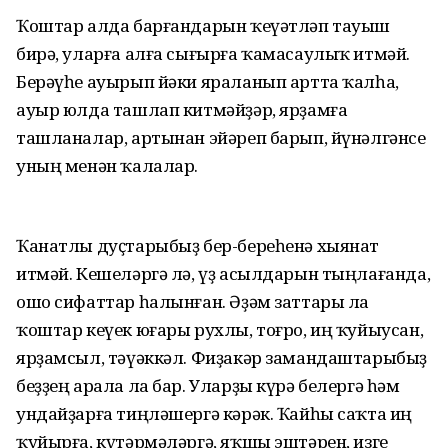
Ҡоштар алда барғандарын ҡеүәтләп тауыш
бирә, уларға алға сығырға ҡама­саулыҡ итмәй.
Берәүһе ауырып йәки яра­ланып артта ҡалһа,
ауыр юлда ташлап китмәйҙәр, ярҙамға
ташланалар, артынан эйәреп барып, йүнәлгәнсе
уның менән ҡалалар.
Ҡанатлы дуҫтарыбыҙ бер-береһенә хы­янат
итмәй. Кешеләргә лә, үҙ асылдарын тыңлағанда,
ошо сифаттар һалынған. Әҙәм заттары ла
ҡоштар кеүек юғары рухлы, тоғро, иң ҡуйыусан,
ярҙамсыл, тәүәккәл. Фиҙакәр замандаштарыбыҙ
беҙҙең арала ла бар. Уларҙы күрә белергә һәм
ундайҙарға тиңләшергә кәрәк. Ҡайһы саҡта иң
ҡуйырға, күтәрмәләргә, яҡшы эштәрен, изге