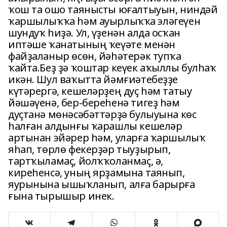
ҡош та ошо таянысты юғалтыуын, ниндәй
ҡаршылыҡҡа һәм ауырлыҡҡа эләгеүен
шундуҡ һиҙә. Ул, үҙенән алда осҡан
иптәше ҡанатының ҡеүәте менән
файҙаланыр өсөн, йәһәтерәк тупҡа
ҡайта.Беҙ ҙә ҡоштар кеүек аҡыллы булһаҡ
икән. Шул ваҡытта йәмғиәтебеҙҙе
күтәрергә, кешеләрҙең дуҫ һәм татыу
йәшәүенә, бер-береһенә тигеҙ һәм
дуҫтанә мөнәсәбәттәрҙә булыуына көс
һалған алдынғы ҡарашлы кешеләр
артынан эйәрер һәм, уларға ҡаршылыҡ
яһап, төрлө фекерҙәр тыуҙырып,
тартҡыламаҫ, йолҡҡоланмаҫ, ә,
киреһенсә, уның ярҙамына таянып,
яурынына ышыҡланып, алға барырға
ғына тырышыр инек.