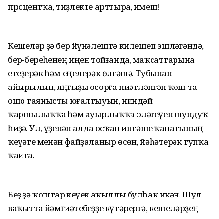
процентҡа, тиҙлекте арттыра, имеш!
Кешеләр ҙә бер йүнәлештә килешеп эшләгәндә,
бер-береһенең иңен тойғанда, маҡсаттарына
етеҙерәк һәм еңелерәк өлгәшә. Тубынан
айырылып, яңғыҙы осорға ниәтләнгән ҡош та
ошо таянысты юғалтыуын, ниндәй
ҡаршылыҡҡа һәм ауырлыҡҡа эләгеүен шундуҡ
һиҙә. Ул, үҙенән алда осҡан иптәше ҡанатының
ҡеүәте менән файҙаланыр өсөн, йәһәтерәк тупҡа
ҡайта.
Беҙ ҙә ҡоштар кеүек аҡыллы булһаҡ икән. Шул
ваҡытта йәмғиәтебеҙҙе күтәрергә, кешеләрҙең