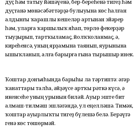
дуҫ һәм татыу йәшәүенә, бер-береһенә тигеҙ һәм
дуҫтанә мөнәсәбәттәрҙә булыуына көс һалған
алдынғы ҡарашлы кешеләр артынан эйәрер
һәм, уларға ҡаршылыҡ яһап, төрлө фекерҙәр
тыуҙырып, тартҡыламаҫ, йолҡҡоланмаҫ, ә,
киреһенсә, уның ярҙамына таянып, яурынына
ышыҡланып, алға барырға ғына тырышыр инек.
Ҡоштар донъяһында барыһы ла тәртиптә: әгәр
ҡанаттары талһа, әйҙәүсе артҡы рәткә күсә, ә
икенсеһе уның урынын биләй. Ауыр эште бит
алмаш-тилмәш эшләгәндә, ул еңелләшә. Тимәк,
ҡоштар ауырлыҡты тигеҙ бүлешә белә. Берәүгә
генә көс төшөрмәй.