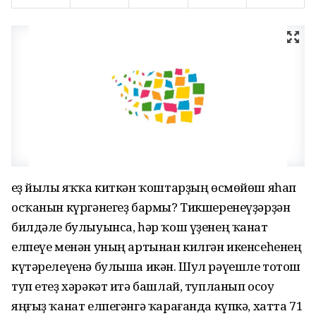
Һеҙ йылы яҡҡа киткән ҡоштарҙың өсмөйөш яһап
осҡанын күргәнегеҙ бармы? Тикшере­неүҙәрҙән
билдәле булыуынса, һәр ҡош үҙенең ҡанат
елпеүе менән уның артынан килгән икенсеһенең
күтәрелеүенә булыша икән. Шул рәүешле тотош
туп етеҙ хәрәкәт итә башлай, тупланып осоу
яңғыҙ ҡанат елпегәнгә ҡарағанда күпкә, хатта 71