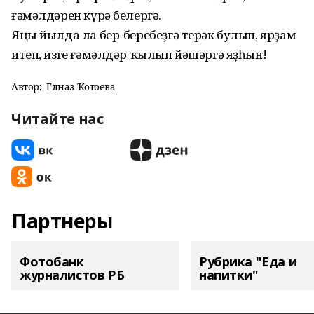
ғәмәлдәрен күрә белергә.
Яңы йылда ла бер-беребеҙгә терәк булып, ярҙам
итеп, изге ғәмәлдәр ҡылып йәшәргә яҙһын!
Автор:
Гөлназ Ҡотоева
Читайте нас
Партнеры
Фотобанк
Рубрика "Еда и
журналистов РБ
напитки"