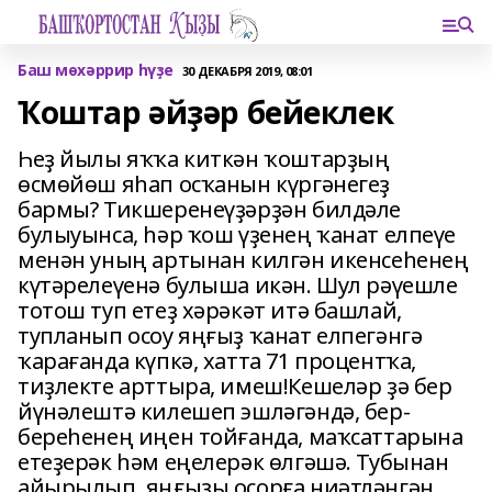
Баш мөхәррир һүҙе
30 ДЕКАБРЯ 2019, 08:01
Ҡоштар әйҙәр бейеклек
Һеҙ йылы яҡҡа киткән ҡоштарҙың
өсмөйөш яһап осҡанын күргәнегеҙ
бармы? Тикшере­неүҙәрҙән билдәле
булыуынса, һәр ҡош үҙенең ҡанат елпеүе
менән уның артынан килгән икенсеһенең
күтәрелеүенә булыша икән. Шул рәүешле
тотош туп етеҙ хәрәкәт итә башлай,
тупланып осоу яңғыҙ ҡанат елпегәнгә
ҡарағанда күпкә, хатта 71 процентҡа,
тиҙлекте арттыра, имеш!Кешеләр ҙә бер
йүнәлештә килешеп эшләгәндә, бер-
береһенең иңен тойғанда, маҡсаттарына
етеҙерәк һәм еңелерәк өлгәшә. Тубынан
айырылып, яңғыҙы осорға ниәтләнгән