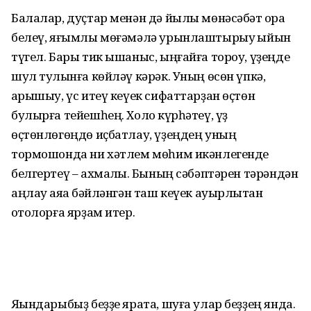
Балалар, дуҫтар менән дә йылы мөнәсәбәт ҡора
белеү, яғымлы мөғәмәлә урынлаштырыу ҡыйын
түгел. Бары тик ышаныс, ыңғайға тороу, үҙеңде
шул тулҡынға көйләү кәрәк. Уның өсөн үпкә,
ҡарышыу, үс итеү кеүек сифаттарҙан өҫтөн
булырға тейешһең. Холоҡ күрһәтеү, үҙ
өҫтөнлөгөңдө иҫбатлау, үҙеңдең уның
тормошонда ни хәтлем мөһим икәнлегенде
белгертеү – ахмаҡлыҡ. Бының сәбәптәрен тәрәндән
аңлау аяҡҡа бәйләнгән таш кеүек ауырлыҡтан
ҡотолорға ярҙам итер.
Яҡындарыбыҙ беҙҙе ярата, шуға улар беҙҙең янда.