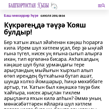
Баш мөхәррир һүҙе
6 ИЮЛЯ 2018, 08:04
Күкрәгеңдә тәүҙә Ҡояш
булдыр!
Бер ҡатын аҡыл эйәһенән кәңәш һорарға
килә. Ирем шул хәтлем уҫал, бер ҙә ыңғай
ғына түгел, нисек уң яғына сығып алырға
икән, тип өҙгөләнә бисара. Аҡһаҡалдың
кәңәше шул була: урмандағы тере
арыҫландың мыйығын ҡырҡып алып
өтөп иреңдең бутҡаһына бутап ашат,
шунда холҡо йомшарыр, һиңә мөхәббәте
артыр, ти. Ҡатын был кәңәшкә тәүҙә бик
ҡайғыра, нисек арыҫлан тиклем
арыҫланға яҡын килә алһын? Әммә уның
мөнәсәбәттәрен яйларға шул хәтлем