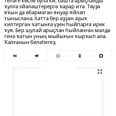
теләге көслө була ки, башта арыҫланды
ҡулға эйәләштерергә ҡарар итә. Тәүҙә
яҡын да ебәрмәгән януар яйлап
тыныслана. Хатта бер аҙҙан аҙыҡ
килтергән ҡатынға үҙен һыйпарға ирек
ҡуя. Бер шулай арыҫлан һыйланған мәлдә
генә ҡатын уның мыйығын ҡырҡып ала.
Ҡалғанын беләһегеҙ.