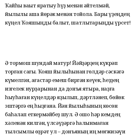
Ҡайһы ваҡыт яратыу һүҙ менән әйтелмәй,
йылылыҡ аша йөрәк менән тойола. Бары үҙеңдең
күңел Ҡояшыңды балҡыт, шатлыҡтарыңды үрсет!
Ә тормош шундай матур! Йәйҙәрҙең күкрәп
торған сағы. Ҡояш йылыһынан гөлдәр сәскәгә
күмелгән, ағастар емеш биргән кеүек, һеҙҙең
изгелек нурҙарынан да донъя яҡтыра, наҙға
һыуһаған күңелдәр яҙылып, дәртләнеп, бөйөк
эштәргә ең һыҙғана. Йән йылыһының көсөн
баһалап еткермәйбеҙ шул. Ә ошо һәр кемдең
хәленән килгән, үлсәүҙәргә һалынмаған
тылсымлы ҡөҙрәт ул – донъяның иң мөғжизәүи