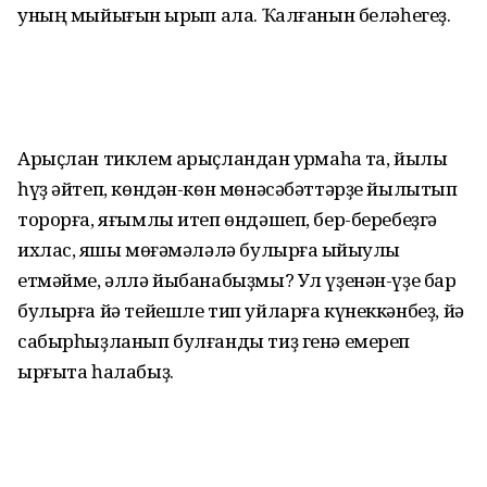
уның мыйығын ҡырҡып ала. Ҡалғанын беләһегеҙ.
Арыҫлан тиклем арыҫландан ҡурҡмаһаҡ та, йылы
һүҙ әйтеп, көндән-көн мөнәсәбәттәрҙе йылытып
торорға, яғымлы итеп өндәшеп, бер-беребеҙгә
ихлас, яҡшы мөғәмәләлә булырға ҡыйыулыҡ
етмәйме, әллә йыбанабыҙмы? Ул үҙенән-үҙе бар
булырға йә тейешле тип уйларға күнеккәнбеҙ, йә
сабырһыҙланып булғанды тиҙ генә емереп
ырғыта һалабыҙ.