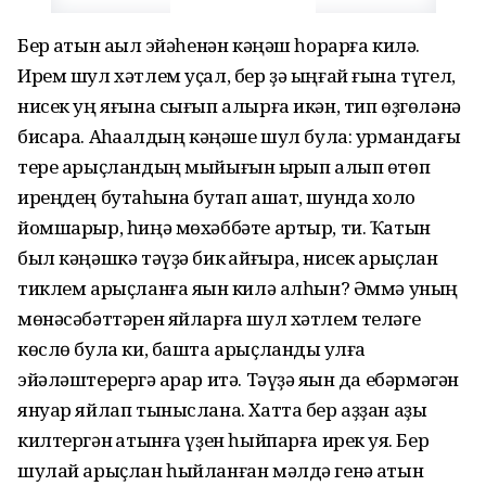
Бер ҡатын аҡыл эйәһенән кәңәш һорарға килә.
Ирем шул хәтлем уҫал, бер ҙә ыңғай ғына түгел,
нисек уң яғына сығып алырға икән, тип өҙгөләнә
бисара. Аҡһаҡалдың кәңәше шул була: урмандағы
тере арыҫландың мыйығын ҡырҡып алып өтөп
иреңдең бутҡаһына бутап ашат, шунда холҡо
йомшарыр, һиңә мөхәббәте артыр, ти. Ҡатын
был кәңәшкә тәүҙә бик ҡайғыра, нисек арыҫлан
тиклем арыҫланға яҡын килә алһын? Әммә уның
мөнәсәбәттәрен яйларға шул хәтлем теләге
көслө була ки, башта арыҫланды ҡулға
эйәләштерергә ҡарар итә. Тәүҙә яҡын да ебәрмәгән
януар яйлап тыныслана. Хатта бер аҙҙан аҙыҡ
килтергән ҡатынға үҙен һыйпарға ирек ҡуя. Бер
шулай арыҫлан һыйланған мәлдә генә ҡатын