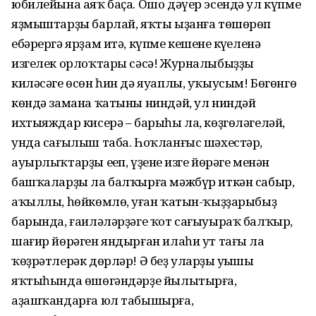
юбилейына аяҡ баҫа. Ошо дәүер эсендә ул күпме
яҙмыштарҙы барлай, яҡты ыҙанға төшөрөп
ебәрергә ярҙам итә, күпме кешенең күңеленә
изгелек орлоҡтары сәсә! Журналыбыҙҙың
киләсәге өсөн һин дә яуаплы, уҡыусым! Бөгөнгө
көндә замана ҡатыны ниндәй, ул ниндәй
ихтыяждар кисерә – барыһы ла, көҙгөләгеләй,
унда сағылыш таба. Һоҡланғыс шәхестәр,
ауырлыҡтарҙы еңеп, үҙенең изге йөрәге менән
башҡаларҙы ла балҡырға мәжбүр иткән сабыр,
аҡыллы, һөйкөмлө, уңған ҡатын-ҡыҙҙарыбыҙ
барында, ғаиләләрҙәге ҡот сағыуыраҡ балҡыр,
шағир йөрәген яндырған илаһи ут тағы ла
ҡөҙрәтлерәк дөрләр! Ә беҙ уларҙың уңышы
яҡтыһында өшөгәндәрҙе йылытырға,
аҙашҡандарға юл табышырға,