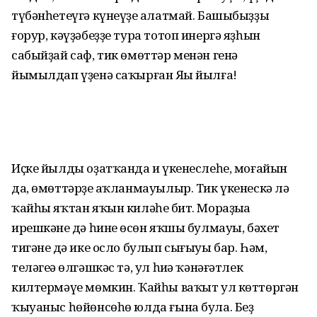
түбәнһетеүгә күнеүҙе аңлатмай. Башыбыҙҙы
ғорур, кәүҙәбеҙҙе тура тотоп инергә яҙһын
сабыйҙай саф, тик өмөттәр менән генә
йымылдап үҙенә саҡырған Яңы йылға!
Иҫке йылды оҙатҡанда иң үкенеслеһе, моғайын
да, өмөттәрҙең аҡланмауылыр. Тик үкенескә лә
ҡайһы яҡтан яҡын киләһең бит. Мораҙыңа
ирешкәнең дә һинең өсөн яҡшы булмауы, бәхет
тигәнең дә ике осло булып сығыуы бар. Һәм,
теләгеңә өлгәшкәс тә, ул һиңә ҡәнәғәтлек
килтермәүе мөмкин. Ҡайһы ваҡыт ул көттөргән
ҡыуаныс һөйөнсөһө юлда ғына була. Беҙ