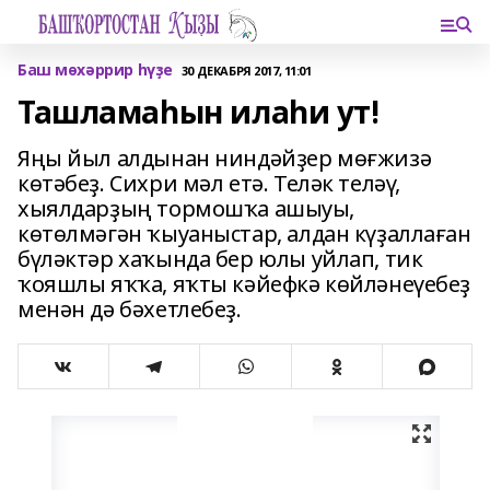
Баш мөхәррир һүҙе
30 ДЕКАБРЯ 2017, 11:01
Ташламаһын илаһи ут!
Яңы йыл алдынан ниндәйҙер мөғжизә
көтәбеҙ. Сихри мәл етә. Теләк теләү,
хыялдарҙың тормошҡа ашыуы,
көтөлмәгән ҡыуаныстар, алдан күҙаллаған
бүләктәр хаҡында бер юлы уйлап, тик
ҡояшлы яҡҡа, яҡты кәйефкә көйләнеүебеҙ
менән дә бәхетлебеҙ.