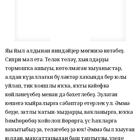
Яңы йыл алдынан ниндәйҙер мөғжизә көтәбеҙ.
Сихри мәл етә. Теләк теләү, хыялдарҙың
тормошҡа ашыуы, көтөлмәгән ҡыуаныстар,
алдан күҙаллаған бүләктәр хаҡында бер юлы
уйлап, тик ҡояшлы яҡҡа, яҡты кәйефкә
көйләнеүебеҙ менән дә бәхетлебеҙ. Эҙләгән
кешегә ҡыйралырға сәбәптәр етерлек ул. Әммә
беҙҙең, затлы ҡатын-ҡыҙҙарҙың, ваҡланырға, юҡҡа
һөмһөрөбөҙ ҡойолоп йөрөргә, үс һаҡларға
ваҡытыбыҙ ҙа, теләгебеҙ ҙә юҡ! Әммә был ҡыуған
юлдан, маҡсаттарыңдан баш тартыуҙы, үҙеңде