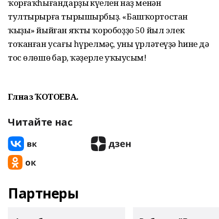
ҡорғаҡһығандарҙың күңелен наҙ менән
тултырырға тырышырбыҙ. «Башҡортостан
ҡыҙы» йыйған яҡты ҡоробоҙҙоң 50 йыл элек
тоҡанған усағы һүрелмәҫ, уны үрләтеүҙә һинең дә
тос өлөшөң бар, ҡәҙерле уҡыусым!
Гөлназ ҠОТОЕВА.
Читайте нас
Партнеры