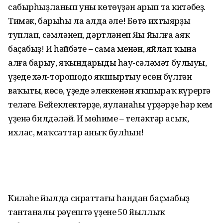
сабырһыҙланып уны көтөүҙән арып та китәбеҙ.
Тимәк, барыһы ла алда әле! Бөтә ихтыярҙы
туплап, сәмләнеп, дәртләнеп Яңы йылға аяҡ
баҫабыҙ! Иң һәйбәте – сама менән, яйлап ҡына
алға барыу, яҡындарыңдың һау-сәләмәт булыуы,
үҙеңдең хәл-торошоңдо яҡшыртыу өсөн бүлгән
ваҡытың, көсөң, үҙеңде элеккенән яҡшыраҡ күрергә
теләгең. Бейеклектәрҙе, яуланаһы үрҙәрҙе һәр кем
үҙенә билдәләй. Иң мөһиме – теләктәр асыҡ,
ихлас, маҡсаттар аныҡ булһын!
Киләһе йылда сираттағы һандан баҫмабыҙ
тантаналы рәүештә үҙенең 50 йыллыҡ