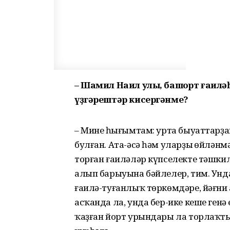
– Шамил Наил улы, башҡорт ғаил
үҙгәрештәр кисергәнме?
– Минең һығымтам: урта быуаттарҙа
булған. Ата-әсә һәм уларҙың өйлән
торған ғаиләләр күпселекте тәшки
алып барыуына бәйлелер, тим. Унда
ғаилә-туғанлыҡ төркөмдәре, йәғни 
асҡанда ла, унда бер-ике кеше ген
ҡаҙған йорт урындары ла торлаҡтың