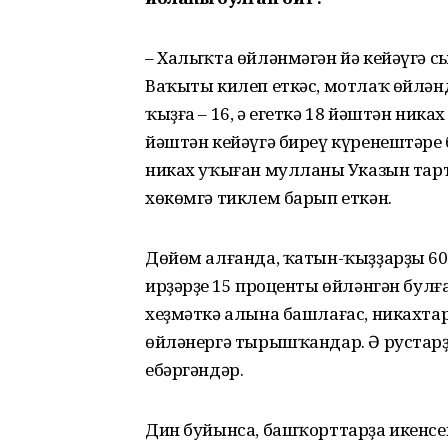
– Халыҡта өйләнмәгән йә кейәүгә 
Ваҡыты килеп еткәс, мотлаҡ өйләнд
ҡыҙға – 16, ә егеткә 18 йәштән ника
йәштән кейәүгә биреү күренештәре б
никах уҡыған мулланың Указын тарт
хөкөмгә тиклем барып еткән.
Дөйөм алғанда, ҡатын-ҡыҙҙарҙың 60
ирҙәрҙең 15 проценты өйләнгән булғ
хеҙмәткә алына башлағас, никахтар
өйләнергә тырышҡандар. Ә рустарҙа
ебәргәндәр.
Дин буйынса, башҡорттарҙа икенсе