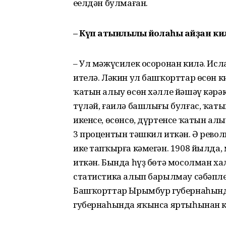
еңелдән булмаған.
– Күп ҡатынлылыҡ йолаһы ҡайҙан ки
– Ул мәжүсилек осоронан килә. Ис
ителә. Ләкин ул башҡорттар өсөн к
ҡатын алыу өсөн хәлле йәшәү кәрә
түләй, ғаилә башлығы булғас, ҡат
икенсе, өсөнсө, дүртенсе ҡатын ал
3 процентын тәшкил иткән. Ә рево
ике тапҡырға кәмегән. 1908 йылда,
иткән. Бында һүҙ бөтә мосолман х
статистика алып барылмау сәбәпле
Башҡорттар Ырымбур губернаһында
губернаһында яҡынса яртыһынан к