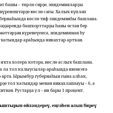
ат башы – төрлө сирҙең, эпидемияларҙың
 күренештәрҙең көслө сағы. Халыҡ күпләп
бернаһында көслө тиф эпидемияһы башлана.
йәҙҙәрендә башҡорттарҙың һаны өстән бер
әттәрҙән күренеүенсә, эпидемиянан һуң
н ҡатындар араһында никахтар артҡан.
ң яҡта холера ҡотора, көслө аслыҡ башлана.
да ла тол ҡалыусылар араһында икенсегә
р арта. Ырымбур губернаһын ғына алһаҡ,
рҙең тол ҡатындар менән никахлашыуы – 6, ә
иткән. Рустарҙа ул – ни бары 1 процент.
аныштырып өйләндереү, еңгәһен алып биреү