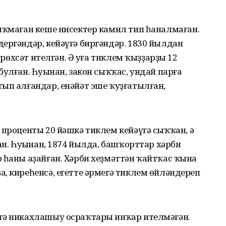
сыҡмаған кеше нисектер камил тип һаналмаған.
ергәндәр, кейәүгә биргәндәр. 1830 йылдан
х рөхсәт ителгән. Ә уға тиклем ҡыҙҙарҙы 12
улған. Һуңынан, закон сыҡҡас, ундай парға
ып алғандар, енәйәт эше ҡуҙғатылған,
 проценты 20 йәшкә тиклем кейәүгә сыҡҡан, ә
ан. Һуңынан, 1874 йылда, башҡорттар хәрби
 һаны аҙайған. Хәрби хеҙмәттән ҡайтҡас ҡына
, киреһенсә, егетте әрмегә тиклем өйләндереп
гә никахлашыу осраҡтары инҡар ителмәгән.