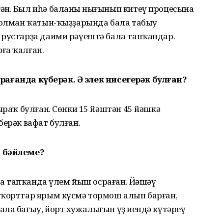
ән. Был иһә баланың нығынып китеү процесына
осолман ҡатын-ҡыҙҙарында бала табыу
 рустарҙа даими рәүештә бала тапҡандар.
ға ҡалған.
ҡарағанда күберәк. Ә элек нисегерәк булған?
ыраҡ булған. Сөнки 15 йәштән 45 йәшкә
берәк вафат булған.
н бәйлеме?
ала тапҡанда үлем йыш осраған. Йәшәү
шҡорттар ярым күсмә тормош алып барған,
ла бағыу, йорт хужалығын үҙ иңендә күтәреү