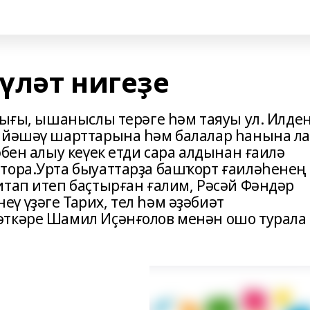
әүләт нигеҙе
лығы, ышаныслы терәге һәм таяуы ул. Илде
, йәшәү шарттарына һәм балалар һанына л
әбен алыу кеүек етди сара алдынан ғаилә
тора.Урта быуаттарҙа башҡорт ғаиләһенең
итап итеп баҫтырған ғалим, Рәсәй Фәндәр
ү үҙәге Тарих, тел һәм әҙәбиәт
әткәре Шамил Иҫәнғолов менән ошо турала