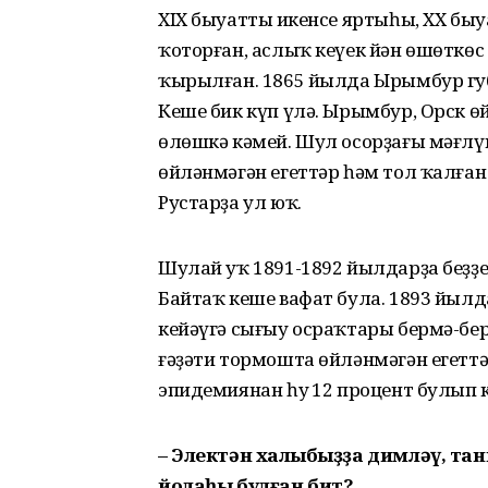
XIX быуаттың икенсе яртыһы, XX быу
ҡоторған, аслыҡ кеүек йән өшөткөс
ҡырылған. 1865 йылда Ырымбур гу
Кеше бик күп үлә. Ырымбур, Орск ө
өлөшкә кәмей. Шул осорҙағы мәғлүм
өйләнмәгән егеттәр һәм тол ҡалға
Рустарҙа ул юҡ.
Шулай уҡ 1891-1892 йылдарҙа беҙҙе
Байтаҡ кеше вафат була. 1893 йыл
кейәүгә сығыу осраҡтары бермә-бе
ғәҙәти тормошта өйләнмәгән егеттә
эпидемиянан һуң 12 процент булып к
– Электән халҡыбыҙҙа димләү, т
йолаһы булған бит?