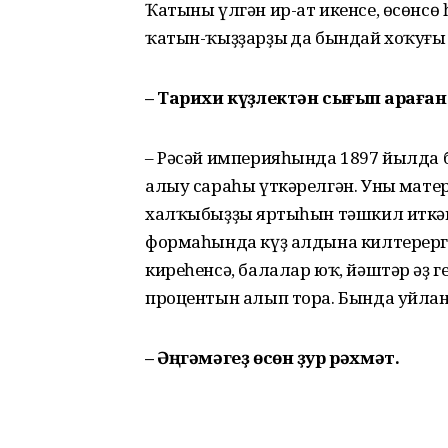
Ҡатыны үлгән ир-ат икенсе, өсөнсө
ҡатын-ҡыҙҙарҙың да бындай хоҡуғы 
– Тарихи күҙлектән сығып ҡараға
– Рәсәй империяһында 1897 йылда б
алыу сараһы үткәрелгән. Уның мат
халҡыбыҙҙың яртыһын тәшкил иткә
формаһында күҙ алдына килтерергә мө
киреһенсә, балалар юҡ, йәштәр әҙ г
процентын алып тора. Бында уйлан
– Әңгәмәгеҙ өсөн ҙур рәхмәт.