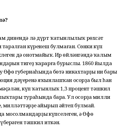
лә?
лам динендә лә дүрт ҡатынлылыҡ рөхсәт
иң таралған күренеш булмаған. Сөнки күп
клеген дә онотмайыҡ. Ир өйләнгәндә ҡалым
ындарын тигеҙ ҡарарға бурыслы. 1860 йылда
ыу Өфө губернаһында бөтә никахтарҙың ни бары
люция дәүеренә яҡынлашҡан осорҙа был һан
 мәҫәлән, күп ҡатынлыҡ 1,3 процент тәшкил
алыҡтары тураһында бара. Ул осорҙа милли
, милләттәрҙе айырып әйтеп булмай.
 мосолмандарҙың күпселеген, ә Өфө
үберәген тәшкил иткән.