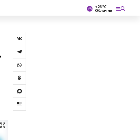
+26 °С
Облачно
ң
а