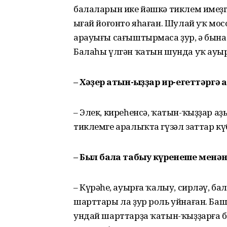
балаларын ике йәшкә тиклем имеҙг
ыңғай йоғонто яһаған. Шулай уҡ м
арауығы сағыштырмаса ҙур, ә бына
Балаһы үлгән ҡатын шунда уҡ ауыр
– Хәҙер ҡатын-ҡыҙҙар ир-егеттәргә 
– Элек, киреһенсә, ҡатын-ҡыҙҙар аҙ
тиклемге аралыҡта гүзәл заттар кү
– Был бала табыу күренеше менә
– Күрәһең, ауырға ҡалыу, сирләү, б
шарттары ла ҙур роль уйнаған. Ба
ундай шарттарҙа ҡатын-ҡыҙҙарға ба