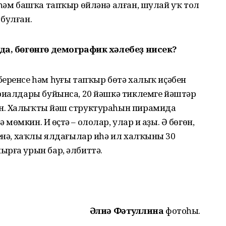
 һәм башҡа тапҡыр өйләнә алған, шулай уҡ тол
булған.
нда, бөгөнгө демографик хәлебеҙ нисек?
еренсе һәм һуңғы тапҡыр бөтә халыҡ иҫәбен
ериалдары буйынса, 20 йәшкә тиклемге йәштәр
н. Халыҡтың йәш структураһын пирамида
мкин. Иң өҫтә – ололар, улар иң аҙы. Ә бөгөн,
енә, хаҡлы ялдағылар иһә ил халҡының 30
ырға урын бар, әлбиттә.
Әлиә Фәтҡуллина
фотоһы.