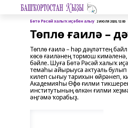
Бөтә Рәсәй халыҡ иҫәбен алыу
2 ИЮЛЯ 2020, 12:00
Төплө ғаилә – д
Төплө ғаилә – һәр дәүләттең бай
көсө ғаиләнең тормош кимәленә
бәйле. Шуға Бөтә Рәсәй халыҡ иҫ
темаһы айырыуса актуаль булып 
килеп сығыу тарихын өйрәнеп, к
Академияһы Өфө ғилми тикшерене
институтының өлкән ғилми хеҙм
әңгәмә ҡорабыҙ.