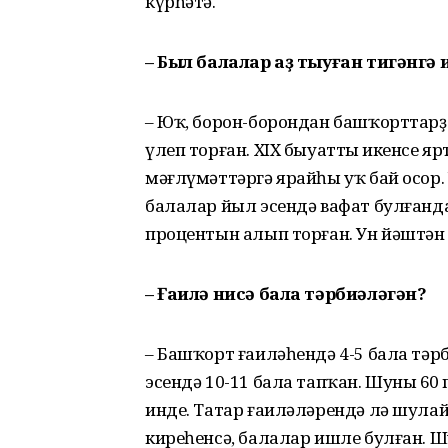
күрһәтә.
– Был балалар аҙ тыуған тигәнг
– Юҡ, борон-борондан башҡорттарҙ
үлеп торған. XIX быуаттың икенсе я
мәғлүмәттәргә ярайһы уҡ бай осор.
балалар йыл эсендә вафат булғандар
процентын алып торған. Ун йәштән һ
– Ғаилә нисә бала тәрбиәләгән?
– Башҡорт ғаиләһендә 4-5 бала тәр
эсендә 10-11 бала тапҡан. Шуның 60
инде. Татар ғаиләләрендә лә шулай
киреһенсә, балалар ишле булған. Шу