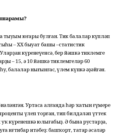
ә ишарамы?
а тыуым юғары булған. Тик балалар күпләп
ртыһы – XX быуат башы –статистик
 Уларҙан күренеүенсә, бер йәшкә тиклемге
ҙың – 15, ә 10 йәшкә тиклемгеләр 60
уң, балалар нығынғас, үлем күпкә әҙәйгән.
биәләнгән. Уртаса алғанда һәр ҡатын ғүмере
 проценты үлеп торған, тип билдәләп үттек
 уҡ күренешкә юлығабыҙ. Ә бына рустарҙа,
ға иғтибар итәбеҙ: башҡорт, татар әсәләр