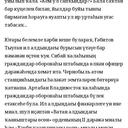
уйылып ҡала. «Кем ул сапҡындар?» Бала саҡтан
бар күңелен биләп, йылдар буйы тынғы
бирмәгән һорауға яуапты ул ир уртаһын уҙғас
табасаҡ...
Юғары белемле хәрби кеше булараҡ, Ғәбитов
Тыуған ил алдындағы бурысын үтәүҙе бар
нәмәнән өҫтөн ҡуя. Сибай ҡалаһының
граждандар оборонаһы штабында өлкән офицер
дәрәжәһендә хеҙмәт итә. Чернобыль атом
станцияһындағы һәләкәт эҙемтәләрен бөтөрөүҙә
ҡатнаша. Артабан Владивосток ҡалаһында
граждандар оборонаһы штабында бүлек
етәксеһе була. Ил алдындағы фиҙакәрлеге ун ике
миҙал, шул иҫәптән «Ватан алдындағы
ҡаҙаныштары өсөн» орденының II дәрәжә миҙалы
һәм «Хәрби ҡаҙаныштары өсөн» миҙалы менән