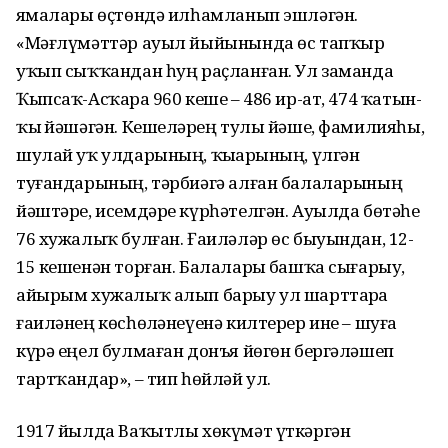
яҙмалары өҫтөндә илһамланып эшләгән.
«Мәғлүмәттәр ауыл йыйынында өс тапҡыр
уҡып сыҡҡандан һуң раҫланған. Ул заманда
Ҡыпсаҡ-Асҡарҙа 960 кеше – 486 ир-ат, 474 ҡатын-
ҡыҙ йәшәгән. Кешеләрҙең тулы йәше, фамилияһы,
шулай уҡ улдарының, ҡыҙҙарының, үлгән
туғандарының, тәрбиәгә алған балаларының
йәштәре, исемдәре күрһәтелгән. Ауылда бөтәһе
76 хужалыҡ булған. Ғаиләләр өс быуындан, 12-
15 кешенән торған. Балаларҙы башҡа сығарыу,
айырым хужалыҡ алып барыу ул шарттарҙа
ғаиләнең көсһөҙләнеүенә килтерер ине – шуға
күрә еңел булмаған донъя йөгөн бергәләшеп
тартҡандар», – тип һөйләй ул.
1917 йылда Ваҡытлы хөкүмәт үткәргән