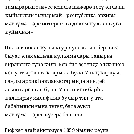
тамырҙарын эҙләүсе кешегә шәжәрә төҙөү әллә ни
ҡыйынлыҡ тыуҙырмай – республика архивы
мәғлүмәттәре интернетта дөйөм ҡулланыуға
ҡуйылған».
Полковникка, ҡулына ҙур лупа алып, бер нисә
быуат элек яҙылған ҡулъяҙмаларҙы танырға
өйрәнергә тура килә. Бер бит өҫтөндә әллә нисә
көн ултырған саҡтары ла була. Уның ҡарауы,
саңлы архив һаҡлағыстарында ниндәй
асыштарға тап була! Уларҙы иғтибарһыҙ
ҡалдырыу хилафлыҡ булыр тип, үҙ ата-
бабаһының ғына түгел, бөтә ауыл
мәғлүмәттәрен күсерә башлай.
Рифҡәт ағай айырыуса 1859 йылғы рәүиз