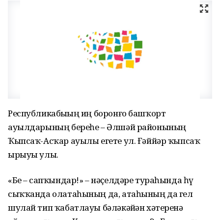
Республикабыҙҙың иң боронғо башҡорт
ауылдарының береһе – Әлшәй районының
Ҡыпсаҡ-Асҡар ауылы егете ул. Ғәййәр ҡыпсаҡ
ырыуы улы.
«Беҙ – сапҡындар!» – нәҫелдәре тураһында һүҙ
сыҡҡанда олатаһының да, атаһының да гел
шулай тип ҡабатлауы бәләкәйҙән хәтеренә