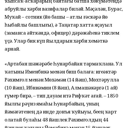
ҡыпсаҡ-асҡарҙарҙың байтағы батша хөкүмәтендә
абруйлы хәрби вазифалар биләй. Мәҫәлән, Бурас,
Муҡай – сотник (йөҙ башы – атлы ғәскәрҙә йөҙ
һыбайлы башлығы), ә Таңатар хатта яҫауыл
(заманса әйткәндә, офицер) дәрәжәһенә тиклем
үҫә. Улар бик күп йылдарын хәрби хеҙмәткә
арнай.
«Артабан шәжәрәбеҙ Һунарбайҙан тармаҡлана. Ул
ҡатыны Именбикә менән биш балаға: игеҙәктәр
Рәхимғол менән Мөхәмәҙи (14 йәш), Мөхтәрулла
(10 йәш), Ибниәмин (8 йәш), Алмашәкәргә (1 ай)
ғүмер бирә, – тип дауам итә Рифҡәт ағай. – 1850
йылғы рәүиз яҙмаһы Һунарбайҙың, уның
йәмәғәтенең дә инде донъя ҡуйыуы, беҙҙең ҡарт
олатай булаһы 48 йәшлек Рәхимғолдың 44
йәшлек ҡатыны Йомабикә менән 15 йәшлек