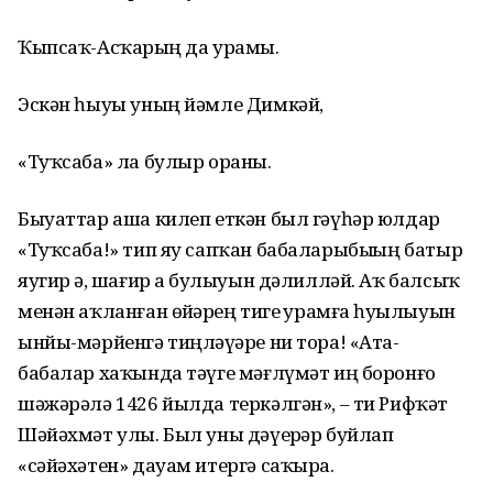
Ҡыпсаҡ-Асҡарҙың да урамы.
Эскән һыуы уның йәмле Димкәй,
«Туҡсаба» ла булыр ораны.
Быуаттар аша килеп еткән был гәүһәр юлдар
«Туҡсаба!» тип яу сапҡан бабаларыбыҙҙың батыр
яугир ҙә, шағир ҙа булыуын дәлилләй. Аҡ балсыҡ
менән аҡланған өйҙәрҙең тигеҙ урамға һуҙылыуын
ынйы-мәрйенгә тиңләүҙәре ни тора! «Ата-
бабалар хаҡында тәүге мәғлүмәт иң боронғо
шәжәрәлә 1426 йылда теркәлгән», – ти Рифҡәт
Шәйәхмәт улы. Был уны дәүерҙәр буйлап
«сәйәхәтен» дауам итергә саҡыра.