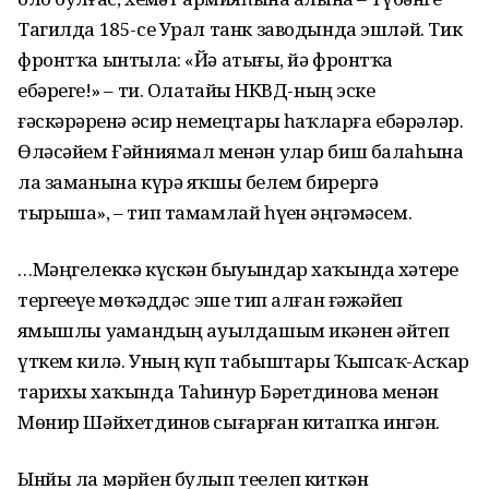
Тагилда 185-се Урал танк заводында эшләй. Тик
фронтҡа ынтыла: «Йә атығыҙ, йә фронтҡа
ебәрегеҙ!» – ти. Олатайҙы НКВД-ның эске
ғәскәрҙәренә әсир немецтарҙы һаҡларға ебәрәләр.
Өләсәйем Ғәйниямал менән улар биш балаһына
ла заманына күрә яҡшы белем бирергә
тырыша», – тип тамамлай һүҙен әңгәмәсем.
…Мәңгелеккә күскән быуындар хаҡында хәтерҙе
тергеҙеүҙе мөҡәддәс эше тип алған ғәжәйеп
яҙмышлы уҙамандың ауылдашым икәнен әйтеп
үткем килә. Уның күп табыштары Ҡыпсаҡ-Асҡар
тарихы хаҡында Таһинур Бәҙретдинова менән
Мөнир Шәйхетдинов сығарған китапҡа ингән.
Ынйы ла мәрйен булып теҙелеп киткән