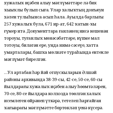
хужалыҡ иҫәбен алыу мәғлүмәттәре лә бик
ҡыҙыҡлы булып сыға. Улар халыҡтың донъяуи
хәлен тулыһынса асып һала. Ауылда барлығы
257 хужалыҡ була, 671 ир-ат, 642 ҡатын-ҡыҙ
ғүмер итә. Документтарҙа ғаиләнең нисә кешенән
тороуы, туғанлыҡ мөнәсәбәттәре, күпме мал
тотоуы, биләгән ере, унда нимә сәсеүе, хатта
умарталары, башҡа мөлкәте тураһында ентекле
мәғлүмәт бирелгән.
…Ул артабан һәр йәй отпускыларын Әлшәй
районы архивында 38-39-сы, 42-се, 50-се, 60-сы
йылдарҙағы хужалыҡ иҫәбен алыу һөҙөмтәләрен,
70-се, 80-се йылдарҙа колхозда төҙөлгән халыҡ
исемлеген өйрәнеп үткәрә, тетелеп һарғайған
ҡағыҙҙарҙағы мәғлүмәтте бөртөкләп үҙенә күсерә.