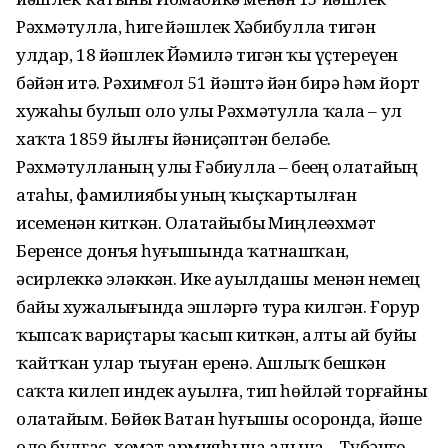
Рәхмәтулла, һигеҙ йәшлек Хәбибулла тигән
улдар, 18 йәшлек Йәмилә тигән ҡыҙ үҫтереүен
бәйән итә. Рәхимғол 51 йәштә йән бирә һәм йорт
хужаһы булып оло улы Рәхмәтулла ҡала – ул
хаҡта 1859 йылғы йәниҫәптән беләбеҙ.
Рәхмәтулланың улы Ғәбиҙулла – беҙҙең олатайҙың
атаһы, фамилиябыҙ уның ҡыҫҡартылған
исеменән киткән. Олатайыбыҙ Миңлеәхмәт
Беренсе донъя һуғышында ҡатнашҡан,
әсирлеккә эләккән. Ике ауылдашы менән немец
байы хужалығында эшләргә тура килгән. Ғорур
ҡыпсаҡ вариҫтары ҡасып киткән, алты ай буйы
ҡайтҡан улар тыуған еренә. Ашлыҡ бешкән
саҡта килеп индек ауылға, тип һөйләй торғайны
олатайым. Бөйөк Ватан һуғышы осоронда, йәше
оло булғас, хеҙмәт армияһына алына – Түбәнге