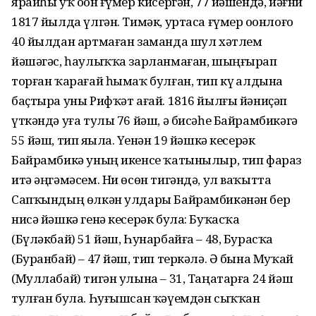
ярайһы уҡ оҙон ғүмер кисергән, 77 йәшендә, йәғни
1817 йылда үлгән. Тимәк, уртаса ғүмер оҙонлоғо
40 йылдан артмаған заманда шул хәтлем
йәшәгәс, һаулыҡҡа зарланмаған, шыңғырҙап
торған ҡарағай һымаҡ булған, тип күҙ алдына
баҫтыра уны Рифҡәт ағай. 1816 йылғы йәниҫәп
үткәндә уға тулы 76 йәш, ә бисәһе Байрамбикәгә
55 йәш, тип яҙыла. Үҙенән 19 йәшкә кесерәк
Байрамбикә уның икенсе ҡатынылыр, тип фараз
итә әңгәмәсем. Ни өсөн тигәндә, ул ваҡытта
Сапҡындың өлкән улдары Байрамбикәнән бер
нисә йәшкә генә кесерәк була: Буҡасҡа
(Бүләкбай) 51 йәш, Һунарбайға – 48, Бурасҡа
(Буранбай) – 47 йәш, тип теркәлә. Ә бына Муҡай
(Муллабай) тигән улына – 31, Таңатарға 24 йәш
тулған була. Һуғышсан ҡәүемдән сыҡҡан