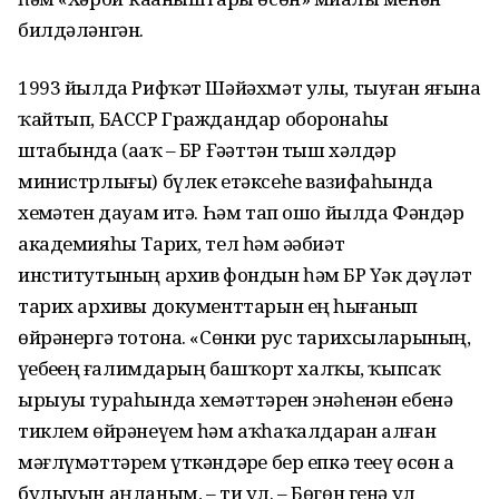
билдәләнгән.
1993 йылда Рифҡәт Шәйәхмәт улы, тыуған яғына
ҡайтып, БАССР Граждандар оборонаһы
штабында (аҙаҡ – БР Ғәҙәттән тыш хәлдәр
министрлығы) бүлек етәксеһе вазифаһында
хеҙмәтен дауам итә. Һәм тап ошо йылда Фәндәр
академияһы Тарих, тел һәм әҙәбиәт
институтының архив фондын һәм БР Үҙәк дәүләт
тарих архивы документтарын ең һыҙғанып
өйрәнергә тотона. «Сөнки рус тарихсыларының,
үҙебеҙҙең ғалимдарҙың башҡорт халҡы, ҡыпсаҡ
ырыуы тураһында хеҙмәттәрен энәһенән ебенә
тиклем өйрәнеүем һәм аҡһаҡалдарҙан алған
мәғлүмәттәрем үткәндәрҙе бер епкә теҙеү өсөн аҙ
булыуын аңланым, – ти ул. – Бөгөн генә ул