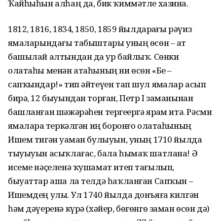
Ҡайһыһын алһаң да, бик ҡиммәтле хазина.
1812, 1816, 1834, 1850, 1859 йылдарҙағы рәүиз
яҙмаларындағы табыштары уның өсөн – ат
башылай алтындан да ҙур байлыҡ. Сөнки
олатаһы менән атаһының ни өсөн «Беҙ –
сапҡындар!» тип әйтеүен тап шул яҙмалар асып
бирә, 12 быуындан торған, Петр I заманынан
башланған шәжәрәһен тергеҙергә ярҙам итә. Рәсми
яҙмаларҙа теркәлгән иң боронғо олатаһының
Ишем тигән уҙаман булыуын, уның 1710 йылда
тыуыуын асыҡлағас, бала һымаҡ шатлана! Ә
исеме нәҫеленә ҡушамат итеп тағылып,
быуаттар аша ла телдә һаҡланған Сапҡын –
Ишемдең улы. Ул 1740 йылда донъяға килгән
һәм дәүеренә күрә (хәйер, бөгөнгө заман өсөн дә)