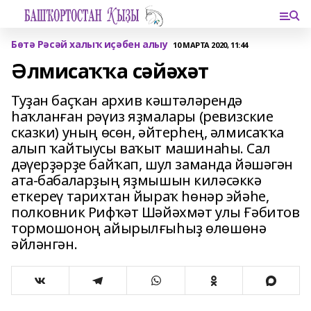
Бөтә Рәсәй халыҡ иҫәбен алыу
10 МАРТА 2020, 11:44
Әлмисаҡҡа сәйәхәт
Туҙан баҫҡан архив кәштәләрендә
һаҡланған рәүиз яҙмалары (ревизские
сказки) уның өсөн, әйтерһең, әлмисаҡҡа
алып ҡайтыусы ваҡыт машинаһы. Сал
дәүерҙәрҙе байҡап, шул заманда йәшәгән
ата-бабаларҙың яҙмышын киләсәккә
еткереү тарихтан йыраҡ һөнәр эйәһе,
полковник Рифҡәт Шәйәхмәт улы Ғәбитов
тормошоноң айырылғыһыҙ өлөшөнә
әйләнгән.