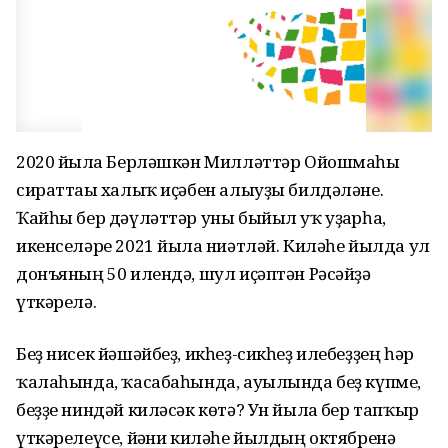
2020 йылға Берләшкән Милләттәр Ойошмаһы
сираттағы халыҡ иҫәбен алыуҙы билдәләне.
Ҡайһы бер дәүләттәр уны быйыл уҡ уҙғарһа,
икенселәре 2021 йылға ниәтләй. Киләһе йылда ул
донъяның 50 илендә, шул иҫәптән Рәсәйҙә
үткәрелә.
Беҙ нисек йәшәйбеҙ, икһеҙ-сикһеҙ илебеҙҙең һәр
ҡалаһында, ҡасабаһында, ауылында беҙ күпме,
беҙҙе ниндәй киләсәк көтә? Ун йылға бер тапҡыр
үткәрелеүсе, йәғни киләһе йылдың октябренә