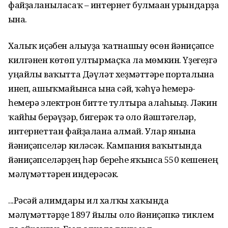
файҙаланыласаҡ – интернет булмаған урындарҙа
ғына.
Халыҡ иҫәбен алыуҙа ҡатнашыу өсөн йәниҫәпсе
килгәнен көтөп ултырмаҫҡа ла мөмкин. Үҙегеҙгә
уңайлы ваҡытта Дәүләт хеҙмәттәре порталына
инеп, ашыҡмайынса ғына сәй, ҡәһүә һемерә-
һемерә электрон битте тултыра алаһығыҙ. Ләкин
ҡайһы берәүҙәр, бигерәк тә оло йәштәгеләр,
интернеттан файҙалана алмай. Улар янына
йәниҫәпселәр киләсәк. Кампания ваҡытында
йәниҫәпселәрҙең һәр береһе яҡынса 550 кешенең
мәғлүмәттәрен индерәсәк.
...Рәсәй ғалимдары ил халҡы хаҡында
мәғлүмәттәрҙе 1897 йылғы оло йәниҫәпкә тиклем