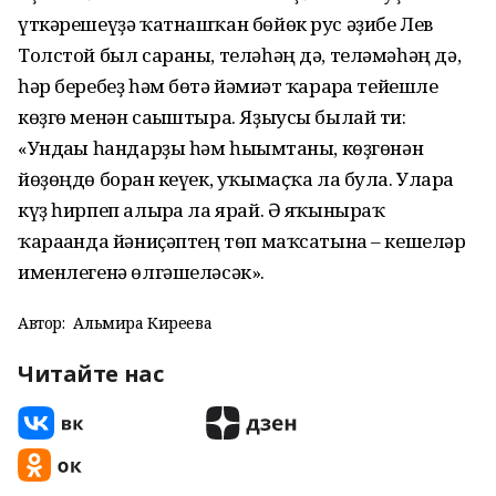
үткәрешеүҙә ҡатнашҡан бөйөк рус әҙибе Лев
Толстой был сараны, теләһәң дә, теләмәһәң дә,
һәр беребеҙ һәм бөтә йәмғиәт ҡарарға тейешле
көҙгө менән сағыштыра. Яҙыусы былай ти:
«Ундағы һандарҙы һәм һығымтаны, көҙгөнән
йөҙөңдө борған кеүек, уҡымаҫҡа ла була. Уларға
күҙ һирпеп алырға ла ярай. Ә яҡыныраҡ
ҡарағанда йәниҫәптең төп маҡсатына – кешеләр
именлегенә өлгәшеләсәк».
Автор:
Альмира Киреева
Читайте нас