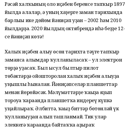
Рәсәй халҡының оло иҫәбен беренсе тапҡыр 1897
йылда алалар, ә уның хәҙерге заман тарихында
бар­лығы ике дөйөм йәниҫәп уҙған – 2002 һәм 2010
йылдарҙа. 2020 йылдың октябрендә иһә беҙҙе 12-
се йәниҫәп көтә!
Халыҡ иҫәбен алыу өсөн тарихта тәүге тапҡыр
заманса алымдар ҡулланыласаҡ – ул электрон
төрҙә уҙасаҡ. Был ысул былтыр пилот
төбәктәрҙә ойошторолған халыҡ иҫәбен алыуҙа
уңышлы һыналған. Йәниҫәпселәр планшеттар
менән йөрөйәсәк. Мәғлүмәттәрҙе ҡағыҙға яҙып
тороуға ҡарағанда планшетҡа индереү күпкә
уңайлыраҡ. Әлбиттә, ҡағыҙ биттәр бөтөнләй үк
ҡулла­ныуҙан алып ташланмай. Тик улар
элеккегә ҡарағанда байтаҡҡа аҙыраҡ