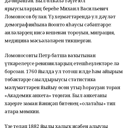
дә өйрәнгән. Был өлкәлә тәүге юл
ярыусыларҙың береһе Михаил Васильевич
Ломоносов булған. Үҙ хеҙмәттәрендә ул дәүләт
демографияһына йоғонто яһаусы сәбәптәрҙе:
ғаиләләрҙең нисә кешенән тороуын, миграция,
медицина мәсьәләләрен тикшергән.
Ломоносовты Петр батша ваҡытынан
үткәрелеүсе ревизияларҙың етешһеҙлектәре лә
борсоған. 1760 йылда ул тотош илде һәм айырым
төбәктәрҙе сағылдырыусы статистика
мәғлүмәттәрен йыйыу өсөн утыҙ һорауҙан торған
«Академик анкета» төҙөгән. Был анкетаны
хәҙерге заман йәниҫәп битенең «олатаһы» тип
атарға мөмкин.
Үҙе теләп 1882 йылғы халыҡ иҫәбен алыуҙы