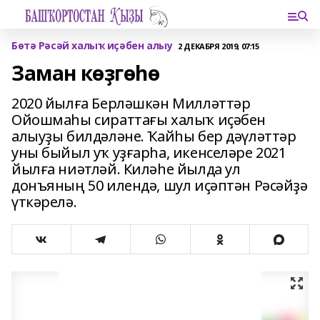
Бөтә Рәсәй халыҡ иҫәбен алыу
2 ДЕКАБРЯ 2019, 07:15
Заман көҙгөһө
2020 йылға Берләшкән Милләттәр
Ойошмаһы сираттағы халыҡ иҫәбен
алыуҙы билдәләне. Ҡайһы бер дәүләттәр
уны быйыл уҡ уҙғарһа, икенселәре 2021
йылға ниәтләй. Киләһе йылда ул
донъяның 50 илендә, шул иҫәптән Рәсәйҙә
үткәрелә.