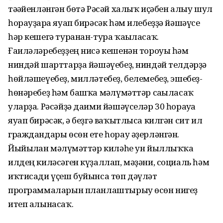
тәғәйенләнгән бөтә Рәсәй халыҡ иҫәбен алыу шул
һорауҙарға яуап бирәсәк һәм илебеҙҙә йәшәүсе
һәр кешегә туранан-тура ҡағыласаҡ.
Ғаиләләребеҙҙең нисә кешенән тороуы һәм
ниндәй шарттарҙа йәшәүебеҙ, ниндәй телдәрҙә
һөйләшеүебеҙ, милләтебеҙ, беле­мебеҙ, эшебеҙ-
һөнәребеҙ һәм башҡа мәғлүмәттәр сағыласаҡ
уларҙа. Рәсәйҙә даими йәшәүселәр 30 һорауға
яуап бирәсәк, ә беҙгә ваҡытлыса килгән сит ил
граждандары өсөн ете һорау әҙерләнгән.
Йыйылған мәғлүмәттәр киләһе ун йыллыҡҡа
илдең киләсәген күҙаллап, мәҙәни, социаль һәм
иҡтисади үҫеш буйынса төп дәүләт
программаларын планлаштырыу өсөн нигеҙ
итеп алынасаҡ.