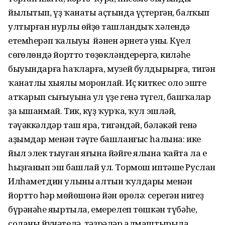
йылытып, үҙ ҡанаты аҫтында үҫтергән, балҡып
ултырған нурлы өйҙөң ташландыҡ хәлендә
етемһерәп ҡалыуы йәнен әрнетә уның. Күңел
сөңгөлөндә йортто төҙөкләндерергә, киләһе
быуындарға һаҡларға, музей булдырырға, тигән
ҡанатлы хыялы моронлай. Иҫ киткес оло эште
атҡарып сығыуына ул үҙе генә түгел, башҡалар
ҙа ышанмай. Тик, күҙ ҡурҡа, ҡул эшләй,
тәүәккәлдәр таш яра, тигәндәй, бәләкәй генә
аҙымдар менән тәүге башланғыс һалына: ике
йыл элек тыуған яғына йәйге ялына ҡайта ла ең
һыҙғанып эш башлай ул. Тормош иптәше Руслан
Илһаметдин улының алтын ҡулдары менән
йорттоң һәр мөйөшөнә йән өрөлә: серегән нигеҙ
бүрәнәһе яңыртыла, емерелеп төшкән түбәһе,
соланы йүнәтелә, тәҙрәләр алмаштырыла,