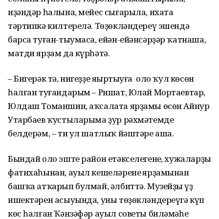
иҙәндәр һалына, мейес сығарыла, ихата
тәртипкә килтерелә. Төҙөкләндереү эшендә
барса туған-тыумаса, ейән-ейәнсәрҙәр ҡатнаша,
матди ярҙам да күрһәтә.
– Бигерәк тә, нигеҙҙе яңыртыуға оло ҡул көсөн
һалған туғандарым – Ришат, Юлай Мортаевтар,
Юлдаш Томаншин, аҡсалата ярҙамы өсөн Айнур
Утарбаев ҡустыларыма ҙур рәхмәтемде
белдерәм, – ти ул шатлыҡ йәштәре аша.
Бындай оло эште район етәкселегенең, хужаларҙың
фатихаһынан, ауыл кешеләренең ярҙамынан
башҡа атҡарып булмай, әлбиттә. Музейҙың үҙ
ишектәрен асыуында, уны төҙөкләндереүгә күп
көс һалған Ҡәнзәфәр ауыл советы биләмәһе