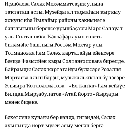
Иҫәнбаева Сәләх Мөхәммәтсаҙиҡ улына
таҡтаташ асты. Музейҙың ал таҫмаһын ҡырҡыу
хоҡуғы иһә Йылайыр районы хакимиәте
башлығының беренсе урынбаҫары Марс Салауат
улы Солтановҡа, Ҡәнзәфәр ауыл советы
биләмәһе башлығы Рөстәм Мөхтәр улы
Тотмановҡа һәм Сәләх ҡартатайҙың ейәнсәре
Вәғиҙә Фазылйән ҡыҙы Солтанғоловаға бирелде.
Байрамды Сәләх ҡартатайҙың бүләсәре Розалия
Мортаева алып барҙы, музыкаль яҡтан бүләсәре
Эльвира Ҡотлоәхмәтова – «Ел ҡапҡа» һәм кейәүе
Вилдан Мырҙабулатов «Атай йорто» йырҙары
менән биҙәне.
Бәхетленең ҡунағы бер көндә, тигәндәй, Сәләх
ауылында йорт-музей асыу менән бергә