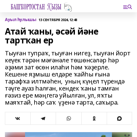
Ауыл һулышы
13 СЕНТЯБРЯ 2024, 12:48
Атай ҡаны, әсәй йәне
тартҡан ер
Тыуған тупраҡ, тыуған нигеҙ, тыуған йорт
кеүек тәрән мәғәнәле төшөнсәләр һәр
әҙәми зат өсөн илаһи һәм ҡәҙерле.
Кешене яҙмыш елдәре ҡайһы ғына
тарафҡа илтмәһен, уның күңел түрендә
тәүге ауаз һалған, кендек ҡаны тамған
ғәзиз ере мәңгегә уйылған, ул, яҡты
маяҡтай, һәр саҡ үҙенә тарта, саҡыра.