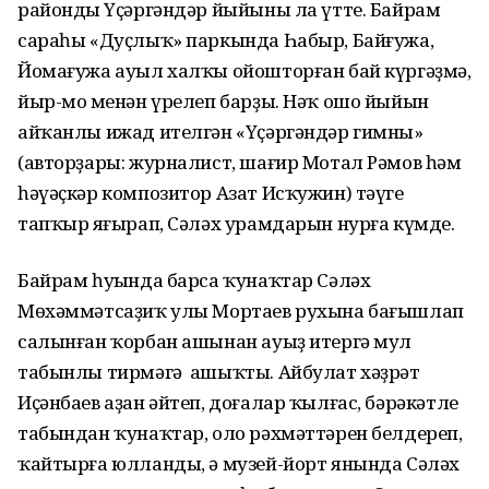
райондың Үҫәргәндәр йыйыны ла үтте. Байрам
сараһы «Дуҫлыҡ» паркында Һабыр, Байғужа,
Йомағужа ауыл халҡы ойошторған бай күргәҙмә,
йыр-моң менән үрелеп барҙы. Нәҡ ошо йыйын
айҡанлы ижад ителгән «Үҫәргәндәр гимны»
(авторҙары: журналист, шағир Мотал Рәмов һәм
һәүәҫкәр композитор Азат Исҡужин) тәүге
тапҡыр яңғырап, Сәләх урамдарын нурға күмде.
Байрам һуңында барса ҡунаҡтар Сәләх
Мөхәммәтсаҙиҡ улы Мортаев рухына бағышлап
салынған ҡорбан ашынан ауыҙ итергә мул
табынлы тирмәгә ашыҡты. Айбулат хәҙрәт
Иҫәнбаев аҙан әйтеп, доғалар ҡылғас, бәрәкәтле
табындан ҡунаҡтар, оло рәхмәттәрен белдереп,
ҡайтырға юлланды, ә музей-йорт янында Сәләх