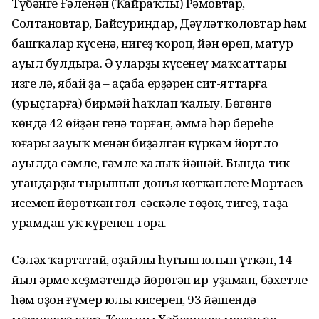
Түбәнге Ғәленән (Ҡайраҡлы) Рәмовтар,
Солтановтар, Байсуриндар, Дәүләтҡоловтар һәм
башҡалар күсенә, нигеҙ ҡороп, йән өрөп, матур
ауыл булдыра. Ә уларҙың күсенеү маҡсаттары
изге лә, ябай ҙа – аҫаба ерҙәрен сит-яттарға
(урыҫтарға) бирмәй һаҡлап ҡалыу. Бөгөнгө
көндә 42 өйҙән генә торған, әммә һәр береһе
юғары зауыҡ менән биҙәлгән күркәм йортло
ауылда сәмле, ғәмле халыҡ йәшәй. Бында тик
уңғандарҙың тырышып донъя көткәнлеге Мортаев
исемен йөрөткән гөл-сәскәле төҙөк, тигеҙ, таҙа
урамдан уҡ күренеп тора.
Сәләх ҡартатай, оҙайлы һуғыш юлын үткән, 14
йыл әрме хеҙмәтендә йөрөгән ир-уҙаман, бәхетле
һәм оҙон ғүмер юлы кисереп, 93 йәшендә