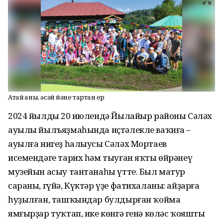
Атай ҡаны, әсәй йәне тартҡан ер
2024 йылдың 20 июлендә Йылайыр районы Сәләх
ауылы йылъяҙмаһында иҫтәлекле ваҡиға –
ауылға нигеҙ һалыусы Сәләх Мортаев
исемендәге тарих һәм тыуған яҡты өйрәнеү
музейын асыу тантанаһы үтте. Был матур
сараны, гүйә, Күктәр үҙе фатихаланы: айҙарға
һуҙылған, ташҡындар булдырған ҡойма
ямғырҙар туҡтап, ике көнгә генә көләс ҡояштың