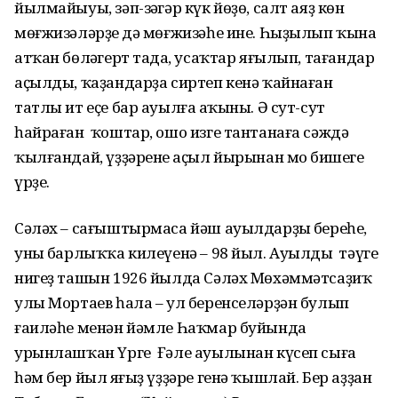
йылмайыуы, зәп-зәңгәр күк йөҙө, салт аяҙ көн
мөғжизәләрҙең дә мөғжизәһе ине. Һыҙылып ҡына
атҡан бөләңгерт таңда, усаҡтар яғылып, тағандар
аҫылды, ҡаҙандарҙа сиртеп кенә ҡайнаған
татлы ит еҫе бар ауылға аңҡыны. Ә сут-сут
һайраған ҡоштар, ошо изге тантанаға сәждә
ҡылғандай, үҙҙәренең аҫыл йырынан моң бишеге
үрҙе.
Сәләх – сағыштырмаса йәш ауылдарҙың береһе,
уның барлыҡҡа килеүенә – 98 йыл. Ауылдың тәүге
нигеҙ ташын 1926 йылда Сәләх Мөхәммәтсаҙиҡ
улы Мортаев һала – ул беренселәрҙән булып
ғаиләһе менән йәмле Һаҡмар буйында
урынлашҡан Үрге Ғәле ауылынан күсеп сыға
һәм бер йыл яңғыҙ үҙҙәре генә ҡышлай. Бер аҙҙан