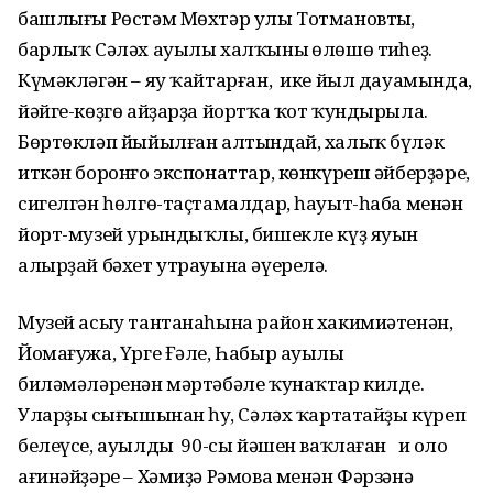
башлығы Рөстәм Мөхтәр улы Тотмановтың,
барлыҡ Сәләх ауылы халҡының өлөшө тиңһеҙ.
Күмәкләгән – яу ҡайтарған, ике йыл дауамында,
йәйге-көҙгө айҙарҙа йортҡа ҡот ҡундырыла.
Бөртөкләп йыйылған алтындай, халыҡ бүләк
иткән боронғо экспонаттар, көнкүреш әйберҙәре,
сигелгән һөлгө-таҫтамалдар, һауыт-һаба менән
йорт-музей урындыҡлы, бишекле күҙ яуын
алырҙай бәхет утрауына әүерелә.
Музей асыу тантанаһына район хакимиәтенән,
Йомағужа, Үрге Ғәле, Һабыр ауылы
биләмәләренән мәртәбәле ҡунаҡтар килде.
Уларҙың сығышынан һуң, Сәләх ҡартатайҙы күреп
белеүсе, ауылдың 90-сы йәшен ваҡлаған иң оло
ағинәйҙәре – Хәмиҙә Рәмова менән Фәрзәнә