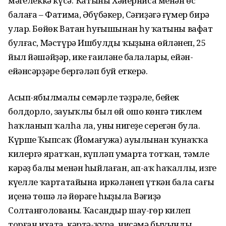
мәңгелеккә күсә. Ҡатыны Хәйерниса менән өс
балаға – Фатима, Әбүбәкер, Сәғиҙәгә ғүмер бирә
улар. Бөйөк Ватан һуғышынан һуң ҡатыны вафат
булғас, Мәстүрә Ишбулды ҡыҙына өйләнеп, 25
йыл йәшәйҙәр, ике ғаиләнең балалары, ейән-
ейәнсәрҙәре бергәләп буй еткерә.
Асып-ябылмалы семәрле тәҙрәле, бейек
болдорло, зауыҡлы был өй ошо көнгә тиклем
һаҡланып ҡалһа ла, уның нигеҙе серегән була.
Күрше Ҡыпсаҡ (Йомағужа) ауылынан ҡунаҡҡа
килергә яратҡан, күпләп умарта тотҡан, тәмле
кәрәҙ балы менән һыйлаған, ап-аҡ һаҡаллы, изге
күңелле ҡартатайына иркәләнеп үткән бала сағы
иҫенә төшә лә йөрәге һыҙыла Вәғиҙә
Солтанғолованың. Ҡасандыр шау-гөр килеп
торған ихата, кәртә-ҡура, нисәмә быуынды