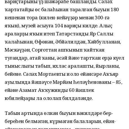
вариҫтарының үҙ шәжәрәһе башланды. Сәләх
ҡартатайҙың өс балаһынан таралған быуын 180
кешенән тора (килен-кейәүҙәр менән 300-гә
яҡын), музей асыуға 104 вариҫы килде. Алыҫ
араларҙы яҡын итеп Татарстандың Яр Саллы
ҡалаһынан, Өфөнән, Әбйәлилдән, Хәйбулланан,
Мәскәүҙән, Сорғоттан ашҡынып ҡайтҡан
туғандар, атай ҡаны, әсәй йәне тартҡан ерҙә күңел
тыныслығы табып, ихлас аралашты, йырланы,
бейене. Сәләх Мортаевтың иң оло ейәнсәре Аҡъяр
ауылында йәшәүсе Мәрйәм Һеләүһенованың – 85,
ейәне Азамат Аҡҡужиндың 60 йәшлек
юбилейҙары ла ололап билдәләнде.
Табын артында өлкән быуын вәкилдәре бер-
береһен белмәгән, күрмәгән балаларын, ейән-