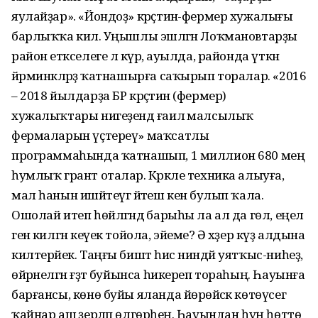
яулайҙар». «Йондоҙ» крәҫтиән-фермер хужалығы
барлыҡҡа килә. Уңышлы эшләгән Лоҡмановтарҙы
район етәкселеге лә күрә, ауылда, районда үткән
йәрминкәләрҙә ҡатнашырға саҡырып торалар. «2016
– 2018 йылдарҙа БР крәҫтиән (фермер)
хужалыҡтары нигеҙендә ғаилә малсылыҡ
фермаларын үҫтереү» маҡсатлы
программаһында ҡат­нашып, 1 миллион 680 мең
һумлыҡ грант оталар. Кәрәкле техника алыуға,
мал һанын ишәйтеүгә йәтеш кенә булып ҡала.
Ошолай итеп һөйләгәндә барыһы ла ал да гөл, еңел
генә килгән кеүек тойола, эйеме? Ә хәҙер күҙ алдына
килтерәйек. Таңғы биштә һис ниндәй уятҡыс-ниһеҙ,
өйрәнелгән ғәҙәт буйынса һикереп тораһың. Һауынға
барғансы, көнө буйы яланда йөрөйәсәк көтөүсегә
ҡайнар аш әҙерләп өлгөрәһең. Һауындан һуң һөттө