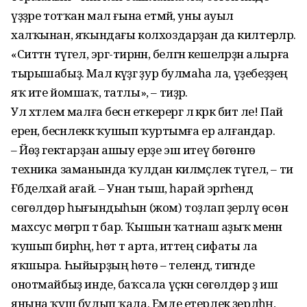
үҙҙәре тотҡан мал ғына етмәй, уны ауыл
халҡынан, яҡындағы колхоздарҙан да килтерәләр.
«Ситтән түгел, эргә-тирәнән, белгән кешеләрҙән алырға
тырышабыҙ. Мал кәүҙәгә ҙур булмаһа ла, үҙебеҙҙең
яҡ ите йомшаҡ, татлы», – тиҙәр.
Ул хәтлем малға бесән еткерергә лә кәрәк бит әле! Пай
еренә, бесәнлеккә ҡушып ҡуртымға ер алғандар.
– Йөҙ гектарҙан ашыу ерҙе эш итеү бөгөнгө
техника заманында ҡулдан килмәҫлек түгел, – ти
Ғәбделхай ағай. – Унан тыш, һарай эргәһендә
сөгөлдөр һығындыһын (жом) тоҙлап әҙерләү өсөн
махсус мөгәрәп тә бар. Ҡышын ҡатнаш аҙыҡ менән
ҡушып бирһәң, һөт тә арта, иттең сифаты ла
яҡшыра. Һыйырҙың һөтө – телендә, тигәнде
онотмайбыҙ инде, баҡсала үҫкән сөгөлдөр ҙә иш
янына ҡуш булып ҡала. Емде етерлек әҙерләһәң,