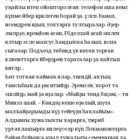
уңайлы итеп ойошторолған: телефон аша кемгә
күпме әйбер кәрәклеген һорай ҙа, үлсәп-һанап,
исемдәрен яҙып, тоҡтарға тултыралар. Әҙер­
ләмәләрҙе, иремәһен өсөн, Ғәбделхай ағай эшләгән
ялтыр эсле махсус һандыҡҡа һалып, юлға
сығалар. Подъезд төбөндә үк көтөп торған
клиенттарға әйберҙәрен тараталар ҙа ҡайтып
китәләр...
Һөт тотҡан ҡаймаҡ ялар, тигәндәй, аҡтың
тамсыһын да әрәм итмәйҙәр. Эремсек, ҡорот та
эшләйҙәр, май ҙа яҙалар. «Майҙы төндә баҫам, – ти
Минзәлә апай. – Көндөҙ кеше өҙөлмәй, шуға
малҡайҙарымды күҙ тейеүҙән һаҡ­лайым».
Алдынғы хужалыҡты ҡарарға, тәжрибә
уртаҡлашырға килеүселәр күп Лоҡмановтарға.
Район буйынса ауыл хужалығы семинарын да