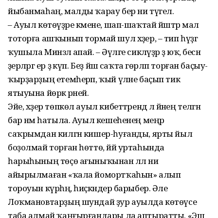
йыбанмаһаң, малды ҡарау бер ни түгел.
– Ауыл көтөүҙәре кәмене, шап-шаҡтай йәштәр мал
тоторға ашҡынып тормай шул хәҙер, – тип һүҙгә
ҡушыла Минзәлә апай. – Әүәлге сикләүҙәр ҙә юҡ, бесән
әҙерләргә ер ҙә күп. Беҙ йәш саҡта гөрләп торған баҫыу-
ҡырҙарҙың етемһерәп, ҡый үләне баҫып тик
ятыуына йөрәк әрней.
Эйе, хәҙер төпкөл ауыл кибеттәрендә лә йәнең теләгән
бар нәмә һатыла. Ауыл кешеһенең меңәр
саҡрымдан килгән кишер-һуғанды, ярты йыл
боҙолмай торған һөттө, йәй уртаһында
һарыһының төҫө ағыныҡынан әллә ни
айырылмаған «ҡала йомортҡаһын» алып
тороуын күрһәң, һиҫкәндерә барыбер. Әле
Лоҡмановтарҙың шундай ҙур ауылда көтөүсе
таба алмай ҡаңғырғандары ла аптыратты. «Эш