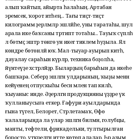
алып ҡайтып, айырта һалаһың. Артабан
эремсек, ҡорот итәһең... Тағы тиҫтә-тиҫтә
килограмм әҙерләмәләр эшләйһе, уны таратаһы, шул
арала ике баҡсаны тәртиптә тотаһы... Тауыҡ сүпләһә
лә бөтмәҫ эштәр төнгө ун икегә тиклем һуҙыла. Ял
көндәре бөтөнләй юҡ. Мал-тыуар ауырып китһә,
дауалау сараһын күрәләр, техника боҙолһа,
йүнәтеүҙе хәстәрләйҙәр. Быларҙың барыһын да икеһе
башҡара. Себерҙә эшләгән улдарының, ҡыҙы менән
кейәүенең отпускыһы бесән мәленә тап килһә,
ҡыуаныс инде. Әҙерләгән продукцияны үҙҙәре үк
ҡулла­ныусыға еткерә. Ғафури ауылдарында
ғына түгел, Белорет, Стәрлетамаҡ, Өфө
ҡалаларында ла улар эшләгән билмән, голубцы,
манты, тефтели, фрикадельки, тултырылған
боросто, үткәрелгән итте көтөп алалар. Һәр аҙым