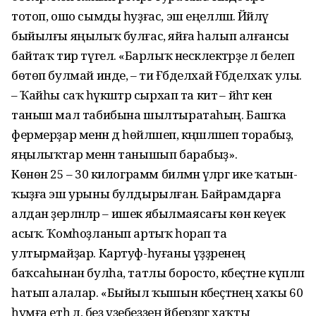
тотоп, ошо сымды һуҙғас, эш еңелләшә. Йәйләү
быйылғы яңылыҡ булғас, яйға һалып алғансы
байтаҡ тир түгелә. «Барлыҡ нескәлектәрҙе лә белеп
бөтөп булмай инде, – ти Ғәбделхай Ғәб­делхаҡ улы.
– Ҡайһы саҡ һәүкәштәр сырхап та китә – йәһәт кенә
таныш мал табибына шылтыратаһың. Башҡа
фермерҙар менән дә һөйләшеп, кәңәшләшеп торабыҙ,
яңылыҡтар менән танышып барабыҙ».
Көнөнә 25 – 30 килограмм билмән әүәләргә ике ҡатын-
ҡыҙға эш урыны булдырылған. Бай­рамдарға
алдан әҙерләнәләр – ишек ябылмаясағы көн кеүек
асыҡ. Ҡомһоҙланып артыҡ һорап та
ултырмайҙар. Картуф-һуғаны үҙҙә­ренең
баҡсаһынан булһа, татлы боросто, кәбеҫтәне күпләп
һатып алалар. «Быйыл ҡышын кәбеҫтәнең хаҡы 60
һумға етһә лә, беҙ үҙебеҙҙең әйберҙәргә хаҡты