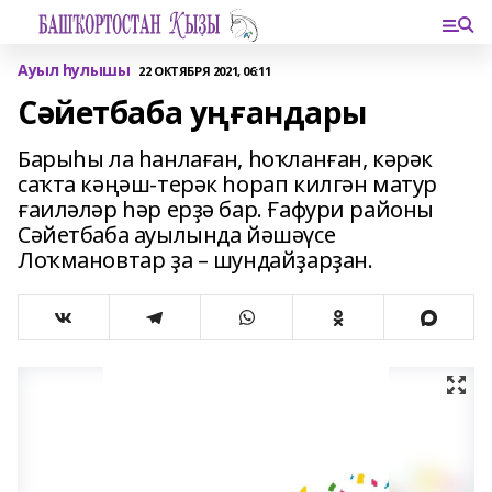
Ауыл һулышы
22 ОКТЯБРЯ 2021, 06:11
Сәйетбаба уңғандары
Барыһы ла һанлаған, һоҡланған, кәрәк
саҡта кәңәш-терәк һорап килгән матур
ғаиләләр һәр ерҙә бар. Ғафури районы
Сәйетбаба ауылында йәшәүсе
Лоҡмановтар ҙа – шундайҙарҙан.