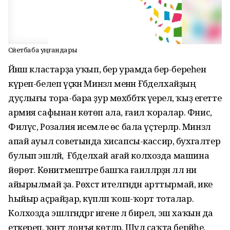
Сәйетбаба уңғандары
Йәнәш кластарҙа уҡып, бер урамда бер-береһен
күреп-белеп үҫкән Минзәлә менән Ғәбделхайҙың
дуҫлығы тора-бара ҙур мөхәббәткә әүерелә, ҡыҙ егетте
армия сафынан көтөп ала, ғаилә ҡоралар. Фәнис,
Филүс, Розалия исемле өс бала үҫтерәләр. Минзәлә
апай ауыл советында хисапсы-кассир, бухгалтер
булып эшләй, ә Ғәбделхай ағай колхозда машина
йөрөтә. Көнит­мештәре башҡа ғаиләләрҙән әллә ни
айырылмай ҙа. Рөхсәт ителгәндән арттырмай, ике
һыйыр аҫрайҙар, күпләп ҡош-ҡорт тоталар.
Колхозда эшләгәндәргә игене лә бирелә, эш хаҡын да
еткереп, ҡәнәғәт донъя көтәләр. Шул саҡта берәйһе,