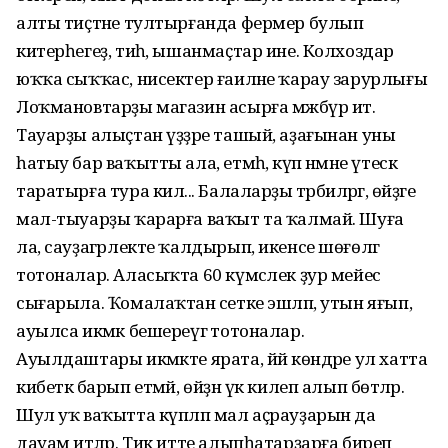
алты тиҫтәне тултырғанда фермер булып
китерһегеҙ, тиһә, ышанмаҫтар ине. Колхоздар
юҡҡа сыҡҡас, нисектер ғаиләне ҡарау зарурлығы
Лоҡма­новтарҙы магазин асырға мәжбүр итә.
Тауарҙы алыҫтан үҙҙәре ташый, аҙағынан уны
һатыу бар ваҡытты ала, етмәһә, күп нәмәне үтескә
таратырға тура килә... Балаларҙы тәрбиәләргә, өйҙәге
мал-тыуарҙы ҡарарға ваҡыт та ҡалмай. Шуға
ла, сауҙагәрлекте ҡалдырып, икенсе шөғөлгә
тотоналар. Аласыҡта 60 күмәслек ҙур мейес
сығарыла. Ҡомалаҡтан әсетке эшләп, утын яғып,
ауылса икмәк бешереүгә тотоналар.
Ауылдаштары икмәкте ярата, йәй көндәре ул хатта
кибеткә барып етмәй, өйҙән үк килеп алып бөтәләр.
Шул уҡ ваҡытта күпләп мал аҫрауҙарын да
дауам итәләр. Тик итте алыпһатарҙарға биреп