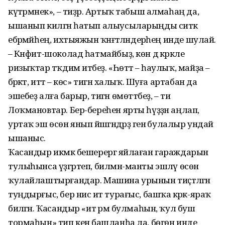
күтәрмәнек», – тиҙәр. Артыҡ табыш алмаһаң да,
ышанып килгән һатып алыусы­ларыңды ситкә
ебәрмәйһең, их­тыяжын ҡәнәғәтләндерәһең инде шулай.
– Кәнфит-шоколад һатмайбыҙ, көн дә кәрәкле
ризыҡтар тәҡдим итәбеҙ. «Һөттә – һаулыҡ, майҙа –
бәрәкәт, иттә – көс» тигән халыҡ. Шуға артабан да
эшебеҙ алға барыр, тигән өмөттәбеҙ, – ти
Лоҡмановтар. Бер-береһен ярты һүҙҙән аңлап,
уртаҡ эш өсөн янып йәшәгәндәрҙә генә булалыр ундай
ышаныс.
Ҡасандыр икмәк бешерергә яйлаған гараждарын
тулыһынса үҙгәртеп, билмән-манты эшләү өсөн
ҡулайлаштырғандар. Машина урынын тиҫтәләгән
туңдырғыс, бер нисә ит турағыс, башҡа кәрәк-яраҡ
биләгән. Ҡасандыр «ит әрәм булмаһын, ҡул буш
тормаһын» тип кенә башланһа ла, бөгөн инде