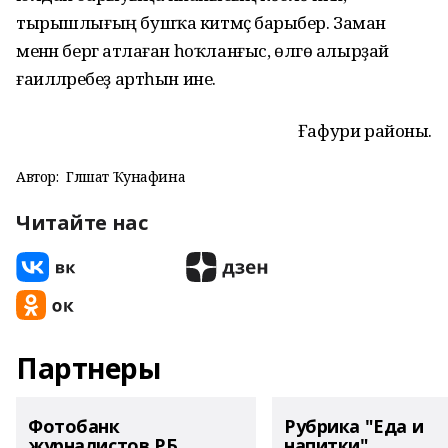
тырышлығың бушҡа китмәҫ барыбер. Заман
менән бергә атлаған һоҡланғыс, өлгө алырҙай
ғаиләләребеҙ артһын ине.
Ғафури районы.
Автор:
Гөлшат Ҡунафина
Читайте нас
Партнеры
Фотобанк
Рубрика "Еда и
журналистов РБ
напитки"