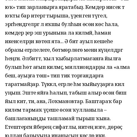
юҡ» тип зарланырға яратабыҙ. Кемдер нисек тә
юҡты бар итергә тырыша, үҙенә генә түгел,
эргәһендәгеләргә лә яҡшы булһын өсөн көс һала, ә
кемдер әҙер эш урынына ла килмәй, һаман
икенселәрҙән көтөп ята... Ә бит ауыл кешеһе
образы егәрлелеге, бөтмөрлөгө менән күңелдәргә
һеңгән. Әлбиттә, ҡыл ҡыбыр­латмағанға йылға
булып һөт ағып килмәҫ, миллиондарҙы ла «алма
беш, ауыҙға төш» тип тик торғандарға
таратмайҙар. Тәүәккәл, егәрле һәм ҡыйыуҙарға килә
уңыш. Эште яйға һалып, табыш алыр өсөн биш
йыл китә, ти, ана, Лоҡмановтар. Баштараҡ бар
килем тармаҡ үҫеше өсөн ҡулланыла –
башлағаныңды ташламай тырыш ҡына.
Етештергән әйберең сифатлы, ниәтең изге, дөрөҫ
юлдан барыуыңа инанысың көслө икән,