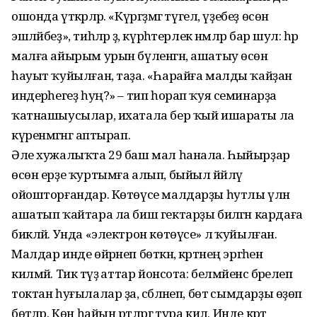
ошонда үткәрәләр. «Күргәҙмәгә түгел, үҙебеҙ өсөн
эшләйбеҙ», тиһәләр ҙә, күрһәтерлек нәмәләр бар шул: һәр
малға айырым урын бүленгән, ашатыу өсөн
һауыт ҡуйылған, таҙа. «Һарайға малды ҡайҙан
индерәһегеҙ һуң?» – тип һорап ҡуя семинарҙа
ҡатна­шыусылар, ихатала бер ҡый ишараты ла
күренмәгәнгә аптырап.
Әле хужалыҡта 29 баш мал һанала. Һыйырҙар
өсөн ерҙе ҡуртымға алып, быйыл йәйләү
ойошторғандар. Көтөүсе малдарҙы һутлы үлән
ашатып ҡайтара ла биш гектарҙы биләгән кардаға
бикләй. Унда «электрон көтөүсе» лә ҡуйылған.
Малдар инде өйрәнеп бөткән, кәртәнең эргәһенә
килмәй. Тик тәүҙә аттар йонсота: белмәйенсә бәрелеп
токтан һуғылалар ҙа, сәбәләнеп, бөтә сымдарҙы өҙөп
бөтәләр. Көн һайын рәтләргә тура килә. Инде кәртә