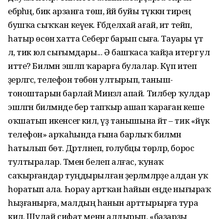
ебәрһәң, бик арзанға төшә, йәй буйы түккән тирең
бушҡа сыҡҡан кеүек. Ғәбделхай ағай, ит тейәп,
һатыр өсөн хатта Себергә барып сыға. Тауары үтә
лә, тик юл сығымдары... Ә башҡаса ҡайҙа итергә ул
итте? Билмән эшләп ҡарарға булалар. Күп итеп
әҙерләгәс, телефон төбөнә ултырып, таныш-
тоноштарын барлай Минзәлә апай. Тилбер ҡулдар
эшләгән билмәнде бер тапҡыр ашап ҡараған кеше
оҡшатып икенсегә килә, үҙ танышына әйтә – тик «йүкә
телефон» арҡаһында ғына барлыҡ билмән
һатылып бөтә. Дәртләнеп, голубцы төрәләр, борос
тултыралар. Тәмен белеп алғас, ҡунаҡ
саҡырғандар туңдырылған әҙерләмәләрҙе алдан уҡ
һоратып ала. Һорау артҡан һайын еңде нығыраҡ
һыҙғанырға, малдың һанын арттырырға тура
килә. Шулай сифат менән алдырып, «баҙарҙы