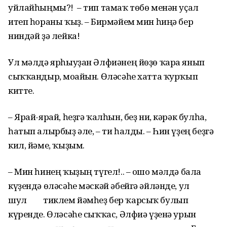
уйлайһыңмы?! – тип тамаҡ төбө менән уҫал
итеп һораны ҡыҙ. – Бирмәйем мин һиңә бер
ниндәй ҙә лейка!
Ул мәлдә ярһыуҙан Әлфиәнең йөҙө ҡара янып
сыҡҡандыр, моғайын. Өләсәһе хатта ҡурҡып
китте.
– Ярай-ярай, һеҙгә ҡалһын, беҙ ни, кәрәк булһа,
һатып алырбыҙ әле, – ти һалды. – Һин үҙең беҙгә
кил, йәме, ҡыҙым.
– Мин һинең ҡыҙың түгел!.. – ошо мәлдә бала
күҙендә өләсәһе мәскәй әбейгә әйләнде, ул
шул тиклем йәмһеҙ бер ҡарсыҡ булып
күренде. Өләсәһе сыҡҡас, Әлфиә үҙенә урын