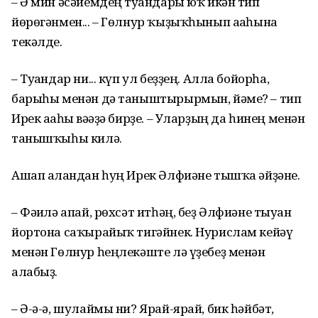
– Ә мин әсәйемдең туғандары юҡ икән тип
йөрөгәнмен... – Гөлнур ҡыҙыҡһынып ағаһына
текәлде.
– Туғандар ни... күп ул беҙҙең. Алла бойорһа,
барыһы менән дә таныштырырмын, йәме? – тип
Ирек ағаһы вәғәҙә бирҙе. – Уларҙың да һинең менән
танышҡыһы килә.
Ашап алғандан һуң Ирек Әлфиәне тышҡа әйҙәне.
– Фәғилә апай, рөхсәт итһәң, беҙ Әлфиәне тыуған
йортона саҡырайыҡ тигәйнек. Нурислам кейәү
менән Гөлнур һеңлекәште лә үҙебеҙ менән
алабыҙ.
– Ә-ә-ә, шулаймы ни? Ярай-ярай, бик һәйбәт,