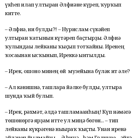
үкһеп илап ултырған Әлфиәне күреп, ҡурҡып
китте.
– Әлфиә, ни булды?! – Нурислам сүкәйеп
ултырған ҡатынын күтәреп баҫтырҙы. Әлфиә
ҡулындағы лейканы ҡыҫып тотҡайны. Иренең
ҡосағынан ысҡынып, Иреккә ынтылды.
– Ирек, ошоно минең өй музейына бүләк ит әле?
– Ал кәнишнә, ташларға йәлке булды, ултыра
шунда ҡый булып.
– Ирек, рәхмәт, әлдә ташламағанһың! Күп нәмәгә
төшөнөргә ярҙам итте ул миңә бөгөн... – тип
лейканы күкрәгенә нығыраҡ ҡыҫты. Унан иренә
әйләнеп йылмайҙы. – Ә һиңә... һәм Гөлнурға... әйтә