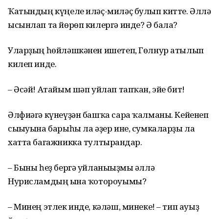
Ҡатындың күңеле иләҫ-миләҫ булып китте. Әллә
ысынлап та йөрөп килергә инде? Ә бала?
Уларҙың һөйләшкәнен ишетеп, Гөлнур атылып
килеп инде.
– Әсәй! Атайым шәп уйлап тапҡан, эйе бит!
Әлфиәгә күнеүҙән башҡа сара ҡалманы. Кейенеп
сығыуына барыһы ла әҙер ине, сумкаларҙы ла
хатта багажникка тултырғандар.
– Быны һеҙ бергә уйланығыҙмы әллә
Нурисламдың ғына ҡотороуымы?
– Минең этлек инде, кәләш, минеке! – тип ауыҙ