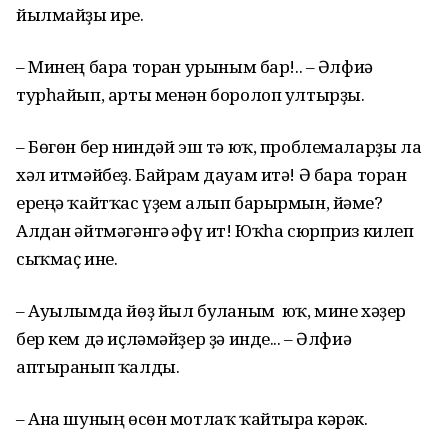
йылмайҙы ире.
– Минең бара торған урыным бар!.. – Әлфиә
турһайып, арты менән боролоп ултырҙы.
– Бөгөн бер ниндәй эш тә юҡ, проблемаларҙы ла
хәл итмәйбеҙ. Байрам дауам итә! Ә бара торған
ереңә ҡайтҡас үҙем алып барырмын, йәме?
Алдан әйтмәгәнгә ғәфү ит! Юҡһа сюрприз килеп
сыҡмаҫ ине.
– Ауылымда йөҙ йыл булғаным юҡ, мине хәҙер
бер кем дә иҫләмәйҙер ҙә инде... – Әлфиә
аптыранып ҡалды.
– Ана шуның өсөн мотлаҡ ҡайтырға кәрәк.