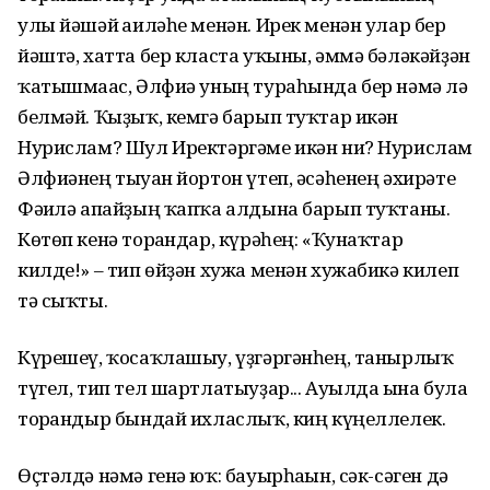
улы йәшәй ғаиләһе менән. Ирек менән улар бер
йәштә, хатта бер класта уҡыны, әммә бәләкәйҙән
ҡатышмағас, Әлфиә уның тураһында бер нәмә лә
белмәй. Ҡыҙыҡ, кемгә барып туҡтар икән
Нурислам? Шул Иректәргәме икән ни? Нурислам
Әлфиәнең тыуған йортон үтеп, әсәһенең әхирәте
Фәғилә апайҙың ҡапҡа алдына барып туҡтаны.
Көтөп кенә торғандар, күрәһең: «Ҡунаҡтар
килде!» – тип өйҙән хужа менән хужабикә килеп
тә сыҡты.
Күрешеү, ҡосаҡлашыу, үҙгәргәнһең, танырлыҡ
түгел, тип тел шартлатыуҙар... Ауылда ғына була
торғандыр бындай ихласлыҡ, киң күңеллелек.
Өҫтәлдә нәмә генә юҡ: бауырһағын, сәк-сәген дә