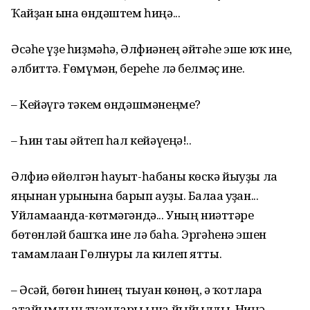
Ҡайҙан ғына өндәштем һиңә...
Әсәһе үҙе һиҙмәһә, Әлфиәнең әйтәһе эше юҡ ине,
әлбиттә. Ғөмүмән, береһе лә белмәҫ ине.
– Кейәүгә тәкем өндәшмәнеңме?
– Һин тағы әйтеп һал кейәүеңә!..
Әлфиә өйөлгән һауыт-һабаны көскә йыуҙы ла
яңынан урынына барып ауҙы. Балаға уҙған...
Уйламағанда-көтмәгәндә... Уның ниәттәре
бөтөнләй башҡа ине лә баһа. Эргәһенә эшен
тамамлаған Гөлнуры ла килеп ятты.
– Әсәй, бөгөн һинең тыуған көнөң, ә ҡотларға
атайымдың туғандары ғына йыйылды. Ниңә