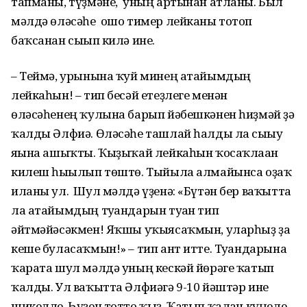
тапманы, түҙмәне, уның артынан атланы. Был
мәлдә өләсәһе ошо тимер лейканы тотоп
баҡсанан сығып килә ине.
– Теймә, урынына ҡуй минең атайымдың
лейкаһын! – тип бесәй етеҙлеге менән
өләсәһенең ҡулына барып йәбешкәнен һиҙмәй ҙә
ҡалды Әлфиә. Өләсәһе ташлай һалды ла сығыу
яғына ашыҡты. Ҡыҙыҡай лейкаһын ҡосаҡлаған
килеш һығылып төштө. Тыйыла алмайынса оҙаҡ
иланы ул. Шул мәлдә үҙенә: «Бүтән бер ваҡытта
ла атайымдың туғандарын туған тип
әйтмәйәсәкмен! Яҡшы уҡыясаҡмын, уларһыҙ ҙа
кеше буласаҡмын!» – тип ант итте. Туғандарына
ҡарата шул мәлдә уның кескәй йөрәге ҡатып
ҡалды. Ул ваҡытта Әлфиәгә 9-10 йәштәр ине
шикелле. Һүҙен тотто ҡыҙ. Ҡатып ҡалған күңеле