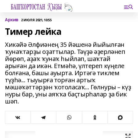
Архив
2 ИЮЛЯ 2021, 10:55
Тимер лейка
Хикәйә Әлфиәнең 35 йәшенә йыйылған
ҡунаҡтарҙы оҙаттылар. Тәүҙә әҙерләнеп
йөрөп, аҙаҡ ҡунаҡ һыйлап, шаҡтай
арыған да икән. Етмәһә, үлтереп күңеле
болғана, башы ауырта. Иртәгә тиклем
түҙһә... тыуырға торған артыҡ
мәшәҡәттәрҙән ҡотоласаҡ... Гөлнуры – күҙ
нуры бар, уны аяҡҡа баҫтырһалар ҙа бик
шәп.