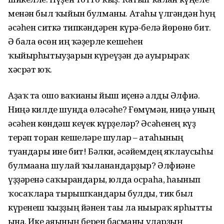
менән был ҡыйын булманы. Атаһы үлгәндән һуң
әсәһен ситкә типкәндәрен күрә-белә йөрөнө бит.
Ә бала өсөн иң ҡәҙерле кешеһен
ҡыйырһытыуҙарын күреүҙән дә ауырыраҡ
хәсрәт юҡ.
Аҙаҡ та ошо ваҡиғаны йыш иҫенә алды Әлфиә.
Ниңә килде шунда өләсәһе? Ғөмүмән, ниңә уның
әсәһен көндәш кеүек күрҙеләр? Әсәһенең күҙ
терәп торған кешеләре шулар – атаһының
туғандары ине бит! Бәлки, әсәйемдең яҡлаусыһы
булмағанға шулай ҡыланғандарҙыр? Әлфиәне
үҙҙәренә саҡырғандары, юлда осраһа, һағынып
ҡосаҡларға тырышҡандары булды, тик был
күренеш ҡыҙҙың йәнен тағы ла нығыраҡ ярһытты
ғына. Ике аяғының берен баҫманы уларҙың