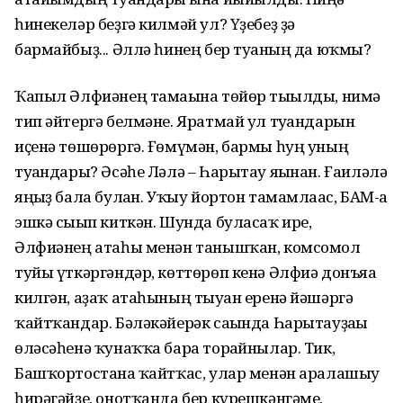
һинекеләр беҙгә килмәй ул? Үҙебеҙ ҙә
бармайбыҙ... Әллә һинең бер туғаның да юҡмы?
Ҡапыл Әлфиәнең тамағына төйөр тығылды, нимә
тип әйтергә белмәне. Яратмай ул туғандарын
иҫенә төшөрөргә. Ғөмүмән, бармы һуң уның
туғандары? Әсәһе Ләлә – Һарытау яғынан. Ғаиләлә
яңғыҙ бала булған. Уҡыу йортон тамамлағас, БАМ-ға
эшкә сығып киткән. Шунда буласаҡ ире,
Әлфиәнең атаһы менән танышҡан, комсомол
туйы үткәргәндәр, көттөрөп кенә Әлфиә донъяға
килгән, аҙаҡ атаһының тыуған еренә йәшәргә
ҡайтҡандар. Бәләкәйерәк сағында Һарытауҙағы
өләсәһенә ҡунаҡҡа бара торғайнылар. Тик,
Башҡортостанға ҡайтҡас, улар менән аралашыу
һирәгәйҙе, онотҡанда бер күрешкәнгәме,