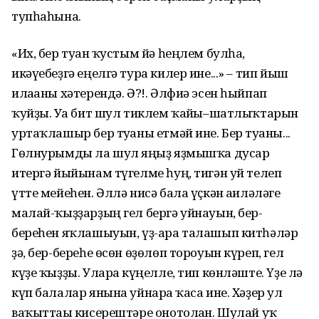
тупһаһына.
«Их, бер туған ҡустым йә һеңлем булһа,
икәүебеҙгә еңелгә тура килер ине...» – тип йыш
илағаны хәтерендә. Ә?!. Әлфиә эсен һыйпап
ҡуйҙы. Уға бит шул тиклем ҡайғы–шатлыҡтарын
уртаҡлашыр бер туғаны етмәй ине. Бер туғаны...
Гөлнурымды ла шул яңғыҙ яҙмышҡа дусар
итергә йыйынам түгелме һуң, тигән уй телеп
үтте мейеһен. Әллә нисә бала үҫкән ғаиләләге
малай-ҡыҙҙарҙың гел бергә уйнауын, бер-
береһен яҡлашыуын, үҙ-ара талашып китһәләр
ҙә, бер-береһе өсөн өҙөлөп тороуын күреп, гел
күҙе ҡыҙҙы. Уларға күңелле, тип көнләште. Үҙе лә
күп балалар янына уйнарға ҡаса ине. Хәҙер ул
ваҡыттағы кисерештәре онотолған. Шулай уҡ