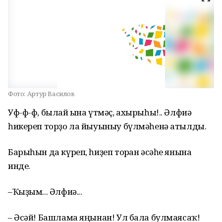
Фото:
Артур Василов
Уф-ф-ф, былай ғына үтмәҫ, ахырыһы!.. Әлфиә
һикереп торҙо ла йыуыныу бүлмәһенә атылды.
Барыһын да күреп, һиҙеп торған әсәһе янына
инде.
–Ҡыҙым... Әлфиә...
– Әсәй! Башлама яңынан! Ул бала булмаясаҡ!