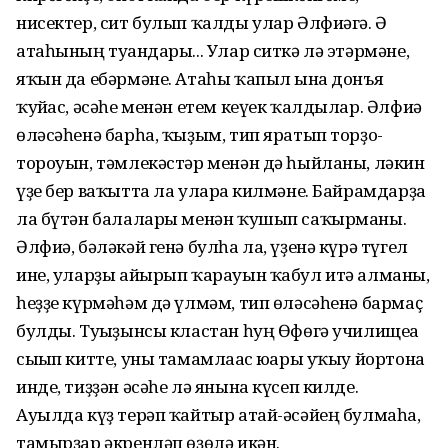
нисектер, сит булып ҡалды улар Әлфиәгә. Ә
атаһының туғандары... Улар ситкә лә этәрмәне,
яҡын да ебәрмәне. Атаһы ҡапыл ғына донъя
ҡуйғас, әсәһе менән етем кеүек ҡалдылар. Әлфиә
өләсәһенә барһа, ҡыҙым, тип яратып торҙо-
тороуын, тәмлекәстәр менән дә һыйланы, ләкин
үҙе бер ваҡытта ла уларға килмәне. Байрамдарҙа
ла бүтән балалары менән ҡушып саҡырманы.
Әлфиә, бәләкәй генә булһа ла, үҙенә күрә түгел
ине, уларҙы айырып ҡарауын ҡабул итә алманы,
һеҙҙе күрмәһәм дә үлмәм, тип өләсәһенә бармаҫ
булды. Туғыҙынсы кластан һуң Өфөгә училищеға
сығып китте, уны тамамлағас юғары уҡыу йортона
инде, тиҙҙән әсәһе лә янына күсеп килде.
Ауылда күҙ терәп ҡайтыр атай-әсәйең булмаһа,
тамырҙар әкренләп өҙөлә икән.