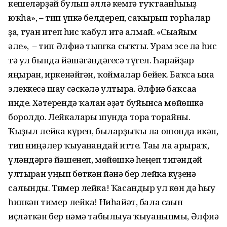
кешеләрҙәй булып әллә кемгә туҡтағанһығыҙ
юҡһа», – тип үпкә белдереп, саҡырып торһалар
ҙа, туған итеп һис ҡабул итә алмай. «Сығайым
әле», – тип Әлфиә тышҡа сыҡты. Урам эсе лә һис
тә ул бында йәшәгәндәгесә түгел. Һарайҙар
яңырған, иркенәйгән, ҡоймалар бейек. Баҡса ғына
элеккесә шау сәскәлә ултыра. Әлфиә баҡсаға
инде. Хәтерендә ҡалған ғәҙәт буйынса мөйөшкә
боролдо. Лейкалары шунда тора торғайны.
Ҡыҙыл лейка күреп, быларҙыҡы ла ошонда икән,
тип ниңәлер ҡыуанғандай итте. Тағы ла арыраҡ,
үләндәргә йәшенеп, мөйөшкә һеңеп тигәндәй
ултырған уңып бөткән йәнә бер лейка күҙенә
салынды. Тимер лейка! Ҡасандыр ул көн дә һыу
һипкән тимер лейка! Ниһайәт, бала сағын
иҫләткән бер нәмә табылыуға ҡыуаныпмы, Әлфиә