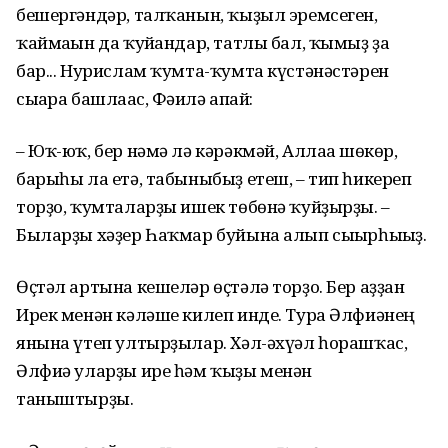
бешергәндәр, талҡанын, ҡыҙыл эремсеген,
ҡаймағын да ҡуйғандар, татлы бал, ҡымыҙ ҙа
бар... Нурислам ҡумта-ҡумта күстәнәстәрен
сығара башлағас, Фәғилә апай:
– Юҡ-юҡ, бер нәмә лә кәрәкмәй, Аллаға шөкөр,
барыһы ла етә, табыныбыҙ етеш, – тип һикереп
торҙо, ҡумталарҙы ишек төбөнә ҡуйҙырҙы. –
Быларҙы хәҙер Һаҡмар буйына алып сығырһығыҙ.
Өҫтәл артына кешеләр өҫтәлә торҙо. Бер аҙҙан
Ирек менән кәләше килеп инде. Тура Әлфиәнең
янына үтеп ултырҙылар. Хәл-әхүәл һорашҡас,
Әлфиә уларҙы ире һәм ҡыҙы менән
таныштырҙы.