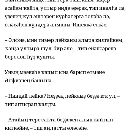
әсәйем ҡайта, ултыр инде әҙерәк, тип инәлһә лә,
үҙенең ҡул эштәрен күрһәтергә теләһә лә,
өләсәһен күндерә алманы. Ишеккә еткәс:
– Әлфиә, мин тимер лейканы алырға килгәйнем,
ҡайҙа ултыра шул, бир әле, – тип ейәнсәренә
боролоп һүҙ ҡушты.
Уның мәғәнәһе ҡапыл ғына барып етмәне
Әлфиәнең башына.
– Ниндәй лейка? Һеҙҙең лейкағыҙ беҙҙә юҡ ул, –
тип аптырап ҡалды.
– Атайың тере саҡта беҙҙекен алып ҡайтып
киткәйне, – тип аңлатты өләсәһе.