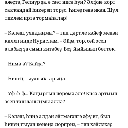
аяғөҫтө, Гөлнур ҙа, ә сәғәт нисә һуң? Әлфиә ҡорт
саҡҡандай һикереп торҙо. Һигеҙ генә икән. Шул
тиклем иртә тормаһалар!
– Кәләш, уяндыңмы? – тип дәртле кәйеф менән
килеп инде Нурислам. – Әйҙә, тор, сәй эсеп
алабыҙ ҙа сығып китәбеҙ. Беҙ йыйынып бөттөк.
– Нимә-ә? Ҡайҙа?
– Һинең тыуған яҡтарыңа.
– Уф-ф-ф... Ҡаңғыртып йөрөмә әле! Кисә артығын
эсеп ташланыңмы әллә?
– Кәләш, һиңә алдан әйтмәгәнгә ғәфү ит, был
һинең тыуған көнөңә сюрприз, – тип хәйләкәр