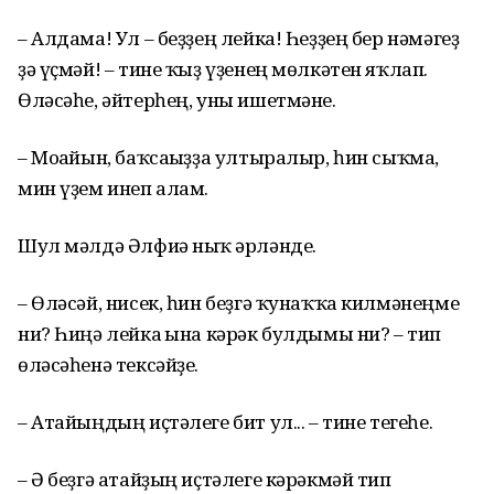
– Алдама! Ул – беҙҙең лейка! Һеҙҙең бер нәмәгеҙ
ҙә үҫмәй! – тине ҡыҙ үҙенең мөлкәтен яҡлап.
Өләсәһе, әйтерһең, уны ишетмәне.
– Моғайын, баҡсағыҙҙа ултыралыр, һин сыҡма,
мин үҙем инеп алам.
Шул мәлдә Әлфиә ныҡ ғәрләнде.
– Өләсәй, нисек, һин беҙгә ҡунаҡҡа килмәнеңме
ни? Һиңә лейка ғына кәрәк булдымы ни? – тип
өләсәһенә тексәйҙе.
– Атайыңдың иҫтәлеге бит ул... – тине тегеһе.
– Ә беҙгә атайҙың иҫтәлеге кәрәкмәй тип