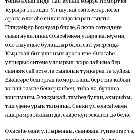
төпкә алып инде. Сәй ҡуйып ебәрҙе. Йомортҡа
ҡурырға тотондо. Ул шулай сәй хәстәрләгән
арала өләсәһе яйлап өйҙө ҡарап сыҡты.
Ниндәйҙер һорауҙар бирҙе, Әлфиә тәтелдеге
сығып яуапланы. Өләсәһенең уларға килеүе иң
оло ҡыуаныс булғандыр бала саҡ ғүмерендә.
Ҡыҙыҡай бит уны ныҡ ярата ине. Өләсәһе
ултырғыс ситенә ултырып, ҡоролай ғына бер
сынаяҡ сәй эсте лә сынаяғын түңкәреп тә ҡуйҙы.
Ейәнсәре бешергән йомортҡаны бер генә ҡабып,
ҡалай тәмле бешергәнһең, тиһә лә, бүтәнсә
ҡағылманы. Ә ҡыҙыҡай, тәмһеҙ булған, ахырыһы,
тип үҙенә урын тапманы. Сөнки ул өләсәһенең
ашарға яратҡанын да, сәйҙе күп эскәнен дә белә.
Өләсәһе оҙаҡ ултырманы, сынаяғын түңкәргәс тә,
ҡайтайым инде, тип тора башланы. Хәҙер