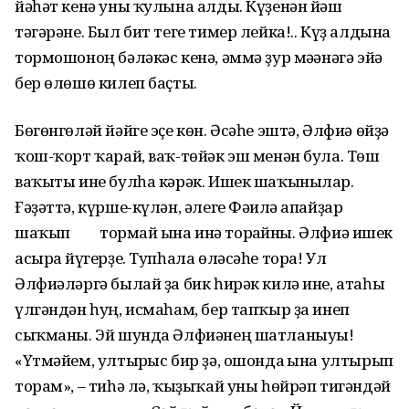
йәһәт кенә уны ҡулына алды. Күҙенән йәш
тәгәрәне. Был бит теге тимер лейка!.. Күҙ алдына
тормошоноң бәләкәс кенә, әммә ҙур мәғәнәгә эйә
бер өлөшө килеп баҫты.
Бөгөнгөләй йәйге эҫе көн. Әсәһе эштә, Әлфиә өйҙә
ҡош-ҡорт ҡарай, ваҡ-төйәк эш менән була. Төш
ваҡыты ине булһа кәрәк. Ишек шаҡынылар.
Ғәҙәттә, күрше-күлән, әлеге Фәғилә апайҙар
шаҡып тормай ғына инә торғайны. Әлфиә ишек
асырға йүгерҙе. Тупһала өләсәһе тора! Ул
Әлфиәләргә былай ҙа бик һирәк килә ине, атаһы
үлгәндән һуң, исмаһам, бер тапҡыр ҙа инеп
сыҡманы. Эй шунда Әлфиәнең шатланыуы!
«Үтмәйем, ултырғыс бир ҙә, ошонда ғына ултырып
торам», – тиһә лә, ҡыҙыҡай уны һөйрәп тигәндәй