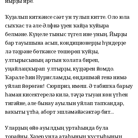
йырҙы ире.
Ҡуҙғалып киткәнсе сәғәт ун тулып китте. Оло юлға
сыҡҡас та әле Әлфиә үҙен ҡайҙа ҡуйырға
белмәне. Күңеле тыныс түгел ине уның. Йырҙы
бар тауышына асып, кондиционерҙы һүндерҙе
лә тәҙрәне бөткәнсе төшөрөп ҡуйҙы,
ултырғысының артын ҡолата биреп,
уңайлаңҡырап ултырҙы, күҙҙәрен йомдо.
Ҡарале һин Нурисламды, өндәшмәй генә нимә
уйлап йөрөгән! Сюрприз, имеш. Ә табипҡа барыу
һаман кисектерелә килә, тәүҙә тыуған көн үтһен
тигәйне, әле бынау ауылын уйлап тапҡандар,
ваҡыты үтһә, аборт эшләмәйәсәктәр бит...
Уларҙың өйө ауылдың уртаһында була
торғайны. Хәҙер унда атаһының ҡустыһының