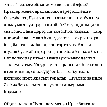
ҡаты бәғерлегә әйләндеме икән ни Әлфиә?
Иректәр менән аралашмай дөрөҫ эшләйме?
Өләсәһенең Ләлә киленен яҡын итеп ҡабул итә
алмауында уларҙың ни ғәйебе? «Туғандарыңдан
ситләшеп, һин дөрөҫ эшләмәйһең, ҡыҙым, – тиер
ине әсәһе лә. – Улар һине үҙ итеп саҡырып тора
бит, йән тартмаһа ла, ҡан тарта ул». Әлфиә,
шулай булмаһа ярар ине, тип көлдө генә. Ә бына
Нурисламдар ике-өс туғандары менән дә шул
тиклем татыу. Ул үҙен улар араһында һис килен
итеп тоймай, сөнки үҙҙәре быға юл ҡуймай,
ихтирам итеп, яратып торалар. Шуғалыр ҙа инде
Әлфиә бер ваҡытта ла үҙенең яңғыҙлығын
һиҙмәне.
Өйҙән сыҡҡан Нурислам менән Ирек баҡсала