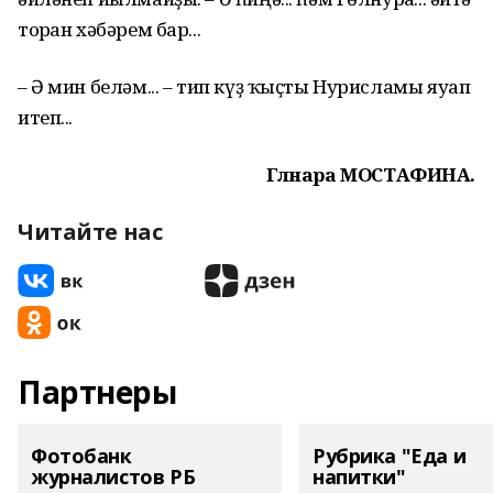
торған хәбәрем бар...
– Ә мин беләм... – тип күҙ ҡыҫты Нурисламы яуап
итеп...
Гөлнара МОСТАФИНА.
Читайте нас
Партнеры
Фотобанк
Рубрика "Еда и
журналистов РБ
напитки"