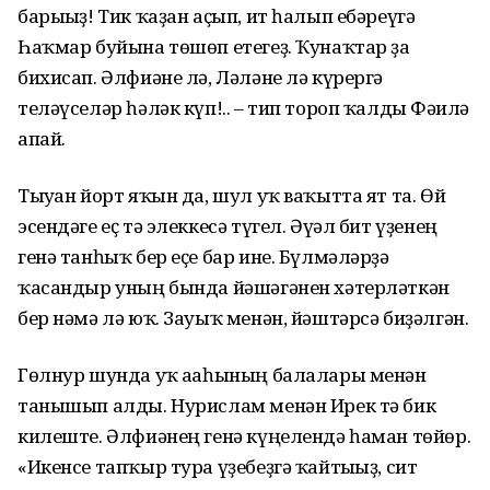
барығыҙ! Тик ҡаҙан аҫып, ит һалып ебәреүгә
Һаҡмар буйына төшөп етегеҙ. Ҡунаҡтар ҙа
бихисап. Әлфиәне лә, Ләләне лә күрергә
теләүселәр һәләк күп!.. – тип тороп ҡалды Фәғилә
апай.
Тыуған йорт яҡын да, шул уҡ ваҡытта ят та. Өй
эсендәге еҫ тә элеккесә түгел. Әүәл бит үҙенең
генә танһыҡ бер еҫе бар ине. Бүлмәләрҙә
ҡасандыр уның бында йәшәгәнен хәтерләткән
бер нәмә лә юҡ. Зауыҡ менән, йәштәрсә биҙәлгән.
Гөлнур шунда уҡ ағаһының балалары менән
танышып алды. Ну­рислам менән Ирек тә бик
килеште. Әлфиәнең генә күңелендә һаман төйөр.
«Икенсе тапҡыр тура үҙебеҙгә ҡайтығыҙ, сит