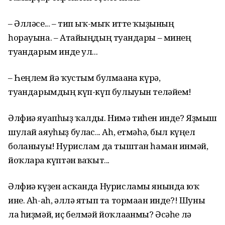
– Әлләсе... – тип ыҡ-мыҡ итте ҡыҙының
һорауына. – Атайыңдың туғандары – минең
туғандарым инде ул...
– Һеңлем йә ҡустым булмағанға күрә,
туғандарымдың күп-күп булыуын теләйем!
Әлфиә яуапһыҙ ҡалды. Нимә тиһен инде? Яҙмыш
шулай аяуһыҙ булғас... Аһ, етмәһә, был күңел
болғаныуы! Нурислам да тыштан һаман инмәй,
йоҡларға күптән ваҡыт...
Әлфиә күҙен асҡанда Нурисламы янында юҡ
ине. Аһ-аһ, әллә ятып та тормаған инде?! Шуны
ла һиҙмәй, иҫ белмәй йоҡлағанмы? Әсәһе лә