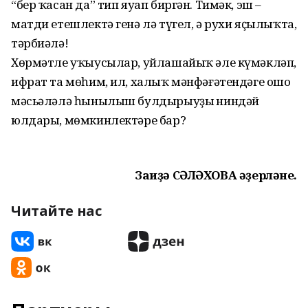
“бер ҡасан да” тип яуап биргән. Тимәк, эш –
матди етешлектә генә лә түгел, ә рухи яҫы­лыҡта,
тәрбиәлә!
Хөрмәтле уҡыусылар, уйлашайыҡ әле күмәкләп,
ифрат та мөһим, ил, халыҡ мәнфәғәтендәге ошо
мәсьәләлә һынылыш булдырыуҙың ниндәй
юлдары, мөмкинлектәре бар?
Заһиҙә СӘЛӘХОВА әҙерләне.
Читайте нас