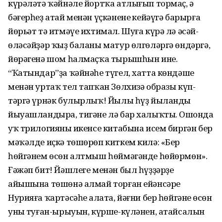
күрәләтә ҡәй­нәле йортҡа атлығып тормаҫ, ә
бәғерһеҙ атай менән үҫкәненең кейәүгә барырға
йөрьәт тә итмәүе ихтимал. Шуға күрә лә әсәй-
өләсәйҙәр ҡыҙ баланы матур өлгөләргә өндәргә,
йөрәгенә шом һалмаҫҡа тырышһын ине.
“Ҡатындар”ҙа ҡәйнәһе түгел, хатта көндәше
менән уртаҡ тел тапҡан Зөлхизә образы күп­
тәргә үрнәк булырлыҡ! Йылы һүҙ йыланды
йыуашландыра, тигәне лә бар халыҡтың. Ошонда
уҡ трилогияның икенсе китабына исем биргән бер
мә­ҡәлде иҫкә төшөрөп киткем килә: «Бер
һөйгәнем өсөн алтмыш һөймәгәнде һөйөрмөн».
Ғәжәп бит! Йәшлеге менән был һүҙҙәрҙең
айышына төшөнә алмай торған ейәнсәре
Нурияға ҡартәсәһе аңлата, йәғни бер һөйгәнең өсөн
уның туған-ырыуын, күрше-күләнен, атайсалын