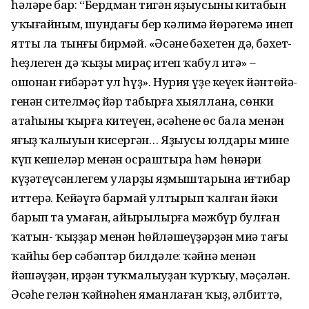
һәләре бар: “Бердман тигән яҙыусының китабын
уҡығайным, шундағы бер кәлимә йөрә­гемә инеп
ятты ла тынғы бирмәй. «Әсә­нең бәхетен дә, бәхет­
һеҙлеген дә ҡыҙы мираҫ итеп ҡабул итә» –
ошонан ғибә­рәт ул һүҙ». Нурия үҙе кеүек йәнтөйә­
генән сителмәҫ йәр табырға хыяллана, сөнки
атаһының ҡырға китеүен, әсәһе­нең өс бала менән
яңғыҙ ҡалыуын кисергән… Яҙыусы юлдары мине
күп кешеләр менән осраштыра һәм һөнәри
күҙәтеүсәнлегем уларҙың яҙмыштарына иғтибар
иттерә. Кейәүгә бармай ултырып ҡалған йәки
барып та уңмаған, айырылырға мәжбүр булған
ҡатын- ҡыҙҙар менән һөйлә­шеүҙәрҙән миңә тағы
ҡайһы бер сәбәптәр билдәле: ҡәй­нә менән
йәшәүҙән, ирҙән туҡмалыуҙан ҡурҡыу, мәҫәлән.
Әсәһе гелән ҡәйнәһен яманлаған ҡыҙ, әлбиттә,