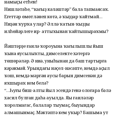
намыҫы етһен!
Нишләтәһең, “ҡағыҙ кәләштәр” бала тапмаясаҡ.
Егеттәр өмөтләнеп көтә, ә ҡыҙҙар ҡайтмай…
Ниҙән ҡурҡа улар? Әллә ҡатын-ҡыҙҙың
илһөйәрлеге ир- аттыҡынан ҡайтышыраҡмы?
Йәштәрҙең ғаилә ҡороуына ҡағы­лышлы йыш
ҡына яусылыҡты, димселекте хәтергә
төшөрәләр. Ә ниңә, уны­һынан да баш тартырға
кәрәкмәй. Урындағы нәҫел-нәсәпте, кемдә аҫыл
ҡош, кемдә мәргән аусы барын димсенән дә
яҡшыраҡ кем белә?
“…Һуңғы биш-алты йыл эсендә генә олоғара бәлә
хасил булған даһа ауылда. Яңы ғаиләләр
ҡоролмағас, балалар тыумаҫ, быуындар
алмашынмаҫ. Мәктәптә кем уҡыр? Башыма ут