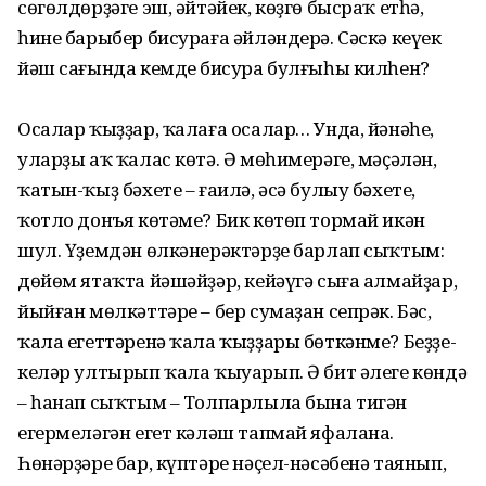
сөгөлдөрҙәге эш, әйтә­йек, көҙгө бысраҡ етһә,
һине барыбер бисураға әйләндерә. Сәскә кеүек
йәш сағында кемдең бисура булғыһы килһен?
Осалар ҡыҙҙар, ҡалаға осалар… Ун­да, йәнәһе,
уларҙы аҡ ҡалас көтә. Ә мө­һимерәге, мәҫәлән,
ҡатын-ҡыҙ бәхете – ғаилә, әсә булыу бәхете,
ҡотло донъя көтәме? Бик көтөп тормай икән
шул. Үҙемдән өлкәнерәктәрҙе барлап сыҡ­тым:
дөйөм ятаҡта йәшәйҙәр, кейәү­гә сыға алмайҙар,
йыйған мөлкәттәре – бер сумаҙан сепрәк. Бәс,
ҡала егет­тәренә ҡала ҡыҙҙары бөткәнме? Беҙҙе­
келәр ултырып ҡала ҡыуарып. Ә бит әлеге көндә
– һанап сыҡтым – Толпар­лыла бына тигән
егермеләгән егет кә­ләш тапмай яфалана.
Һөнәрҙәре бар, күптәре нәҫел-нәсәбенә таянып,