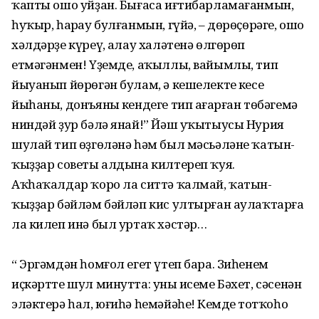
ҡапты ошо уйҙан. Бығаса иғтибарламағанмын,
һуҡыр, һаңрау булғанмын, гүйә, – дөрөҫөрәге, ошо
хәлдәрҙе күреү, аңлау халәтенә өлгөрөп
етмәгәнмен! Үҙемде, аҡыллы, вайымлы, тип
йыуанып йөрөгән булам, ә кешелектең кесе
йыһаны, донъяның кендеге тип аңғарған төбәгемә
ниндәй ҙур бәлә янай!” Йәш уҡытыусы Нурия
шулай тип өҙгөләнә һәм был мәсьәләне ҡатын-
ҡыҙҙар советы алдына килтереп ҡуя.
Аҡһаҡалдар ҡоро ла ситтә ҡалмай, ҡатын-
ҡыҙҙар бәйләм бәйләп кис ултырған аулаҡтарға
ла килеп инә был уртаҡ хәстәр…
“ Эргәмдән һомғол егет үтеп бара. Зиһенем
иҫкәртте шул минутта: уның исеме Бәхет, сәсенән
эләктерә һал, юғиһә һемәйәһең! Кемдең тотҡоһо