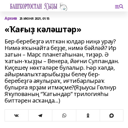
Архив
25 ИЮНЯ 2021, 01:15
«Ҡағыҙ кәләштәр»
Бер-беребеҙгә илткән юлдар ниңә урау?
Нимә яҡынайта беҙҙе, нимә бәйләй? Ир
затын – Марс планетаһынан, тиҙәр. Ә
ҡатын-ҡыҙҙы – Венера, йәғни Сулпандан.
Киҫешеү нөктәләре булалыр. Һәр хәлдә,
айырмалыҡтарыбыҙҙы белеү бер-
беребеҙгә аяулыраҡ, иғтибарлыраҡ
булырға ярҙам итмәҫме?(Яҙыусы Гөлнур
Яҡупованың “Ҡатындар” трилогияһы
биттәрен асҡанда…)