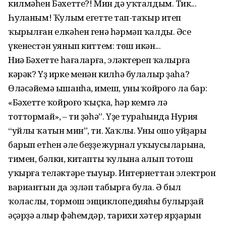
килмәһен Бәхетте?! Мин дә уҡталдым. Тик...
Һуңланым! Ҡулым егеттең тап-таҡыр итеп
ҡырылған елкәһен генә һәрмәп ҡалды. Әсе
үкенестән уянып киттем: төш икән...
Ниңә Бәхетте һағаларға, эләктереп ҡалырға
кәрәк? Үҙ ирке менән килһә булалыр ҙаһа?
Өләсәйемә ышанһаң, имеш, уның ҡойроғо ла бар:
«Бәхеттең ҡойроғо ҡыҫҡа, һәр кемгә лә
тоттормай», – ти ҙәһә”. Үҙе тураһында Нурия
“уйлы ҡатын мин”, ти. Хаҡлы. Уның ошо уйҙары
барып етһен әле беҙҙең журнал уҡыусыларына,
тимен, бәлки, китапты ҡулына алып тотош
уҡырға теләктәре тыуыр. Интернеттан электрон
вариантын да эҙләп табырға була. Ә был
ҡоласлы, тормош энциклопедияһы булырҙай
әҫәрҙә алыр фәһемдәр, тарихи хәтер ярҙарын