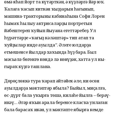
өмә яһап йорт та күтәрткән, ә күҙләргә йәр юҡ.
Ҡалаға ҡасып киткән ҡыҙҙарын һағынып,
машина-тракторының кабинаһына Софи Лорен
һымаҡ һылыу актрисаларҙың портретын
йәбештереп ҡуйып йыуана егеттәребеҙ. Ул
һүрәт­тәрҙе «ҡағыҙ кә­ләштәр» тип атап та
ҡуйҙылар инде ауылда”. Әлеге юлдарҙа
етмешенсе йылдар хаҡында һүҙ бара. Был
мәсьәлә бө­гөнгө көндә лә көнүҙәк, хатта ул ны­
ғыраҡ күҙгә ташлана.
Дөрөҫлөккә тура ҡарап әйтәйек әле, ни өсөн
ауылдарҙа мәктәптәр ябыла? Быйыл, миҫалға,
өс-дүрт бала уҡырға төшә, киләһе йылға – берәү-
икәү… Әгәр яҡын арала беренсе класҡа унлаған
бала барасаҡ икән, ул мәктәпте ябырға кемдең