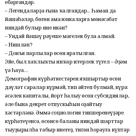
ебәргәндәр.
– Легендаларҙа ғына ҡалғандар... Һаман да
йәшәһәләр, бөгөн амазонкаларға мөнәсәбәт
ниндәй булыр ине икән?
– Ундай йәшәү рәүеше мәңгелек була алмай.
– Нишләп?
– Донъя парлылар өсөн яратылған.
Эйе, был хаҡлыҡты инҡар итерлек түгел – Әҙәм
үә Һауа…
Демография күрһәткестәрен яҡ­шыртыр өсөн
дәүләт саралар күрмәй, тип әйтеп булмай, күрә:
әсәлек капиталы, йорт һалыу өсөн субсидиялар,
әле бына декрет отпускыһын оҙайтыу
хәстәрләнә. Әммә социология тикшеренеүҙәре
күрһәтеүенсә, өсөнсө баланы ниндәй шарттар
тыуҙырылһа табыр инегеҙ, тигән һорауға күптәр