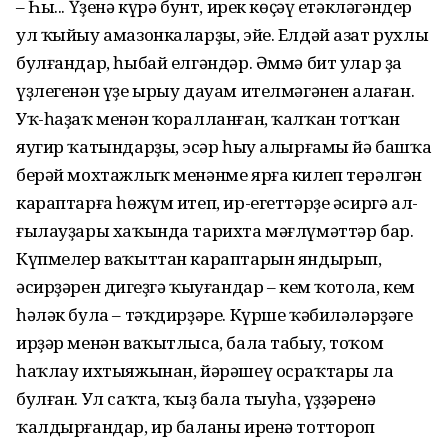
– Һы... Үҙенә күрә бунт, ирек көҫәү етәкләгәндер
ул ҡыйыу амазонкаларҙы, эйе. Елдәй азат рухлы
булғандар, һыбай елгәндәр. Әммә бит улар ҙа
үҙлегенән үҙе ырыу дауам ителмәгәнен аңлаған.
Уҡ-һаҙаҡ менән ҡоралланған, ҡалҡан тотҡан
яугир ҡатындарҙың, эсәр һыу алырғамы йә башҡа
берәй мохтажлыҡ менәнме ярға килеп терәлгән
караптарға һөжүм итеп, ир-егеттәрҙе әсиргә ал­
ғылауҙары хаҡында тарихта мәғлү­мәттәр бар.
Күпмелер ваҡыттан караптарын яндырып,
әсирҙәрен диңгеҙгә ҡыуғандар – кем ҡотола, кем
һәләк була – тәҡдирҙәре. Күрше ҡәбиләләрҙәге
ирҙәр менән ваҡытлыса, бала табыу, тоҡом
һаҡлау ихтыяжынан, йәрәшеү осраҡтары ла
булған. Ул саҡта, ҡыҙ ба­ла тыуһа, үҙҙә­ренә
ҡалдырғандар, ир баланы иренә тоттороп