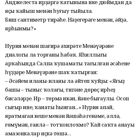
Анджелеста ирҙәргә ҡатынына ике дюймдан да
яҫы ҡайыш менән һуғыу тыйыла.
Биш сантиметр тирәһе. Нәҙегерәге менән, әйҙә,
ярһынмы?»
Нурия менән шағирә әхирәте Ме­нәүәрәнең
диалогы ла торғаны һабаҡ. Яһиллығы
арҡаһында Салпа ҡушаматы тағылған әсәһенең
һүҙҙәре Менәүәрәне шаҡ ҡатырған:
– Әсәйем иланы-иланы ла әйтеп ҡуйҙы: «Яңғыҙ
башың – тыныс ҡолағың, тигәне дөрөҫ ирһеҙ
бисәләрҙең. Ир – төрмә икән, йәнең бығаулы. Осоп
сығыр инең, ҡанатың һынған...» Нурия апай,
яратмаған кешең менән йәшәһәң ге­нәме, әллә,
ғөмүмән, ғаилә – тотҡонлоҡмо? Ҡай саҡта анауы
амазонкалар иҫкә төшә…