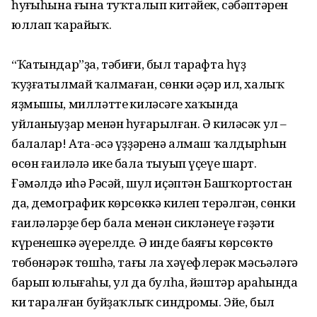
һуңғыһына ғына туҡталып китәйек, сә­бәптәрен
юллап ҡарайыҡ.
“Ҡатындар”ҙа, тәбиғи, был тарафта һүҙ
ҡуҙғатылмай ҡалмаған, сөнки әҫәр ил, халыҡ
яҙмышы, милләттең киләсәге хаҡында
уйланыуҙар менән һуғарылған. Ә киләсәк ул –
балалар! Ата-әсә үҙҙәре­нә алмаш ҡалдырһын
өсөн ғаиләлә ике бала тыуып үҫеүе шарт.
Ғәмәлдә иһә Рәсәй, шул иҫәптән Башҡортостан
да, демографик көрсөккә килеп терәлгән, сөнки
ғаиләләрҙең бер бала менән сик­ләнеүе ғәҙәти
күренешкә әүерелде. Ә инде баяғы көрсөктөң
төбөнәрәк төш­һәң, тағы ла хәүефлерәк мәсьәләгә
барып юлығаһың, ул да булһа, йәштәр араһында
киң таралған буйҙаҡлыҡ синдромы. Эйе, был