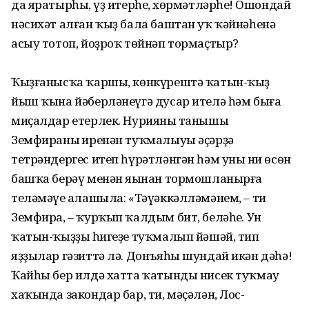
да яратырһың, үҙ итерһең, хөр­мәтләрһең! Ошондай
нәсихәт алған ҡыҙ бала баштан уҡ ҡәйнәһенә
асыу тотоп, йоҙроҡ төйнәп тормаҫтыр?
Ҡыҙғанысҡа ҡаршы, көнкүрештә ҡатын-ҡыҙ
йыш ҡына йәберләнеүгә дусар ителә һәм быға
миҫалдар етерлек. Нурияның танышы
Земфираның ире­нән туҡмалыуы әҫәрҙә
тетрәндергес итеп һүрәтләнгән һәм уның ни өсөн
башҡа берәү менән яңынан тормошланырға
теләмәүе аңлашыла: «Тәүәк­кәл­ләмәнем, – ти
Земфира, – ҡурҡып ҡалдым бит, беләһең. Ун
ҡатын-ҡыҙҙың һигеҙе туҡмалып йәшәй, тип
яҙҙылар гәзиттә лә. Донъяһы шундай икән дәһә!
Ҡайһы бер илдә хатта ҡатынды нисек туҡмау
хаҡында закондар бар, ти, мәҫә­лән, Лос-