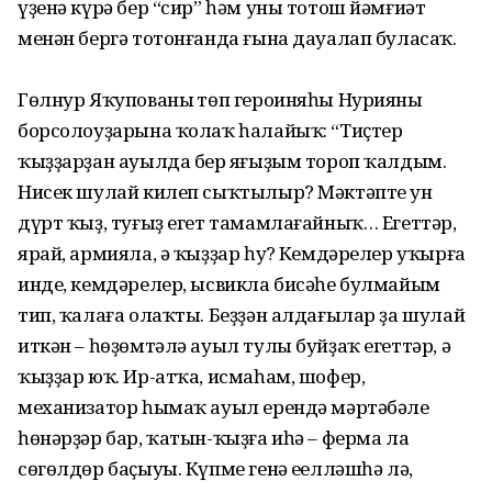
үҙенә күрә бер “сир” һәм уны тотош йәмғиәт
менән бергә тотонғанда ғына дауалап буласаҡ.
Гөлнур Яҡупованың төп героиняһы Нурияның
борсолоуҙарына ҡолаҡ һалайыҡ: “Тиҫтер
ҡыҙҙарҙан ауылда бер яңғыҙым тороп ҡалдым.
Нисек шулай килеп сыҡтылыр? Мәктәпте ун
дүрт ҡыҙ, туғыҙ егет тамамлағайныҡ… Егет­тәр,
ярай, армияла, ә ҡыҙҙар һуң? Кемдә­релер уҡырға
инде, кемдәрелер, ысвикла бисә­һе булмайым
тип, ҡалаға олаҡты. Беҙҙән алдағылар ҙа шулай
иткән – һөҙөмтәлә ауыл тулы буйҙаҡ егеттәр, ә
ҡыҙҙар юҡ. Ир-атҡа, исмаһам, шофер,
механизатор һымаҡ ауыл ерендә мәртә­бәле
һөнәрҙәр бар, ҡатын-ҡыҙға иһә – ферма ла
сөгөлдөр баҫыуы. Күпме генә еңелләшһә лә,