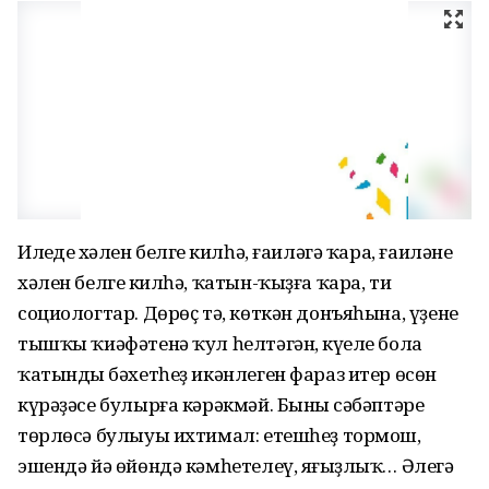
Илеңдең хәлен белгең килһә, ғаилә­гә ҡара, ғаиләнең
хәлен белгең килһә, ҡатын-ҡыҙға ҡара, ти
социологтар. Дө­рөҫ тә, көткән донъяһына, үҙенең
тыш­ҡы ҡиәфәтенә ҡул һелтәгән, күңеле бола
ҡатындың бәхетһеҙ икәнлеген фараз итер өсөн
күрәҙәсе булырға кәрәк­мәй. Бының сәбәптәре
төрлөсә булыуы ихтимал: етешһеҙ тормош,
эшендә йә өйөндә кәмһетелеү, яңғыҙлыҡ… Әлегә