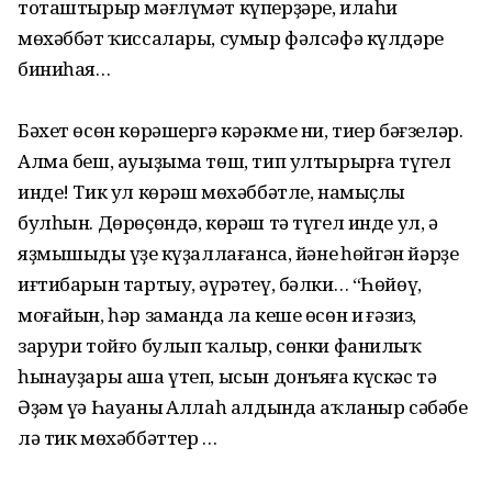
тоташтырыр мәғлүмәт күпер­ҙәре, илаһи
мөхәббәт ҡиссалары, сумыр фәлсәфә күлдәре
биниһая…
Бәхет өсөн көрәшергә кәрәкме ни, тиер бәғзеләр.
Алма беш, ауыҙыма төш, тип ултырырға түгел
инде! Тик ул көрәш мөхәббәтле, намыҫлы
булһын. Дөрө­ҫөндә, көрәш тә түгел инде ул, ә
яҙмышыңды үҙең күҙаллағанса, йәнең һөйгән йәрҙең
иғтибарын тартыу, әүрәтеү, бәлки… “Һөйөү,
моғайын, һәр заманда ла кеше өсөн иң ғәзиз,
зарури тойғо булып ҡалыр, сөнки фанилыҡ
һынау­ҙары аша үтеп, ысын донъяға күскәс тә
Әҙәм үә Һауаның Аллаһ алдында аҡланыр сәбәбе
лә тик мөхәббәттер …