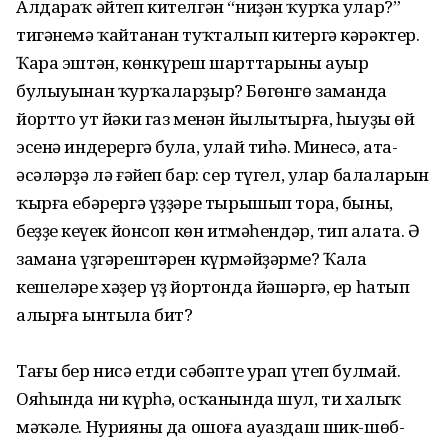
Алдараҡ әйтеп кителгән “ниҙән ҡур­ҡа улар?”
тигәнемә ҡайтанан туҡталып китергә кәрәктер.
Ҡара эштән, көн­күреш шарттарының ауыр
булыуынан ҡур­ҡаларҙыр? Бөгөнгө заманда
йортто ут йәки газ менән йылытырға, һыуҙы өй
эсенә индерергә була, улай тиһәң. Минеңсә, ата-
әсәләрҙә лә ғәйеп бар: сер түгел, улар балаларын
ҡырға ебә­рергә үҙҙәре тырышып тора, быны,
беҙҙең кеүек йонсоп көн итмәһендәр, тип аңлата. Ә
замана үҙгәрештәрен күрмәйҙәрме? Ҡала
кешеләре хәҙер үҙ йортонда йәшәргә, ер һатып
алырға ынтыла бит?
Тағы бер нисә етди сәбәпте урап үтеп булмай.
Ояһында ни күрһә, осҡа­нында шул, ти халыҡ
мәҡәле. Нурияның да ошоға ауаздаш шик-шөб­