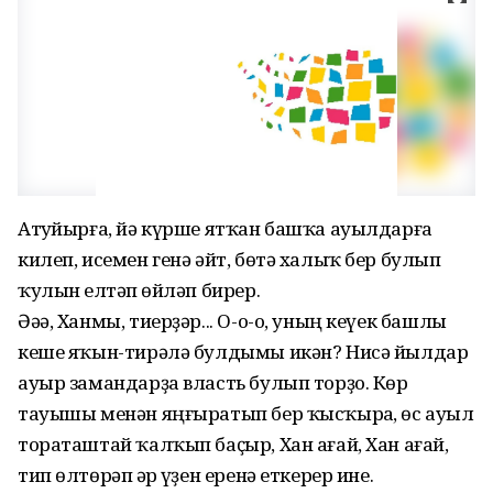
Атһуйырға, йә күрше ятҡан башҡа ауылдарға
килеп, исемен генә әйт, бөтә халыҡ бер булып
ҡулын һелтәп һөйләп бирер.
Әәә, Ханмы, тиерҙәр... О-о-о, уның кеүек башлы
кеше яҡын-тирәлә булдымы икән? Нисә йылдар
ауыр замандарҙа власть булып торҙо. Көр
тауышы менән яңғыратып бер ҡыс­ҡырһа, өс ауыл
тораташтай ҡал­ҡып баҫыр, Хан ағай, Хан ағай,
тип өлтө­рәп һәр һүҙен еренә еткерер ине.