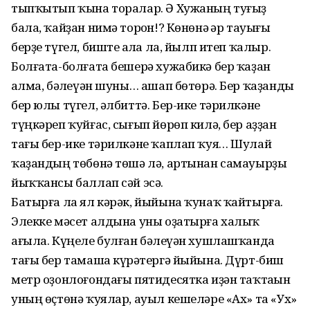
тыпҡытып ҡына торалар. Ә Хужаның туғыҙ
бала, ҡайҙан нимә торһон!? Көнөнә һәр тауығы
берҙе түгел, биште һалһа ла, йылп итеп ҡалыр.
Болғата-болғата бешерә хужабикә бер ҡаҙан
һалма, бәһлеүән шуны… ашап бөтөрә. Бер ҡаҙанды
бер юлы түгел, әл­биттә. Бер-ике тәрилкәне
түңкәреп ҡуй­ғас, сығып йөрөп килә, бер аҙҙан
тағы бер-ике тәрилкәне ҡаплап ҡуя… Шулай
ҡаҙандың төбөнә төшә лә, артынан самауырҙы
йыҡҡан­сы баллап сәй эсә.
Батырға ла ял кәрәк, йыйына ҡунаҡ ҡайтырға.
Элекке мәсет алдына уны оҙатырға халыҡ
ағыла. Күңеле булған бәһлеүән хушлашҡанда
тағы бер тамаша күрһәтергә йыйына. Дүрт-биш
метр оҙонлоғондағы пятидесятка иҙән таҡтаһын
уның өҫтөнә ҡуялар, ауыл кешеләре «Ах» та «Ух»