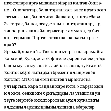
икенселәре иргә ышанып эйәреп килгән Әнисә­
не… Олораҡтар, була торған хәл, элек ирҙәр өсәр
ҡатын алып, бына тигән йәшәгән, тип тә ебәрә.
Элегерәк, бәлки, өсәүҙе алып та торғандарҙыр,
тип ҡаршы килә йәшерәктәре, әммә хәҙер бит
яңы тормош. Партия ағзаһына ике ҡатын рәзе
ярай?
Ярамай, ярамай… Тик ғашиҡтар ғына ярамайға
ҡарамай, Хужа, холоҡ-фиғеле фәрештәнеке, төҫө-
башы һыу һылыуыныҡылай ҡатынын, туҡтамай
ҡойған көҙгө ямғырҙан брезент плащ менән
ҡаплап, МТС-тан егеп килгән тырантасҡа
ултыртып, ҡара таңдан кире китә. Уларҙы оҙон
юл көтә, сөнки ике бригадирҙы ла һуғыштан һуң
тәүге мәртәбә ойошторолған ауыл хужа­лығы
алдынғыларының йыйылышына ебәрәләр.