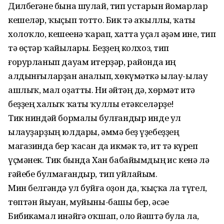
Дилбегәне бына шулай, тип ус­тарын йомарлар
кешеләр, ҡыҫып тотто. Бик тә аҡыллы, ҡаты
холоҡло, кешеһенә ҡарап, хатта уҫал әҙәм ине, тип
тә өҫтәр ҡайһылары. Беҙҙең колхоз, тип
ғорурланып дауам итерҙәр, районда иң
алдынғыларҙан һаналып, хөкүмәткә ылау-ылау
ашлыҡ, мал оҙатты. Ни әйтһәң дә, хөрмәт итә
беҙҙең халыҡ ҡаты ҡуллы етәксе­ләрҙе!
Тик ниндәй бормалы булғандыр инде ул
ылауҙарҙың юлдары, әммә беҙ үҙебеҙҙең
магазинда бер ҡасан да икмәк тә, ит тә күреп
үҫмәнек. Тик бында Хан бабайымдың һис кенә лә
ғәйебе булмағандыр, тип уйлайым.
Мин белгәндә ул буйға оҙон да, ҡыҫҡа ла түгел,
төптән йыуан, муйы­ны-башы бер, әсәһе
Бибикамал инәй­гә оҡшап, оло йәштә булһа ла,