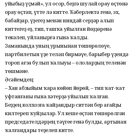
уйыбыҙ үҫмәй», ул осор, беҙгә шулай һорау өҫтөнә
һорау өҫтәп, үтте лә китте. Ҡәберлектә генә, эх,
бабайҙар, үҙегеҙ менән ниндәй серҙәр алып
киттегеҙ һеҙ, тип, ташҡа уйылған йөҙҙәренә
текәлеп, уйланыр­ға ғына ҡалды.
Заманында уның урынынан төшө­рөлөүе,
партбилетын үҙе теләп бир­мәүе, барыбер һүҙендә
тороп ағза бу­лып ҡалыуы – ололарҙың теленән
төшмәне.
Әсәйемдең:
– Хан абзыйым ҡара көйөп йөрөй, – тип ҡат-ҡат
уфтанғаны ғына хәтерҙә уйылып ҡалған.
Беҙҙең колхозға ҡайҙандыр ситтән бер ағайҙы
килтереп ҡуйҙылар. Ул кеше өҫтән төшөрөлгән
председател­дәрҙең тәүгеһе генә булды, артынан
ҡалғандары теҙелеп китте.