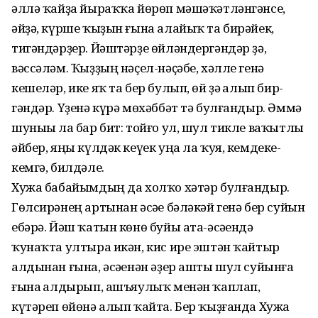
әллә ҡайҙа йыраҡҡа йөрөп мәшәҡәтләнгәнсе,
әйҙә, күрше ҡыҙын ғына алайыҡ та бирәйек,
тигәндәрҙер. Йәштәрҙе өйләндергәндәр ҙә,
вәссәләм. Ҡыҙҙың нәҫел-нәҫәбе, хәлле генә
кешеләр, ике яҡ та бер булып, өй ҙә һалып бир­
гәндәр. Үҙенә күрә мөхәббәт тә булғандыр. Әммә
шуныһы ла бар бит: тойғо ул, шул тикле ваҡытлы
әйбер, яңы күлдәк кеүек уңа ла ҡуя, кемдеке-
кемгә, билдәле.
Хужа бабайымдың да холҡо хәтәр булғандыр.
Гөлсирәнең артынан әсәһе бәләкәй генә бер суйын
ебәрә. Йәш ҡатын көнө буйы ата-әсәһендә
ҡунаҡта ултыра икән, кис ире эштән ҡайтыр
алдынан ғына, әсәһенән әҙер ашты шул суйынға
ғына һалдырып, ашъяулыҡ менән ҡаплап,
күтәреп өйөнә алып ҡайта. Бер ҡыҙғанда Хужа