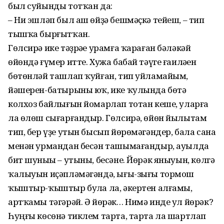
был суйынды тотҡан да:
– Ни эшләп был аш өйҙә бешмәҫкә тейеш, – тип
тышҡа бырғытҡан.
Гөлсирә ике тәҙрәһе урамға ҡараған бәләкәй
өйөндә ғүмер итте. Хужа бабай тәүге ғаиләһен
бөтөнләй ташлап ҡуйған, тип уйламайым,
йәшерен-батырыны юҡ, ике ҡулында бөтә
колхоз байлығын йомарлап тот­ан кеше, уларға
ла өлөш сығарғандыр. Гөлсирә, өйөн йылытам
тип, бер үҙе утын бысып йө­рөмәгәндер, бала сана
менән урмандан бесән ташымағандыр, ауылда
бит шуныһы – утыны, бесәне. Йөрәк яныуын, көлгә
ҡалыуын иҫәплә­мәгәндә, ығы-зығы тормош
ҡыштыр-ҡыштыр булһа ла, әкертен алғамы,
артҡамы тәгәрәй. Ә йөрәк… Нимә инде ул йөрәк?
Һуңғы көсөнә тиклем тарта, тарта ла шартлап