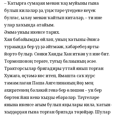
– Ҡатырға сумаҙан менән ҡаҙ муйыны ғына
булып киләләр ҙә, үңәстәре үгеҙҙеке кеүек
булғас, ылау менән ҡайтып китәләр, – ти ине
улар хаҡында атайым.
Әммә уныһы икенсе тарих.
Хан бабайымды һөйләп, уның ҡатыны Әнисә
тураһында бер һүҙ ҙә әйтмәһәк, хәбәребеҙ ярты-
йорто булыр. Сөнки Ханды Хан иткән ул ине бит.
Тормошоноң терәге, туғыҙ балаһының әсәһе.
Тракторсылар бригадиры уттай янып торған
Хужаға, өҫтәмә көс итеп, Ямашта саҡ курс
тамамлаған Паша Ангелинаның йөҙ мең
әхирәтенең бәләкәй генә бер өлөшөн – ун бер
бөртөк йәш кенә ҡыҙҙы ебәрәләр. Тәүгеләре
янына икенсе ағым булып яңылары килә, ҡатын-
ҡыҙҙарҙан ғына торған бригада төҙөйҙәр. Шулар