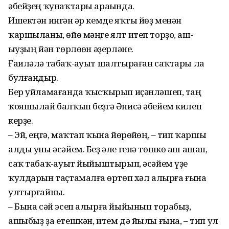
әбейҙең ҡунаҡтары араһында.
Ишектән ингән һәр кемде яҡты йөҙ менән
ҡаршыланы, өйө мәңге ялт итеп торҙо, аш-
һыуҙың йән төрлөһөн әҙер­ләне.
Ғаиләлә табаҡ-һауыт шалтыраған саҡтары ла
булғандыр.
Бер уйламағанда ҡысҡырып иҫән­ләшеп, таң
ҡояшылай балҡып беҙгә Әнисә әбейем килеп
керҙе.
– Эй, еңгә, маҡтап ҡына йөрөйһөң, – тип ҡаршы
алды уны әсәйем. Беҙ әле генә төшкө аш ашап,
саҡ табаҡ-һауыт йыйыштырып, әсәйем үҙе
ҡулдарын таҫтамал­ға һөртөп хәл алырға ғына
ултыр­ғайны.
– Бына сәй эсеп алырға йыйынып торабыҙ,
ашыбыҙ ҙа етешкән, итем дә йылы ғына, – тип ул