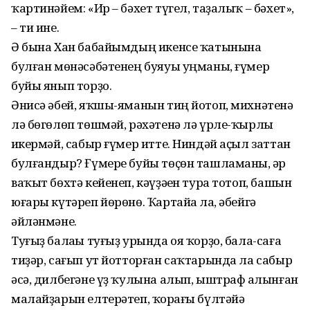
ҡартинәйем: «Ир – бә­хет түгел, таҙалыҡ – бәхет»,
– ти ине.
Ә бына Хан бабайымдың икенсе ҡатынына
булған мөнәсәбәтенең буяуы уңманы, ғүмер
буйы янып торҙо.
Әнисә әбей, яҡшы-яманын тиң йотоп, михнәтенә
лә бөгөлөп төшмәй, рәхәтенә лә үрле-ҡырлы
һикермәй, сабыр ғүмер итте. Ниндәй аҫыл заттан
булғандыр? Ғүмере буйы төҫөн ташламаны, һәр
ваҡыт бөхтә кейенеп, кәүҙәһен тура тотоп, башын
юғары күтәреп йөрөнө. Ҡартайһа ла, әбейгә
әйләнмәне.
Туғыҙ балаһы туғыҙ урында оя ҡорҙо, бала-саға
тиҙәр, сағып ут йотторған саҡтарында ла сабыр
әсә, дилбегәне үҙ ҡулына алып, ыштраф һалынған
малайҙарын елтерәтеп, ҡорһағы бүлтәйә