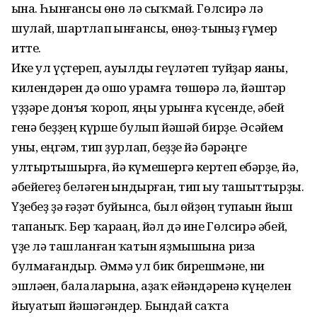
һына. Һынғансы өнө лә сыҡмай. Гөлсирә лә
шулай, шарт­лап һынғансы, өнһөҙ-тынһыҙ ғүмер
итте.
Ике ул үҫтереп, ауылды геүләтеп туйҙар яһаны,
килендәрен дә ошо урамға төшөрһә лә, йәштәр
үҙҙәре донъя ҡороп, яңы урынға күсенде, әбей
генә беҙҙең күрше булып йәшәй бирҙе. Әсәйем
уны, еңгәм, тип ҙурлап, беҙҙе йә бәрәңге
ултыртышырға, йә күмешергә кертеп ебәрҙе, йә,
әбейегеҙ беләген һындырған, тип һыу ташыт­тырҙы.
Үҙебеҙ ҙә ғәҙәт буйынса, был өйҙөң тупһаһын йыш
тапаныҡ. Бер ҡараһаң, йәл дә ине Гөлсирә әбей,
үҙе лә ташланған ҡатын яҙмышына риза
булмағандыр. Әммә ул бик бирешмәне, ни
эшләһен, балаларына, аҙаҡ ейәндә­ренә күңелен
йыуатып йәшә­гәндер. Бы­н­дай саҡта