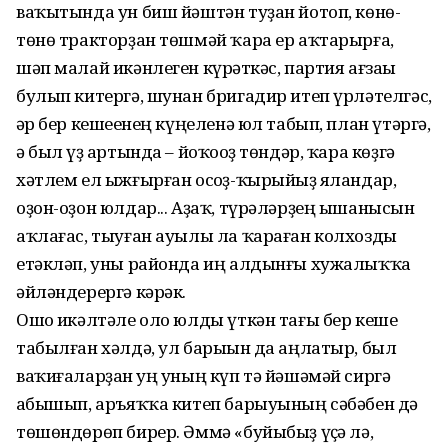
ваҡытында ун биш йәштән туҙан йотоп, көнө-
төнө трак­торҙан төшмәй ҡара ер аҡтарырға,
шәп малай икәнлеген күрһәткәс, партия ағзаһы
булып китергә, шунан бригадир итеп үрләтелгәс,
һәр бер кешеһенең күңеленә юл табып, план үтәргә,
ә был һүҙ артында – йоҡоһоҙ төндәр, ҡара көҙгә
хәтлем ел ыжғыр­ған осһоҙ-ҡырыйһыҙ яландар,
оҙон-оҙон юлдар... Аҙаҡ, түрәләрҙең ыша­­нысын
аҡлағас, тыуған ауылы ла ҡараған колхозды
етәкләп, уны район­да иң алдынғы хужалыҡҡа
әйләнде­рергә кәрәк.
Ошо һикәлтәле оло юлды үткән тағы бер кеше
табылған хәлдә, ул барыһын да аңлатыр, был
ваҡиғалар­ҙан һуң уның күп тә йәшәмәй сиргә
һабышып, аръяҡҡа китеп барыуының сәбәбен дә
төшөндөрөп бирер. Әммә «буйыбыҙ үҫһә лә,