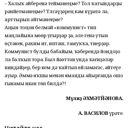
– Халыҡ әйберенә теймәнеңме? Тол ҡатындарҙы
рәнйетмәнеңме? Үлсәүҙә­рең кәм күрһәтһә лә,
арттырып әйт­мәнеңме?
Аңын-тоңон белмәй «коммунист» тип
маңлайына мөһөр һуғырҙар ҙа, әле генә утын
өҫтәнек, рәхим ит, иптәш, тамуҡҡа, тиерҙәр.
Коммунист булды бабайым, ҡәбе­рендә йондоҙо
ла балҡып тора. Был йәһәттән унда ҡағиҙәләр
ниндәй­­ҙер, бер кем дә ҡайтып һөйләмәгәс, әйте­үе
ауыр. Әммә яҡшы менән яманды айырғанда ошо
ғынамы икән төп билдә?!
Мәүлиҙә ӘХМӘТЙӘНОВА.
А. ВАСИЛОВ
һүрәте.
Читайте нас