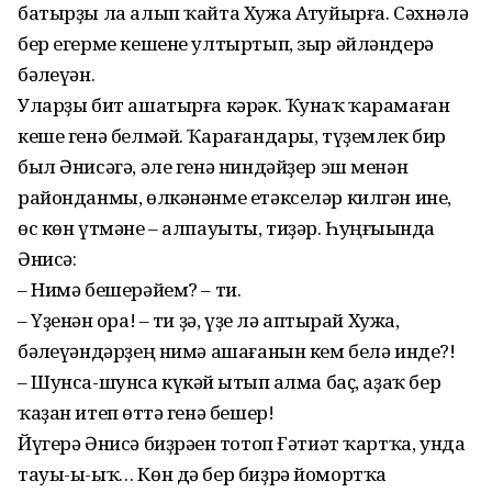
батырҙы ла алып ҡайта Хужа Атһуйырға. Сәхнәлә
бер егерме кешене ултыртып, зыр әйләндерә
бәһлеүән.
Уларҙы бит ашатырға кәрәк. Ҡунаҡ ҡарамаған
кеше генә белмәй. Ҡара­ғандары, түҙемлек бир
был Әнисәгә, әле генә ниндәйҙер эш менән
районданмы, өлкәнәнме етәкселәр килгән ине,
өс көн үтмәне – алпауыты, тиҙәр. Һуңғы­һын­­да
Әнисә:
– Нимә бешерәйем? – ти.
– Үҙенән һора! – ти ҙә, үҙе лә аптырай Хужа,
бәһлеүәндәрҙең нимә ашағанын кем белә инде?!
– Шунса-шунса күкәй һытып һалма баҫ, аҙаҡ бер
ҡаҙан итеп һөттә генә бешер!
Йүгерә Әнисә биҙрәһен тотоп Ғәтиәт ҡартҡа, унда
тауы-ы-ыҡ… Көн дә бер биҙрә йомортҡа