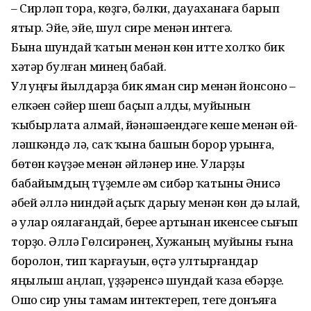
– Сирләп тора, көҙгә, бәлки, дауаханаға барып
ятыр. Эйе, эйе, шул сире менән интегә.
Бына шундай ҡатын менән көн итте холҡо бик
хәтәр булған минең бабай.
Ул һуңғы йылдарҙа бик яман сир менән йонсоно –
елкәһен сәйер шеш баҫып алды, муйынын
ҡыбырлата ал­май, йәнәшәһендәге кеше менән һөй­
ләш­кәндә лә, саҡ ҡына башын борор урынға,
бөтөн кәүҙәһе менән әйләнер ине. Уларҙы
бабайымдың түҙемле һәм сибәр ҡатыны Әнисә
әбей әллә нин­дәй һаҫыҡ дарыу менән көн дә һылай,
ә улар оялағандай, береһе артынан икенсеһе сығып
торҙо. Әллә Гөлси­рәнең, Хужа­ның муйыны ғына
борол­һон, тип ҡар­ға­уын, өҫтә ултырғандар
яңылыш аңлап, үҙҙәренсә шундай ҡаза ебәрҙе.
Ошо сир уны тамам интектереп, теге донъя­ға