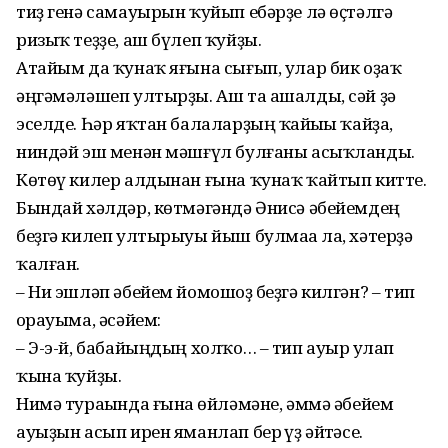
тиҙ генә самауырын ҡуйып ебәрҙе лә өҫтәлгә
ризыҡ теҙҙе, аш бүлеп ҡуйҙы.
Атайым да ҡунаҡ яғына сығып, улар бик оҙаҡ
әңгәмәләшеп ултырҙы. Аш та ашалды, сәй ҙә
эселде. Һәр яҡтан бала­ларҙың ҡайһыһы ҡайҙа,
ниндәй эш ме­нән мәшғүл булғаны асыҡланды.
Көтөү килер алдынан ғына ҡунаҡ ҡайтып кит­те.
Бындай хәлдәр, көтмә­гәндә Әнисә әбейемдең
беҙгә килеп ултырыуы йыш булмаһа ла, хәтерҙә
ҡалған.
– Ни эшләп әбейем йомошһоҙ беҙгә килгән? – тип
һорауыма, әсәйем:
– Э-э-й, бабайыңдың холҡо… – тип ауыр һулап
ҡына ҡуйҙы.
Нимә тураһында ғына һөйләмәне, әммә әбейем
ауыҙын асып ирен яманлап бер һүҙ әйтһәсе.