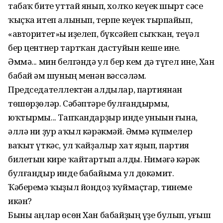
табаҡ бите уттай янып, холҡо кеүек шырт сәсе
ҡыҫҡа итеп алынып, тер­пе кеүек тырпайып,
«авторитет»ы һиҙе­леп, бүксәйеп сыҡҡан, теүәл
бер центнер тартҡан дастуйын кеше ине.
Әммә... мин белгәндә ул бер кем дә түгел ине, Хан
бабай һәм шуның менән вәссәләм.
Председателлектән алдылар, партиянан
төшөрҙөләр. Сәбәптәре булғандырмы,
юҡтырмы... Тапҡандарҙыр инде уныһын ғына,
әллә ни ҙур аҡыл кәрәкмәй. Әммә күпмелер
ваҡыт үткәс, ул ҡайҙалыр хат яҙып, партия
билетын кире ҡайтартып алды. Нимәгә кәрәк
булғандыр инде бабайыма ул дөкәмит.
Ҡәберемә ҡыҙыл йондоҙ ҡуймаҫтар, тинеме
икән?
Быны аңлар өсөн Хан бабайҙың үҙе булып, һуғыш