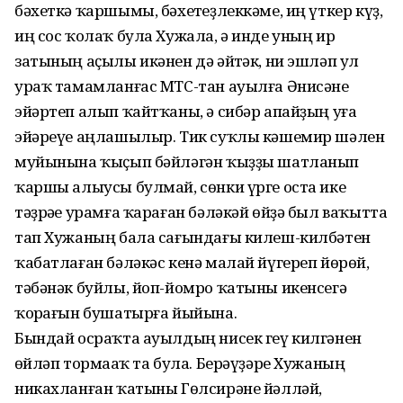
бәхеткә ҡаршымы, бәхетһеҙлеккәме, иң үткер күҙ,
иң сос ҡолаҡ була Хужала, ә инде уның ир
затының аҫылы икәнен дә әйтһәк, ни эшләп ул
ураҡ тамамланғас МТС-тан ауылға Әнисәне
эйәртеп алып ҡайтҡа­ны, ә сибәр апайҙың уға
эйәреүе аңла­шылыр. Тик суҡлы кәшемир шәлен
муйынына ҡыҫып бәйләгән ҡыҙҙы шатланып
ҡаршы алыусы булмай, сөнки үрге оста ике
тәҙрәһе урамға ҡараған бәләкәй өйҙә был ваҡытта
тап Хужаның бала сағындағы килеш-кил­бә­тен
ҡабатла­ған бәләкәс кенә малай йүгереп йөрөй,
тәбәнәк буйлы, йоп-йом­ро ҡатыны икенсегә
ҡорһағын бу­ша­­тырға йыйына.
Бындай осраҡта ауылдың нисек геү килгәнен
һөйләп тормаһаҡ та була. Берәүҙәре Хужаның
никахланған ҡатыны Гөлсирәне йәлләй,