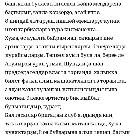
башлаған буласаҡ киленен ҡәйнә мендәренә
баҫтырып, ғаилә ҡорҙорҙо, атай итте.
Ә ниндәй яҡтарҙан, ниндәй әҙәмдәрҙе ҡунаҡ
итеп тәрбиәләргә тура килмәне уға…
Хужа, өс ауылға байрам яһап, саҡы­рыр ине
әртистәрҙе: атаҡлы йырсы­ларҙы, бейеүселәрҙе,
ҡурайсы­ларҙы. Төпкөл ауыл булһа ла, береһе лә
Атһуйырҙы урап үтмәй. Шундай ҙа шәп
председателдәр власта торғанда, халыҡҡа
билет-фәлән алып мәшәҡәт­ләнеп тә тораһы юҡ,
алдан хаҡы түлән­гән, ултырғысыңды ғына
онотма. Элек­ке әртистәр бик ҡыйбат
булмағандыр, күрәһең.
Балтасылар бригадаһы клуб алдында киң
таҡталарҙан сәхнә ҡағып маташҡанда, Хужа
ҡунаҡтарҙы, Һоя буйҙарына алып төшөп, балыҡ