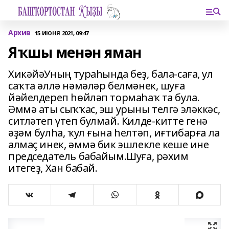
Архив
15 ИЮНЯ 2021, 09:47
Яҡшы менән яман
ХикәйәУның тураһында беҙ, бала-саға, ул
саҡта әллә нәмәләр белмәнек, шуға
йәйелдереп һөйләп тормаһаҡ та була.
Әммә аты сыҡҡас, эш урыны телгә эләккәс,
ситләтеп үтеп булмай. Килде-китте генә
әҙәм булһа, ҡул ғына һелтәп, иғтибарға ла
алмаҫ инек, әммә бик эшлекле кеше ине
председатель бабайым.Шуға, рәхим
итегеҙ, Хан бабай.