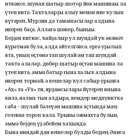
иткәнсе, шунан шатыр-шотор йөк машинаһы ла
үтеп китә. Таҡталарҙы алыу менән ике ҡулын
күтәреп, Мурзин да тамашасылар алдына
һикереп баҫа. Аллаға шөкөр, быныһы.
Беҙҙән киткәс, ҡайҙалыр ул шундай уҡ әкәмәт
күрһәтмәк була, алда әйтел­гән­сә, ергә һуҙылып
ята, уның өҫтөнә тап шулай һәм тап шундай
таҡта һала­лар, дөбөр-шатыр өҫтән машина ла
үтеп китә, әммә батыр ғына халыҡ ал­дына
һикереп тормай, ә кешеләр ҡул сабыр урынға
«Ах» та «Ух» ти, ярҙам­сы­лары йүгереп янына
килә, яһалма тын алдыра, кемдер мед­пунктҡа
саба – шу­лай бәһлеүән машина аҫтында мәң­
гелеккә тороп ҡала. Урыны ожмахта бул­һын,
әммә беҙҙең һүҙ әбейем хаҡында.
Бына ниндәй дан кешеләр булды беҙ­ҙең Әнисә