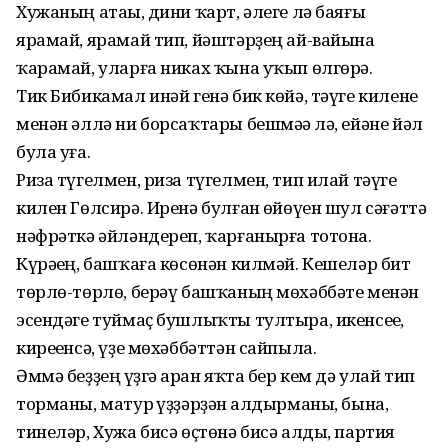
Хужаның атаһы, дини ҡарт, әлеге лә баяғы
ярамай, ярамай тип, йәш­тәрҙең ай-вайына
ҡарамай, уларға никах ҡына уҡып өлгөрә.
Тик Бибикамал инәй генә бик кө­йә, тәүге килене
менән әллә ни бор­саҡтары бешмәһә лә, ейәне йәл
була уға.
Риза түгелмен, риза түгелмен, тип илай тәүге
килен Гөлсирә. Иренә булған һөйөүен шул сәғәттә
нәфрәткә әйләндереп, ҡарғанырға тотона.
Күрәһең, башҡаға көсөнән килмәй. Кешеләр бит
төрлө-төрлө, берәү башҡаның мөхәббәте менән
эсендәге туймаҫ бушлыҡты тултыра, икенсеһе,
киреһенсә, үҙе мөхәббәттән сайпыла.
Әммә беҙҙең һүҙгә һаран яҡта бер кем дә улай тип
торманы, матур һүҙҙәрҙән һалдырманы, бына,
тине­ләр, Хужа бисә өҫтөнә бисә алды, партия