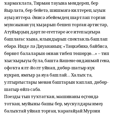
ҡар­маҡлата, Тирмән тауына мендереп, бер
йырлата, бер бейетә, шишмәгә килтереп, һыуын
ауыҙ иттерә. Әнисә әбе­йемдең шартлап торған
мунсаһынан һуң ҡыҙарып-бешеп торған әртистәр,
Атһуйырҙың дәртле егеттәре әсе итеп һыҙғыра
башлағас ҡына, ялындырып спектакль башлап
ебәрә. Инде лә Диуананың: «Тәңкәбикә, байбисә,
бөркөт балаларын оянан тибеп тө­шөрҙө…» – тип
ҡысҡырыуы була, башта йәшене өндәшмәй генә,
офоҡ­та ялт-йолт уйнап, дөбөр-шатыр күк
күкрәп, ямғыр ҙа яуа башлай… Халыҡ та,
ултырғыстары менән баштарын ҡап­лап, дөбөр-
шатыр өйгә саба.
Поезды тып туҡтатҡан, машинаны өҫтөндә
тотҡан, муйыны-башы бер, мускулдары һимеҙ
балыҡтай уйнап торған, ҡарағайҙай Мурзин