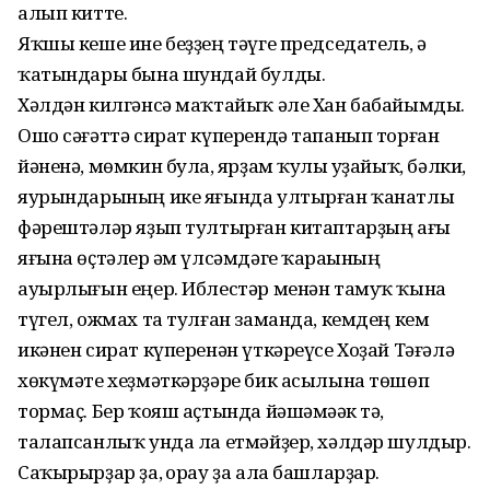
алып китте.
Яҡшы кеше ине беҙҙең тәүге председатель, ә
ҡатындары бына шундай булды.
Хәлдән килгәнсә маҡтайыҡ әле Хан бабайымды.
Ошо сәғәттә сират кү­перендә тапанып торған
йәненә, мөмкин булһа, ярҙам ҡулы һуҙайыҡ, бәлки,
яурындарының ике яғында ултырған ҡанатлы
фәрештәләр яҙып тултырған китаптарҙың ағы
яғына өҫтәлер һәм үлсәмдәге ҡараһының
ауырлығын еңер. Иблестәр менән тамуҡ ҡына
түгел, ожмах та тулған заманда, кемдең кем
икәнен сират күперенән үткәреүсе Хоҙай Тәғәлә
хөкүмәте хеҙмәткәрҙәре бик асылына төшөп
тормаҫ. Бер ҡояш аҫтында йәшәмәһәк тә,
талапсанлыҡ унда ла етмәйҙер, хәлдәр шулдыр.
Саҡы­рыр­ҙар ҙа, һорау ҙа ала башларҙар.