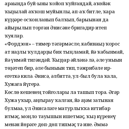
ара­һын­да буй-һыны ҡойоп ҡуйғандай, аҡһөйәк
ҡыҙылай аҡҡош муйынлы, ап-аҡ битле, ҡара
күҙҙәре осҡонланып балҡып, барыһынан да
айырылып тор­ған Әнисәне бригадир итеп
ҡуялар.
«Фордзон» – тимер тәгәрмәсле, ка­би­наһыҙ ҡорос
ат наҙлы ҡулдарҙы бик тыңламай, йә ҡабынмай,
йә һүнмәй ти­гәндәй. Ҡыҙҙар әйләнә лә, әле уны­һын
төҙәтеп бир, әле быныһын тип, тәж­ри­бәле ир-
егеткә килә. Әнисә, әл­биттә, ул-был була ҡалһа,
Хужаға йүгерә.
Көслө кешенең тойғолары ла та­шып тора. Әгәр
Хужа һуҡыр, һаңғы­рау ҡалған, йә әҙәм затынан
булмаһа, ул Әнисәләге матурлыҡҡа иғтибар
итмәҫ, моңло тауышын ишетмәҫ, ҡыҙ күренеү
менән йөрәге дөп-дөп типмәҫ тә ине. Әммә