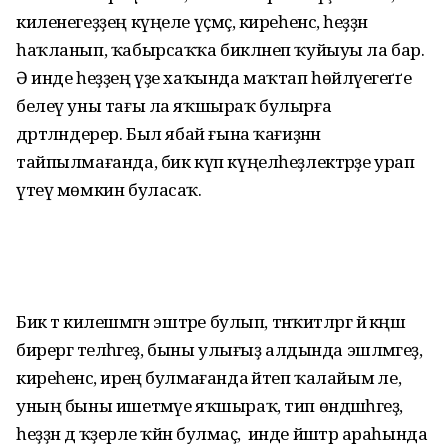
киленегеҙҙең күңеле үҫмәҫ, киреһенсә, һеҙҙән
һаҡланып, ҡабырсаҡҡа бик­ләнеп ҡуйыуы ла бар.
Ә инде һеҙҙең үҙе хаҡында маҡтап һөйләүегеґґе
белеү уны тағы ла яҡшыраҡ булырға
дәртләндерер. Был ябай ғына ҡағиҙә­нән
тайпылмағанда, бик күп күңел­һеҙлектәрҙе урап
үтеү мөмкин буласаҡ.
Бик тә килешмәгән эштәре булып, тәнҡитләргә йә кәңәш
бирергә теләһәгеҙ, быны улығыҙ алдында эшләмәгеҙ,
киреһенсә, ирең булмағанда әйтеп ҡалайым әле,
уның быны ишетмәүе яҡшыраҡ, тип өндәшһәгеҙ,
һеҙҙән дә ҡәҙерле ҡәйнә булмаҫ, ә инде йәштәр араһында