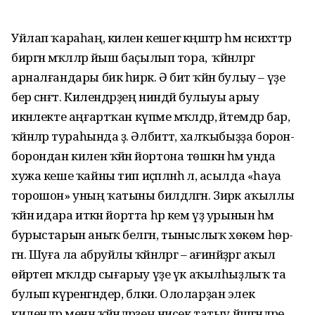
Уйлап ҡараһаң, килен кешегә кәңәштәр һәм нәсихәттәр
биргән мәҡәләләр йыш баҫылып тора, ә ҡәйнәләргә
арналғандары бик һирәк. Ә бит ҡәйнә булыу – үҙе
бер сәнғәт. Килендәрҙең ниндәй булыуы арыу
икәнлекте аңғартҡан күпме мәҡәлдәр, әйтемдәр бар, ә
ҡәйнәләр тураһында әҙ. Әлбиттә, халҡыбыҙҙа борон-
борондан килен ҡәйнә йортона төшкән һәм унда
хужа кеше ҡайны тип иҫәп­ләнһә лә, асылда «һауа
торошон» уның ҡатыны билдәләгән. Зирәк аҡыллы
ҡәйнә идара иткән йортта һәр кем үҙ урынын һәм
бурыстарын аныҡ белгән, тыныслыҡ хөкөм һөр­
гән. Шуға ла абруйлы ҡәйнәләргә – ағинәйҙәргә аҡыл
өйрәтеп мәҡәлдәр сығарыу үҙе үк аҡылһыҙлыҡ та
булып күренгәндер, бәлки. Ололарҙан элек
килендәр менән ҡәйнәләрҙең нисек татыу йәшәгәндәре