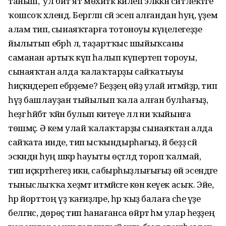
таныш, ә ул бит ят мөхиткә килеп эләккән ситлектәге
ҡошсоҡ хәлендә. Бергәләп сәй эсеп алғандан һуң, үҙем
алам тип, сынаяҡ­тарға тотоноуы күңелегеҙҙе
йылытып ебәрһә лә, таҙартҡыс шыйыҡсаны
саманан артыҡ күп һалып күпертеп тороуы,
сынаяҡтан алда ҡалаҡтарҙы сайҡатыуы
һиҫкәндереп ебәрҙеме? Беҙҙең өйҙә улай итмәйҙәр, тип
һүҙ башлауҙан тыйылып ҡала алған бул­һағыҙ,
һеҙгә һәйбәт ҡәйнә булып китеүе әллә ни ҡыйынға
төшмәҫ. Ә кем улай ҡалаҡтарҙы сынаяҡтан алда
сай­ҡата инде, тип ысҡындырһағыҙ, йә беҙҙә сәй
эскәндән һуң шәкәр һауыты өҫтәлдә тороп ҡалмай,
тип иҫкәртә­һегеҙ икән, сабырһыҙлығығыҙ өй эсендәге
тыныслыҡҡа хеҙмәт ит­мәйәсәге көн кеүек асыҡ. Эйе,
һәр йорттоң үҙ ҡағиҙәләре, һәр ҡыҙ балаға әсәһе үҙе
белгәнсә, дөрөҫ тип һана­ғанса өйрәтә һәм улар һеҙҙең