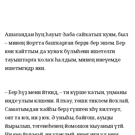
Ашағандан һуң һауыт-һаба сай­ҡатып ҡуям, был
– минең йортта башҡарған берҙән-бер эшем. Бер
көн ҡайттым да ҡунаҡ бүлмәһенән ишетелгән
тауыштарға ҡолаҡ һалдым, минең инеүемде
ишетмәгәндәр икән.
– Бер һүҙ менән әйткәндә, – ти күрше ҡатын, уңманы
инде улым кәләшенән. Ялҡау, төшкә тиклем йоҡлай,
Саматымдан ҡайһы берҙә түшәгенә ҡәһүә килтертә,
оят та юҡ, ни ҙә юҡ. Ә уныһы, байғош, ауыҙы
йырылып, тегенеһенең йомошон ҡыуанып үтәй.
Ни кер йыумай, ни үтекләмәй, нимәгә икән ул миңә