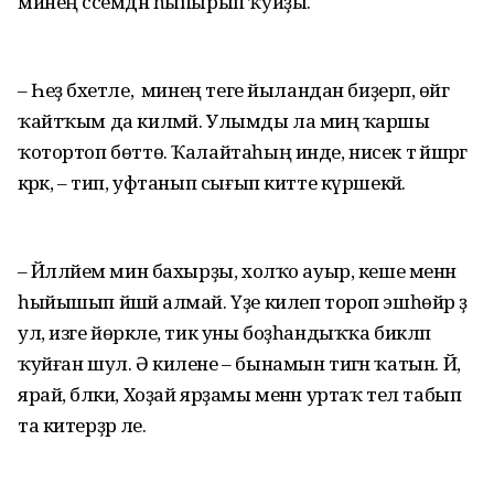
минең сәсемдән һыпырып ҡуйҙы.
– Һеҙ бәхетле, ә минең теге йыландан биҙерәп, өйгә
ҡайтҡым да килмәй. Улымды ла миңә ҡаршы
ҡотортоп бөттө. Ҡалайтаһың инде, нисек тә йәшәргә
кәрәк, – тип, уфтанып сығып китте күршекәй.
– Йәлләйем мин бахырҙы, холҡо ауыр, кеше менән
һыйышып йәшәй алмай. Үҙе килеп тороп эшһөйәр ҙә
ул, изге йөрәкле, тик уны боҙһандыҡҡа бикләп
ҡуйған шул. Ә килене – бынамын тигән ҡатын. Йә,
ярай, бәлки, Хоҙай ярҙамы менән уртаҡ тел табып
та китерҙәр әле.