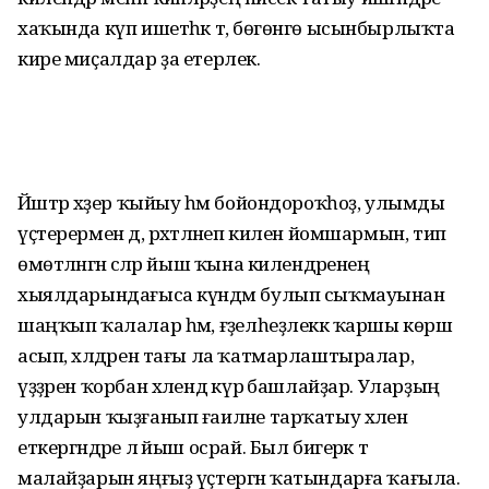
хаҡында күп ишетһәк тә, бөгөнгө ысынбырлыҡта
кире миҫалдар ҙа етерлек.
Йәштәр хәҙер ҡыйыу һәм бойондороҡһоҙ, улымды
үҫтерермен дә, рәхәтләнеп килен йомшармын, тип
өмөтләнгән әсәләр йыш ҡына килендәренең
хыялдарындағыса күндәм булып сыҡмауынан
шаңҡып ҡалалар һәм, ғәҙелһеҙлеккә ҡаршы көрәш
асып, хәлдәрен тағы ла ҡатмарлаштыралар,
үҙҙәрен ҡорбан хәлендә кү­рә башлайҙар. Уларҙың
улдарын ҡыҙ­ғанып ғаиләне тарҡатыу хәленә
еткергәндәре лә йыш осрай. Был бигерәк тә
малайҙарын яңғыҙ үҫтергән ҡатындарға ҡағыла.