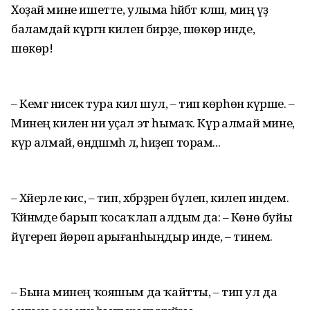
Хоҙай мине ишетте, улыма һәйбәт кәләш, миңә үҙ
баламдай күргән килен бирҙе, шөкөр инде,
шөкөр!
– Кемгә нисек тура килә шул, – тип көрһөнә күрше. –
Минең килен ни уҫал эт һымаҡ. Күрә алмай мине,
күрә алмай, өндәшмәһә лә, һиҙеп торам...
– Хәйерле кис, – тип, хәбәрҙәрен бүлеп, килеп индем.
Ҡәйнәмде барып ҡосаҡлап алдым да: – Көнө буйы
йүгереп йөрөп арығанһыңдыр инде, – тинем.
– Бына минең ҡояшым да ҡайтты, – тип ул да