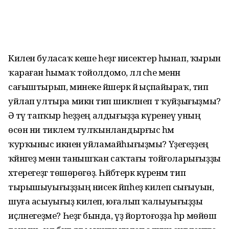
Килен буласаҡ кеше һеҙгә нисектер һынап, ҡырын
ҡараған һымаҡ тойолдомо, әллә әсәһе менән
сағыштырып, минеке йәшерәк йә ыҫпайыраҡ, тип
уйлап ултыра микән тип шикләнеп тә ҡуйҙығыҙмы?
Ә тәү тап­ҡыр һеҙҙең алдығыҙҙа күренеү уның
өсөн ни тиклем тулҡынландырғыс һәм
ҡурҡыныс икәнен уйламайһы­ғыҙмы? Үҙегеҙҙең
ҡәйнәгеҙ менән танышҡан саҡтағы тойғоларығыҙҙы
хәтерегеҙгә төшөрөгөҙ. Һәйбәтерәк күренәм тип
тырышыуығыҙҙың нисек йәпһеҙ килеп сығыуын,
шуға асыуығыҙ килеп, юғалып ҡалыуығыҙҙы
иҫләнегеҙме? Һеҙгә бында, үҙ йортоғоҙҙа һәр мөйөш