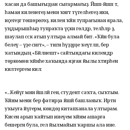
ҡасан да башығыҙҙан сығармағыҙ. Йәшәп-йәшәп тә,
һаман киленегеҙ менән ҡәнәғәт түгелһегеҙ икән,
иҫегеҙгә төшөрөгөҙ, килен ҡәйнә тупрағынан ярала,
уңдырышһыҙ тупраҡта үҫкән гөлдәр, теләһәләр ҙә,
шаулап сәскә атып ултыра алмай бит. «Ҡәйнә була
белеү – үҙе сәнғәт», – тигән һүҙҙәрҙе ҡеүәтләп, бер
ҡатындың «Бәйләнеш­тә» сайтындағы килендәр
төркөмөнә ҡәйнәһе хаҡында яҙған йылы хәтирә­һен
килтергем килә:
«...Кейәүгә мин йәшләй генә, студент саҡта, сыҡтым.
Ҡәйнәм менән бер фатирҙа йәшәй башланыҡ. Иртән
уҡыуға йүгерәм, көндөҙ китапханала ултырам.
Кисен арып ҡайтып инеүемә ҡәйнәм ашарға
бешергән була, гел йылмайып ҡаршы ала ине.