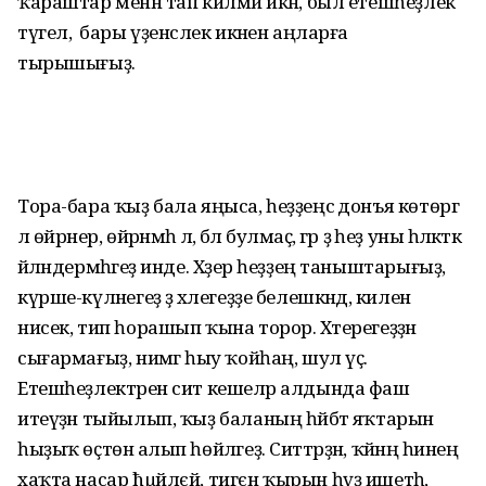
ҡараштар менән тап килмәй икән, был етешһеҙлек
түгел, ә бары үҙенсәлек икәнен аңларға
тырышығыҙ.
Тора-бара ҡыҙ бала яңыса, һеҙҙеңсә донъя көтөргә
лә өйрәнер, өйрәнмәһә лә, бәлә булмаҫ, әгәр ҙә һеҙ уны һәләкәткә
әйләндермәһәгеҙ инде. Хәҙер һеҙҙең таныштарығыҙ,
күрше-күләнегеҙ ҙә хәлегеҙҙе белешкәндә, килен
нисек, тип һорашып ҡына торор. Хәтерегеҙҙән
сығармағыҙ, нимәгә һыу ҡойһаң, шул үҫә.
Етешһеҙлектәрен сит кешеләр алдында фаш
итеүҙән тыйылып, ҡыҙ баланың һәйбәт яҡтарын
һыҙыҡ өҫтөнә алып һөйләгеҙ. Ситтәрҙән, ҡәйнәң һинең
хаҡта насар ћµйлєй, тигєн ҡырын һүҙ ишетһә,