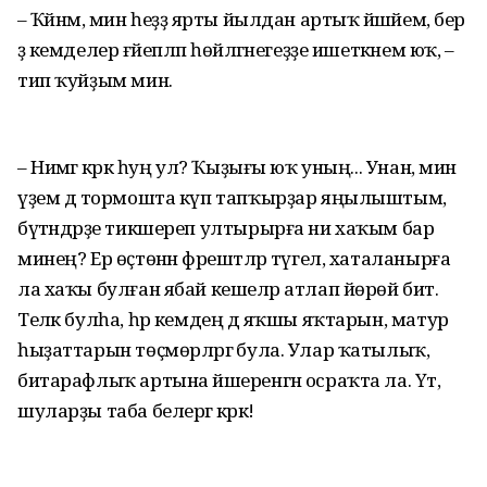
– Ҡәйнәм, мин һеҙҙә ярты йылдан артыҡ йәшәйем, бер
ҙә кемделер ғәйепләп һөйләгәнегеҙҙе ишеткәнем юҡ, –
тип ҡуйҙым мин.
– Нимәгә кәрәк һуң ул? Ҡыҙығы юҡ уның... Унан, мин
үҙем дә тормошта күп тапҡырҙар яңылыштым,
бүтәндәрҙе тикшереп ултырырға ни хаҡым бар
минең? Ер өҫтөнән фәрештәләр түгел, хаталанырға
ла хаҡы булған ябай кешеләр атлап йөрөй бит.
Теләк булһа, һәр кемдең дә яҡшы яҡтарын, матур
һыҙаттарын төҫмөрләргә була. Улар ҡатылыҡ,
битарафлыҡ артына йәшеренгән осраҡта ла. Үәт,
шуларҙы таба белергә кәрәк!