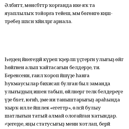
Әлбиттә, мөнәсә­бәттәр ҡорғанда ике яҡ та
яуаплылыҡ тойорға тейеш, әммә бөгөнгө кәңәш­
тәребеҙ шәхсән ҡәйнәләргә арнала.
Һеҙҙең йәнегеҙҙәй күреп ҡәҙерләп үҫтергән улығыҙ өйгә
һөйгәнен алып ҡайтасағын белдерҙе, ти.
Беренсенән, ғаилә ҡороп йәшәүҙе һанға
һуҡмаусылар бихисап булған был заманда
улығыҙҙың ишен табып, өйләнергә теләк белдереүе
үҙе бәхет, юғиһә, әҙме ни таныштарығыҙ араһында
ҡырҡ-илле йәшлек «егеттәр», өләсәй булыу
шатлығын татый алмай оло­ғайған ҡатындар.
≠ҙегеҙҙе, яңы статусығыҙ менән ҡотлап, берәй