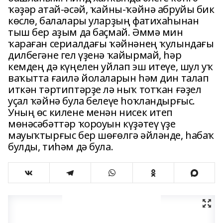
ҡә­ҙәр атай-әсәй, ҡайны-ҡәйнә абруйы бик
көслө, балалары уларҙың фатихаһынан
тыш бер аҙым да баҫмай. Әммә мин
ҡараған сериалдағы ҡәйнә­нең ҡулындағы
дилбегәне гел үҙенә ҡайырмай, һәр
кемдең дә күңелен уйлап эш итеүе, шул уҡ
ваҡытта ғаилә йолаларын һәм дин талап
иткән тәр­типтәрҙе лә ныҡ тотҡан ғәҙел
уҫал ҡәйнә була белеүе һоҡландырғыс.
Уның өс килене менән нисек итеп
мөнәсәбәттәр ҡороуын күҙәтеү үҙе
мауыҡтырғыс бер шөғөлгә әйләнде, һабаҡ
булды, тиһәм дә була.