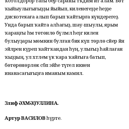
ҡотолдорор тағы бер сараны тәҡдим итә алам. Бөтә
ҡы­йыулығығыҙҙы йыйып, киленегеҙҙе һеҙҙе
дискотекаға алып барып ҡайтырға күндерегеҙ.
Унда барып ҡайта алһағыҙ, шау-шыулы, ярым
ҡараңғы һәм төтөнлө бүлмәлә һеҙгә килен
булыуҙары мөмкин булған бик күп төрлө сәйер йән
эйәләрен күреп ҡайтҡандан һуң, улығыҙ һайлаған
ҡыҙҙың, ул хәтлем үк ҡара ҡайғыға батып,
бөтөрөнөрлөк сәбәп эйәһе түгел икәненә
инанасағығыҙға иманым камил.
Зәлифә ӘХМӘҘУЛЛИНА.
Артур ВАСИЛОВ
һүрәте.