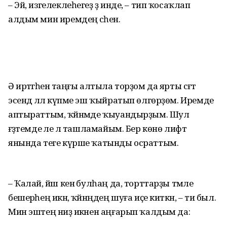
– Эй, изгелеклеһегеҙ ҙә инде, – тип ҡосаҡлап
алдым мин иремдең әсәһен.
Ә иртәгәһенә таңғы алтыла тор­ҙом да ярты сәғәт
эсендә әллә күпме эш ҡыйратып өлгөрҙөм. Иремде
аптыраттым, ҡәйнәмде ҡыуандырҙым. Шул
ғәҙәтемде әле лә ташламайым. Бер көнө лифт
янында теге күрше ҡатынды осраттым.
– Ҡалай, йәш кенә булһаң да, торттарҙы тәмле
бешерәһең икән, ҡәйнәңдең шуға иҫе киткән, – ти был.
Мин эштең ниҙә икәнен аңға­рып ҡалдым да: