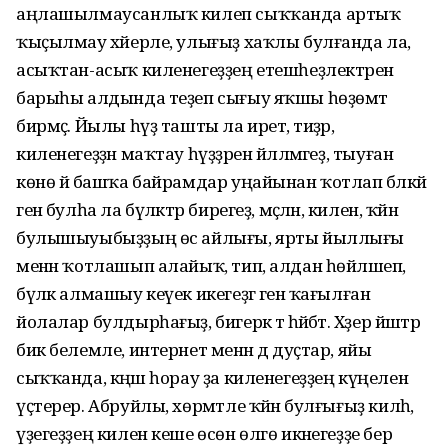
аңлашылмаусанлыҡ килеп сыҡҡанда артыҡ
ҡыҫылмау хәйерле, улығыҙ хаҡлы булғанда ла,
асыҡтан-асыҡ киленегеҙҙең етешһеҙлектәрен
барыһы алдында теҙеп сығыу яҡшы һөҙөмтә
бирмәҫ. Йылы һүҙ ташты ла иретә, тиҙәр,
киленегеҙҙән маҡтау һүҙҙәрен йәлләмәгеҙ, тыуған
көнө йә башҡа байрамдар уңайынан ҡотлап бәләкәй
генә булһа ла бүләктәр бирегеҙ, мәҫәлән, килен, ҡәйнә
булышыуыбыҙҙың өс айлығы, ярты йыллығы
менән ҡотлашып алайыҡ, тип, алдан һөйләшеп,
бүләк алмашыу кеүек икегеҙгә генә ҡағылған
йолалар булдырһағыҙ, бигерәк тә һәйбәт. Хәҙер йәштәр
бик белемле, интернет менән дә дуҫтар, яйы
сыҡҡанда, кәңәш һорау ҙа киленегеҙҙең күңелен
үҫтерер. Абруйлы, хөрмәтле ҡәйнә булғығыҙ килһә,
үҙегеҙҙең килен кеше өсөн өлгө икәнегеҙҙе бер