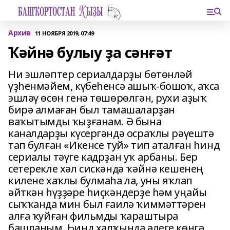
Архив
11 НОЯБРЯ 2019, 07:49
Ҡәйнә булыу ҙа сәнғәт
Ни эшләптер сериалдарҙы бөтөнләй
үҙһенмәйем, күбеһенсә ашыҡ-бошоҡ, аҡса
эшләү өсөн генә төшөрөлгән, рухи аҙыҡ
бирә алмаған был тамаша­ларҙан
ваҡытымды ҡыҙғанам. Ә бына
каналдарҙы күсергәндә осраҡлы рә­үештә
тап булған «Икенсе туй» тип аталған һинд
сериалы тәүге кадрҙан уҡ арбаны. Бер
сетерекле хәл сискән­дә ҡәйнә кешенең
килене хаҡлы булмаһа ла, уны яҡлап
әйткән һүҙҙәре һиҫкәндерҙе һәм уңайы
сыҡҡанда мин был ғаилә ҡиммәттәрен
алға ҡуйған фильмды ҡараштыра
башланым. Һинд халҡында әлеге көнгә