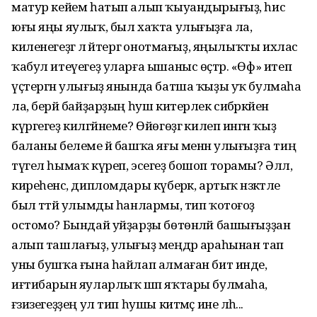
матур кейем һатып алып ҡыуандыры­ғыҙ, һис
юғы яңы яулыҡ, был хаҡта улығыҙға ла,
киленегеҙгә лә әйтергә онотмағыҙ, яңылыҡты ихлас
ҡабул итеүегеҙ уларға ышаныс өҫтәр. «Өф» итеп
үҫтергән улығыҙ янында батша ҡыҙы уҡ булмаһа
ла, берәй байҙарҙың һуш китерлек сибәркәйен
күргегеҙ килгәйнеме? Өйөгөҙгә килеп ингән ҡыҙ
баланы белеме йә башҡа яғы ме­нән улығыҙға тиң
түгел һымаҡ күреп, эсегеҙ бошоп торамы? Әллә,
кире­һенсә, дипломдары күберәк, артыҡ нәзәкәтле
был тәтәй улымды һанлар­мы, тип ҡотоғоҙ
остомо? Бындай уй­ҙарҙы бөтөнләй башығыҙҙан
алып ташлағыҙ, улығыҙ меңдәр араһынан тап
уны бушҡа ғына һайлап алмаған бит инде,
иғтибарын яуларлыҡ шәп яҡтары булмаһа,
ғәзизегеҙҙең ул тип һушы китмәҫ ине ләһә...