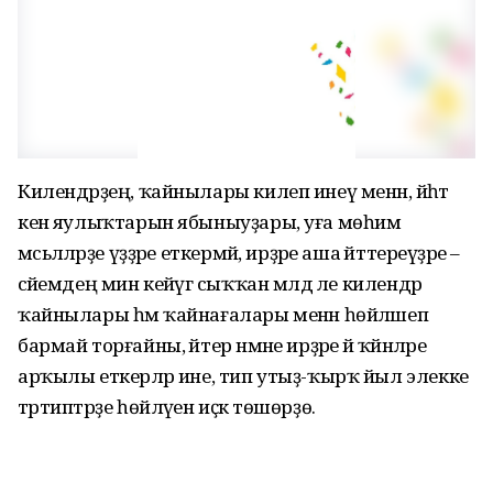
Килендәрҙең, ҡайнылары килеп инеү менән, йәһәт
кенә яулыҡтарын ябыныуҙары, уға мөһим
мәсьәләләрҙе үҙҙәре еткермәй, ирҙәре аша әйттереүҙәре –
әсәйемдең мин кейәүгә сыҡҡан мәлдә әле килендәр
ҡайнылары һәм ҡайнағалары менән һөйлә­шеп
бармай торғайны, әйтер нәмәне ирҙәре йә ҡәйнәләре
арҡылы еткерә­ләр ине, тип утыҙ-ҡырҡ йыл элекке
тәртиптәрҙе һөйләүен иҫкә төшөрҙө.