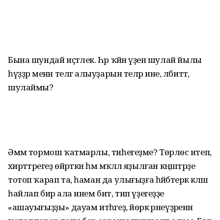
Бына шундай иҫтәлек. Һәр ҡәйнә үҙен шулай йылы
һүҙҙәр менән телгә алыуҙарын теләр ине, әлбиттә,
шулаймы?
Әммә тормош ҡатмарлы, тиһегеҙ­ме? Төрлөсә итеп,
әхирәттәрегеҙ өйрәткән һәм мәҡәләлә яҙылған кәңәш­тәрҙе
тотоп ҡарап та, һаман да улығыҙға һәйбәтерәк кәләш
һайлап бирә ала инем бит, тип үҙегеҙҙе
«ашауығыҙҙы» дауам итһәгеҙ, йөрәк әрнеүҙәренән