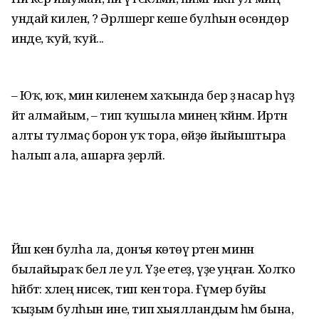
ундай килен, ә? Әрләшергә кеше булһын өсөндөр
инде, ҡуй, ҡуй...
– Юҡ, юҡ, мин киленем хаҡында бер ҙә насар һүҙ
әйтә алмайым, – тип ҡушыла минең ҡәйнәм. Иртән
алты тулмаҫ борон уҡ тора, өйҙө йыйыштыра
һалып ала, ашарға әҙерләй.
Йәш кенә булһа ла, донъя көтөү рәтен минән
былайыраҡ белә әле ул. Үҙе етеҙ, үҙе уңған. Холҡо
һәйбәт: хәлең нисек, тип кенә тора. Ғүмер буйы
ҡыҙым булһын ине, тип хыялландым һәм бына,