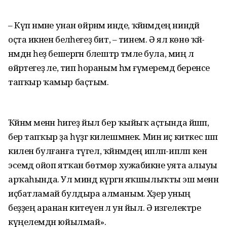
– Күп нәмәне унан өйрәнәм инде, ҡәйнәмдең ниндәй
оҫта икәнен белә­һегеҙ бит, – тинем. Ә ял көнө ҡәй­
нәмдән һеҙ бешергән бәлештәр тәмле була, миңә лә
өйрәтегеҙ әле, тип һо­раным һәм ғүмеремдә беренсе
тап­ҡыр ҡамыр баҫтым.
Ҡәйнәм менән һигеҙ йыл бер ҡы­йыҡ аҫтында йәшәп,
бер тапҡыр ҙа һүҙгә килешмәнек. Мин иҫ киткес шәп
килен булғанға түгел, ҡәйнәмдең ипләп-ипләп кенә
эсемдә ойоп ятҡан бөтмөр хужабикәне уята алыуы
арҡа­һында. Ул миндә күргән яҡшылыҡты эш менән
иҫбатламай булдыра алманым. Хәҙер уның
беҙҙең аранан китеүенә лә ун йыл. Ә изгелектәре
күңелемдән юйылмай».