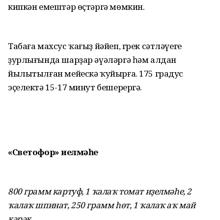
кипкән емештәр өҫтәргә мөмкин.
Табаға махсус ҡағыҙ йәйеп, грек сәтләүеге
ҙурлығында шарҙар әүә­ләргә һәм алдан
йылытылған мейескә ҡуйырға. 175 градус
эҫелектә 15-17 минут бешерергә.
«Светофор» иҙелмәһе
800 грамм картуф, 1 ҡалаҡ томат иҙелмәһе, 2
ҡалаҡ шпинат, 250 грамм һөт, 1 ҡалаҡ аҡ май
кәрәк.