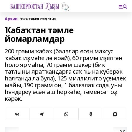
Архив
30 ОКТЯБРЯ 2019, 11:49
Ҡабаҡтан тәмле
йомарламдар
200 грамм ҡабаҡ (балалар өсөн махсус
ҡабаҡ иҙмәһе лә ярай), 60 грамм иҙелгән
һоло ярмаһы, 70 грамм шәкәр (бик
татлыны яратҡандарға саҡ ҡына күберәк
һалғанда ла була), 125 миллилитр үҫемлек
майы, 190 грамм он, 1 балғалаҡ сода, уны
һүндереү өсөн аш һеркәһе, тәменсә тоҙ
кәрәк.