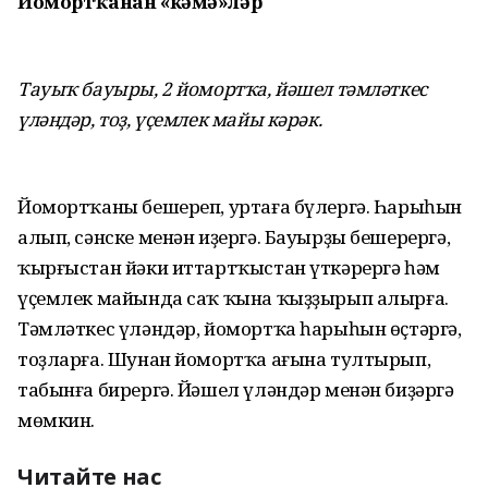
Йомортҡанан «кәмә»ләр
Тауыҡ бауыры, 2 йомортҡа, йәшел тәмләткес
үләндәр, тоҙ, үҫемлек майы кәрәк.
Йомортҡаны бешереп, уртаға бү­лергә. Һарыһын
алып, сәнске менән иҙергә. Бауырҙы бешерергә,
ҡырғыс­тан йәки иттартҡыстан үткәрергә һәм
үҫемлек майында саҡ ҡына ҡыҙҙырып алырға.
Тәмләткес үләндәр, йомортҡа һарыһын өҫтәргә,
тоҙларға. Шунан йомортҡа ағына тултырып,
табынға бирергә. Йәшел үләндәр менән биҙәргә
мөмкин.
Читайте нас