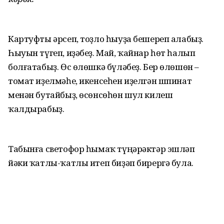
Картуфты әрсеп, тоҙло һыуҙа бешереп алабыҙ.
Һыуын түгеп, иҙәбеҙ. Май, ҡайнар һөт һалып
болғатабыҙ. Өс өлөшкә бүләбеҙ. Бер өлөшөн –
томат иҙелмәһе, икенсеһен иҙелгән шпинат
менән бутайбыҙ, өсөнсөһөн шул килеш
ҡалдырабыҙ.
Табынға светофор һымаҡ түңәрәктәр эшләп
йәки ҡатлы-ҡатлы итеп биҙәп бирергә була.