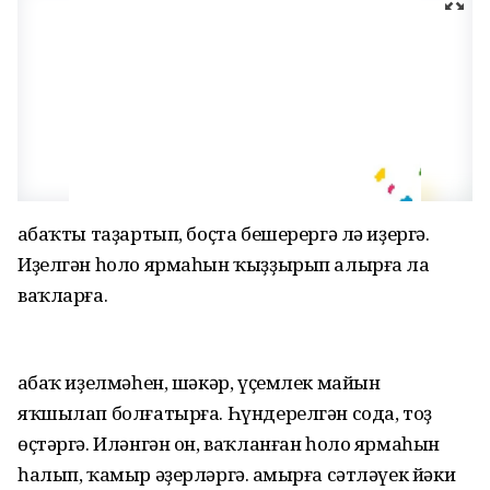
Ҡабаҡты таҙартып, боҫта бешерергә лә иҙергә.
Иҙелгән һоло ярмаһын ҡыҙҙырып алырға ла
ваҡларға.
Ҡабаҡ иҙелмәһен, шәкәр, үҫемлек майын
яҡшылап болғатырға. Һүндерелгән сода, тоҙ
өҫтәргә. Иләнгән он, ваҡланған һоло ярмаһын
һалып, ҡамыр әҙерләргә. Ҡамырға сәтләүек йәки