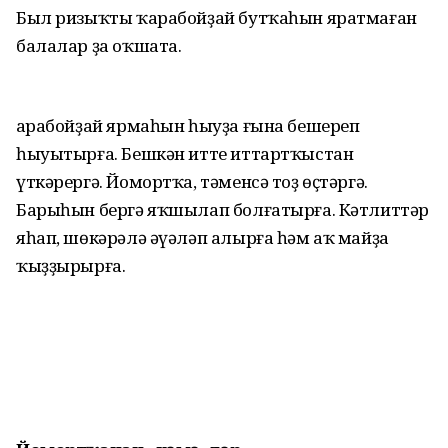
Был ризыҡты ҡарабойҙай бутҡа­һын яратмаған
балалар ҙа оҡшата.
Ҡарабойҙай ярмаһын һыуҙа ғына бешереп
һыуытырға. Бешкән итте иттартҡыстан
үткәрергә. Йомортҡа, тәменсә тоҙ өҫтәргә.
Барыһын бергә яҡшылап болғатырға. Кәтлиттәр
яһап, шөкәрәлә әүәләп алырға һәм аҡ майҙа
ҡыҙҙырырға.