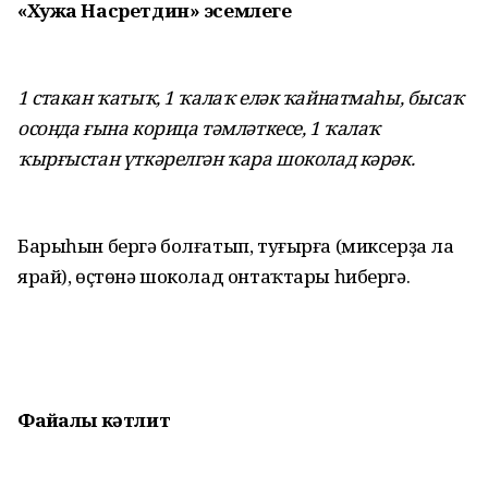
«Хужа Насретдин» эсемлеге
1 стакан ҡатыҡ, 1 ҡалаҡ еләк ҡайнатмаһы, бысаҡ
осонда ғына корица тәмләткесе, 1 ҡалаҡ
ҡырғыстан үткәрелгән ҡара шоколад кәрәк.
Барыһын бергә болғатып, туғырға (миксерҙа ла
ярай), өҫтөнә шоколад онтаҡтары һибергә.
Файҙалы кәтлит