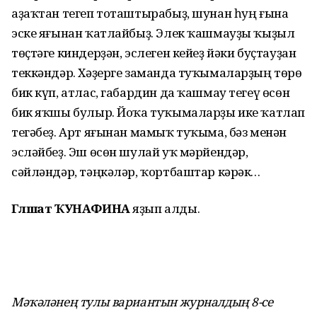
аҙаҡтан тегеп тоташтырабыҙ, шунан һуң ғына
эске яғынан ҡатлайбыҙ. Элек ҡашмауҙы ҡыҙыл
төҫтәге киндерҙән, эслеген кейеҙ йәки буҫтауҙан
теккәндәр. Хәҙерге заманда туҡымаларҙың төрө
бик күп, атлас, габардин да ҡашмау тегеү өсөн
бик яҡшы булыр. Йоҡа туҡымаларҙы ике ҡатлап
тегәбеҙ. Арт яғынан мамыҡ туҡыма, бәз менән
эсләйбеҙ. Эш өсөн шулай уҡ мәрйендәр,
сәйләндәр, тәңкәләр, ҡортбаштар кәрәк…
Гөлшат ҠУНАФИНА
яҙып алды.
Мәҡәләнең тулы вариантын журналдың 8-се