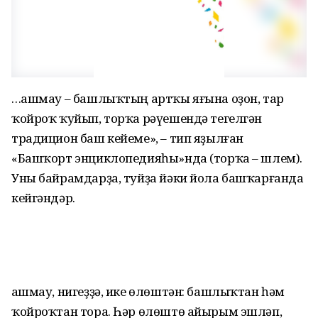
…Ҡашмау – башлыҡтың артҡы яғына оҙон, тар
ҡойроҡ ҡуйып, торҡа рәүешендә тегелгән
традицион баш кейеме», – тип яҙылған
«Башҡорт энциклопедияһы»нда (торҡа – шлем).
Уны байрамдарҙа, туйҙа йәки йола башҡарғанда
кейгәндәр.
Ҡашмау, нигеҙҙә, ике өлөштән: башлыҡтан һәм
ҡойроҡтан тора. Һәр өлөштө айырым эшләп,