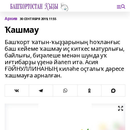
Архив
30 СЕНТЯБРЯ 2019, 11:55
Ҡашмау
Башҡорт ҡатын-ҡыҙҙарының һоҡланғыс
баш кейеме ҡашмау иҫ киткес матурлығы,
байлығы, биҙәлеше менән шунда уҡ
иғтибарҙы үҙенә йәлеп итә. Асия
ҒӘЙНУЛЛИНАНЫҢ киләһе оҫталыҡ дәресе
ҡашмауға арналған.