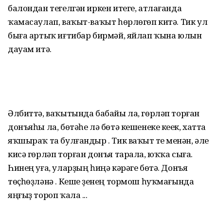
балондан тегелгән иркен итеге, атлағанда
ҡамасаулап, ваҡыт-ваҡыт һөрлөгөп китә. Тик ул
быға артыҡ иғтибар бирмәй, яйлап ҡына юлын
дауам итә.
Әлбиттә, ваҡытында бабайы ла, гөрләп торған
донъяһы ла, бөтәһе лә бөтә кешенеке кеүек, хатта
яҡшыраҡ та булғандыр . Тик ваҡыт үтеү менән, әле
кисә гөрләп торған донъя тарала, юҡҡа сыға.
Һинең уға, уларҙың һиңә кәрәге бөтә. Донъя
төҫһөҙләнә . Кеше үҙенең тормош һуҡмағында
яңғыҙ тороп ҡала ...