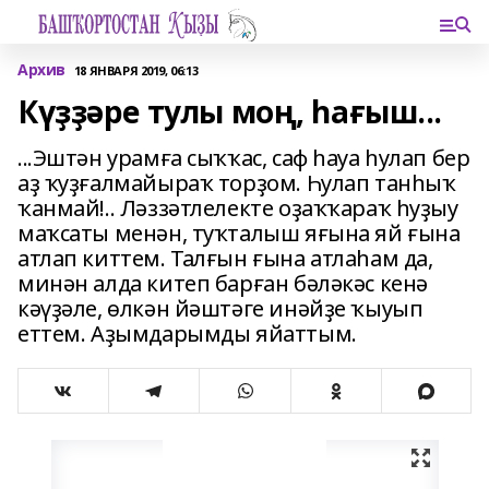
Архив
18 ЯНВАРЯ 2019, 06:13
Күҙҙәре тулы моң, һағыш...
...Эштән урамға сыҡҡас, саф һауа һулап бер
аҙ ҡуҙғалмайыраҡ торҙом. Һулап танһыҡ
ҡанмай!.. Ләззәтлелекте оҙаҡҡараҡ һуҙыу
маҡсаты менән, туҡталыш яғына яй ғына
атлап киттем. Талғын ғына атлаһам да,
минән алда китеп барған бәләкәс кенә
кәүҙәле, өлкән йәштәге инәйҙе ҡыуып
еттем. Аҙымдарымды яйаттым.