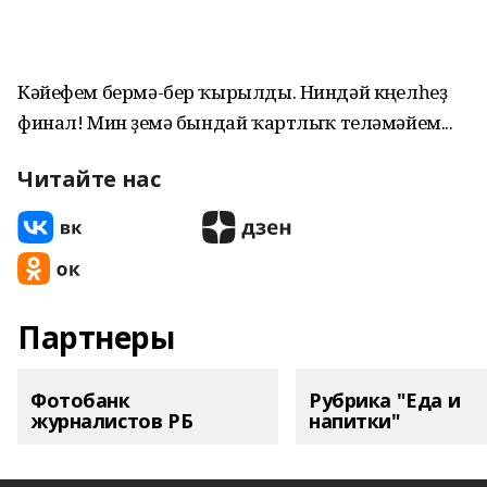
Кәйефем бермә-бер ҡырылды. Ниндәй күңелһеҙ
финал! Мин үҙемә бындай ҡартлыҡ теләмәйем...
Читайте нас
Партнеры
Фотобанк
Рубрика "Еда и
журналистов РБ
напитки"