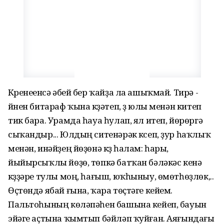
Күренеүенсә әбей бер ҡайҙа ла ашыҡмай. Тирә -
йүнен битараф ҡына күҙәтеп, үҙ юлы менән китеп
тик бара. Урамда һауа һулап, ял итеп, йөрөргә
сыҡандыр... Юлдың ситенәрәк күсеп, ҙур һаҡлыҡ
менән, инәйҙең йөҙөнә күҙ һалам: һары,
йыйырсыҡлы йөҙө, төпкә батҡан бәләкәс кенә
күҙҙәре тулы моң, һағыш, юҡһыныу, өмөтһөҙлөк,..
Өҫтөндә ябай ғына, ҡара төҫтәге кейем.
Пальтоһының көләпәһен башына кейеп, бауын
эйәге аҫтына ҡымтып бәйләп ҡуйған. Аяғындағы