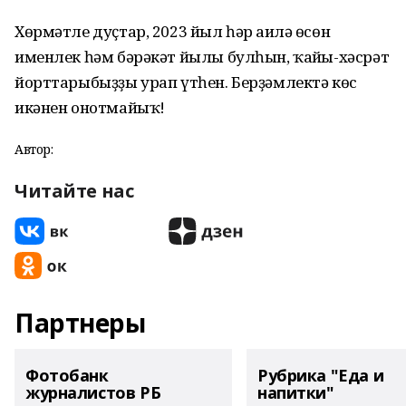
Хөрмәтле дуҫтар, 2023 йыл һәр ғаилә өсөн
именлек һәм бәрәкәт йылы булһын, ҡайғы-хәсрәт
йорттарыбыҙҙы урап үтһен. Берҙәмлектә көс
икәнен онотмайыҡ!
Автор:
Читайте нас
Партнеры
Фотобанк
Рубрика "Еда и
журналистов РБ
напитки"