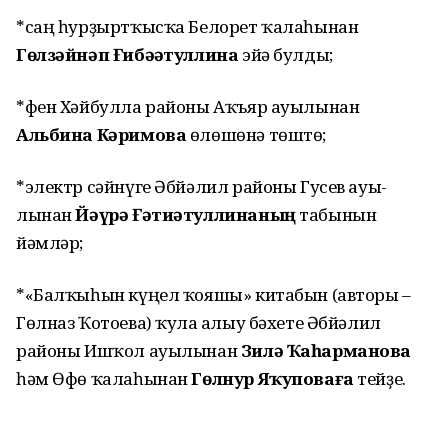
*саң һурҙыртҡысҡа Белорет ҡалаһынан
Гөлзәйнәп Ғибәҙәтуллина
эйә булды;
*фен Хәйбулла районы Аҡъяр ауылынан
Альбина Кәримова
өлөшөнә төштө;
*электр сәйнүге Әбйәлил районы Гусев ауы­
лынан
Йәүрә Ғәтиәтуллинаның
табынын
йәмләр;
*«Балҡыһын күңел ҡояшы» китабын (авторы –
Гөлназ Ҡотоева) ҡулға алыу бәхете Әбйәлил
районы Ишҡол ауылынан
Зилә Ҡаһарманова
һәм Өфө ҡалаһынан
Гөлнур Яҡуповаға
тейҙе.