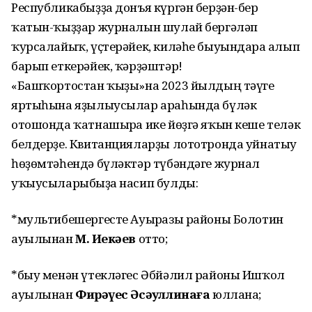
Республикабыҙҙа донъя күргән берҙән-бер
ҡатын-ҡыҙҙар журналын шулай бергәләп
ҡурсалайыҡ, үҫтерәйек, киләһе быуындарға алып
барып еткерәйек, ҡәрҙәштәр!
«Башҡортостан ҡыҙы»на 2023 йылдың тәүге
яртыһына яҙылыусылар араһында бүләк
отошонда ҡатнашырға ике йөҙгә яҡын кеше теләк
белдерҙе. Квитанцияларҙы лототронда уйнатыу
һөҙөмтәһендә бүләктәр түбәндәге журнал
уҡыусыларыбыҙға насип булды:
*мультибешергесте Ауырғазы районы Болотин
ауылынан
М. Иҙекәев
отто;
*быу менән үтекләгес Әбйәлил районы Ишҡол
ауылынан
Фирҙәүес Әсәҙуллинаға
юллана;