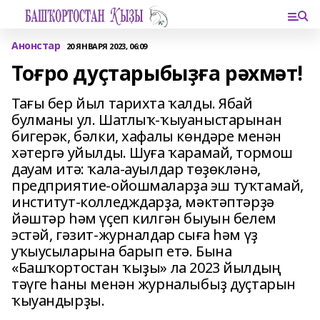
Анонстар
20 ЯНВАРЯ 2023, 06:09
Тоғро дуҫтарыбыҙға рәхмәт!
Тағы бер йыл тарихта ҡалды. Ябай
булманы ул. Шатлыҡ-ҡыуаныстарынан
бигерәк, бәлки, хафалы көндәре менән
хәтергә уйылды. Шуға ҡарамай, тормош
дауам итә: ҡала-ауылдар төҙөкләнә,
предприятие-ойошмаларҙа эш туҡтамай,
институт-колледждарҙа, мәктәптәрҙә
йәштәр һәм үҫеп килгән быуын белем
эстәй, гәзит-журналдар сыға һәм үҙ
уҡыусыларына барып етә. Бына
«Башҡортостан ҡыҙы» ла 2023 йылдың
тәүге һаны менән журналыбыҙ дуҫтарын
ҡыуандырҙы.