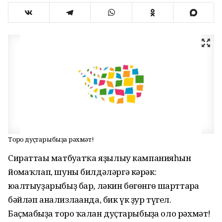
Тоғро дуҫтарыбыҙға рәхмәт!
Сираттағы матбуғатҡа яҙылыу кампанияһын
йомғаҡлап, шуны билдәләргә кәрәк:
юғалтыуҙарыбыҙ бар, ләкин бөгөнгө шарттарға
бәйләп анализлағанда, бик үк ҙур түгел.
Баҫмабыҙға тоғро ҡалған дуҫтарыбыҙға оло рәхмәт!