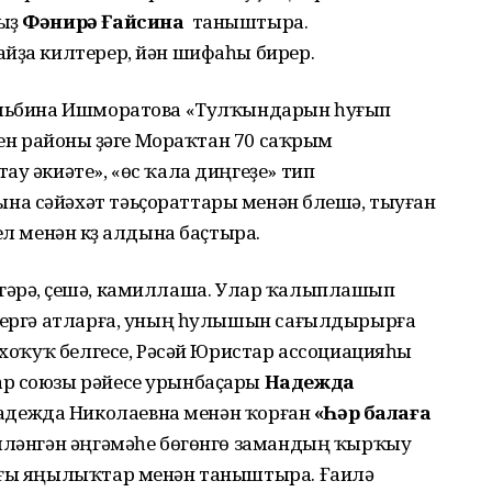
быҙ
Фәнирә Ғайсина
таныштыра.
айҙа килтерер, йән шифаһы бирер.
 Альбина Ишморатова «Тулҡындарын һуғып
сен районы үҙәге Мораҡтан 70 саҡрым
ау әкиәте», «өс ҡала диңгеҙе» тип
а сәйәхәт тәьҫораттары менән бүлешә, тыуған
ел менән күҙ алдына баҫтыра.
 үҙгәрә, үҫешә, камиллаша. Улар ҡалыплашып
 бергә атларға, уның һулышын сағылдырырға
е хоҡуҡ белгесе, Рәсәй Юристар ассоциацияһы
ар союзы рәйесе урынбаҫары
Надежда
дежда Николаевна менән ҡорған
«Һәр балаға
мләнгән әңгәмәһе бөгөнгө замандың ҡырҡыу
ағы яңылыҡтар менән таныштыра. Ғаилә