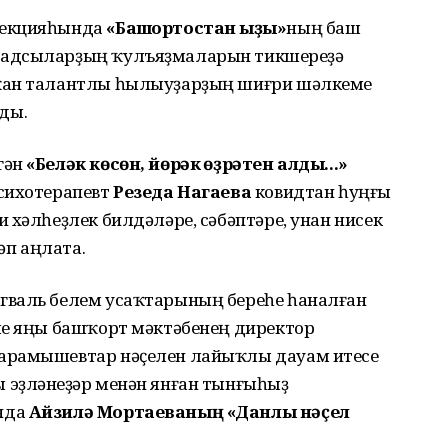
секцияһында
«Башҡортостан ҡыҙы»
ның баш
адсыларҙың ҡулъяҙмаларын тикшереүҙә
тҡан талантлы һылыуҙарҙың шиғри шәлкеме
ды.
гән
«Беләк көсөн, йөрәк ҡөҙрәтен алды...»
сихотерапевт
Резеда Нагаева
ковидтан һуңғы
 хәлһеҙлек билдәләре, сәбәптәре, унан нисек
п аңлата.
гваль белем усаҡтарының береһе һаналған
ле яңы башҡорт мәктәбенең директор
арамышевтар нәҫелен лайыҡлы дауам итеүсе
эҙләнеүҙәр менән янған тынғыһыҙ
нда
Айзилә Мортаеваның «Данлы нәҫел