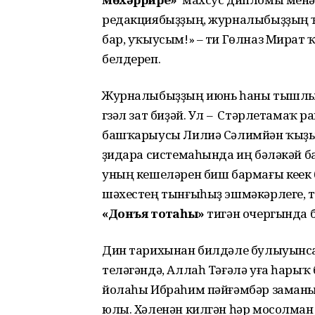
редакциябыҙҙың, журналыбыҙҙың 
бар, уҡыусым!» – ти Гөлназ Мират
белдереп.
Журналыбыҙҙың июнь һаны тышлығ
гүзәл зат биҙәй. Ул – Стәрлетамаҡ
башҡарыусы Лилиә Сәлимйән ҡыҙы
үҙидара системаһында иң бәләкәй ба
уның кешеләрен биш бармағы кеүек
шәхестең тынғыһыҙ эшмәкәрлеге, 
«Донъя тотҡаһы»
тигән очергында б
Дин тарихынан билдәле булыуынса
теләгәндә, Аллаһ Тәғәлә уға һарыҡ
йолаһы Ибраһим пәйғәмбәр заманы
юлы. Хәленән килгән һәр мосолман