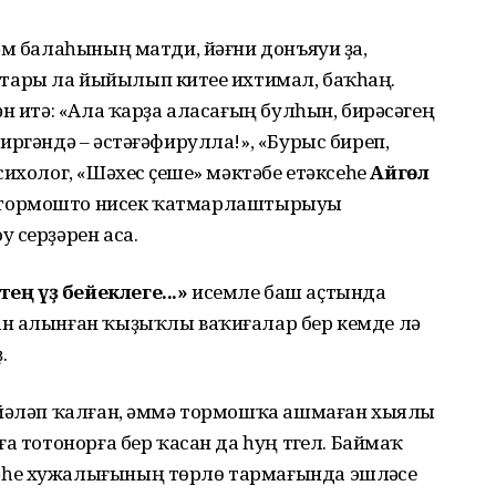
әм балаһының матди, йәғни донъяуи ҙа,
рыстары ла йыйылып китеүе ихтимал, баҡһаң.
ән итә: «Ала ҡарҙа аласағың булһын, бирәсәгең
иргәндә – әстәғәфирулла!», «Бурыс биреп,
ихолог, «Шәхес үҫеше» мәктәбе етәксеһе
Айгөл
тормошто нисек ҡатмарлаштырыуы
у серҙәрен аса.
ң үҙ бейеклеге...»
исемле баш аҫтында
ан алынған ҡыҙыҡлы ваҡиғалар бер кемде лә
.
эйәләп ҡалған, әммә тормошҡа ашмаған хыялы
а тотонорға бер ҡасан да һуң түгел. Баймаҡ
һе хужалығының төрлө тармағында эшләүсе