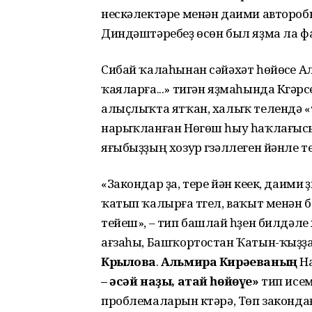
нескәлектәре менән даими авторо
Диндәштәребеҙ өсөн был яҙма ла ф
Сибай ҡалаһынан сәйәхәт һөйөүсе
ҡаяларға...» тигән яҙмаһында Күгәр
алыҫлыҡта ятҡан, халыҡ телендә «т
нарыҡланған Нөгөш һыу һаҡлағысын
яғыбыҙҙың хозур гүзәллеген йәнле т
«Закондар ҙа, тере йән кеүек, даими
ҡатып ҡалырға түгел, ваҡыт менән
тейеш», – тип башлай һүҙен билдәл
ағзаһы, Башҡортостан Ҡатын-ҡыҙҙ
Крылова
.
Альмира Кирәеваның
На
– әсәй наҙы, атай һөйөүе»
тип исе
проблемаларын күтәрә, Төп законд