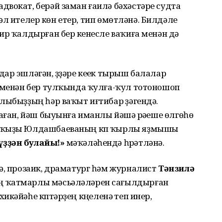
вокат, берәй заман ғаилә бәхәстәре судта
 хәл ителер көн етер, тип өмөтләнә. Билдәле
ир ҡалдырған бер үкенесле ваҡиға менән дә
ар эшләгән, үҙҙәре кеүек тырыш балалар
е менән бер тулҡында ҡулға-ҡул тотоношоп
лыбыҙҙың һәр ваҡыт иғтибар үҙәгендә.
аған, йәш быуынға иманлы йәшәү рәүеше өлгөһө
м ҡыҙы Юлдашбаеваның күп ҡырлы яҙмышы
ҙҙән булайыҡ!»
мәҡәләһендә һүрәтләнә.
ә, прозаик, драматург һәм журналист
Тәнзилә
ң ҡатмарлы мәсьәләләрен сағылдырған
икәйәһе күптәрҙең күңеленә үтеп инер,