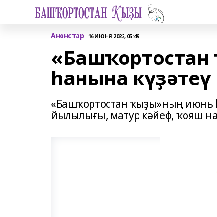
Анонстар
16 ИЮНЯ 2022, 05:49
«Башҡортостан 
һанына күҙәтеү
«Башҡортостан ҡыҙы»ның июнь һа
йылылығы, матур кәйеф, ҡояш наҙ