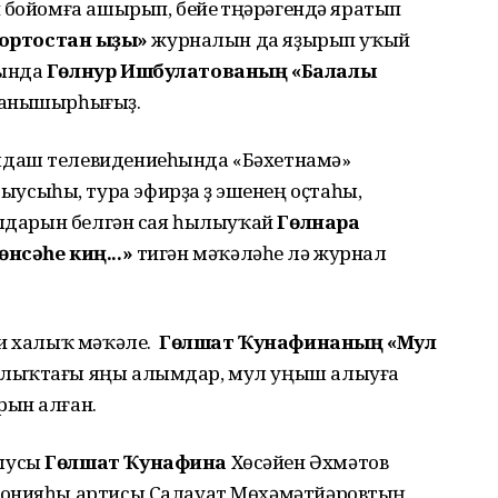
 бойомға ашырып, бейеү түңәрәгендә яратып
ҡортостан ҡыҙы»
журналын да яҙырып уҡый
һында
Гөлнур Ишбулатованың «Балалыҡ
танышырһығыҙ.
лдаш телевидениеһында «Бәхетнамә»
сыһы, тура эфирҙа үҙ эшенең оҫтаһы,
сулдарын белгән сая һылыуҡай
Гөлнара
нсәһе киң...»
тигән мәҡәләһе лә журнал
ти халыҡ мәҡәле.
Гөлшат Ҡунафинаның «Мул
лыҡтағы яңы алымдар, мул уңыш алыуға
рын алған.
ыусы
Гөлшат Ҡунафина
Хөсәйен Әхмәтов
монияһы артисы Салауат Мөхәмәтйәровтың