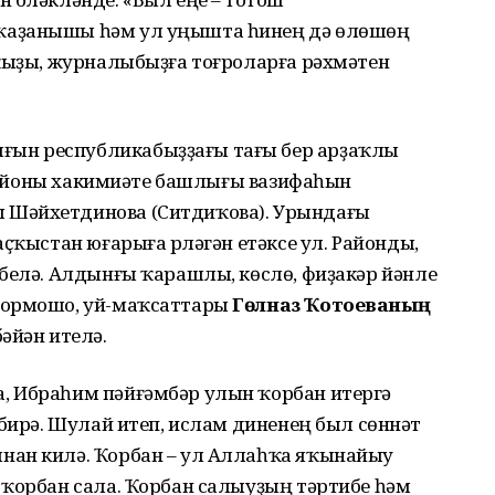
ҡаҙанышы һәм ул уңышта һинең дә өлөшөң
 ҡыҙы, журналыбыҙға тоғроларға рәхмәтен
ын республикабыҙҙағы тағы бер арҙаҡлы
 районы хакимиәте башлығы вазифаһын
 Шәйхетдинова (Ситдиҡова). Урындағы
ҫҡыстан юғарыға үрләгән етәксе ул. Районды,
 белә. Алдынғы ҡарашлы, көслө, фиҙакәр йәнле
тормошо, уй-маҡсаттары
Гөлназ Ҡотоеваның
әйән ителә.
, Ибраһим пәйғәмбәр улын ҡорбан итергә
 бирә. Шулай итеп, ислам диненең был сөннәт
нан килә. Ҡорбан – ул Аллаһҡа яҡынайыу
 ҡорбан сала. Ҡорбан салыуҙың тәртибе һәм