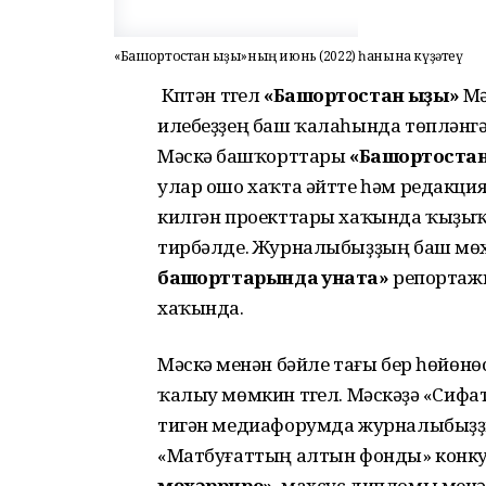
«Башҡортостан ҡыҙы»ның июнь (2022) һанына күҙәтеү
Күптән түгел
«Башҡортостан ҡыҙы»
Мә
илебеҙҙең баш ҡалаһында төпләнг
Мәскәү башҡорттары
«Башҡортостан
улар ошо хаҡта әйтте һәм редакц
килгән проекттары хаҡында ҡыҙы
тирбәлде. Журналыбыҙҙың баш мө
башҡорттарында ҡунаҡта»
репортажы
хаҡында.
Мәскәү менән бәйле тағы бер һөйөн
ҡалыу мөмкин түгел. Мәскәүҙә «Сиф
тигән медиафорумда журналыбыҙ
«Матбуғаттың алтын фонды» конку
мөхәррире»
махсус дипломы менән 