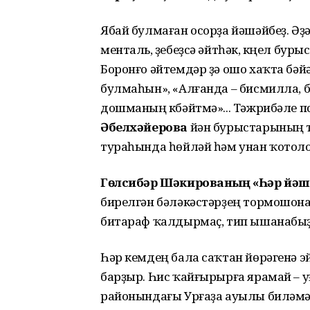
Ябай булмаған осорҙа йәшәйбеҙ. Әҙ
менталь, үҙебеҙсә әйтһәк, күңел бу
Боронғо әйтемдәр ҙә ошо хаҡта бәй
булмаһын», «Алғанда – бисмилла, б
дошманың күбәйтмә»... Тәжрибәле пс
Ә
белхәйерова
йән бурыстарының 
тураһында һөйләй һәм унан ҡотоло
Гөлсибәр Шәкированың «Һәр йәште
бирелгән бәләкәстәрҙең тормошон
битараф ҡалдырмаҫ, тип ышанабыҙ
Һәр кемдең бала саҡтан йөрәгенә 
барҙыр. Һис ҡайғырырға ярамай – уғ
районындағы Урғаҙа ауылы биләмә