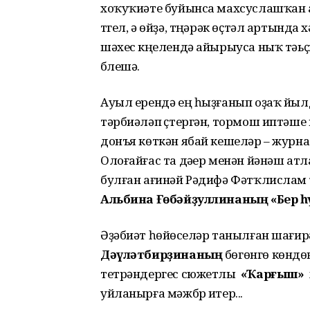
хоҡуҡиәте буйынса махсуслашҡан ад
түгел, ә өйҙә, түңәрәк өҫтәл артында
шәхес күңелендә айырыуса ныҡ тәьҫ
бүлешә.
Ауыл ерендә ең һыҙғанып оҙаҡ йылд
тәрбиәләп үҫтергән, тормош иптәш
донъя көткән ябай кешеләр – журна
Олоғайғас та дәүер менән йәнәш атл
булған ағинәй Рәдифә Фәтҡлисла
Альбина Ғөбәйҙуллинаның «Бер һү
Әҙәбиәт һөйөүселәр танылған шағир
Дәүләтбирҙинаның
бөгөнгө көндө
тетрәндергес сюжетлы
«Ҡарғыш»
х
уйланырға мәжбүр итер...