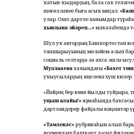
ҡатын-ҡыҙҙарҙың, бала саҡ теләген
шөғөлләнеүе быға асыҡ миҫал.
«Баш
улар. Ошо дәртле ханымдар тура
хыялына эйәреп...»
мәҡәләһендә 
Шул уҡ авторҙың Башҡортостан ю
тапшырыуының мөләйем алып барыу
социаль селтәрҙә лә аҡса эшләү ы
Муллаҡаева
хаҡындағы
«
Бәхет төшө
уҡыусыларҙың күңеленә хуш килер.
«Йәйҙең бер көнө йылды туйҙыра, 
уңыш алайыҡ!»
яҙмаһында баҡсасы
дәртләндерер файҙалы кәңәштәр у
«Тәмлекәс»
рубрикаһын алып бар
исемендәге Башҡорт дәүләт филар