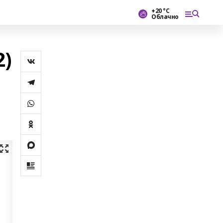
+20 °С
Облачно
)