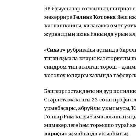
БР Яҙыусылар союзының шиғриәт 
мөхәррире
Гөлназ Ҡотоева
йәш иж
ҡатнашҡайны, киләсәккә өмөт уя
журналдың июнь һанында урын ал
«Сихәт»
рубрикаһы аҫтында бирел
тигән яҙмала юғары категориялы п
синдром тип аталған торош – даими
ҡотолоу юлдары хаҡында тәфсирлә
Башҡортостандағы иң ҙур полилин
Стәрлетамаҡтағы 23-сө күп профил
урынбаҫары, абруйлы уҡытыусы, Ҡ
Гөлнар Рим ҡыҙы Ғималованың яңы 
эшмәкәрлеге һәм тормошо тураһы
вариҫы»
яҙмаһында уҡырһығыҙ.