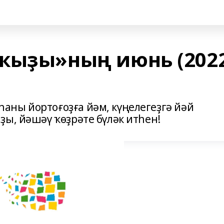
ҡыҙы»ның июнь (2022
ны йортоғоҙға йәм, күңелегеҙгә йәй
ы, йәшәү ҡөҙрәте бүләк итһен!