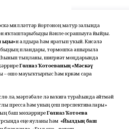
скәү милләттәр йортоноң матур залында
ән яҡташтарыбыҙҙы йәнле осрашыуға йыйҙы.
 ҡыҙы»
н алдыра һәм яратып уҡый. Кисәлә
иябыҙҙың пландары, тормошҡа ашырыла
ҡһынып тыңланы, шиғриәт моңдарында
хәррире
Гөлназ Ҡотоеваның «Мәскәү
 – ошо мауыҡтырғыс һәм күркәм сара
өслө лә, мәртәбәле лә ваҡиға тураһында әйтмәй
атлы пресса һәм уның үҫеш перспективалары»
ҙың баш мөхәррире
Гөлназ Ҡотоева
рсында еңеү яуланы һәм
«Йылдың баш
бүләкләнде. «Был еңеү – тотош