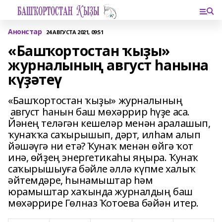
Анонстар
24 АВГУСТА 2021, 09:51
«Башҡортостан ҡыҙы»
журналының август һанына
күҙәтеү
«Башҡортостан ҡыҙы» журналының
август һанын баш мөхәррир һүҙе аса.
Йәнең теләгән кешеләр менән аралашып,
ҡунаҡҡа саҡырышып, дәрт, илһам алып
йәшәүгә ни етә? Ҡунаҡ менән өйгә ҡот
инә, өйҙең энергетикаһы яңыра. Ҡунаҡ
саҡырышыуға бәйле әллә күпме халыҡ
әйтемдәре, һынамыштар һәм
юрамыштар хаҡында журналдың баш
мөхәррире Гөлназ Ҡотоева бәйән итер.