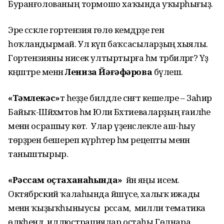
Буранғолованың тормошо хаҡында уҡырһығыҙ.
Эре сәскәле гортензия гөлө кемдәрҙе генә
һоҡландырмай. Ул күп баҡсасыларҙың хыялы.
Гортензияны нисек ултыртырға һәм тәрбиәләргә? Үҙ
кәңәштәре менән
Лениза Йәғәфәрова
бүлешә.
«Тәмлекәс»
тә һеҙҙе билдәле сәнғәт кешеләре – Заһир
Байыҡ-Шәйәхмәтов һәм Юлиә Бәхтиеваларҙың ғаиләһе
менән осрашыу көтә. Улар үҙенсәлекле аш-һыу
төрҙәрен бешереп күрһәтер һәм рецепты менән
таныштырыр.
«Рәссам оҫтаханаһында»
йәнә яңы исем.
Октябрский ҡалаһында йәшәүсе, халыҡ ижады
менән ҡыҙыҡһыныусы рәссам, милли тематика
өлкәһендә иллюстрациялар оҫтаһы Гөлнара