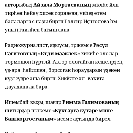
авторыбыҙ
Айзилә Мортаеваның
мәҡәләһе әйләнә
тирәһен һөйөү хисенә сорнаған, үкһеҙ етем
балаларға әсә наҙы биргән Гөлсирә Иҫәнғолова һәм
уның ғаиләһенә бағышлана.
Радиожурналист, яҙыусы, тәржемәсе
Рәсүл
Сәғитовтың «Етди мәҙәклек»
хикәйәһе ололар
тормошон һүрәтләй. Автор олоғайған кешеләрҙең
үҙ-ара һөйләшен , борсоған һорауҙарын үҙенең
күҙәтеүҙәре аша биргән. Хикәйәләге хәл- ваҡиға
дауаханала бара.
Ишембай ҡыҙы, шағирә
Римма Ғәлимованың
шиғырҙар шәлкеме
«Күктәргә күтәрҙе мине
Башҡортостаным»
исеме аҫтында бирелә.