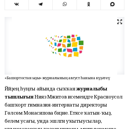
«Башҡортостан ҡыҙы» журналының август һанына күҙәтеү
Йәйҙең һуңғы айында сыҡҡан
журналыбыҙ
тышлығын
Нияз Мәжитов исемендәге Красноусол
башҡорт гимназия-интернаты директоры
Гөлсөм Монасипова биҙәне. Етәксе ҡатын-ҡыҙ,
белем усағы, унда эшләгән уҡытыусылар,
уҡыусыларҙың ҡаҙаныштары, мәктәп тормошо