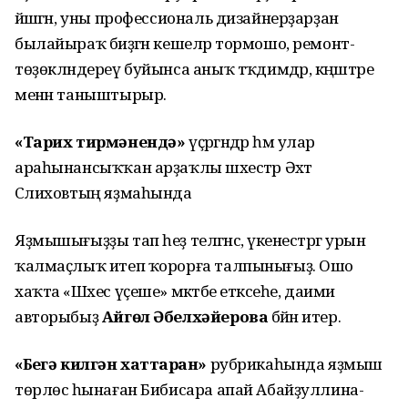
йәшәгән, уны профессиональ дизайнерҙарҙан
былайыраҡ биҙәгән кешеләр тормошо, ремонт-
төҙөкләндереү буйынса аныҡ тәҡдимдәр, кәңәштәре
менән таныштырыр.
«Тарих тирмәнендә»
үҫәргәндәр һәм улар
араһынансыҡҡан арҙаҡлы шәхестәр Әхәт
Сәлиховтың яҙмаһында
Яҙмышығыҙҙы тап һеҙ теләгәнсә, үкенестәргә урын
ҡалмаҫлыҡ итеп ҡорорға талпынығыҙ. Ошо
хаҡта «Шәхес үҫеше» мәктәбе етәксеһе, даими
авторыбыҙ
Айгөл Әбелхәйерова
бәйән итер.
«Беҙгә килгән хаттарҙан»
рубрикаһында яҙмыш
төрлөсә һынаған Бибисара апай Абайҙуллина-