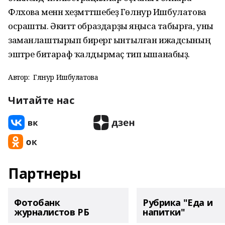
Фәләхова менән хеҙмәттәшебеҙ Гөлнур Ишбулатова
осрашты. Әкиәттә образдарҙы яңыса табырға, уны
заманлаштырып бирергә ынтылған ижадсының
эштәре битараф ҡалдырмаҫ тип ышанабыҙ.
Автор:
Гөлнур Ишбулатова
Читайте нас
Партнеры
Фотобанк
Рубрика "Еда и
журналистов РБ
напитки"