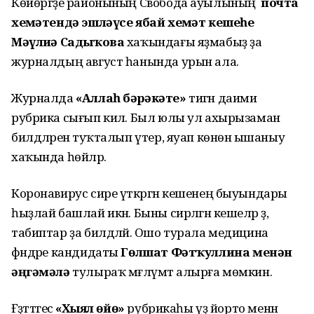
Көйөргәҙе районының Свобода ауылының
почта
хеҙмәтендә эшләүсе ябай хеҙмәт кешеһе
Мәүлиҙә Садыҡова
хаҡындағы яҙмабыҙ ҙа
журналдың август һанында урын ала.
Журналда
«Аллаһ бәрәкәте»
тигән даими
рубрика сығып килә. Был юлы ул ахырызаман
билдәләренә туҡталып үтер, яуап көнөнә ышаныу
хаҡында һөйләр.
Коронавирус сире үткәргән кешенең быуындары
һыҙлай башлай икән. Быны сирләгән кешеләр ҙә,
табиптар ҙа билдәләй. Ошо турала медицина
фәндәре кандидаты
Гөлшат Фәтҡуллина
менән
әңгәмәлә
тулыраҡ мәғлүмәт алырға мөмкин.
Ғәҙәттәгесә
«Хыял өйө»
рубрикаһы үҙ йорто менән