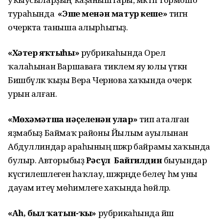
тураһында
«Эше менән матур кеше»
тигән
очеркта таныша алырһыгыҙ.
«Хәтер яҡтыһы»
рубрикаһында Орел
ҡалаһынан Варшаваға тиклем яу юлы үткән
Бишбүләк ҡыҙы Вера Чернова хаҡында очерк
урын алған.
«Мөхәмәтша нәҫеленән улар»
тип аталған
яҙмабыҙ Баймаҡ районы Йылым ауылынан
Абдуллиндар араһының шәжәрә байрамы хаҡында
булыр. Авторыбыҙ
Рәсүл Байгилдин
быуындар
күсәгилешлеген һаҡлау, шәжәрәңде белеү һәм уны
дауам итеү мөһимлеге хаҡында һөйләр.
«Аһ, был ҡатын-ҡыҙ»
рубрикаһында йәш